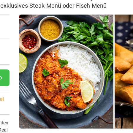
n exklusives Steak-Menü oder Fisch-Menü
gate_next
al
nden.
Deal