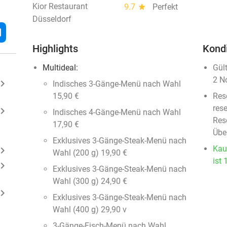
Kior Restaurant
9.7
star
Perfekt
Düsseldorf
l
Highlights
Kond
Multideal:
Gül
2 N
ard_arrow_right
Indisches 3-Gänge-Menü nach Wahl
15,90 €
Res
rese
ard_arrow_right
Indisches 4-Gänge-Menü nach Wahl
Rese
17,90 €
Übe
Exklusives 3-Gänge-Steak-Menü nach
Kau
ard_arrow_right
Wahl (200 g) 19,90 €
ist 
ard_arrow_right
Exklusives 3-Gänge-Steak-Menü nach
Wahl (300 g) 24,90 €
ard_arrow_right
Exklusives 3-Gänge-Steak-Menü nach
Wahl (400 g) 29,90 v
3-Gänge-Fisch-Menü nach Wahl