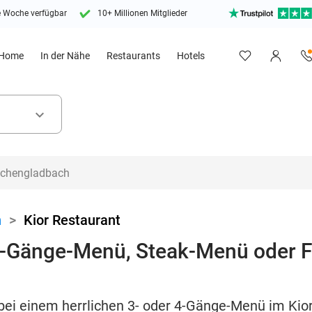
e Woche verfügbar
10+ Millionen Mitglieder
Home
In der Nähe
Restaurants
Hotels
keyboard_arrow_down
n
>
Kior Restaurant
 4-Gänge-Menü, Steak-Menü oder 
bei einem herrlichen 3- oder 4-Gänge-Menü im Kior