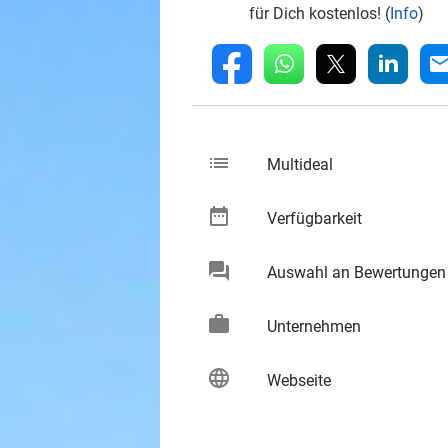
für Dich kostenlos! (
Info
)
whatsapp
linkedin
fb
mai
list
keybo
Multideal
date_range
keybo
Verfügbarkeit
chat
Auswahl an Bewertungen
keybo
work
keybo
Unternehmen
language
keybo
Webseite