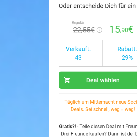
Oder entscheide Dich für ei
Regulär
15
€
22
,55
€
,90
Verkauft:
Rabatt:
43
29%
shopping_cart
Deal wählen
navi
Täglich um Mitternacht neue Soci
Deals. Sei schnell, weg = weg!
Gratis?!
- Teile diesen Deal mit Freu
Drei Freunde kaufen? Dann ist der 