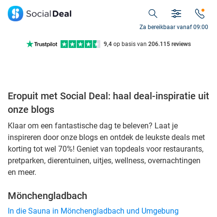
7 dagen per week beschikbaar
10+ miljoen leden
Za bereikbaar vanaf 09:00
9,4
op basis van
206.115 reviews
Ontdek 15.000+ deals
7 dagen per week beschikbaar
Eropuit met Social Deal: haal deal-inspiratie uit
10+ miljoen leden
onze blogs
Klaar om een fantastische dag te beleven? Laat je
inspireren door onze blogs en ontdek de leukste deals met
korting tot wel 70%! Geniet van topdeals voor restaurants,
pretparken, dierentuinen, uitjes, wellness, overnachtingen
en meer.
Mönchengladbach
In die Sauna in Mönchengladbach und Umgebung