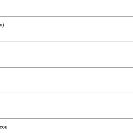
n)
 cou