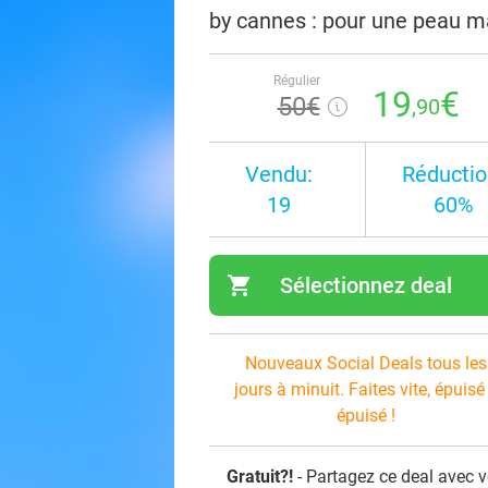
by cannes : pour une peau ma
Régulier
19
€
50€
,90
Vendu:
Réductio
19
60%
shopping_cart
Sélectionnez deal
navi
Nouveaux Social Deals tous les
jours à minuit. Faites vite, épuisé
épuisé !
Gratuit?!
- Partagez ce deal avec 