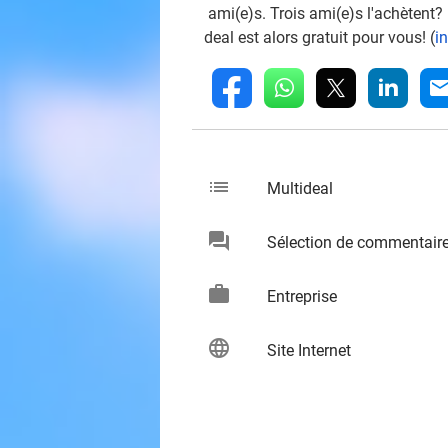
ami(e)s. Trois ami(e)s l'achètent?
deal est alors gratuit pour vous! (
i
whatsapp
linkedin
fb
mai
list
keybo
Multideal
chat
Sélection de commentair
keybo
work
keybo
Entreprise
language
keybo
Site Internet