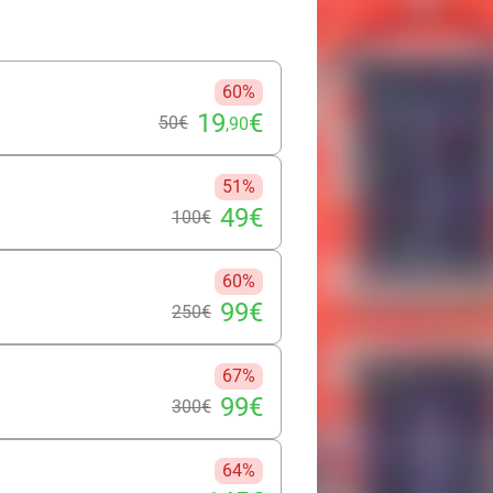
60%
19
€
50€
,90
51%
49€
100€
60%
99€
250€
67%
99€
300€
64%