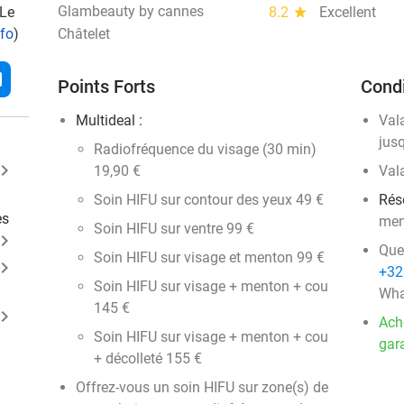
Glambeauty by cannes
 Le
8.2
star
Excellent
nfo
)
Châtelet
l
Points Forts
Condi
Multideal :
Val
jus
Radiofréquence du visage (30 min)
ard_arrow_right
19,90 €
Val
Soin HIFU sur contour des yeux 49 €
Rés
es
men
Soin HIFU sur ventre 99 €
ard_arrow_right
Que
Soin HIFU sur visage et menton 99 €
ard_arrow_right
+32
Soin HIFU sur visage + menton + cou
Wha
145 €
ard_arrow_right
Ach
Soin HIFU sur visage + menton + cou
gara
+ décolleté 155 €
Offrez-vous un soin HIFU sur zone(s) de