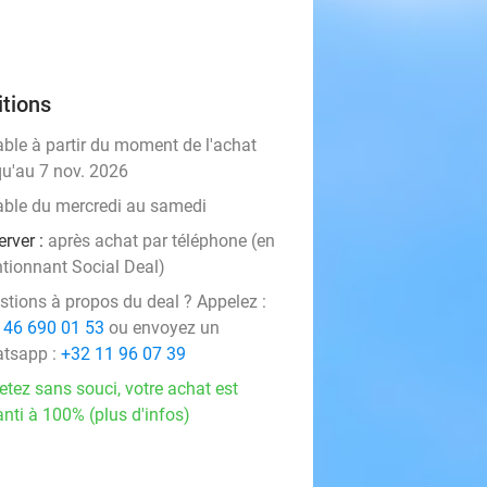
tions
able à partir du moment de l'achat
qu'au 7 nov. 2026
able du mercredi au samedi
erver :
après achat par téléphone (en
tionnant Social Deal)
stions à propos du deal ? Appelez :
 46 690 01 53
ou envoyez un
tsapp :
+32 11 96 07 39
etez sans souci, votre achat est
nti à 100% (plus d'infos)