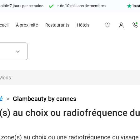
nible 7 jours par semaine
+ de 10 millions de membres
cueil
À proximité
Restaurants
Hôtels
keyboard_arrow_down
é
>
Glambeauty by cannes
(s) au choix ou radiofréquence du
r zone(s) au choix ou une radiofréquence du visag