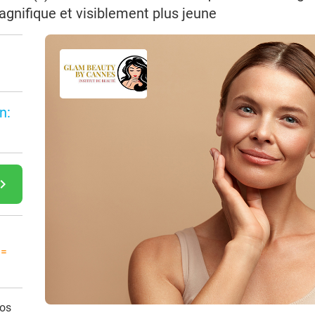
gnifique et visiblement plus jeune
n:
gate_next
 =
vos