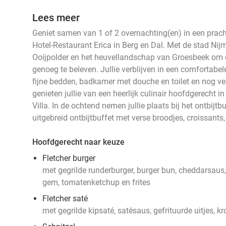
Lees meer
Geniet samen van 1 of 2 overnachting(en) in een pracht
Hotel-Restaurant Erica in Berg en Dal. Met de stad Ni
Ooijpolder en het heuvellandschap van Groesbeek om d
genoeg te beleven. Jullie verblijven in een comfortab
fijne bedden, badkamer met douche en toilet en nog v
genieten jullie van een heerlijk culinair hoofdgerecht i
Villa. In de ochtend nemen jullie plaats bij het ontbijtb
uitgebreid ontbijtbuffet met verse broodjes, croissants,
Hoofdgerecht naar keuze
Fletcher burger
met gegrilde runderburger, burger bun, cheddarsaus, t
gem, tomatenketchup en frites
Fletcher saté
met gegrilde kipsaté, satésaus, gefrituurde uitjes, kr