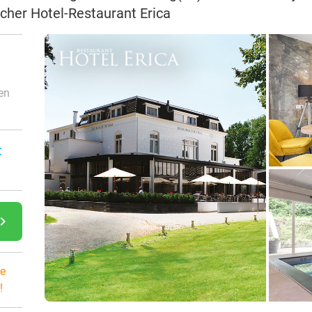
cher Hotel-Restaurant Erica
 en
:
gate_next
e
!