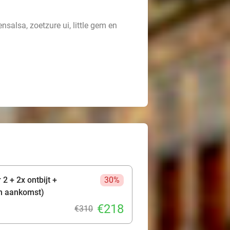
nsalsa, zoetzure ui, little gem en
2 + 2x ontbijt +
30%
n aankomst)
€218
€310