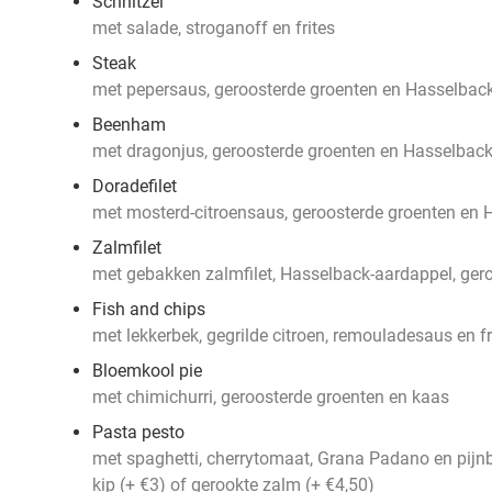
Schnitzel
met salade, stroganoff en frites
Steak
met pepersaus, geroosterde groenten en Hasselbac
Beenham
met dragonjus, geroosterde groenten en Hasselbac
Doradefilet
met mosterd-citroensaus, geroosterde groenten en
Zalmfilet
met gebakken zalmfilet, Hasselback-aardappel, ger
Fish and chips
met lekkerbek, gegrilde citroen, remouladesaus en fr
Bloemkool pie
met chimichurri, geroosterde groenten en kaas
Pasta pesto
met spaghetti, cherrytomaat, Grana Padano en pijnb
kip (+ €3) of gerookte zalm (+ €4,50)