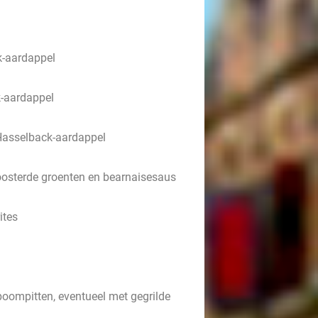
k-aardappel
k-aardappel
 Hasselback-aardappel
oosterde groenten en bearnaisesaus
ites
oompitten, eventueel met gegrilde