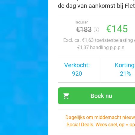
de dag van aankomst bij Flet
Regulier
€145
€183
Excl. ca. €1,63 toeristenbelasting
€1,37 handling p.p.p.n.
Verkocht:
Korting
920
21%
shopping_cart
Boek nu
navi
Dagelijks om middernacht nieuw
Social Deals. Wees snel, op = op