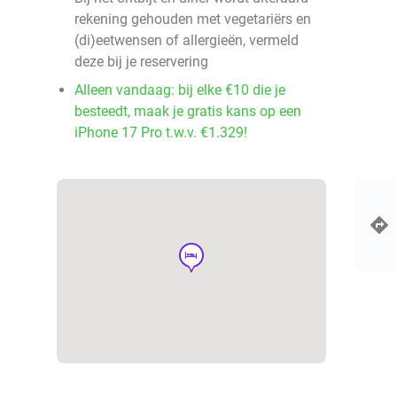
rekening gehouden met vegetariërs en
(di)eetwensen of allergieën, vermeld
deze bij je reservering
Alleen vandaag: bij elke €10 die je
besteedt, maak je gratis kans op een
iPhone 17 Pro t.w.v. €1.329!
hotel