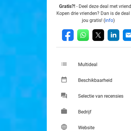
Gratis?!
- Deel deze deal met vrien
Kopen drie vrienden? Dan is de deal
jou gratis! (
info
)
whatsapp
linkedin
fb
mai
list
keybo
Multideal
date_range
keybo
Beschikbaarheid
chat
keybo
Selectie van recensies
work
keybo
Bedrijf
language
keybo
Website