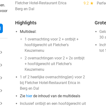
Fletcher Hotel-Restaurant Erica
9.2
star
Perfe
den.
Berg en Dal
 voor
Highlights
Grote
l
Multideal:
Gel
30 
1 overnachting voor 2 + ontbijt +
hoofdgerecht uit Fletcher's
Inc
Keuzemenu
tot 
ard_arrow_right
2 overnachtingen voor 2 + 2x ontbijt
+ hoofdgerecht uit Fletcher's
ard_arrow_right
Keuzemenu
1 of 2 heerlijke overnachting(en) voor 2
ard_arrow_right
bij Fletcher Hotel-Restaurant Erica in
Berg en Dal
ard_arrow_right
Zie
hier
de inhoud van de multideals
ard_arrow_right
Inclusief ontbijt en een hoofdgerecht uit