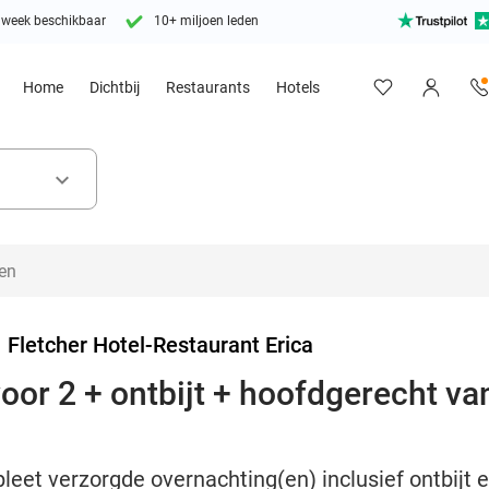
 week beschikbaar
10+ miljoen leden
Home
Dichtbij
Restaurants
Hotels
keyboard_arrow_down
>
Fletcher Hotel-Restaurant Erica
or 2 + ontbijt + hoofdgerecht van
leet verzorgde overnachting(en) inclusief ontbijt 