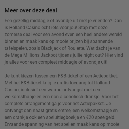
Meer over deze deal
Een gezellig middagje of avondje uit met je vrienden? Dan
is Holland Casino echt iets voor jou! Stap met deze
zomerse deal voor een avond even een heel andere wereld
binnen en maak kans op mooie prijzen bij spannende
tafelspelen, zoals Blackjack of Roulette. Wat dacht je van
de Mega Millions Jackpot tijdens jullie night out? Hier vind
je alles voor een compleet middagje of avondje uit!
Je kunt kiezen tussen een F&B-ticket of een Actiepakket.
Met het F&B-ticket krijg je gratis toegang tot Holland
Casino, inclusief een warme ontvangst met een
welkomsthapje en een non-alcoholisch drankje. Voor het
complete arrangement ga je voor het Actiepakket. Je
ontvangt dan naast gratis entree, een welkomsthapje en
een drankje ook een speluitlegboekje en €20 speelgeld.
Ervaar de spanning van het spel en maak kans op mooie