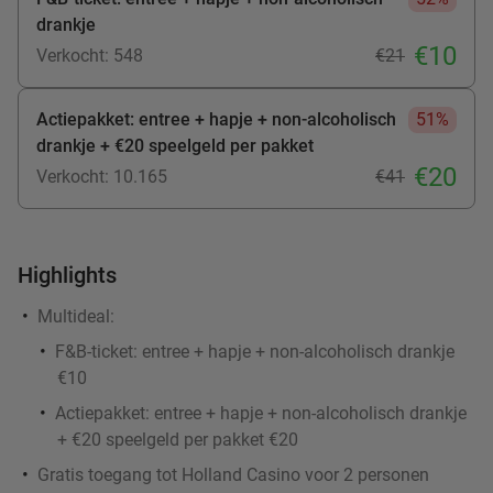
drankje
€10
Verkocht: 548
€21
Actiepakket: entree + hapje + non-alcoholisch
51%
drankje + €20 speelgeld per pakket
€20
Verkocht: 10.165
€41
Highlights
Multideal:
F&B-ticket: entree + hapje + non-alcoholisch drankje
€10
Actiepakket: entree + hapje + non-alcoholisch drankje
+ €20 speelgeld per pakket €20
Gratis toegang tot Holland Casino voor 2 personen