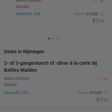
Bellies Malden
9.7
star
Malden
Verkocht: 254
€13
,85
Regulier
€7
,95
favorite_border
Deals in Nijmegen
2- of 3-gangenlunch of -diner à la carte bij
43%
Bellies Malden
Bellies Malden
9.7
star
Malden
Verkocht: 254
€13
,85
Regulier
€7
,95
favorite_border