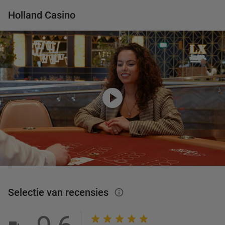
Holland Casino
play_circle
Selectie van recensies
info_outlined