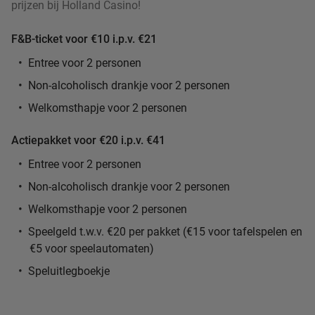
prijzen bij Holland Casino!
F&B-ticket voor €10 i.p.v. €21
Entree voor 2 personen
Non-alcoholisch drankje voor 2 personen
Welkomsthapje voor 2 personen
Actiepakket voor €20 i.p.v. €41
Entree voor 2 personen
Non-alcoholisch drankje voor 2 personen
Welkomsthapje voor 2 personen
Speelgeld t.w.v. €20 per pakket (€15 voor tafelspelen en
€5 voor speelautomaten)
Speluitlegboekje