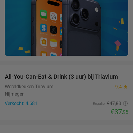
favorite_border
All-You-Can-Eat & Drink (3 uur) bij Triavium
21%
Wereldkeuken Triavium
9.4
star
Nijmegen
Verkocht: 4.681
€47
,80
Regulier
€37
,95
favorite_border