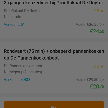
3-gangen keuzediner bij Proeflokaal De Ruyter
33%
Proeflokaal De Ruyter
9.5
star
Nistelrode
Verkocht: 61
€36
,55
Regulier
€24
,50
favorite_border
Rondvaart (75 min) + onbeperkt pannenkoeken
30%
op De Pannenkoekenboot
De Pannenkoekenboot
9.2
star
Nijmegen (+2 locaties)
Verkocht: 4.438
€29
,50
Regulier
€20
,75