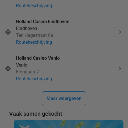
Routebeschrijving
Holland Casino Eindhoven
Eindhoven
Ten Hagestraat 6a
Routebeschrijving
Holland Casino Venlo
Venlo
Floralaan 7
Routebeschrijving
Meer weergeven
Vaak samen gekocht