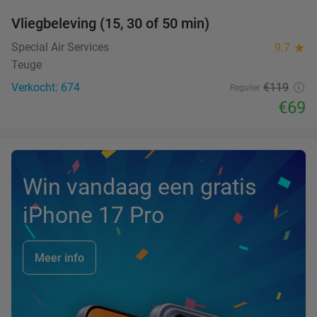
Vliegbeleving (15, 30 of 50 min)
42%
Special Air Services
9.7
star
Teuge
Verkocht: 674
€119
Regulier
€69
Win vandaag een gratis
iPhone 17 Pro
Meer info