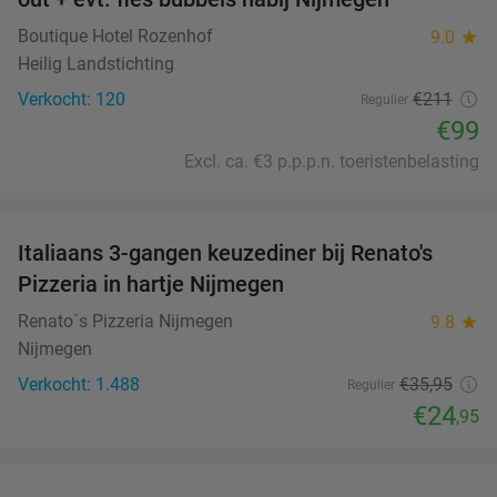
Boutique Hotel Rozenhof
9.0
star
Heilig Landstichting
Verkocht: 120
€211
Regulier
€99
Excl. ca. €3 p.p.p.n. toeristenbelasting
favorite_border
Italiaans 3-gangen keuzediner bij Renato's
31%
Pizzeria in hartje Nijmegen
Renato´s Pizzeria Nijmegen
9.8
star
Nijmegen
Verkocht: 1.488
€35
,95
Regulier
€24
,95
favorite_border