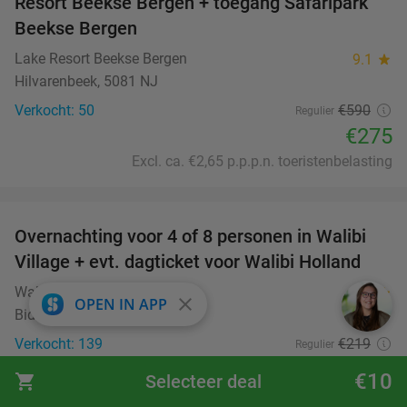
Resort Beekse Bergen + toegang Safaripark
Beekse Bergen
Lake Resort Beekse Bergen
9.1
star
Hilvarenbeek, 5081 NJ
Verkocht: 50
€590
Regulier
€275
Excl. ca. €2,65 p.p.p.n. toeristenbelasting
favorite_border
Overnachting voor 4 of 8 personen in Walibi
20%
Village + evt. dagticket voor Walibi Holland
Walibi Village
9.1
star
close
OPEN IN APP
Biddinghuizen (+1 locatie)
Verkocht: 139
€219
Regulier
€175
€10
shopping_cart
Selecteer deal
Excl. ca. €1,69 p.p.p.n. toeristenbelasting