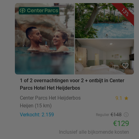
13%
favorite_border
1 of 2 overnachtingen voor 2 + ontbijt in Center
Parcs Hotel Het Heijderbos
Center Parcs Het Heijderbos
9.1
star
Heijen (15 km)
Verkocht: 2.159
€148
Regulier
€129
Inclusief alle bijkomende kosten