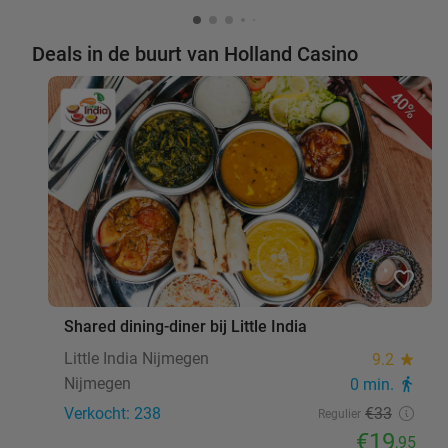
Deals in de buurt van Holland Casino
40%
favorite_border
Shared dining-diner bij Little India
Little India Nijmegen
9.2
star
Nijmegen
0 min.
directions_walk
Verkocht: 238
€33
Regulier
€19
,95