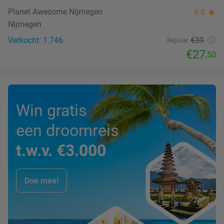
Planet Awesome Nijmegen
9.0
star
Nijmegen
Verkocht: 1.746
€39
Regulier
€27
,50
Win gratis
een droomreis
t.w.v. €3.000
Doe mee!