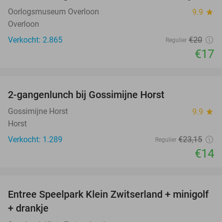
Oorlogsmuseum Overloon
9.9
star
Overloon
Verkocht: 2.865
€20
Regulier
€17
favorite_border
2-gangenlunch bij Gossimijne Horst
40%
Gossimijne Horst
9.9
star
Horst
Verkocht: 1.289
€23
,15
Regulier
€14
favorite_border
Entree Speelpark Klein Zwitserland + minigolf
38%
+ drankje