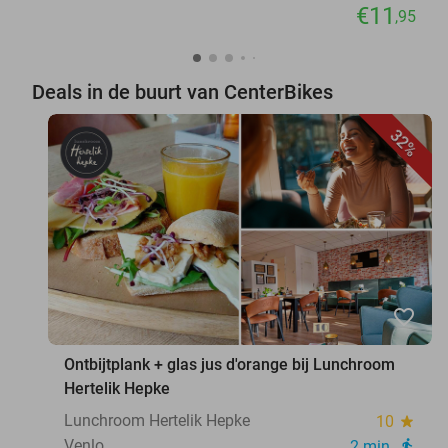
€11
,95
Deals in de buurt van CenterBikes
32%
favorite_border
Ontbijtplank + glas jus d'orange bij Lunchroom
Hertelik Hepke
Lunchroom Hertelik Hepke
10
star
Venlo
2 min.
directions_walk