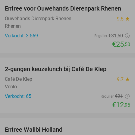
Entree voor Ouwehands Dierenpark Rhenen
19%
Ouwehands Dierenpark Rhenen
9.5
star
Rhenen
Verkocht: 3.569
€31
,50
Regulier
€25
,50
favorite_border
2-gangen keuzelunch bij Café De Klep
38%
Café De Klep
9.7
star
Venlo
Verkocht: 65
€21
Regulier
€12
,95
favorite_border
Entree Walibi Holland
25%