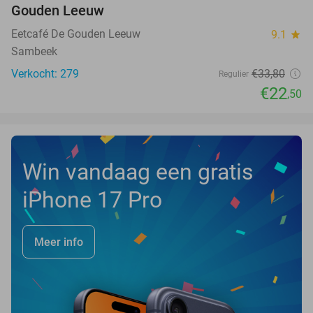
Gouden Leeuw
Eetcafé De Gouden Leeuw
9.1
star
Sambeek
Verkocht: 279
€33
,80
Regulier
€22
,50
Win vandaag een gratis
iPhone 17 Pro
Meer info