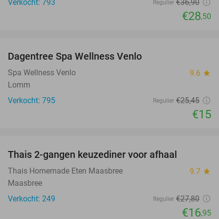
Verkocht: 793
€36
,90
Regulier
€28
,50
favorite_border
Dagentree Spa Wellness Venlo
41%
Spa Wellness Venlo
9.6
star
Lomm
Verkocht: 795
€25
,45
Regulier
€15
favorite_border
Thais 2-gangen keuzediner voor afhaal
39%
Thais Homemade Eten Maasbree
9.7
star
Maasbree
Verkocht: 249
€27
,80
Regulier
€16
,95