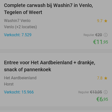
Complete carwash bij Washin7 in Venlo,
40%
Tegelen of Weert
Washin7 Venlo
9.7
star
Venlo (+2 locaties)
Verkocht: 7.529
€20
Regulier
€11
,95
favorite_border
Entree voor Het Aardbeienland + drankje,
47%
snack of pannenkoek
Het Aardbeienland
7.8
star
Horst
Verkocht: 15.966
€13
,05
Regulier
€6
,95