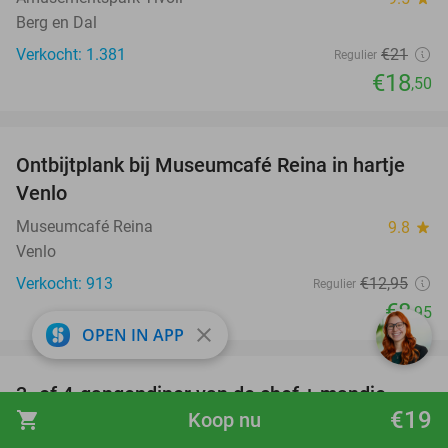
Berg en Dal
Verkocht: 1.381
€21
Regulier
€18
,50
favorite_border
Ontbijtplank bij Museumcafé Reina in hartje
31%
Venlo
Museumcafé Reina
9.8
star
Venlo
Verkocht: 913
€12
,95
Regulier
€8
,95
close
OPEN IN APP
favorite_border
3- of 4-gangendiner van de chef + mandje
26%
€19
shopping_cart
Koop nu
brood bij Brasserie Ut Hert