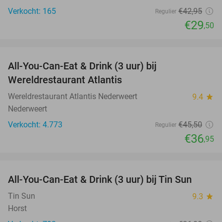
Verkocht: 165
€42
,95
Regulier
€29
,50
favorite_border
All-You-Can-Eat & Drink (3 uur) bij
19%
Wereldrestaurant Atlantis
Wereldrestaurant Atlantis Nederweert
9.4
star
Nederweert
Verkocht: 4.773
€45
,50
Regulier
€36
,95
favorite_border
All-You-Can-Eat & Drink (3 uur) bij Tin Sun
23%
Tin Sun
9.3
star
Horst