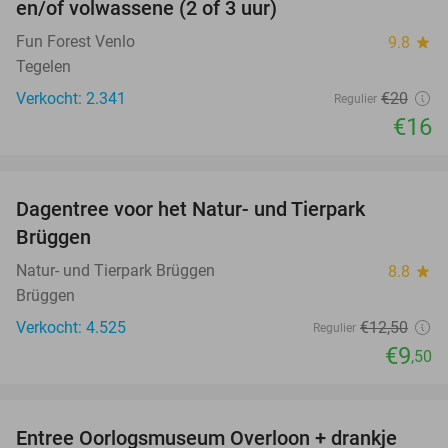
en/of volwassene (2 of 3 uur)
Fun Forest Venlo
9.8
star
Tegelen
Verkocht: 2.341
€20
Regulier
€16
favorite_border
Dagentree voor het Natur- und Tierpark
24%
Brüggen
Natur- und Tierpark Brüggen
8.8
star
Brüggen
Verkocht: 4.525
€12
,50
Regulier
€9
,50
favorite_border
Entree Oorlogsmuseum Overloon + drankje
15%