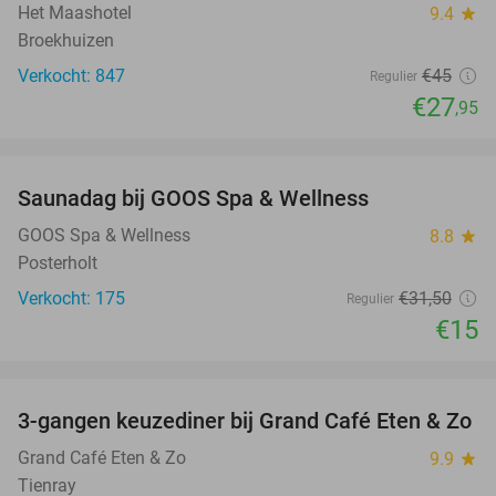
Het Maashotel
9.4
star
Broekhuizen
Verkocht: 847
€45
Regulier
€27
,95
favorite_border
Saunadag bij GOOS Spa & Wellness
52%
GOOS Spa & Wellness
8.8
star
Posterholt
Verkocht: 175
€31
,50
Regulier
€15
favorite_border
3-gangen keuzediner bij Grand Café Eten & Zo
31%
Grand Café Eten & Zo
9.9
star
Tienray