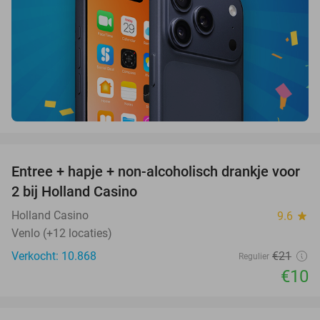
favorite_border
Entree + hapje + non-alcoholisch drankje voor
52%
2 bij Holland Casino
Holland Casino
9.6
star
Venlo (+12 locaties)
Verkocht: 10.868
€21
Regulier
€10
favorite_border