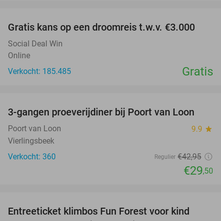
favorite_border
Gratis kans op een droomreis t.w.v. €3.000
Social Deal Win
Online
Gratis
Verkocht: 185.485
favorite_border
3-gangen proeverijdiner bij Poort van Loon
31%
Poort van Loon
9.9
star
Vierlingsbeek
Verkocht: 360
€42
,95
Regulier
€29
,50
favorite_border
Entreeticket klimbos Fun Forest voor kind
20%