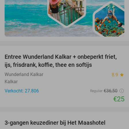
favorite_border
Entree Wunderland Kalkar + onbeperkt friet,
32%
ijs, frisdrank, koffie, thee en softijs
Wunderland Kalkar
8.9
star
Kalkar
Verkocht: 27.806
€36
,50
Regulier
€25
favorite_border
3-gangen keuzediner bij Het Maashotel
38%