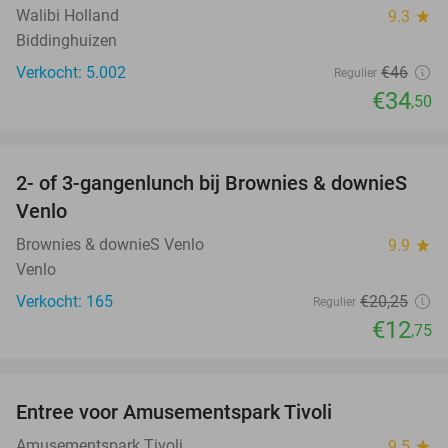
Walibi Holland
9.3
star
Biddinghuizen
Verkocht: 5.002
€46
Regulier
€34
,50
favorite_border
2- of 3-gangenlunch bij Brownies & downieS
37%
Venlo
Brownies & downieS Venlo
9.9
star
Venlo
Verkocht: 165
€20
,25
Regulier
€12
,75
favorite_border
Entree voor Amusementspark Tivoli
12%
Amusementspark Tivoli
9.5
star