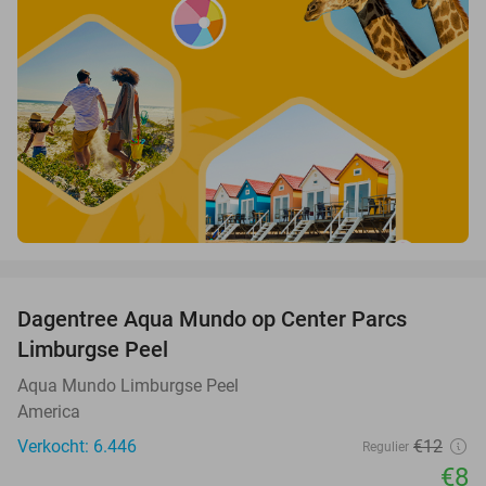
favorite_border
Dagentree Aqua Mundo op Center Parcs
33%
Limburgse Peel
Aqua Mundo Limburgse Peel
America
Verkocht: 6.446
€12
Regulier
€8