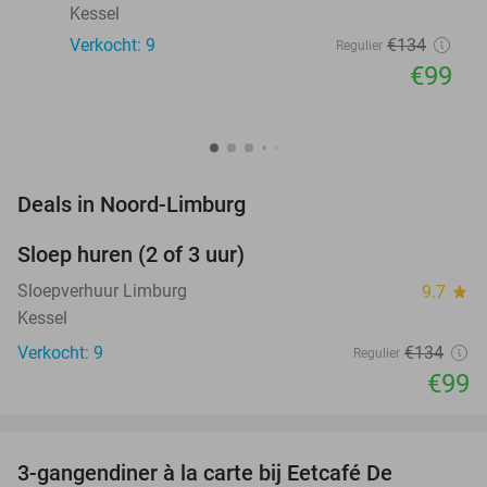
Kessel
Verkocht: 9
€134
Regulier
€99
favorite_border
Deals in Noord-Limburg
Sloep huren (2 of 3 uur)
26%
NEW
TODAY
Sloepverhuur Limburg
9.7
star
Kessel
Verkocht: 9
€134
Regulier
€99
favorite_border
3-gangendiner à la carte bij Eetcafé De
33%