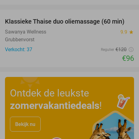
favorite_border
Klassieke Thaise duo oliemassage (60 min)
20%
Sawanya Wellness
9.9
star
Grubbenvorst
Verkocht: 37
€120
Regulier
€96
Ontdek de leukste
zomervakantiedeals
!
Bekijk nu