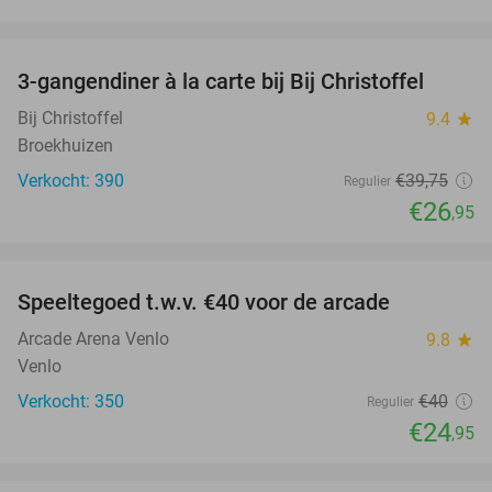
favorite_border
3-gangendiner à la carte bij Bij Christoffel
32%
Bij Christoffel
9.4
star
Broekhuizen
Verkocht: 390
€39
,75
Regulier
€26
,95
favorite_border
Speeltegoed t.w.v. €40 voor de arcade
38%
Arcade Arena Venlo
9.8
star
Venlo
Verkocht: 350
€40
Regulier
€24
,95
favorite_border