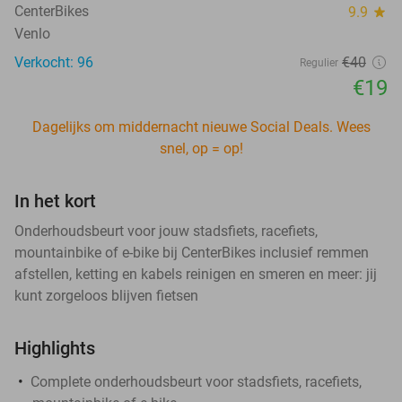
CenterBikes
9.9
star
Venlo
Verkocht: 96
€40
Regulier
€19
Dagelijks om middernacht nieuwe Social Deals. Wees
snel, op = op!
In het kort
Onderhoudsbeurt voor jouw stadsfiets, racefiets,
mountainbike of e-bike bij CenterBikes inclusief remmen
afstellen, ketting en kabels reinigen en smeren en meer: jij
kunt zorgeloos blijven fietsen
Highlights
Complete onderhoudsbeurt voor stadsfiets, racefiets,