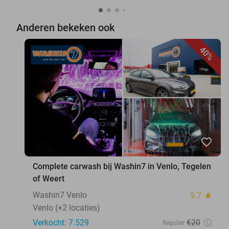
Anderen bekeken ook
40%
favorite_border
Complete carwash bij Washin7 in Venlo, Tegelen
of Weert
Washin7 Venlo
9.7
star
Venlo (+2 locaties)
Verkocht: 7.529
€20
Regulier