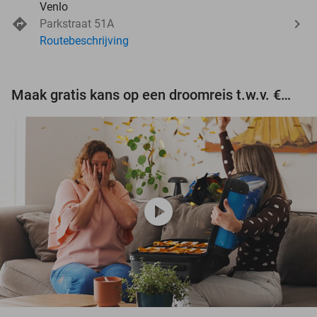
Venlo
Parkstraat 51A
Routebeschrijving
Maak gratis kans op een droomreis t.w.v. €3.000!
play_circle