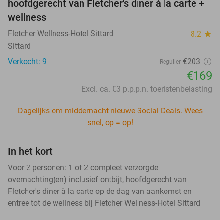
hoofdgerecht van Fletcher's diner à la carte +
wellness
Fletcher Wellness-Hotel Sittard
8.2
star
Sittard
Verkocht: 9
€203
Regulier
€169
Excl. ca. €3 p.p.p.n. toeristenbelasting
Dagelijks om middernacht nieuwe Social Deals. Wees
snel, op = op!
In het kort
Voor 2 personen: 1 of 2 compleet verzorgde
overnachting(en) inclusief ontbijt, hoofdgerecht van
Fletcher's diner à la carte op de dag van aankomst en
entree tot de wellness bij Fletcher Wellness-Hotel Sittard