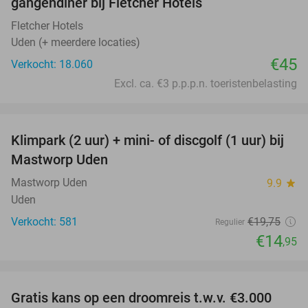
gangendiner bij Fletcher Hotels
Fletcher Hotels
Uden (+ meerdere locaties)
€45
Verkocht: 18.060
Excl. ca. €3 p.p.p.n. toeristenbelasting
favorite_border
Klimpark (2 uur) + mini- of discgolf (1 uur) bij
24%
Mastworp Uden
Mastworp Uden
9.9
star
Uden
Verkocht: 581
€19
,75
Regulier
€14
,95
favorite_border
Gratis kans op een droomreis t.w.v. €3.000