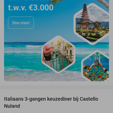
t.w.v. €3.000
Doe mee!
favorite_border
Italiaans 3-gangen keuzediner bij Castello
24%
Nuland