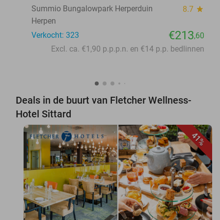
Summio Bungalowpark Herperduin
8.7
star
Herpen
€213
Verkocht: 323
,60
Excl. ca. €1,90 p.p.p.n. en €14 p.p. bedlinnen
Deals in de buurt van Fletcher Wellness-
Hotel Sittard
41%