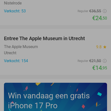
Nistelrode
Verkocht: 53
€36
,55
Regulier
€24
,50
favorite_border
Entree The Apple Museum in Utrecht
30%
NEW
TODAY
The Apple Museum
9.8
star
Utrecht
Verkocht: 154
€21
,50
Regulier
€14
,95
Win vandaag een gratis
iPhone 17 Pro