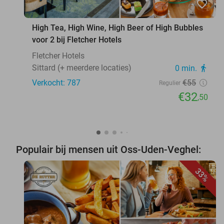
favorite_border
High Tea, High Wine, High Beer of High Bubbles
voor 2 bij Fletcher Hotels
Fletcher Hotels
Sittard (+ meerdere locaties)
0 min.
directions_walk
Verkocht: 787
€55
Regulier
€32
,50
Populair bij mensen uit Oss-Uden-Veghel:
33%