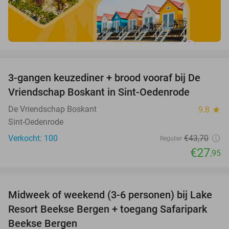
favorite_border
3-gangen keuzediner + brood vooraf bij De
36%
Vriendschap Boskant in Sint-Oedenrode
De Vriendschap Boskant
9.8
star
Sint-Oedenrode
Verkocht: 100
€43
,70
Regulier
€27
,95
favorite_border
Midweek of weekend (3-6 personen) bij Lake
53%
Resort Beekse Bergen + toegang Safaripark
Beekse Bergen