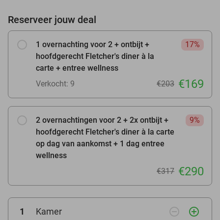
Reserveer jouw deal
1 overnachting voor 2 + ontbijt +
17%
hoofdgerecht Fletcher's diner à la
carte + entree wellness
€169
Verkocht: 9
€203
2 overnachtingen voor 2 + 2x ontbijt +
9%
hoofdgerecht Fletcher's diner à la carte
op dag van aankomst + 1 dag entree
wellness
€290
€317
remove_circle_outline
add_circle_outline
1
Kamer