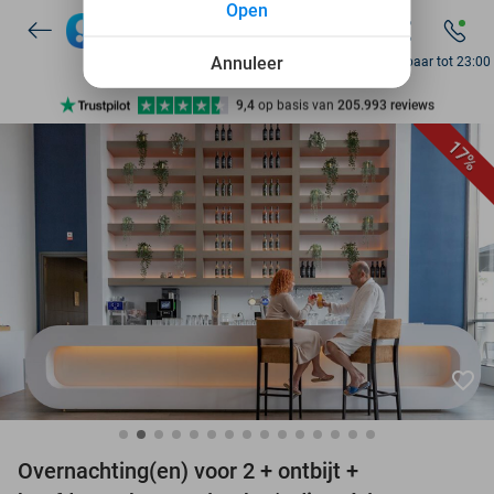
Open
7 dagen per week beschikbaar
10+ miljoen leden
Annuleer
Bereikbaar tot 23:00
9,4
op basis van
205.993 reviews
Ontdek 15.000+ deals
17%
7 dagen per week beschikbaar
10+ miljoen leden
favorite_border
Overnachting(en) voor 2 + ontbijt +