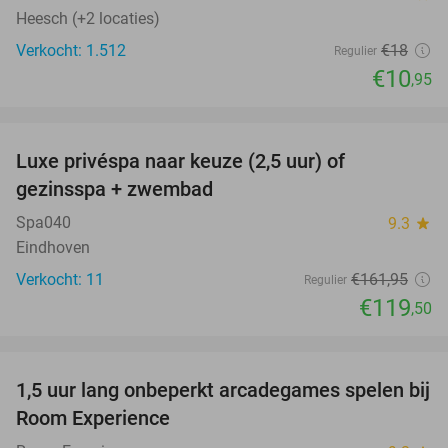
Heesch (+2 locaties)
Verkocht: 1.512
€18
Regulier
€10
,95
favorite_border
Luxe privéspa naar keuze (2,5 uur) of
26%
gezinsspa + zwembad
Spa040
9.3
star
Eindhoven
Verkocht: 11
€161
,95
Regulier
€119
,50
favorite_border
1,5 uur lang onbeperkt arcadegames spelen bij
46%
NEW
Room Experience
TODAY