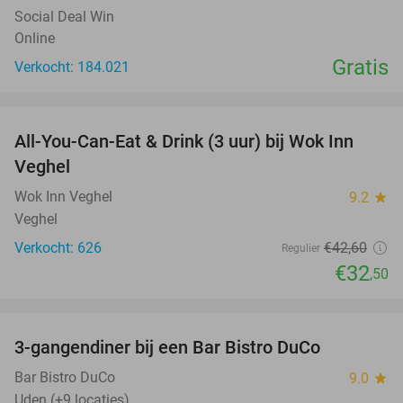
Social Deal Win
Online
Gratis
Verkocht: 184.021
favorite_border
All-You-Can-Eat & Drink (3 uur) bij Wok Inn
24%
Veghel
Wok Inn Veghel
9.2
star
Veghel
Verkocht: 626
€42
,60
Regulier
€32
,50
favorite_border
3-gangendiner bij een Bar Bistro DuCo
45%
Bar Bistro DuCo
9.0
star
Uden (+9 locaties)