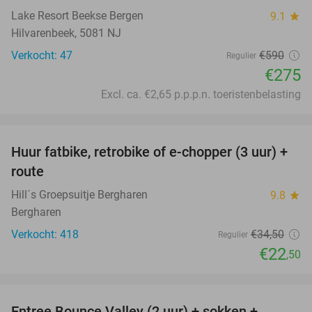
Lake Resort Beekse Bergen
9.1
star
Hilvarenbeek, 5081 NJ
Verkocht: 47
€590
Regulier
€275
Excl. ca. €2,65 p.p.p.n. toeristenbelasting
favorite_border
Huur fatbike, retrobike of e-chopper (3 uur) +
35%
route
Hill´s Groepsuitje Bergharen
9.8
star
Bergharen
Verkocht: 418
€34
,50
Regulier
€22
,50
favorite_border
Entree Bounce Valley (2 uur) + sokken +