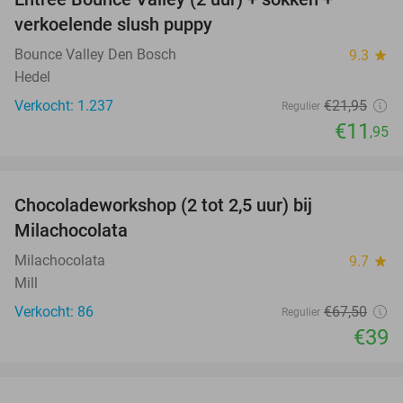
46%
verkoelende slush puppy
Bounce Valley Den Bosch
9.3
star
Hedel
Verkocht: 1.237
€21
,95
Regulier
€11
,95
favorite_border
Chocoladeworkshop (2 tot 2,5 uur) bij
42%
Milachocolata
Milachocolata
9.7
star
Mill
Verkocht: 86
€67
,50
Regulier
€39
favorite_border