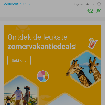
Verkocht: 2.595
€41
,50
Regulier
€21
,50
Ontdek de leukste
zomervakantiedeals
!
Bekijk nu