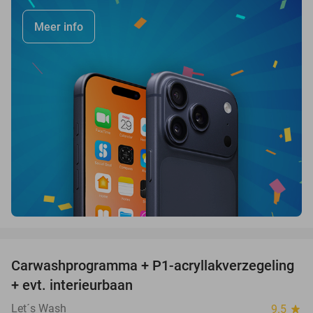
Meer info
favorite_border
Carwashprogramma + P1-acryllakverzegeling
39%
+ evt. interieurbaan
Let´s Wash
9.5
star