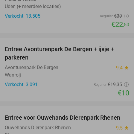
Uden (+ meerdere locaties)
Verkocht: 13.505
€39
Regulier
€22
,50
favorite_border
Entree Avonturenpark De Bergen + ijsje +
48%
parkeren
Avonturenpark De Bergen
9.4
star
Wanroij
Verkocht: 3.091
€19
,35
Regulier
€10
favorite_border
Entree voor Ouwehands Dierenpark Rhenen
19%
Ouwehands Dierenpark Rhenen
9.5
star