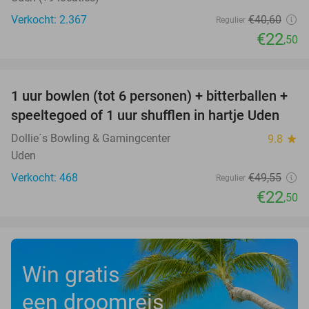
Verkocht: 2.367
€40
,60
Regulier
€22
,50
favorite_border
1 uur bowlen (tot 6 personen) + bitterballen +
55%
speeltegoed of 1 uur shufflen in hartje Uden
Dollie´s Bowling & Gamingcenter
9.8
star
Uden
Verkocht: 468
€49
,55
Regulier
€22
,50
Win gratis
een droomreis