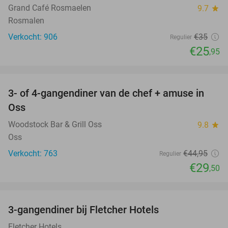
Grand Café Rosmaelen
9.7
star
Rosmalen
Verkocht: 906
€35
Regulier
€25
,95
favorite_border
3- of 4-gangendiner van de chef + amuse in
34%
Oss
Woodstock Bar & Grill Oss
9.8
star
Oss
Verkocht: 763
€44
,95
Regulier
€29
,50
favorite_border
3-gangendiner bij Fletcher Hotels
42%
Fletcher Hotels