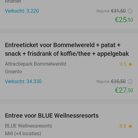
Rhenen
Verkocht: 3.220
€31
,50
Regulier
€25
,50
favorite_border
Entreeticket voor Bommelwereld + patat +
23%
snack + frisdrank of koffie/thee + appelgebak
Attractiepark Bommelwereld
9.5
star
Groenlo
Verkocht: 34.330
€35
,50
Regulier
€27
,50
favorite_border
Entree voor BLUE Wellnessresorts
48%
BLUE Wellnessresorts
8.8
star
Mill (+4 locaties)