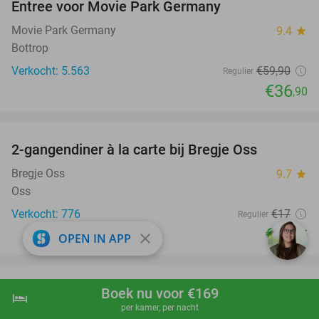
Entree voor Movie Park Germany
38%
Movie Park Germany
9.4
star
Bottrop
Verkocht: 5.563
€59
,90
Regulier
€36
,90
favorite_border
2-gangendiner à la carte bij Bregje Oss
12%
Bregje Oss
9.7
star
Oss
Verkocht: 776
€17
Regulier
€14
,95
close
OPEN IN APP
favorite_border
Speeltegoed + hapjes en drankjes + parkeren
Boek nu voor €169
50%
hotel
shopping_cart
Boek nu
navigate_next
per kamer, per nacht
bij Gran Casino