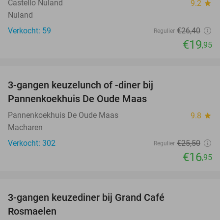
Castello Nuland
9.2
star
Nuland
Verkocht: 59
€26
,40
Regulier
€19
,95
favorite_border
3-gangen keuzelunch of -diner bij
34%
Pannenkoekhuis De Oude Maas
Pannenkoekhuis De Oude Maas
9.8
star
Macharen
Verkocht: 302
€25
,50
Regulier
€16
,95
favorite_border
3-gangen keuzediner bij Grand Café
26%
Rosmaelen