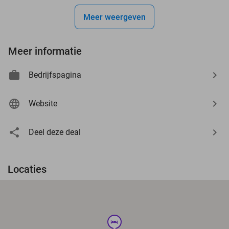
Meer weergeven
Meer informatie
Bedrijfspagina
Website
Deel deze deal
Locaties
hotel