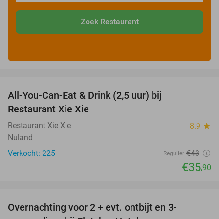
Zoek Restaurant
favorite_border
All-You-Can-Eat & Drink (2,5 uur) bij
17%
Restaurant Xie Xie
Restaurant Xie Xie
8.9
star
Nuland
Verkocht: 225
€43
Regulier
€35
,90
favorite_border
Overnachting voor 2 + evt. ontbijt en 3-