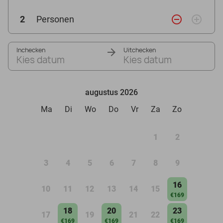
remove_circle_outline
add_circle_outline
2
Personen
Inchecken
Uitchecken
Kies datum
Kies datum
augustus 2026
Ma
Di
Wo
Do
Vr
Za
Zo
1
2
3
4
5
6
7
8
9
16
10
11
12
13
14
15
€169
18
20
23
17
19
21
22
€169
€169
€169