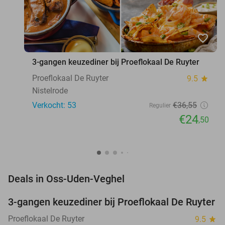
favorite_border
3-gangen keuzediner bij Proeflokaal De Ruyter
Proeflokaal De Ruyter
9.5
star
Nistelrode
Verkocht: 53
€36
,55
Regulier
€24
,50
favorite_border
Deals in Oss-Uden-Veghel
3-gangen keuzediner bij Proeflokaal De Ruyter
33%
Proeflokaal De Ruyter
9.5
star