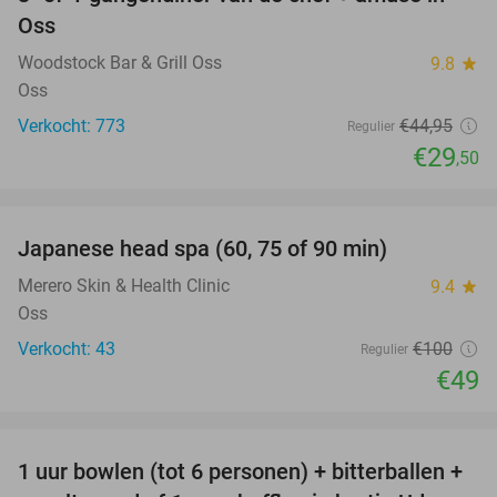
34%
Oss
Woodstock Bar & Grill Oss
9.8
star
Oss
Verkocht: 773
€44
,95
Regulier
€29
,50
favorite_border
Japanese head spa (60, 75 of 90 min)
51%
Merero Skin & Health Clinic
9.4
star
Oss
Verkocht: 43
€100
Regulier
€49
favorite_border
1 uur bowlen (tot 6 personen) + bitterballen +
55%