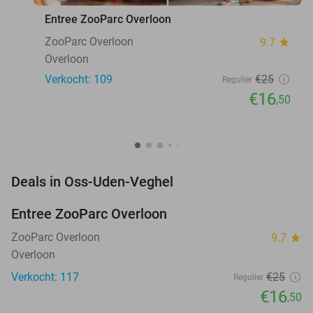
Entree ZooParc Overloon
ZooParc Overloon
9.7
star
Overloon
Verkocht: 109
€25
Regulier
€16
,50
favorite_border
Deals in Oss-Uden-Veghel
Entree ZooParc Overloon
34%
NEW
TODAY
ZooParc Overloon
9.7
star
Overloon
Verkocht: 117
€25
Regulier
€16
,50