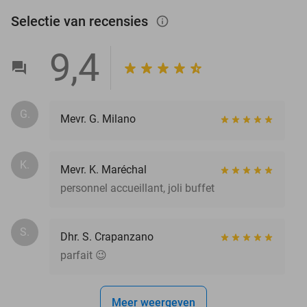
Selectie van recensies
info_outlined
9,4
G.
Mevr. G. Milano
K.
Mevr. K. Maréchal
personnel accueillant, joli buffet
S.
Dhr. S. Crapanzano
parfait 😉
Meer weergeven