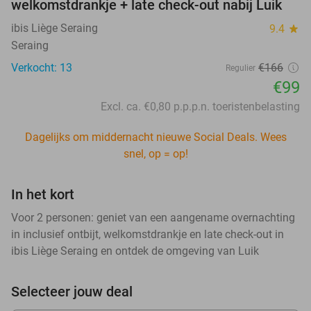
welkomstdrankje + late check-out nabij Luik
ibis Liège Seraing
9.4
star
Seraing
Verkocht: 13
€166
Regulier
€99
Excl. ca. €0,80 p.p.p.n. toeristenbelasting
Dagelijks om middernacht nieuwe Social Deals. Wees
snel, op = op!
In het kort
Voor 2 personen: geniet van een aangename overnachting
in inclusief ontbijt, welkomstdrankje en late check-out in
ibis Liège Seraing en ontdek de omgeving van Luik
Selecteer jouw deal