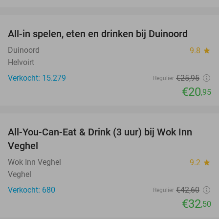
favorite_border
All-in spelen, eten en drinken bij Duinoord
19%
Duinoord
9.8
star
Helvoirt
Verkocht: 15.279
€25
,95
Regulier
€20
,95
favorite_border
All-You-Can-Eat & Drink (3 uur) bij Wok Inn
24%
Veghel
Wok Inn Veghel
9.2
star
Veghel
Verkocht: 680
€42
,60
Regulier
€32
,50