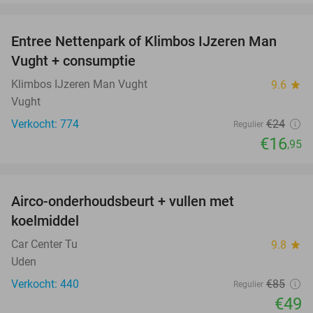
favorite_border
Entree Nettenpark of Klimbos IJzeren Man
29%
Vught + consumptie
Klimbos IJzeren Man Vught
9.6
star
Vught
Verkocht: 774
€24
Regulier
€16
,95
favorite_border
Airco-onderhoudsbeurt + vullen met
42%
koelmiddel
Car Center Tu
9.8
star
Uden
Verkocht: 440
€85
Regulier
€49