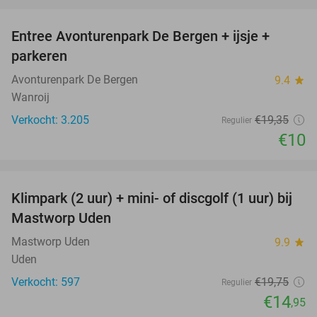
favorite_border
Entree Avonturenpark De Bergen + ijsje +
48%
parkeren
Avonturenpark De Bergen
9.4
star
Wanroij
Verkocht: 3.205
€19
,35
Regulier
€10
favorite_border
Klimpark (2 uur) + mini- of discgolf (1 uur) bij
24%
Mastworp Uden
Mastworp Uden
9.9
star
Uden
Verkocht: 597
€19
,75
Regulier
€14
,95