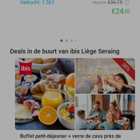
Verkocht: 1.361
€36
,75
Regulier
€24
,50
Deals in de buurt van ibis Liège Seraing
35%
favorite_border
Buffet petit-déjeuner + verre de cava près de