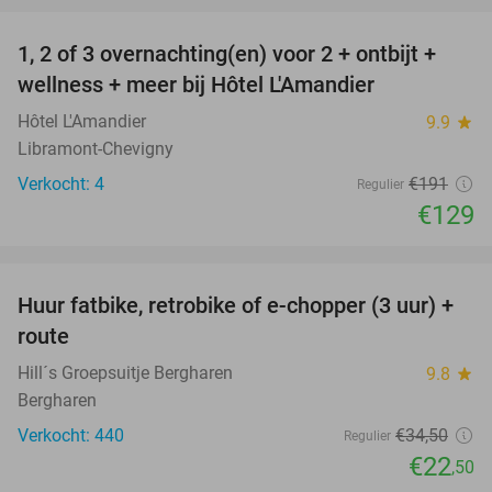
1, 2 of 3 overnachting(en) voor 2 + ontbijt +
32%
NEW
wellness + meer bij Hôtel L'Amandier
TODAY
Hôtel L'Amandier
9.9
star
Libramont-Chevigny
Verkocht: 4
€191
Regulier
€129
favorite_border
Huur fatbike, retrobike of e-chopper (3 uur) +
35%
route
Hill´s Groepsuitje Bergharen
9.8
star
Bergharen
Verkocht: 440
€34
,50
Regulier
€22
,50