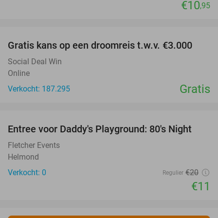
€10
,95
favorite_border
Gratis kans op een droomreis t.w.v. €3.000
Social Deal Win
Online
Gratis
Verkocht: 187.295
favorite_border
Entree voor Daddy's Playground: 80's Night
45%
NEW
TODAY
Fletcher Events
Helmond
Verkocht: 0
€20
Regulier
€11