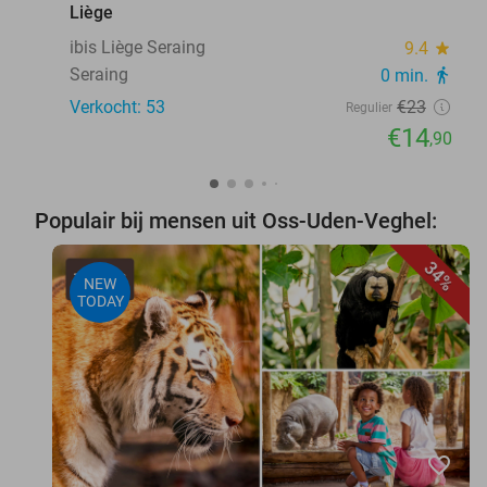
Liège
ibis Liège Seraing
9.4
star
Seraing
0 min.
directions_walk
Verkocht: 53
€23
Regulier
€14
,90
Populair bij mensen uit Oss-Uden-Veghel:
34%
NEW
TODAY
favorite_border