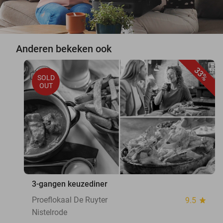
Anderen bekeken ook
33%
SOLD
OUT
3-gangen keuzediner
Proeflokaal De Ruyter
9.5
star
Nistelrode