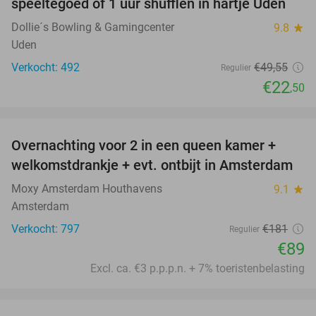
speeltegoed of 1 uur shufflen in hartje Uden
Dollie´s Bowling & Gamingcenter
9.8
star
Uden
Verkocht: 492
€49
,55
Regulier
€22
,50
favorite_border
Overnachting voor 2 in een queen kamer +
51%
welkomstdrankje + evt. ontbijt in Amsterdam
Moxy Amsterdam Houthavens
9.1
star
Amsterdam
Verkocht: 797
€181
Regulier
€89
Excl. ca. €3 p.p.p.n. + 7% toeristenbelasting
favorite_border