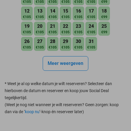
€105
€105
€105
€105
€105
€105
€99
12
13
14
15
16
17
18
€105
€105
€105
€105
€105
€105
€99
19
20
21
22
23
24
25
€105
€105
€105
€105
€105
€105
€99
26
27
28
29
30
31
€105
€105
€105
€105
€105
€105
Meer weergeven
*
Weet je al op welke datum je wilt reserveren? Selecteer dan
hierboven de datum en reserveer en koop jouw Social Deal
tegelijkertijd.
(Weet je nog niet wanneer je wilt reserveren? Geen zorgen: koop
dan via de ‘
koop nu
’-knop én reserveer later)