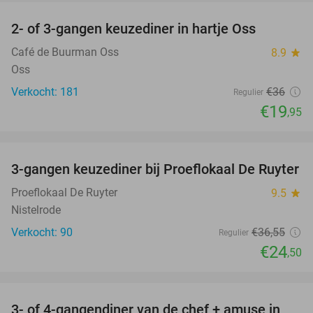
2- of 3-gangen keuzediner in hartje Oss
45%
Café de Buurman Oss
8.9
star
Oss
Verkocht: 181
€36
Regulier
€19
,95
favorite_border
3-gangen keuzediner bij Proeflokaal De Ruyter
33%
Proeflokaal De Ruyter
9.5
star
Nistelrode
Verkocht: 90
€36
,55
Regulier
€24
,50
favorite_border
3- of 4-gangendiner van de chef + amuse in