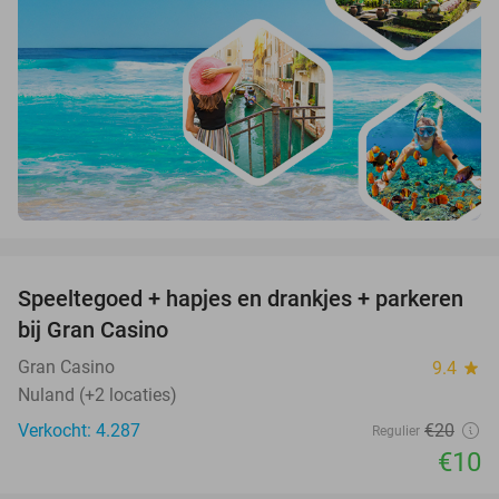
favorite_border
Speeltegoed + hapjes en drankjes + parkeren
50%
bij Gran Casino
Gran Casino
9.4
star
Nuland (+2 locaties)
Verkocht: 4.287
€20
Regulier
€10
favorite_border