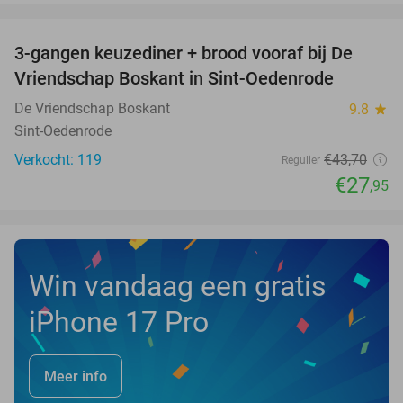
favorite_border
3-gangen keuzediner + brood vooraf bij De
36%
Vriendschap Boskant in Sint-Oedenrode
De Vriendschap Boskant
9.8
star
Sint-Oedenrode
Verkocht: 119
€43
,70
Regulier
€27
,95
Win vandaag een gratis
iPhone 17 Pro
Meer info