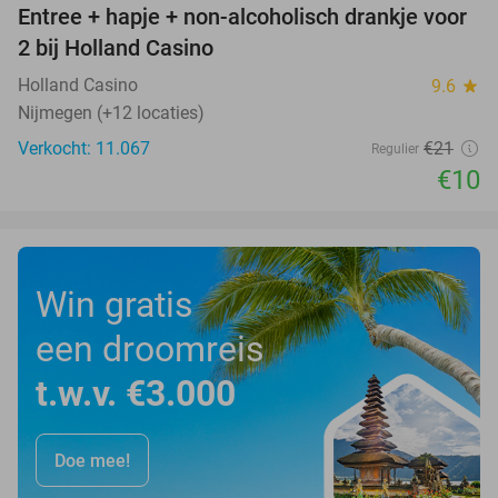
Entree + hapje + non-alcoholisch drankje voor
52%
2 bij Holland Casino
Holland Casino
9.6
star
Nijmegen (+12 locaties)
Verkocht: 11.067
€21
Regulier
€10
Win gratis
een droomreis
t.w.v. €3.000
Doe mee!