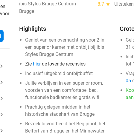
ibis Styles Brugge Centrum
8.7
star
Uitsteken
den.
Brugge
 voor
Highlights
Grote
l
Geniet van een overnachting voor 2 in
Gel
een superior kamer met ontbijt bij ibis
31 
Styles Brugge Centrum
Inc
Zie
hier
de lovende recensies
tot 
ard_arrow_right
Inclusief uitgebreid ontbijtbuffet
Vra
05
o
ard_arrow_right
Jullie verblijven in een superior room,
voorzien van een comfortabel bed,
Koo
functionele badkamer én gratis wifi
aan
ard_arrow_right
Prachtig gelegen midden in het
ard_arrow_right
historische stadshart van Brugge
Bezoek bijvoorbeeld het Begijnhof, het
ard_arrow_right
Belfort van Brugge en het Minnewater