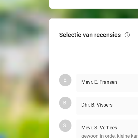
Selectie van recensies
info_outlined
E.
Mevr. E. Fransen
B.
Dhr. B. Vissers
S.
Mevr. S. Verhees
gewoon in orde. kleine kam