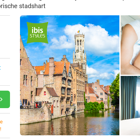
rische stadshart
:
gate_next
e
!