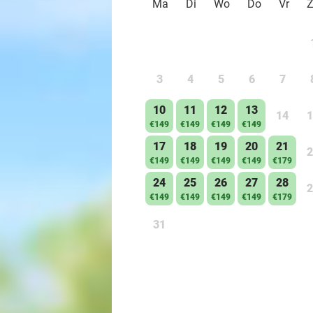
Ma
Di
Wo
Do
Vr
3
4
5
6
7
10
11
12
13
14
1
€149
€149
€149
€149
17
18
19
20
21
2
€149
€149
€149
€149
€179
24
25
26
27
28
2
€149
€149
€149
€149
€179
31