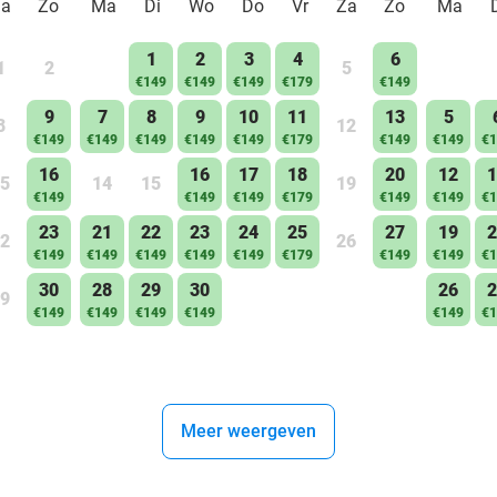
Za
Zo
Ma
Di
Wo
Do
Vr
Za
Zo
Ma
1
2
3
4
6
1
2
5
€149
€149
€149
€179
€149
9
7
8
9
10
11
13
5
8
12
€149
€149
€149
€149
€149
€179
€149
€149
€1
16
16
17
18
20
12
1
5
14
15
19
€149
€149
€149
€179
€149
€149
€1
23
21
22
23
24
25
27
19
2
2
26
€149
€149
€149
€149
€149
€179
€149
€149
€1
30
28
29
30
26
2
9
€149
€149
€149
€149
€149
€1
Meer weergeven