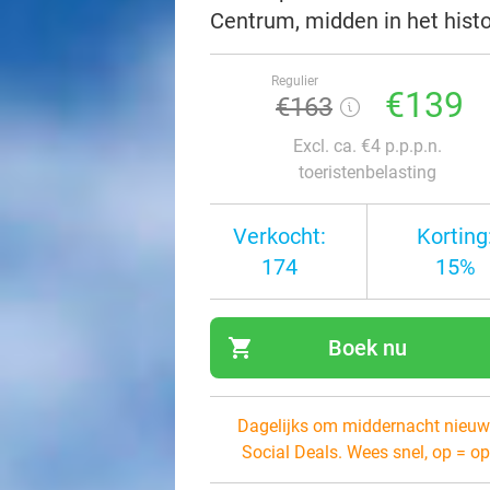
Centrum, midden in het histo
Regulier
€139
€163
Excl. ca. €4 p.p.p.n.
toeristenbelasting
Verkocht:
Korting
174
15%
shopping_cart
Boek nu
navi
Dagelijks om middernacht nieuw
Social Deals. Wees snel, op = op