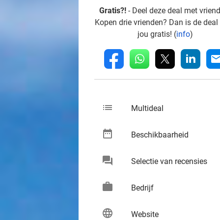
Gratis?!
- Deel deze deal met vrien
Kopen drie vrienden? Dan is de deal
jou gratis! (
info
)
whatsapp
linkedin
fb
mai
list
keybo
Multideal
date_range
keybo
Beschikbaarheid
chat
keybo
Selectie van recensies
work
keybo
Bedrijf
language
keybo
Website