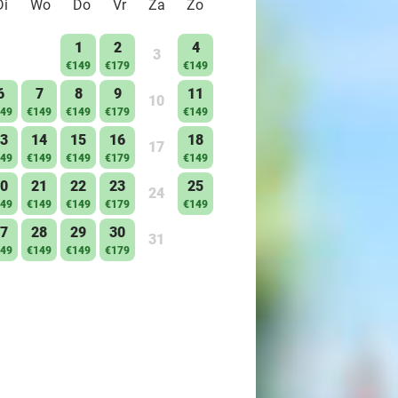
Di
Wo
Do
Vr
Za
Zo
1
2
4
3
€149
€179
€149
6
7
8
9
11
10
49
€149
€149
€179
€149
3
14
15
16
18
17
49
€149
€149
€179
€149
0
21
22
23
25
24
49
€149
€149
€179
€149
7
28
29
30
31
49
€149
€149
€179