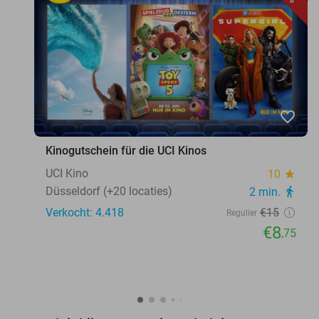
favorite_border
Kinogutschein für die UCI Kinos
UCI Kino
10
star
Düsseldorf (+20 locaties)
2 min.
directions_walk
Verkocht: 4.418
€15
Regulier
€8
,75