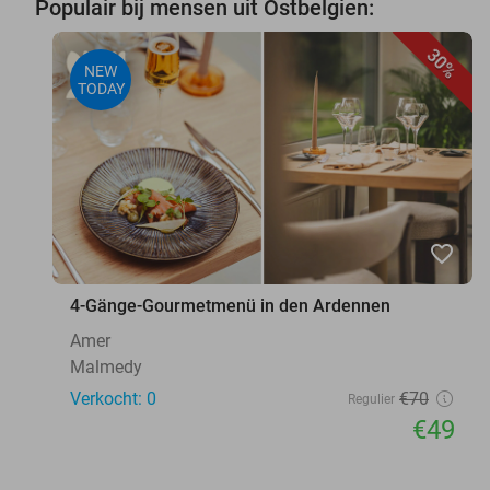
Populair bij mensen uit Ostbelgien:
30%
NEW
TODAY
favorite_border
4-Gänge-Gourmetmenü in den Ardennen
Amer
Malmedy
Verkocht: 0
€70
Regulier
€49