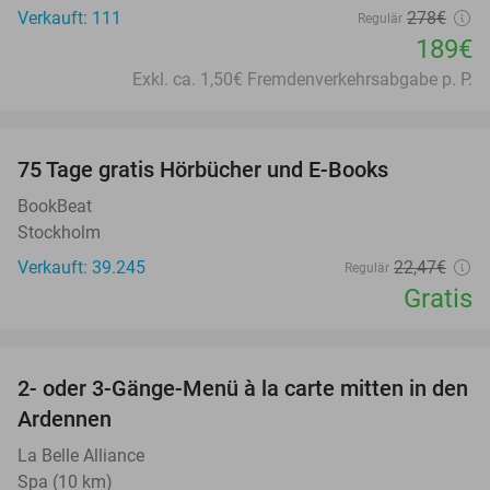
Verkauft: 111
278€
Regulär
189€
Exkl. ca. 1,50€ Fremdenverkehrsabgabe p. P.
favorite_border
100%
75 Tage gratis Hörbücher und E-Books
BookBeat
Stockholm
Verkauft: 39.245
22
,47
€
Regulär
Gratis
favorite_border
2- oder 3-Gänge-Menü à la carte mitten in den
39%
Ardennen
La Belle Alliance
Spa (10 km)