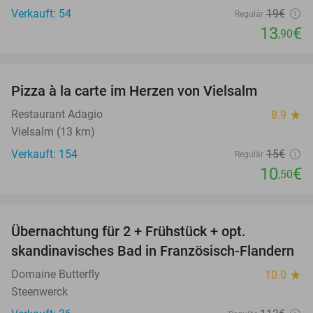
Verkauft: 54
19€
Regulär
13
€
,90
favorite_border
Pizza à la carte im Herzen von Vielsalm
30%
Restaurant Adagio
8.9
star
Vielsalm (13 km)
Verkauft: 154
15€
Regulär
10
€
,50
favorite_border
Übernachtung für 2 + Frühstück + opt.
30%
skandinavisches Bad in Französisch-Flandern
Domaine Butterfly
10.0
star
Steenwerck