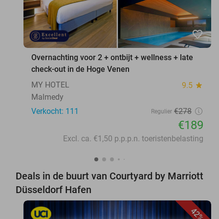
favorite_border
Overnachting voor 2 + ontbijt + wellness + late
check-out in de Hoge Venen
MY HOTEL
9.5
star
Malmedy
Verkocht: 111
€278
Regulier
€189
Excl. ca. €1,50 p.p.p.n. toeristenbelasting
Deals in de buurt van Courtyard by Marriott
Düsseldorf Hafen
42%