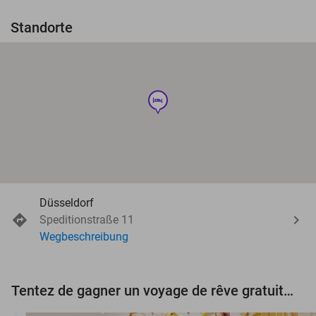
Standorte
hotel
Düsseldorf
Speditionstraße 11
Wegbeschreibung
Tentez de gagner un voyage de rêve gratuit d'une valeur de 3.000 € !