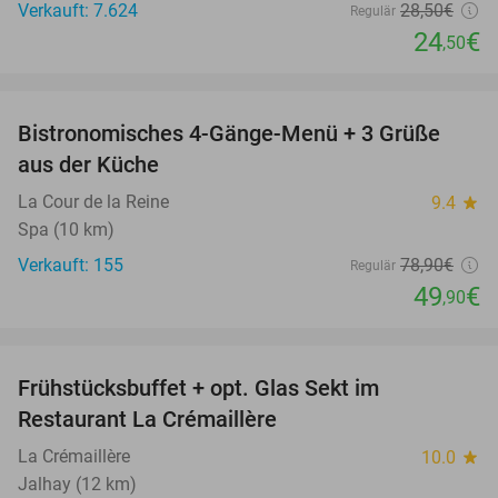
Verkauft: 7.624
28
,50
€
Regulär
24
€
,50
favorite_border
Bistronomisches 4-Gänge-Menü + 3 Grüße
37%
aus der Küche
La Cour de la Reine
9.4
star
Spa (10 km)
Verkauft: 155
78
,90
€
Regulär
49
€
,90
favorite_border
Frühstücksbuffet + opt. Glas Sekt im
27%
Restaurant La Crémaillère
La Crémaillère
10.0
star
Jalhay (12 km)