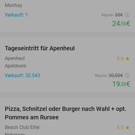
Manhay
Verkauft: 1
35€
Regulär
24
€
,50
favorite_border
Tageseintritt für Apenheul
36%
Apenheul
9.4
star
Apeldoorn
Verkauft: 32.543
30
,50
€
Regulär
19
€
,50
favorite_border
Pizza, Schnitzel oder Burger nach Wahl + opt.
24%
Pommes am Rursee
Beach Club Eifel
8.5
star
Nideggen