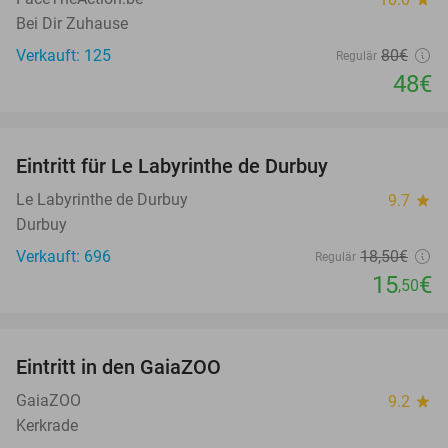
Bei Dir Zuhause
Verkauft: 125
80€
Regulär
48€
favorite_border
Eintritt für Le Labyrinthe de Durbuy
16%
Le Labyrinthe de Durbuy
9.7
star
Durbuy
Verkauft: 696
18
,50
€
Regulär
15
€
,50
favorite_border
Eintritt in den GaiaZOO
14%
GaiaZOO
9.2
star
Kerkrade