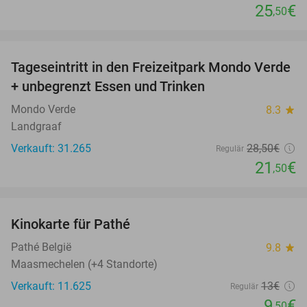
25
€
,50
favorite_border
Tageseintritt in den Freizeitpark Mondo Verde
25%
+ unbegrenzt Essen und Trinken
Mondo Verde
8.3
star
Landgraaf
Verkauft: 31.265
28
,50
€
Regulär
21
€
,50
favorite_border
Kinokarte für Pathé
27%
Pathé België
9.8
star
Maasmechelen (+4 Standorte)
Verkauft: 11.625
13€
Regulär
9
€
,50