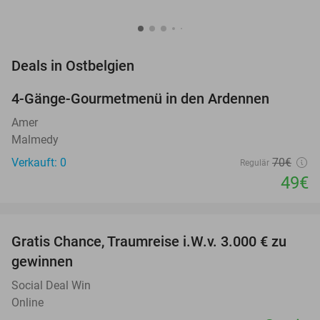
favorite_border
Deals in Ostbelgien
4-Gänge-Gourmetmenü in den Ardennen
30%
NEW
TODAY
Amer
Malmedy
Verkauft: 0
70€
Regulär
49€
favorite_border
Gratis Chance, Traumreise i.W.v. 3.000 € zu
gewinnen
Social Deal Win
Online