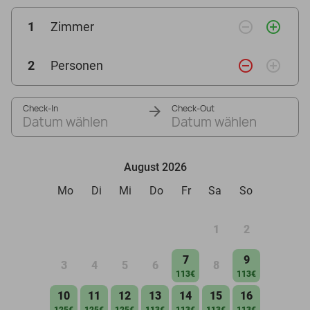
remove_circle_outline
add_circle_outline
1
Zimmer
remove_circle_outline
add_circle_outline
2
Personen
Check-In
Check-Out
Datum wählen
Datum wählen
August 2026
Mo
Di
Mi
Do
Fr
Sa
So
1
2
7
9
3
4
5
6
8
113€
113€
10
11
12
13
14
15
16
125€
125€
125€
113€
113€
113€
113€