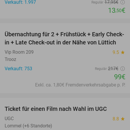
Verkauft: 1.997
17
,95
€
Regulär
13
€
,50
favorite_border
Übernachtung für 2 + Frühstück + Early Check-
54%
in + Late Check-out in der Nähe von Lüttich
Vip Room 209
9.5
star
Trooz
Verkauft: 753
217€
Regulär
99€
Exkl. ca. 1,80€ Fremdenverkehrsabgabe p. P.
favorite_border
Ticket für einen Film nach Wahl im UGC
38%
UGC
8.8
star
Lommel (+6 Standorte)