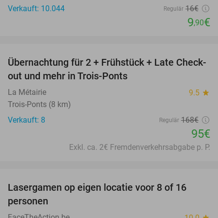
Verkauft: 10.044
16€
Regulär
9
€
,90
favorite_border
Übernachtung für 2 + Frühstück + Late Check-
43%
out und mehr in Trois-Ponts
La Métairie
9.5
star
Trois-Ponts (8 km)
Verkauft: 8
168€
Regulär
95€
Exkl. ca. 2€ Fremdenverkehrsabgabe p. P.
favorite_border
Lasergamen op eigen locatie voor 8 of 16
40%
personen
FaceTheAction.be
10.0
star