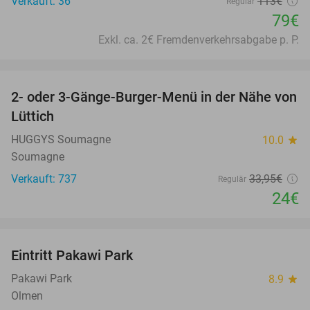
Verkauft: 36
113€
Regulär
79€
Exkl. ca. 2€ Fremdenverkehrsabgabe p. P.
favorite_border
2- oder 3-Gänge-Burger-Menü in der Nähe von
29%
Lüttich
HUGGYS Soumagne
10.0
star
Soumagne
Verkauft: 737
33
,95
€
Regulär
24€
favorite_border
Eintritt Pakawi Park
28%
Pakawi Park
8.9
star
Olmen