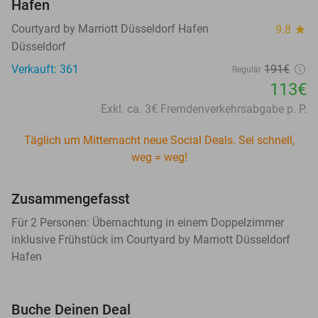
Hafen
Courtyard by Marriott Düsseldorf Hafen
9.8
star
Düsseldorf
Verkauft: 361
191€
Regulär
113€
Exkl. ca. 3€ Fremdenverkehrsabgabe p. P.
Täglich um Mitternacht neue Social Deals. Sei schnell,
weg = weg!
Zusammengefasst
Für 2 Personen: Übernachtung in einem Doppelzimmer
inklusive Frühstück im Courtyard by Marriott Düsseldorf
Hafen
Buche Deinen Deal