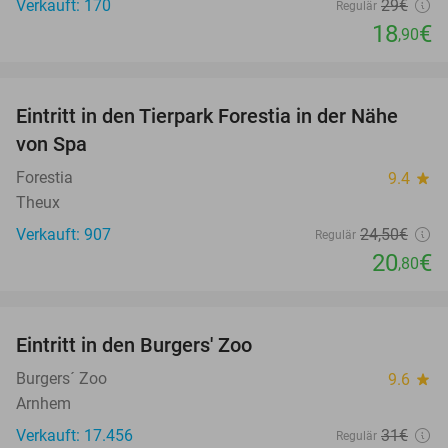
Verkauft: 170
29€
Regulär
18
€
,90
favorite_border
Eintritt in den Tierpark Forestia in der Nähe
15%
von Spa
Forestia
9.4
star
Theux
Verkauft: 907
24
,50
€
Regulär
20
€
,80
favorite_border
Eintritt in den Burgers' Zoo
18%
Burgers´ Zoo
9.6
star
Arnhem
Verkauft: 17.456
31€
Regulär