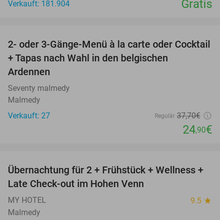
Gratis
Verkauft: 181.904
favorite_border
2- oder 3-Gänge-Menü à la carte oder Cocktail
34%
+ Tapas nach Wahl in den belgischen
Ardennen
Seventy malmedy
Malmedy
Verkauft: 27
37
,70
€
Regulär
24
€
,90
favorite_border
Übernachtung für 2 + Frühstück + Wellness +
32%
Late Check-out im Hohen Venn
MY HOTEL
9.5
star
Malmedy