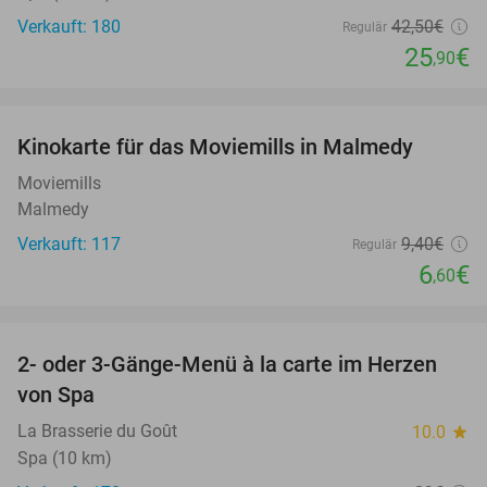
Verkauft: 180
42
,50
€
Regulär
25
€
,90
favorite_border
Kinokarte für das Moviemills in Malmedy
30%
Moviemills
Malmedy
Verkauft: 117
9
,40
€
Regulär
6
€
,60
favorite_border
2- oder 3-Gänge-Menü à la carte im Herzen
35%
von Spa
La Brasserie du Goût
10.0
star
Spa (10 km)