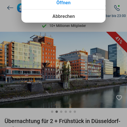
Öffnen
7 Tage die Woche verfügbar
10+ Millionen Mitglieder
Abbrechen
Erreichbar bis 23:00
9,4
basierend auf
205.797 Bewertungen
Entdecke 15.000+ Deals
41%
7 Tage die Woche verfügbar
10+ Millionen Mitglieder
favorite_border
Übernachtung für 2 + Frühstück in Düsseldorf-