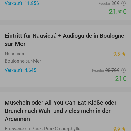
Verkauft: 11.856
30€
Regulär
21
€
,50
favorite_border
Eintritt für Nausicaá + Audioguide in Boulogne-
27%
sur-Mer
Nausicaá
9.5
star
Boulogne-sur-Mer
Verkauft: 4.645
28
,70
€
Regulär
21€
favorite_border
Muscheln oder All-You-Can-Eat-Klöße oder
30%
Brunch nach Wahl und vieles mehr in den
Ardennen
Brasserie du Parc - Parc Chlorophylle
9.9
star