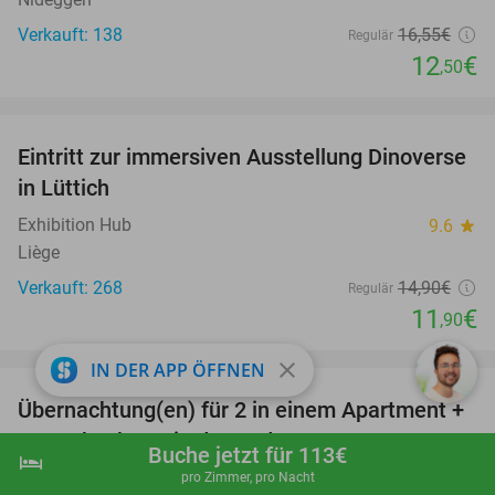
Verkauft: 138
16
,55
€
Regulär
12
€
,50
favorite_border
Eintritt zur immersiven Ausstellung Dinoverse
20%
in Lüttich
Exhibition Hub
9.6
star
Liège
Verkauft: 268
14
,90
€
Regulär
11
€
,90
favorite_border
close
IN DER APP ÖFFNEN
Übernachtung(en) für 2 in einem Apartment +
62%
Late Check-out in den Ardennen
Buche jetzt für 113€
hotel
shopping_cart
Jetzt buchen
navigate_next
Domaine Long Pré
9.9
star
pro Zimmer, pro Nacht