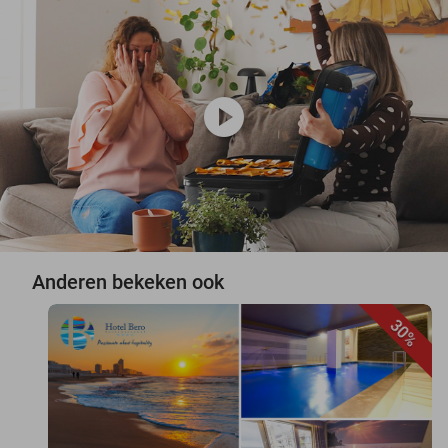
play_circle
Anderen bekeken ook
30%