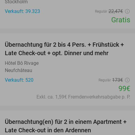
Stockholm
Verkauft: 39.323
22
,47
€
Regulär
Gratis
favorite_border
Übernachtung für 2 bis 4 Pers. + Frühstück +
43%
Late Check-out + opt. Dinner und mehr
Hôtel Bô Rivage
Neufchâteau
Verkauft: 520
173€
Regulär
99€
Exkl. ca. 1,59€ Fremdenverkehrsabgabe p. P.
favorite_border
Übernachtung(en) für 2 in einem Apartment +
62%
Late Check-out in den Ardennen