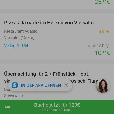
25
€
,50
favorite_border
Pizza à la carte im Herzen von Vielsalm
30%
Restaurant Adagio
8.9
star
Vielsalm (13 km)
Verkauft: 154
15€
Regulär
10
€
,50
favorite_border
Übernachtung für 2 + Frühstück + opt.
30%
skandinavisches Bad in Französisch-Flandern
close
IN DER APP ÖFFNEN
Domaine Butterfly
10.0
star
Steenwerck
Verkauft: 36
113€
Buche jetzt für 129€
Regulär
hotel
shopping_cart
Jetzt buchen
navigate_next
79€
pro Zimmer, pro Nacht