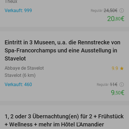
Theux
Verkauft: 999
24
,50
€
Regulär
20
€
,80
favorite_border
Eintritt in 3 Museen, u.a. die Rennstrecke von
14%
Spa-Francorchamps und eine Ausstellung in
Stavelot
Abbaye de Stavelot
9.9
star
Stavelot (6 km)
Verkauft: 460
11€
Regulär
9
€
,50
favorite_border
1, 2 oder 3 Übernachtung(en) für 2 + Frühstück
32%
NEW
+ Wellness + mehr im Hôtel L'Amandier
TODAY