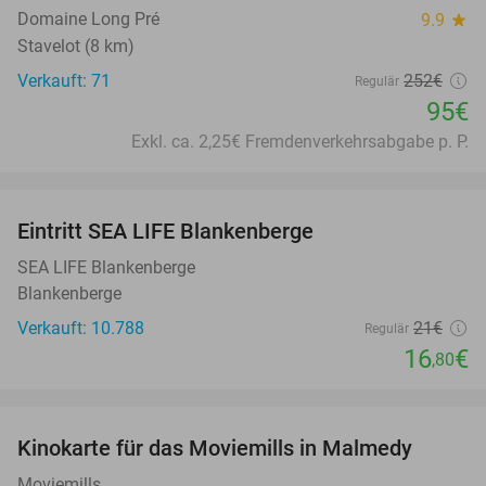
Domaine Long Pré
9.9
star
Stavelot (8 km)
Verkauft: 71
252€
Regulär
95€
Exkl. ca. 2,25€ Fremdenverkehrsabgabe p. P.
favorite_border
Eintritt SEA LIFE Blankenberge
20%
SEA LIFE Blankenberge
Blankenberge
Verkauft: 10.788
21€
Regulär
16
€
,80
favorite_border
Kinokarte für das Moviemills in Malmedy
30%
Moviemills