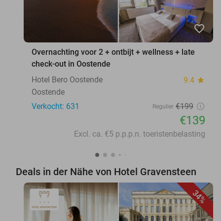
favorite_border
Overnachting voor 2 + ontbijt + wellness + late
check-out in Oostende
Hotel Bero Oostende
9.4
star
Oostende
Verkocht: 631
€199
Regulier
€139
Excl. ca. €5 p.p.p.n. toeristenbelasting
Deals in der Nähe von Hotel Gravensteen
34%