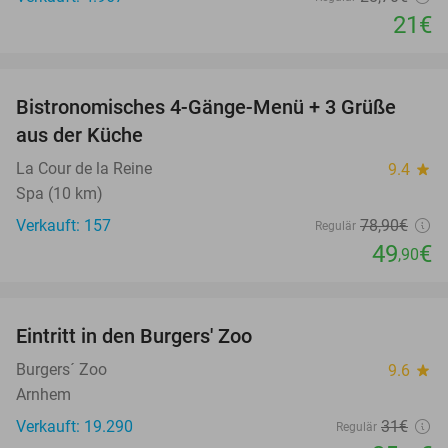
21€
favorite_border
Bistronomisches 4-Gänge-Menü + 3 Grüße
37%
aus der Küche
La Cour de la Reine
9.4
star
Spa (10 km)
Verkauft: 157
78
,90
€
Regulär
49
€
,90
favorite_border
Eintritt in den Burgers' Zoo
18%
Burgers´ Zoo
9.6
star
Arnhem
Verkauft: 19.290
31€
Regulär