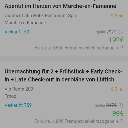
35%
Aperitif im Herzen von Marche-en-Famenne
Quartier Latin Hotel-Restaurant-Spa
9.8
star
Marche-en-Famenne
Verkauft: 50
297€
Regulär
192€
Exkl. ca. 0,65€ Fremdenverkehrsabgabe p. P.
favorite_border
Übernachtung für 2 + Frühstück + Early Check-
54%
in + Late Check-out in der Nähe von Lüttich
Vip Room 209
9.5
star
Trooz
Verkauft: 759
217€
Regulär
99€
Exkl. ca. 1,80€ Fremdenverkehrsabgabe p. P.