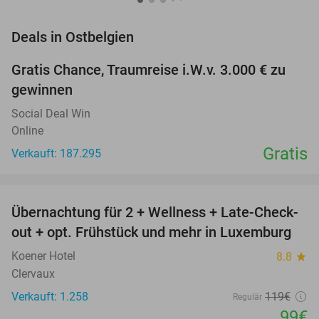
favorite_border
Deals in Ostbelgien
Gratis Chance, Traumreise i.W.v. 3.000 € zu
gewinnen
Social Deal Win
Online
Gratis
Verkauft: 187.295
favorite_border
Übernachtung für 2 + Wellness + Late-Check-
17%
out + opt. Frühstück und mehr in Luxemburg
Koener Hotel
8.8
star
Clervaux
Verkauft: 1.258
119€
Regulär
99€