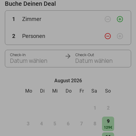
Buche Deinen Deal
remove_circle_outline
add_circle_outline
1
Zimmer
remove_circle_outline
add_circle_outline
2
Personen
Check-In
Check-Out
Datum wählen
Datum wählen
August 2026
Mo
Di
Mi
Do
Fr
Sa
So
1
2
9
3
4
5
6
7
8
129€