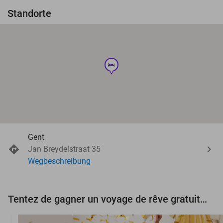
Standorte
hotel
Gent
Jan Breydelstraat 35
Wegbeschreibung
Tentez de gagner un voyage de rêve gratuit d'une valeur de 3.000 € !