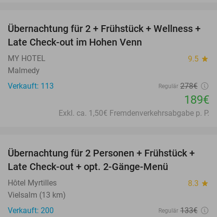
favorite_border
Übernachtung für 2 + Frühstück + Wellness +
32%
Late Check-out im Hohen Venn
MY HOTEL
9.5
star
Malmedy
Verkauft: 113
278€
Regulär
189€
Exkl. ca. 1,50€ Fremdenverkehrsabgabe p. P.
favorite_border
Übernachtung für 2 Personen + Frühstück +
41%
Late Check-out + opt. 2-Gänge-Menü
Hôtel Myrtilles
8.3
star
Vielsalm (13 km)
Verkauft: 200
133€
Regulär