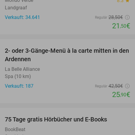
Mondo Verde
8.3
star
Landgraaf
Verkauft: 34.641
28
,50
€
Regulär
21
€
,50
favorite_border
2- oder 3-Gänge-Menü à la carte mitten in den
39%
Ardennen
La Belle Alliance
Spa (10 km)
Verkauft: 187
42
,50
€
Regulär
25
€
,90
favorite_border
100%
75 Tage gratis Hörbücher und E-Books
BookBeat