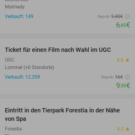
Malmedy
Verkauft: 149
9
,40
€
Regulär
6
€
,60
favorite_border
Ticket für einen Film nach Wahl im UGC
38%
UGC
8.8
star
Lommel (+6 Standorte)
Verkauft: 12.359
16€
Regulär
9
€
,90
favorite_border
Eintritt in den Tierpark Forestia in der Nähe
15%
von Spa
Forestia
9.5
star