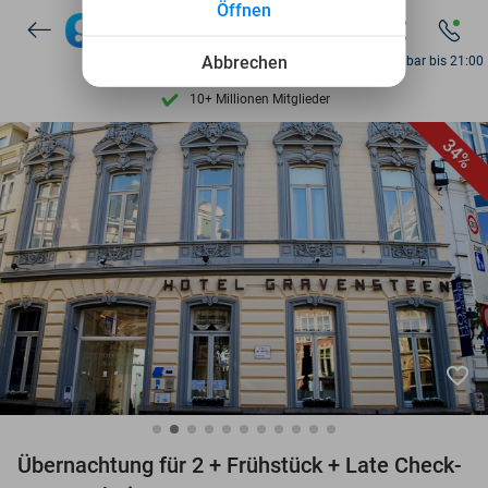
Öffnen
7 Tage die Woche verfügbar
10+ Millionen Mitglieder
Abbrechen
Erreichbar bis 21:00
9,4
basierend auf
206.265 Bewertungen
Entdecke 15.000+ Deals
34%
7 Tage die Woche verfügbar
10+ Millionen Mitglieder
favorite_border
Übernachtung für 2 + Frühstück + Late Check-