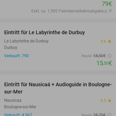
79€
Exkl. ca. 1,50€ Fremdenverkehrsabgabe p. P.
favorite_border
Eintritt für Le Labyrinthe de Durbuy
16%
Le Labyrinthe de Durbuy
9.6
star
Durbuy
Verkauft: 790
18
,50
€
Regulär
15
€
,50
favorite_border
Eintritt für Nausicaá + Audioguide in Boulogne-
27%
sur-Mer
Nausicaá
9.5
star
Boulogne-sur-Mer
Verkauft: 4.967
28
,70
€
Regulär