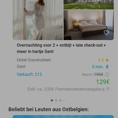
favorite_border
Overnachting voor 2 + ontbijt + late check-out +
meer in hartje Gent
Hotel Gravensteen
9.4
star
Gent
0 min.
directions_walk
Verkauft: 213
196€
Regulär
129€
Exkl. ca. 3,50€ Fremdenverkehrsabgabe p. P.
Beliebt bei Leuten aus Ostbelgien: