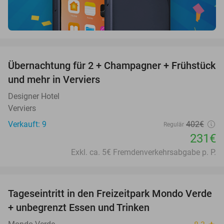
favorite_border
Übernachtung für 2 + Champagner + Frühstück
43%
und mehr in Verviers
Designer Hotel
Verviers
Verkauft: 9
402€
Regulär
231€
Exkl. ca. 5€ Fremdenverkehrsabgabe p. P.
favorite_border
Tageseintritt in den Freizeitpark Mondo Verde
25%
+ unbegrenzt Essen und Trinken