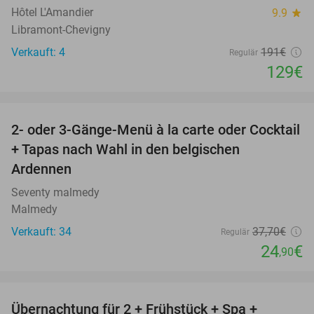
Hôtel L'Amandier
9.9
star
Libramont-Chevigny
Verkauft: 4
191€
Regulär
129€
favorite_border
2- oder 3-Gänge-Menü à la carte oder Cocktail
34%
+ Tapas nach Wahl in den belgischen
Ardennen
Seventy malmedy
Malmedy
Verkauft: 34
37
,70
€
Regulär
24
€
,90
favorite_border
Übernachtung für 2 + Frühstück + Spa +