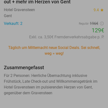
out + mehr im Herzen von Gent
Hotel Gravensteen
9.4
star
Gent
Verkauft: 2
196€
Regulär
129€
Exkl. ca. 3,50€ Fremdenverkehrsabgabe p. P.
Täglich um Mitternacht neue Social Deals. Sei schnell,
weg = weg!
Zusammengefasst
Für 2 Personen: Herrliche Übernachtung inklusive
Frühstück, Late Check-out und Willkommensgetränk im
Hotel Gravensteen im pulsierenden Herzen von Gent,
gegenüber dem Gravensteen