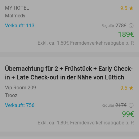
MY HOTEL
9.5
star
Malmedy
Verkauft: 113
278€
Regulär
189€
Exkl. ca. 1,50€ Fremdenverkehrsabgabe p. P.
favorite_border
Übernachtung für 2 + Frühstück + Early Check-
54%
in + Late Check-out in der Nähe von Lüttich
Vip Room 209
9.5
star
Trooz
Verkauft: 756
217€
Regulär
99€
Exkl. ca. 1,80€ Fremdenverkehrsabgabe p. P.
favorite_border