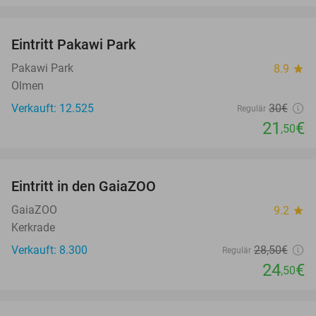
favorite_border
Eintritt Pakawi Park
28%
Pakawi Park
8.9
star
Olmen
Verkauft: 12.525
30€
Regulär
21
€
,50
favorite_border
Eintritt in den GaiaZOO
14%
GaiaZOO
9.2
star
Kerkrade
Verkauft: 8.300
28
,50
€
Regulär
24
€
,50
favorite_border