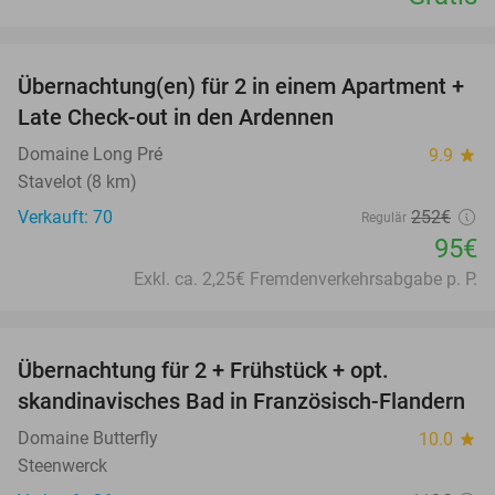
favorite_border
Übernachtung(en) für 2 in einem Apartment +
62%
Late Check-out in den Ardennen
Domaine Long Pré
9.9
star
Stavelot (8 km)
Verkauft: 70
252€
Regulär
95€
Exkl. ca. 2,25€ Fremdenverkehrsabgabe p. P.
favorite_border
Übernachtung für 2 + Frühstück + opt.
30%
skandinavisches Bad in Französisch-Flandern
Domaine Butterfly
10.0
star
Steenwerck