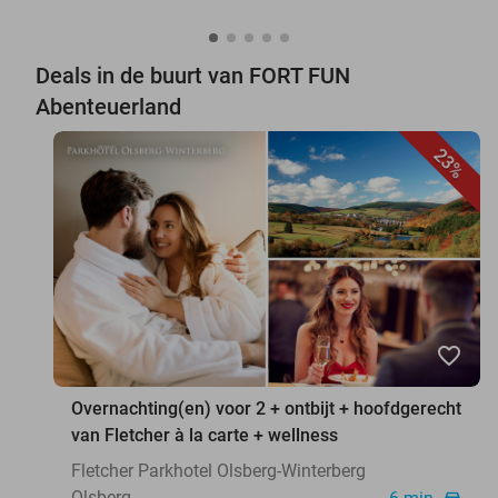
Deals in de buurt van FORT FUN
Abenteuerland
23%
favorite_border
Overnachting(en) voor 2 + ontbijt + hoofdgerecht
van Fletcher à la carte + wellness
Fletcher Parkhotel Olsberg-Winterberg
Olsberg