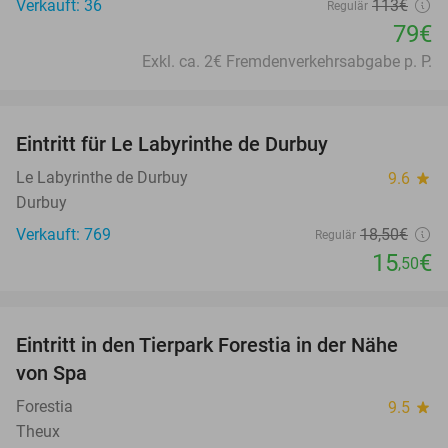
Verkauft: 36
113€
Regulär
79€
Exkl. ca. 2€ Fremdenverkehrsabgabe p. P.
favorite_border
Eintritt für Le Labyrinthe de Durbuy
16%
Le Labyrinthe de Durbuy
9.6
star
Durbuy
Verkauft: 769
18
,50
€
Regulär
15
€
,50
favorite_border
Eintritt in den Tierpark Forestia in der Nähe
15%
von Spa
Forestia
9.5
star
Theux