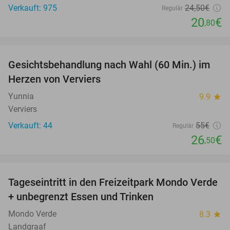
Verkauft: 975
24
,50
€
Regulär
20
€
,80
favorite_border
Gesichtsbehandlung nach Wahl (60 Min.) im
52%
Herzen von Verviers
Yunnia
9.9
star
Verviers
Verkauft: 44
55€
Regulär
26
€
,50
favorite_border
Tageseintritt in den Freizeitpark Mondo Verde
25%
+ unbegrenzt Essen und Trinken
Mondo Verde
8.3
star
Landgraaf