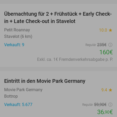
favorite_border
Übernachtung für 2 + Frühstück + Early Check-
32%
in + Late Check-out in Stavelot
Petit Roannay
10.0
star
Stavelot (6 km)
Verkauft: 9
235€
Regulär
160€
Exkl. ca. 1€ Fremdenverkehrsabgabe p. P.
favorite_border
Eintritt in den Movie Park Germany
38%
Movie Park Germany
9.4
star
Bottrop
Verkauft: 5.677
59
,90
€
Regulär
36
€
,90