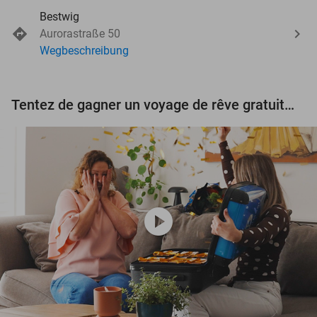
Bestwig
Aurorastraße 50
Wegbeschreibung
Tentez de gagner un voyage de rêve gratuit d'une valeur de 3.000 € !
play_circle