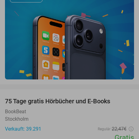
favorite_border
100%
75 Tage gratis Hörbücher und E-Books
BookBeat
Stockholm
Verkauft: 39.291
22
,47
€
Regulär
Gratis