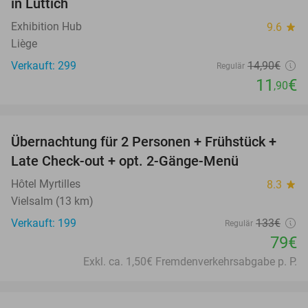
in Lüttich
Exhibition Hub
9.6
star
Liège
Verkauft: 299
14
,90
€
Regulär
11
€
,90
favorite_border
Übernachtung für 2 Personen + Frühstück +
41%
Late Check-out + opt. 2-Gänge-Menü
Hôtel Myrtilles
8.3
star
Vielsalm (13 km)
Verkauft: 199
133€
Regulär
79€
Exkl. ca. 1,50€ Fremdenverkehrsabgabe p. P.
favorite_border