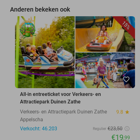
Anderen bekeken ook
15%
favorite_border
All-in entreeticket voor Verkeers- en
Attractiepark Duinen Zathe
Verkeers- en Attractiepark Duinen Zathe
9.8
star
Appelscha
Verkocht: 46.203
€23
,50
Regulier
€19
,99