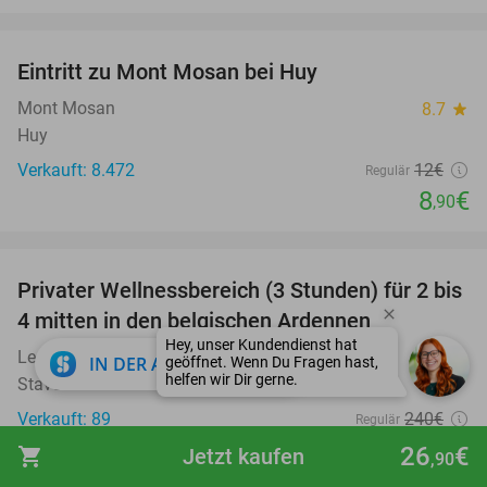
favorite_border
Eintritt zu Mont Mosan bei Huy
26%
Mont Mosan
8.7
star
Huy
Verkauft: 8.472
12€
Regulär
8
€
,90
favorite_border
Privater Wellnessbereich (3 Stunden) für 2 bis
48%
4 mitten in den belgischen Ardennen
Le Roannay
10.0
star
close
IN DER APP ÖFFNEN
Stavelot
Verkauft: 89
240€
Regulär
124€
26
€
shopping_cart
Jetzt kaufen
,90
favorite_border