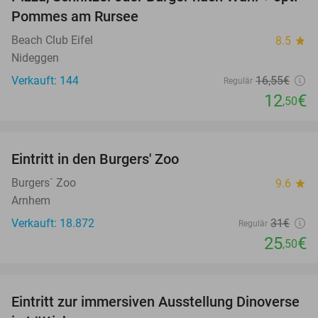
24%
Pommes am Rursee
Beach Club Eifel
8.5
star
Nideggen
Verkauft: 144
16
,55
€
Regulär
12
€
,50
favorite_border
Eintritt in den Burgers' Zoo
18%
Burgers´ Zoo
9.6
star
Arnhem
Verkauft: 18.872
31€
Regulär
25
€
,50
favorite_border
Eintritt zur immersiven Ausstellung Dinoverse
20%