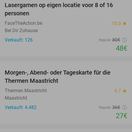
Lasergamen op eigen locatie voor 8 of 16
40%
personen
FaceTheAction.be
10.0
star
Bei Dir Zuhause
Verkauft: 126
80€
Regulär
48€
favorite_border
Morgen-, Abend- oder Tageskarte für die
25%
Thermen Maastricht
Thermen Maastricht
9.7
star
Maastricht
Verkauft: 4.482
36€
Regulär
27€
favorite_border