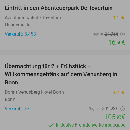
Eintritt in den Abenteuerpark De Tovertuin
34%
Avonturenpark de Tovertuin
9.1
star
Hoogerheide
Verkauft: 8.453
24
,95
€
Regulär
16
€
,50
favorite_border
Übernachtung für 2 + Frühstück +
48%
Willkommensgetränk auf dem Venusberg in
Bonn
Dorint Venusberg Hotel Bonn
9.2
star
Bonn
Verkauft: 47
202
,23
€
Regulär
105
€
,93
Inklusive Fremdenverkehrsabgabe