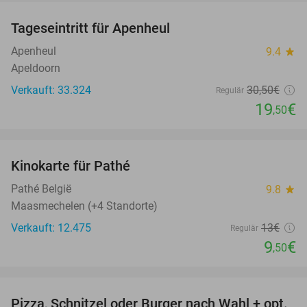
Tageseintritt für Apenheul
36%
Apenheul
9.4
star
Apeldoorn
Verkauft: 33.324
30
,50
€
Regulär
19
€
,50
favorite_border
Kinokarte für Pathé
27%
Pathé België
9.8
star
Maasmechelen (+4 Standorte)
Verkauft: 12.475
13€
Regulär
9
€
,50
favorite_border
Pizza, Schnitzel oder Burger nach Wahl + opt.