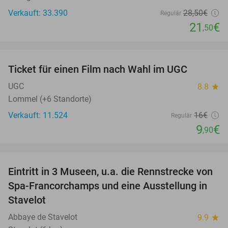
Verkauft: 33.390
28
,50
€
Regulär
21
€
,50
favorite_border
Ticket für einen Film nach Wahl im UGC
38%
UGC
8.8
star
Lommel (+6 Standorte)
Verkauft: 11.524
16€
Regulär
9
€
,90
favorite_border
Eintritt in 3 Museen, u.a. die Rennstrecke von
14%
Spa-Francorchamps und eine Ausstellung in
Stavelot
Abbaye de Stavelot
9.9
star