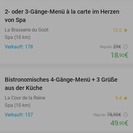
2- oder 3-Gänge-Menü à la carte im Herzen
35%
von Spa
La Brasserie du Goût
10.0
star
Spa (10 km)
Verkauft: 178
29€
Regulär
18
€
,90
favorite_border
Bistronomisches 4-Gänge-Menü + 3 Grüße
37%
aus der Küche
La Cour de la Reine
9.4
star
Spa (10 km)
Verkauft: 157
78
,90
€
Regulär
49
€
,90
favorite_border