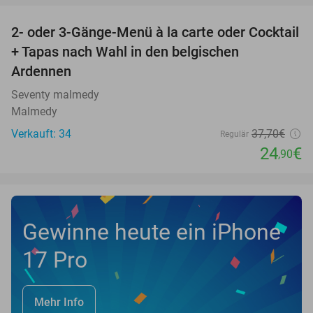
2- oder 3-Gänge-Menü à la carte oder Cocktail
34%
+ Tapas nach Wahl in den belgischen
Ardennen
Seventy malmedy
Malmedy
Verkauft: 34
37
,70
€
Regulär
24
€
,90
Gewinne heute ein iPhone
17 Pro
Mehr Info