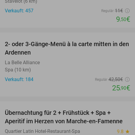
Stavelot (6 km)
Verkauft: 457
11€
Regulär
9
€
,50
favorite_border
2- oder 3-Gänge-Menü à la carte mitten in den
39%
Ardennen
La Belle Alliance
Spa (10 km)
Verkauft: 184
42
,50
€
Regulär
25
€
,90
favorite_border
Übernachtung für 2 + Frühstück + Spa +
35%
Aperitif im Herzen von Marche-en-Famenne
Quartier Latin Hotel-Restaurant-Spa
9.8
star