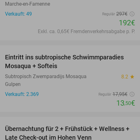
Marche-en-Famenne
Verkauft: 49
297€
Regulär
192€
Exkl. ca. 0,65€ Fremdenverkehrsabgabe p. P.
favorite_border
Eintritt ins subtropische Schwimmparadies
25%
Mosaqua + Softeis
Subtropisch Zwemparadijs Mosaqua
8.2
star
Gulpen
Verkauft: 2.369
17
,95
€
Regulär
13
€
,50
favorite_border
Übernachtung für 2 + Frühstück + Wellness +
32%
Late Check-out im Hohen Venn