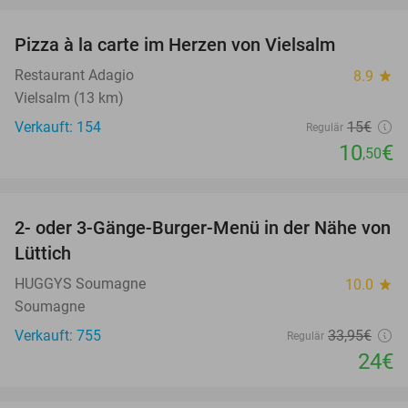
Pizza à la carte im Herzen von Vielsalm
30%
Restaurant Adagio
8.9
star
Vielsalm (13 km)
Verkauft: 154
15€
Regulär
10
€
,50
favorite_border
2- oder 3-Gänge-Burger-Menü in der Nähe von
29%
Lüttich
HUGGYS Soumagne
10.0
star
Soumagne
Verkauft: 755
33
,95
€
Regulär
24€
favorite_border