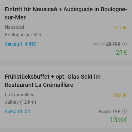
Eintritt für Nausicaá + Audioguide in Boulogne-
27%
sur-Mer
Nausicaá
9.5
star
Boulogne-sur-Mer
Verkauft: 4.869
28
,70
€
Regulär
21€
favorite_border
Frühstücksbuffet + opt. Glas Sekt im
27%
Restaurant La Crémaillère
La Crémaillère
10.0
star
Jalhay (12 km)
Verkauft: 54
19€
Regulär
13
€
,90
favorite_border