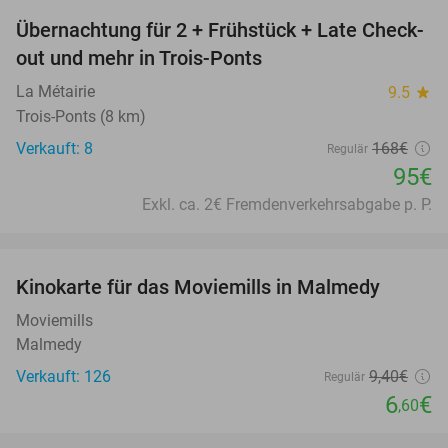
Übernachtung für 2 + Frühstück + Late Check-
43%
out und mehr in Trois-Ponts
La Métairie
9.5
star
Trois-Ponts (8 km)
Verkauft: 8
168€
Regulär
95€
Exkl. ca. 2€ Fremdenverkehrsabgabe p. P.
favorite_border
Kinokarte für das Moviemills in Malmedy
30%
Moviemills
Malmedy
Verkauft: 126
9
,40
€
Regulär
6
€
,60
favorite_border