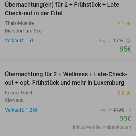
Übernachtung(en) für 2 + Frühstück + Late
37%
Check-out in der Eifel
Theis-Muehle
8.7
star
Biersdorf am See
Verkauft: 151
134€
Regulär
85€
favorite_border
Übernachtung für 2 + Wellness + Late-Check-
17%
out + opt. Frühstück und mehr in Luxemburg
Koener Hotel
8.8
star
Clervaux
Verkauft: 1.256
119€
Regulär
99€
Inklusive aller Nebenkosten