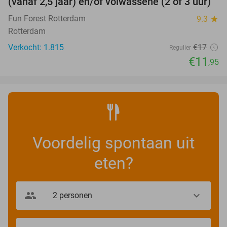
(vanaf 2,5 jaar) en/of volwassene (2 of 3 uur)
Fun Forest Rotterdam
9.3
star
Rotterdam
Verkocht: 1.815
€17
Regulier
€11
,95
Voordelig spontaan uit
eten?