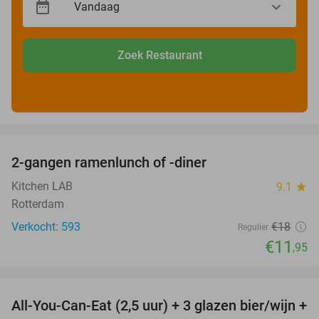
Zoek Restaurant
favorite_border
2-gangen ramenlunch of -diner
34%
Kitchen LAB
9.1
star
Rotterdam
Verkocht: 593
€18
Regulier
€11
,95
favorite_border
All-You-Can-Eat (2,5 uur) + 3 glazen bier/wijn +
21%