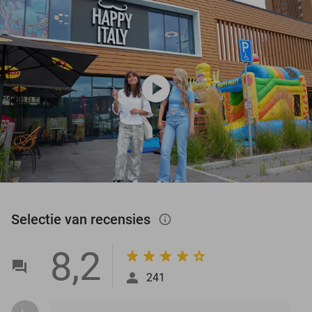
play_circle
Selectie van recensies
info_outlined
8,2
241