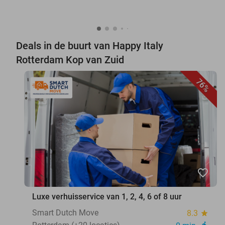
Deals in de buurt van Happy Italy
Rotterdam Kop van Zuid
76%
favorite_border
Luxe verhuisservice van 1, 2, 4, 6 of 8 uur
Smart Dutch Move
8.3
star