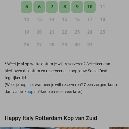
5
6
7
8
9
10
11
12
13
14
15
16
17
18
19
20
21
22
23
24
25
26
27
28
29
30
31
*
Weet je al op welke datum je wilt reserveren? Selecteer dan
hierboven de datum en reserveer en koop jouw Social Deal
tegelijkertijd.
(Weet je nog niet wanneer je wilt reserveren? Geen zorgen: koop
dan via de ‘
koop nu
’-knop én reserveer later)
Happy Italy Rotterdam Kop van Zuid