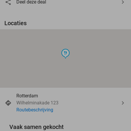
Deel deze deal
Locaties
food
Rotterdam
Wilhelminakade 123
Routebeschrijving
Vaak samen gekocht