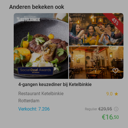
Anderen bekeken ook
45%
favorite_border
4-gangen keuzediner bij Ketelbinkie
Restaurant Ketelbinkie
9.0
star
Rotterdam
Verkocht: 7.206
€29
,95
Regulier
€16
,50