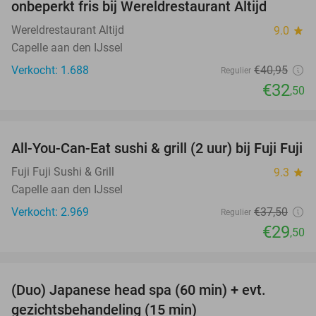
onbeperkt fris bij Wereldrestaurant Altijd
Wereldrestaurant Altijd
9.0
star
Capelle aan den IJssel
Verkocht: 1.688
€40
,95
Regulier
€32
,50
favorite_border
All-You-Can-Eat sushi & grill (2 uur) bij Fuji Fuji
21%
Fuji Fuji Sushi & Grill
9.3
star
Capelle aan den IJssel
Verkocht: 2.969
€37
,50
Regulier
€29
,50
favorite_border
(Duo) Japanese head spa (60 min) + evt.
38%
gezichtsbehandeling (15 min)