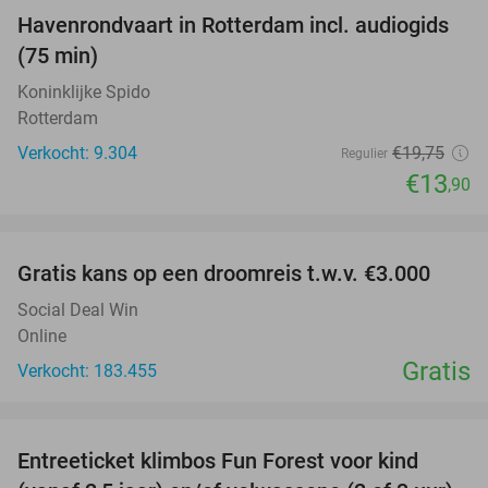
Havenrondvaart in Rotterdam incl. audiogids
30%
(75 min)
Koninklijke Spido
Rotterdam
Verkocht: 9.304
€19
,75
Regulier
€13
,90
favorite_border
Gratis kans op een droomreis t.w.v. €3.000
Social Deal Win
Online
Gratis
Verkocht: 183.455
favorite_border
Entreeticket klimbos Fun Forest voor kind
30%