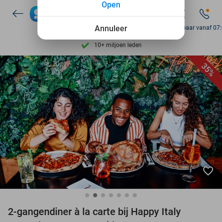
Open
Ontdek 15.000+ deals
7 dagen per week beschikbaar
Annuleer
Bereikbaar vanaf 07
10+ miljoen leden
9,4
op basis van
205.975 reviews
35%
Ontdek 15.000+ deals
7 dagen per week beschikbaar
10+ miljoen leden
favorite_border
2-gangendiner à la carte bij Happy Italy