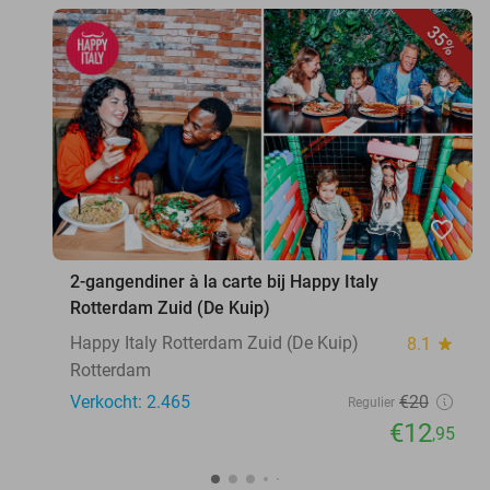
35%
favorite_border
2-gangendiner à la carte bij Happy Italy
Rotterdam Zuid (De Kuip)
Happy Italy Rotterdam Zuid (De Kuip)
8.1
star
Rotterdam
Verkocht: 2.465
€20
Regulier
€12
,95