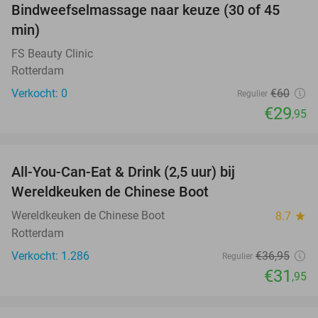
Bindweefselmassage naar keuze (30 of 45
50%
NEW
min)
TODAY
FS Beauty Clinic
Rotterdam
Verkocht: 0
€60
Regulier
€29
,95
favorite_border
All-You-Can-Eat & Drink (2,5 uur) bij
14%
Wereldkeuken de Chinese Boot
Wereldkeuken de Chinese Boot
8.7
star
Rotterdam
Verkocht: 1.286
€36
,95
Regulier
€31
,95
favorite_border