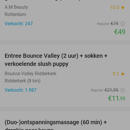
A.M Beauty
10.0
star
Rotterdam
Verkocht: 247
€79
Regulier
€49
favorite_border
Entree Bounce Valley (2 uur) + sokken +
46%
verkoelende slush puppy
Bounce Valley Ridderkerk
9.2
star
Ridderkerk (8 km)
Verkocht: 1.987
€21
,95
Regulier
€11
,95
favorite_border
(Duo-)ontspanningsmassage (60 min) +
61%