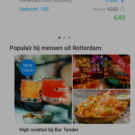
Rotterdam (+20 locaties)
0 min.
directions_walk
Verkocht: 100
€200
Regulier
€49
Populair bij mensen uit Rotterdam:
53%
NEW
TODAY
favorite_border
High cocktail bij Bar Tender