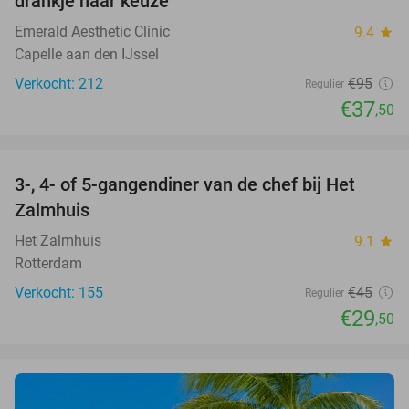
drankje naar keuze
Emerald Aesthetic Clinic
9.4
star
Capelle aan den IJssel
Verkocht: 212
€95
Regulier
€37
,50
favorite_border
3-, 4- of 5-gangendiner van de chef bij Het
34%
Zalmhuis
Het Zalmhuis
9.1
star
Rotterdam
Verkocht: 155
€45
Regulier
€29
,50