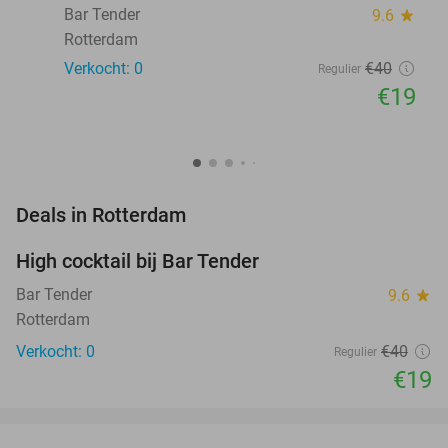
Bar Tender
9.6
star
Rotterdam
Verkocht: 0
€40
Regulier
€19
favorite_border
Deals in Rotterdam
High cocktail bij Bar Tender
53%
NEW
TODAY
Bar Tender
9.6
star
Rotterdam
Verkocht: 0
€40
Regulier
€19
favorite_border