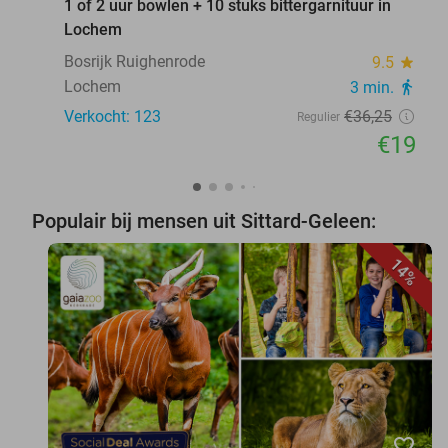
1 of 2 uur bowlen + 10 stuks bittergarnituur in
Lochem
Bosrijk Ruighenrode
9.5
star
Lochem
3 min.
directions_walk
Verkocht: 123
€36
,25
Regulier
€19
Populair bij mensen uit Sittard-Geleen:
14%
favorite_border