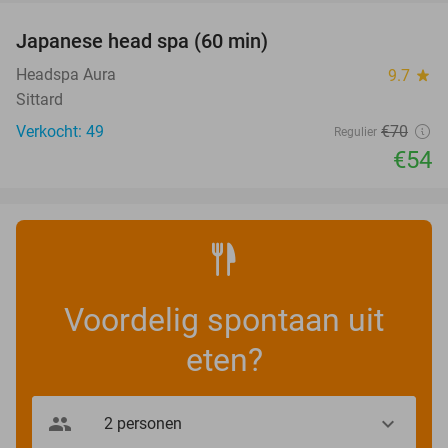
Japanese head spa (60 min)
23%
Headspa Aura
9.7
star
Sittard
Verkocht: 49
€70
Regulier
€54
Voordelig spontaan uit
eten?