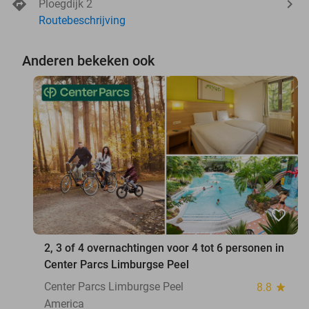
Ploegdijk 2
Routebeschrijving
Anderen bekeken ook
favorite_border
2, 3 of 4 overnachtingen voor 4 tot 6 personen in
Center Parcs Limburgse Peel
Center Parcs Limburgse Peel
8.8
star
America