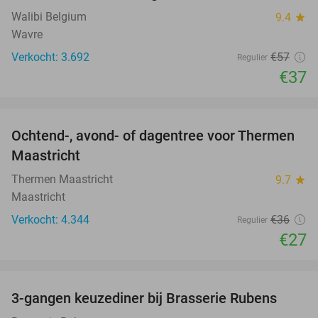
Walibi Belgium
9.4
star
Wavre
Verkocht: 3.692
€57
Regulier
€37
favorite_border
Ochtend-, avond- of dagentree voor Thermen
25%
Maastricht
Thermen Maastricht
9.7
star
Maastricht
Verkocht: 4.344
€36
Regulier
€27
favorite_border
3-gangen keuzediner bij Brasserie Rubens
42%