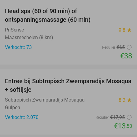
Head spa (60 of 90 min) of
42%
ontspanningsmassage (60 min)
PriSense
9.8
star
Maasmechelen (8 km)
Verkocht: 73
€65
Regulier
€38
favorite_border
Entree bij Subtropisch Zwemparadijs Mosaqua
25%
+ softijsje
Subtropisch Zwemparadijs Mosaqua
8.2
star
Gulpen
Verkocht: 2.070
€17
,95
Regulier
€13
,50
favorite_border