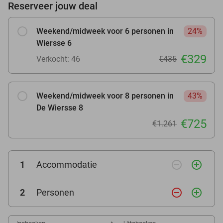
Reserveer jouw deal
Weekend/midweek voor 6 personen in
24%
Wiersse 6
€329
Verkocht: 46
€435
Weekend/midweek voor 8 personen in
43%
De Wiersse 8
€725
€1.261
remove_circle_outline
add_circle_outline
1
Accommodatie
remove_circle_outline
add_circle_outline
2
Personen