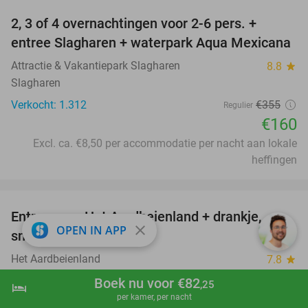
2, 3 of 4 overnachtingen voor 2-6 pers. +
55%
entree Slagharen + waterpark Aqua Mexicana
Attractie & Vakantiepark Slagharen
8.8
star
Slagharen
Verkocht: 1.312
€355
Regulier
€160
Excl. ca. €8,50 per accommodatie per nacht aan lokale
heffingen
favorite_border
Entree voor Het Aardbeienland + drankje,
47%
close
OPEN IN APP
snack of pannenkoek
Het Aardbeienland
7.8
star
Horst
Boek nu voor €82
,25
hotel
shopping_cart
Boek nu
navigate_next
Verkocht: 15.719
€13
,05
per kamer, per nacht
Regulier