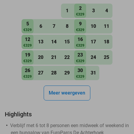
2
1
3
4
€329
5
9
6
7
8
10
11
€329
€329
12
16
13
14
15
17
18
€329
€329
19
23
20
21
22
24
25
€329
€329
26
30
27
28
29
31
€329
€329
Meer weergeven
Highlights
Verblijf met 6 tot 8 personen een midweek of weekend in
een bungalow van EuroParcs De Achterhoek