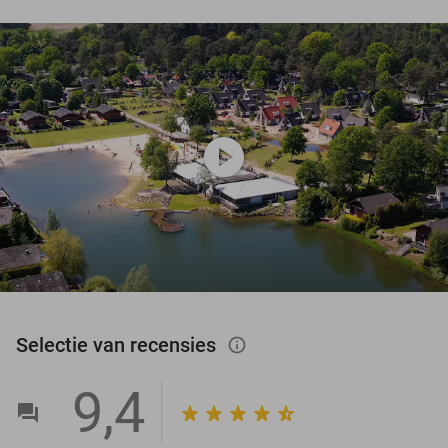
play_circle
Selectie van recensies
info_outlined
9,4