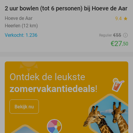
2 uur bowlen (tot 6 personen) bij Hoeve de Aar
50%
Hoeve de Aar
9.4
star
Heerlen (12 km)
Verkocht: 1.236
€55
Regulier
€27
,50
Ontdek de leukste
zomervakantiedeals
!
Bekijk nu