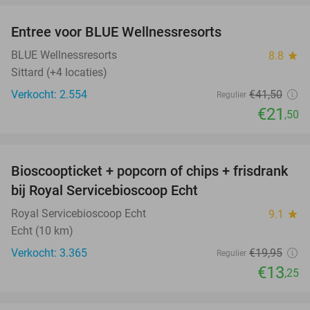
Entree voor BLUE Wellnessresorts
48%
BLUE Wellnessresorts
8.8
star
Sittard (+4 locaties)
Verkocht: 2.554
€41
,50
Regulier
€21
,50
favorite_border
Bioscoopticket + popcorn of chips + frisdrank
34%
bij Royal Servicebioscoop Echt
Royal Servicebioscoop Echt
9.1
star
Echt (10 km)
Verkocht: 3.365
€19
,95
Regulier
€13
,25
favorite_border