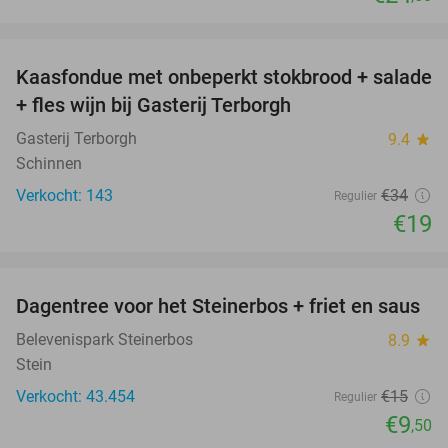
favorite_border
Kaasfondue met onbeperkt stokbrood + salade
44%
+ fles wijn bij Gasterij Terborgh
Gasterij Terborgh
9.4
star
Schinnen
Verkocht: 143
€34
Regulier
€19
favorite_border
Dagentree voor het Steinerbos + friet en saus
37%
Belevenispark Steinerbos
8.9
star
Stein
Verkocht: 43.454
€15
Regulier
€9
,50