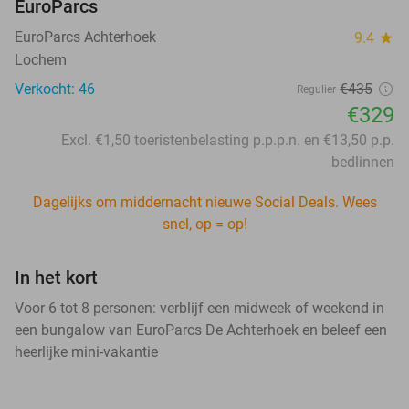
EuroParcs
EuroParcs Achterhoek
9.4
star
Lochem
Verkocht: 46
€435
Regulier
€329
Excl. €1,50 toeristenbelasting p.p.p.n. en €13,50 p.p.
bedlinnen
Dagelijks om middernacht nieuwe Social Deals. Wees
snel, op = op!
In het kort
Voor 6 tot 8 personen: verblijf een midweek of weekend in
een bungalow van EuroParcs De Achterhoek en beleef een
heerlijke mini-vakantie