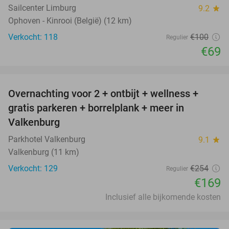
Sailcenter Limburg
9.2
star
Ophoven - Kinrooi (België) (12 km)
Verkocht: 118
€100
Regulier
€69
favorite_border
Overnachting voor 2 + ontbijt + wellness +
33%
gratis parkeren + borrelplank + meer in
Valkenburg
Parkhotel Valkenburg
9.1
star
Valkenburg (11 km)
Verkocht: 129
€254
Regulier
€169
Inclusief alle bijkomende kosten