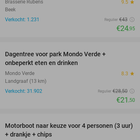
Brasserie Rubens
9.5
star
Beek
Verkocht: 1.231
€43
Regulier
€24
,95
favorite_border
Dagentree voor park Mondo Verde +
25%
onbeperkt eten en drinken
Mondo Verde
8.3
star
Landgraaf (13 km)
Verkocht: 31.902
€28
,50
Regulier
€21
,50
favorite_border
Motorboot naar keuze voor 4 personen (3 uur)
31%
+ drankje + chips