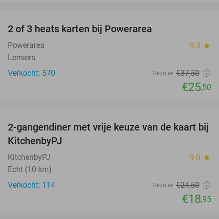
favorite_border
2 of 3 heats karten bij Powerarea
32%
Powerarea
9.3
star
Lemiers
Verkocht: 570
€37
,50
Regulier
€25
,50
favorite_border
2-gangendiner met vrije keuze van de kaart bij
23%
KitchenbyPJ
KitchenbyPJ
9.0
star
Echt (10 km)
Verkocht: 114
€24
,50
Regulier
€18
,95
favorite_border