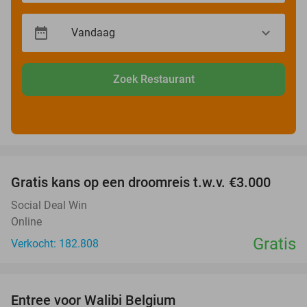
Zoek Restaurant
favorite_border
Gratis kans op een droomreis t.w.v. €3.000
Social Deal Win
Online
Gratis
Verkocht: 182.808
favorite_border
Entree voor Walibi Belgium
35%