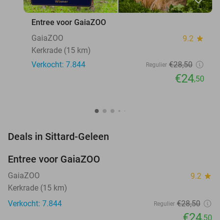
Entree voor GaiaZOO
GaiaZOO
9.2
star
Kerkrade (15 km)
Verkocht: 7.844
€28
,50
Regulier
€24
,50
favorite_border
Deals in Sittard-Geleen
Entree voor GaiaZOO
14%
GaiaZOO
9.2
star
Kerkrade (15 km)
Verkocht: 7.844
€28
,50
Regulier
€24
,50