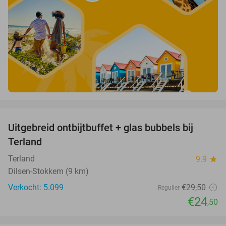
favorite_border
Uitgebreid ontbijtbuffet + glas bubbels bij
17%
Terland
Terland
9.9
star
Dilsen-Stokkem (9 km)
Verkocht: 5.099
€29
,50
Regulier
€24
,50
favorite_border