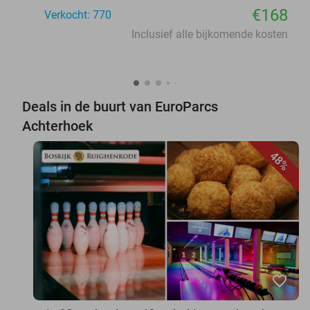
€168
Verkocht: 770
Inclusief alle bijkomende kosten
Deals in de buurt van EuroParcs
Achterhoek
48%
favorite_border