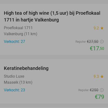
favorite_border
High tea of high wine (1,5 uur) bij Proeflokaal
36%
1711 in hartje Valkenburg
Proeflokaal 1711
9.2
star
Valkenburg (11 km)
Verkocht: 27
€27
,50
Regulier
€17
,50
favorite_border
Keratinebehandeling
68%
Studio Luxe
9.3
star
Maaseik (13 km)
Verkocht: 23
€250
Regulier
€79
favorite_border