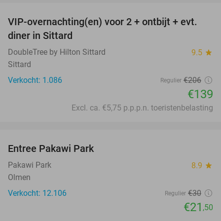
VIP-overnachting(en) voor 2 + ontbijt + evt.
33%
diner in Sittard
DoubleTree by Hilton Sittard
9.5
star
Sittard
Verkocht: 1.086
€206
Regulier
€139
Excl. ca. €5,75 p.p.p.n. toeristenbelasting
favorite_border
Entree Pakawi Park
28%
Pakawi Park
8.9
star
Olmen
Verkocht: 12.106
€30
Regulier
€21
,50