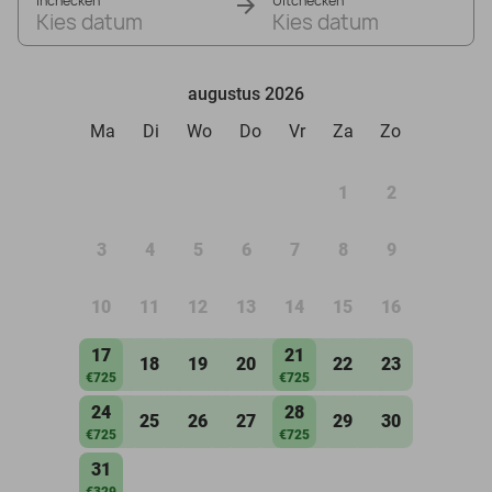
Inchecken
Uitchecken
Kies datum
Kies datum
augustus 2026
Ma
Di
Wo
Do
Vr
Za
Zo
1
2
3
4
5
6
7
8
9
10
11
12
13
14
15
16
17
21
18
19
20
22
23
€725
€725
24
28
25
26
27
29
30
€725
€725
31
€329