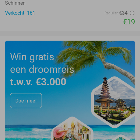
Schinnen
Verkocht: 161
€34
Regulier
€19
Win gratis
een droomreis
t.w.v. €3.000
Doe mee!