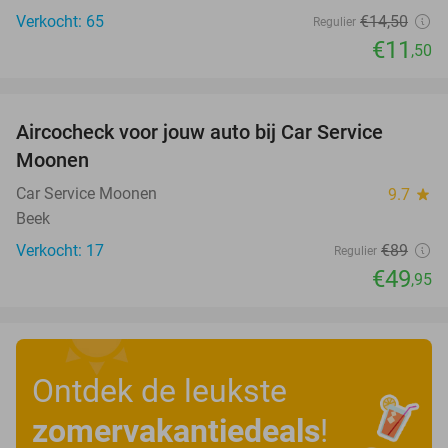
Verkocht: 65
€14
,50
Regulier
€11
,50
favorite_border
Aircocheck voor jouw auto bij Car Service
44%
Moonen
Car Service Moonen
9.7
star
Beek
Verkocht: 17
€89
Regulier
€49
,95
Ontdek de leukste
zomervakantiedeals
!