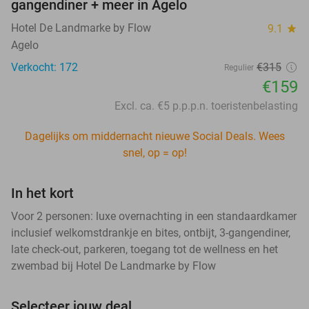
gangendiner + meer in Agelo
Hotel De Landmarke by Flow
9.1
star
Agelo
Verkocht: 172
€315
Regulier
€159
Excl. ca. €5 p.p.p.n. toeristenbelasting
Dagelijks om middernacht nieuwe Social Deals. Wees
snel, op = op!
In het kort
Voor 2 personen: luxe overnachting in een standaardkamer
inclusief welkomstdrankje en bites, ontbijt, 3-gangendiner,
late check-out, parkeren, toegang tot de wellness en het
zwembad bij Hotel De Landmarke by Flow
Selecteer jouw deal