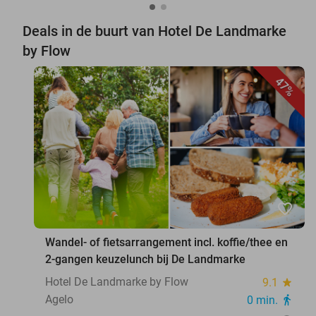
Deals in de buurt van Hotel De Landmarke
by Flow
47%
favorite_border
Wandel- of fietsarrangement incl. koffie/thee en
2-gangen keuzelunch bij De Landmarke
Hotel De Landmarke by Flow
9.1
star
Agelo
0 min.
directions_walk