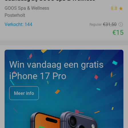
52%
NEW
TODAY
GOOS Spa & Wellness
8.8
star
Posterholt
Verkocht: 144
€31
,50
Regulier
€15
Win vandaag een gratis
iPhone 17 Pro
Meer info