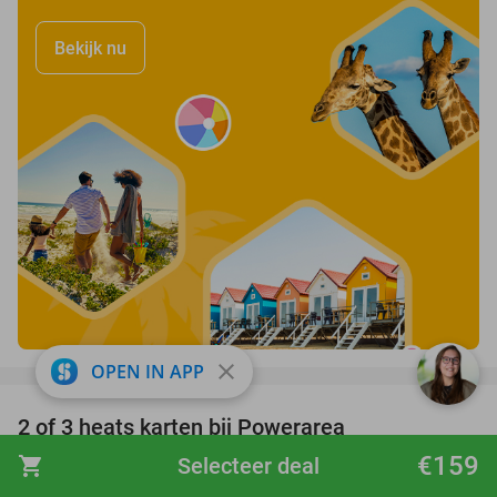
Bekijk nu
favorite_border
close
OPEN IN APP
2 of 3 heats karten bij Powerarea
32%
€159
shopping_cart
Selecteer deal
Powerarea
9.3
star
Lemiers