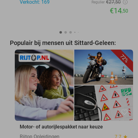
Verkocht: 169
€27
,50
Regulier
€14
,50
Populair bij mensen uit Sittard-Geleen:
72%
favorite_border
Motor- of autorijlespakket naar keuze
Rijtop Opleidingen
7.7
star