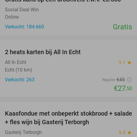
Social Deal Win
Online
Gratis
Verkocht: 184.660
favorite_border
2 heats karten bij All In Echt
39%
All In Echt
9.1
star
Echt (10 km)
Verkocht: 263
€45
Regulier
€27
,50
favorite_border
Kaasfondue met onbeperkt stokbrood + salade
44%
+ fles wijn bij Gasterij Terborgh
Gasterij Terborgh
9.4
star