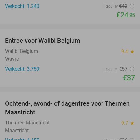
Verkocht: 1.240
€43
Regulier
€24
,95
favorite_border
Entree voor Walibi Belgium
35%
Walibi Belgium
9.4
star
Wavre
Verkocht: 3.759
€57
Regulier
€37
favorite_border
Ochtend-, avond- of dagentree voor Thermen
25%
Maastricht
Thermen Maastricht
9.7
star
Maastricht