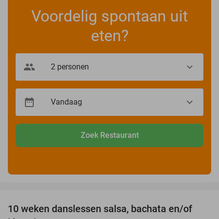
Voordelig spontaan uit
eten?
Zoek Restaurant
favorite_border
10 weken danslessen salsa, bachata en/of
56%