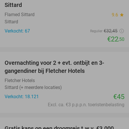
Sittard
Flamed Sittard
9.6
star
Sittard
Verkocht: 67
€32
,45
Regulier
€22
,50
favorite_border
Overnachting voor 2 + evt. ontbijt en 3-
gangendiner bij Fletcher Hotels
Fletcher Hotels
Sittard (+ meerdere locaties)
€45
Verkocht: 18.121
Excl. ca. €3 p.p.p.n. toeristenbelasting
favorite_border
Gratis kans op een droomreis t.w.v. €3.000