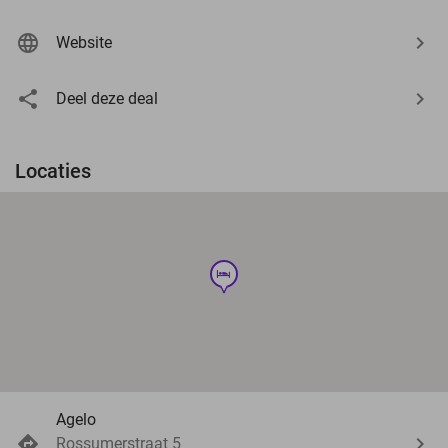
Website
Deel deze deal
Locaties
hotel
Agelo
Rossumerstraat 5