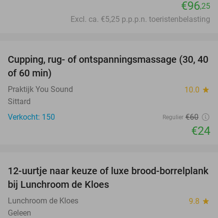
€96
,25
Excl. ca. €5,25 p.p.p.n. toeristenbelasting
favorite_border
Cupping, rug- of ontspanningsmassage (30, 40
60%
of 60 min)
Praktijk You Sound
10.0
star
Sittard
Verkocht: 150
€60
Regulier
€24
favorite_border
12-uurtje naar keuze of luxe brood-borrelplank
21%
bij Lunchroom de Kloes
Lunchroom de Kloes
9.8
star
Geleen