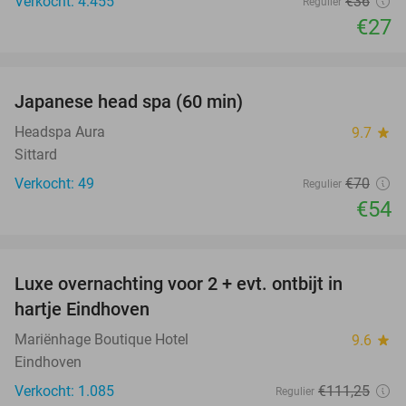
Verkocht: 4.455
€36
Regulier
€27
favorite_border
Japanese head spa (60 min)
23%
Headspa Aura
9.7
star
Sittard
Verkocht: 49
€70
Regulier
€54
favorite_border
Luxe overnachting voor 2 + evt. ontbijt in
14%
hartje Eindhoven
Mariënhage Boutique Hotel
9.6
star
Eindhoven
Verkocht: 1.085
€111
,25
Regulier