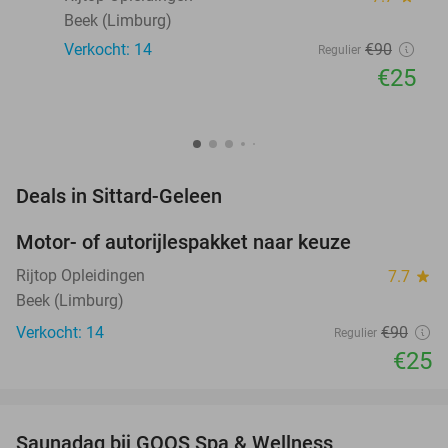
Beek (Limburg)
Verkocht: 14
€90
Regulier
€25
favorite_border
Deals in Sittard-Geleen
Motor- of autorijlespakket naar keuze
72%
Rijtop Opleidingen
7.7
star
Beek (Limburg)
Verkocht: 14
€90
Regulier
€25
favorite_border
Saunadag bij GOOS Spa & Wellness