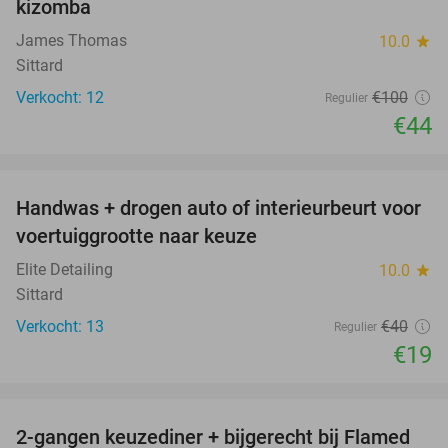
kizomba
James Thomas
10.0
star
Sittard
Verkocht: 12
€100
Regulier
€44
favorite_border
Handwas + drogen auto of interieurbeurt voor
53%
voertuiggrootte naar keuze
Elite Detailing
10.0
star
Sittard
Verkocht: 13
€40
Regulier
€19
favorite_border
2-gangen keuzediner + bijgerecht bij Flamed
31%