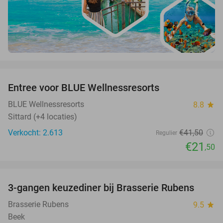
favorite_border
Entree voor BLUE Wellnessresorts
48%
BLUE Wellnessresorts
8.8
star
Sittard (+4 locaties)
Verkocht: 2.613
€41
,50
Regulier
€21
,50
favorite_border
3-gangen keuzediner bij Brasserie Rubens
42%
Brasserie Rubens
9.5
star
Beek