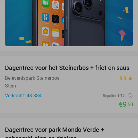
favorite_border
Dagentree voor het Steinerbos + friet en saus
37%
Belevenispark Steinerbos
8.9
star
Stein
Verkocht: 43.834
€15
Regulier
€9
,50
favorite_border
Dagentree voor park Mondo Verde +
25%