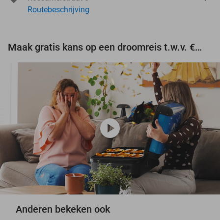
Routebeschrijving
Maak gratis kans op een droomreis t.w.v. €3.000!
play_circle
Anderen bekeken ook