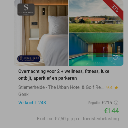
33%
favorite_border
Overnachting voor 2 + wellness, fitness, luxe
ontbijt, aperitief en parkeren
Stiemerheide - The Urban Hotel & Golf Retreat 4 * Superior
9.4
star
Genk
Verkocht: 243
€215
Regulier
€144
Excl. ca. €7,50 p.p.p.n. toeristenbelasting