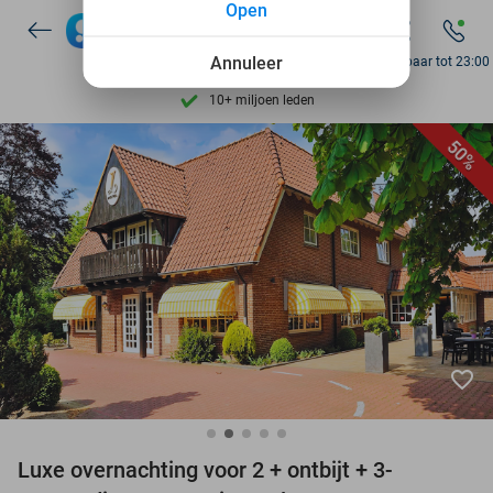
Open
7 dagen per week beschikbaar
10+ miljoen leden
Annuleer
Bereikbaar tot 23:00
9,4
op basis van
206.057 reviews
Ontdek 15.000+ deals
50%
7 dagen per week beschikbaar
10+ miljoen leden
favorite_border
Luxe overnachting voor 2 + ontbijt + 3-