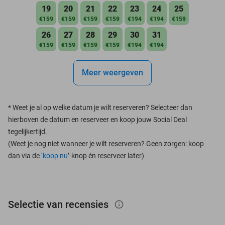
19
20
21
22
23
24
25
€159
€159
€159
€159
€194
€194
€159
26
27
28
29
30
31
€159
€159
€159
€159
€194
€194
Meer weergeven
*
Weet je al op welke datum je wilt reserveren? Selecteer dan
hierboven de datum en reserveer en koop jouw Social Deal
tegelijkertijd.
(Weet je nog niet wanneer je wilt reserveren? Geen zorgen: koop
dan via de ‘
koop nu
’-knop én reserveer later)
Selectie van recensies
info_outlined