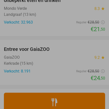
onbeperkt eten en drinken
Mondo Verde
8.3
star
Landgraaf (13 km)
Verkocht: 32.963
€28
,50
Regulier
€21
,50
favorite_border
Entree voor GaiaZOO
14%
GaiaZOO
9.2
star
Kerkrade (15 km)
Verkocht: 8.191
€28
,50
Regulier
€24
,50