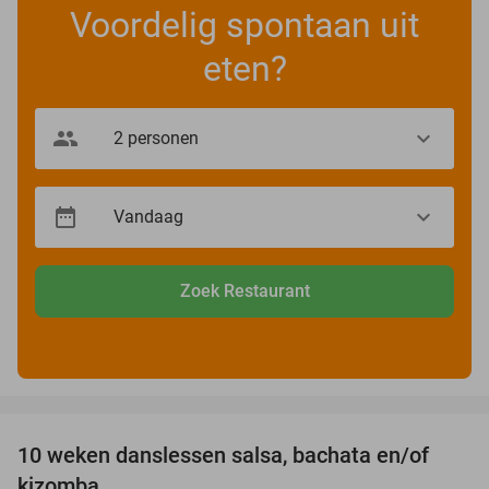
Voordelig spontaan uit
eten?
Zoek Restaurant
favorite_border
10 weken danslessen salsa, bachata en/of
56%
kizomba