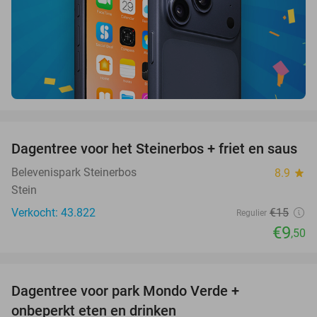
favorite_border
Dagentree voor het Steinerbos + friet en saus
37%
Belevenispark Steinerbos
8.9
star
Stein
Verkocht: 43.822
€15
Regulier
€9
,50
favorite_border
Dagentree voor park Mondo Verde +
25%
onbeperkt eten en drinken