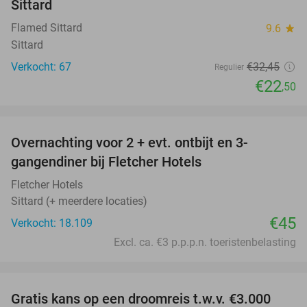
Sittard
Flamed Sittard
9.6
star
Sittard
Verkocht: 67
€32
,45
Regulier
€22
,50
favorite_border
Overnachting voor 2 + evt. ontbijt en 3-
gangendiner bij Fletcher Hotels
Fletcher Hotels
Sittard (+ meerdere locaties)
€45
Verkocht: 18.109
Excl. ca. €3 p.p.p.n. toeristenbelasting
favorite_border
Gratis kans op een droomreis t.w.v. €3.000