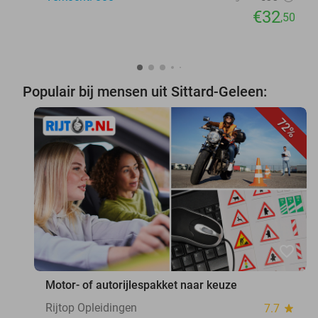
€32
,50
Populair bij mensen uit Sittard-Geleen:
72%
favorite_border
Motor- of autorijlespakket naar keuze
Rijtop Opleidingen
7.7
star