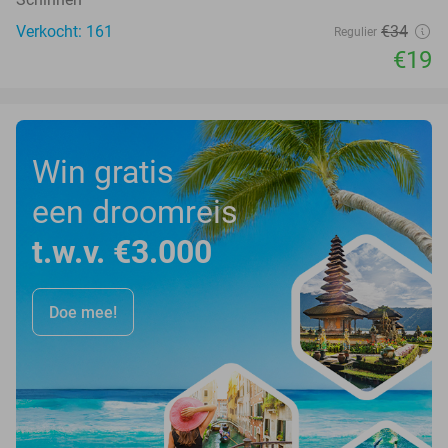
Verkocht: 161
€34
Regulier
€19
Win gratis
een droomreis
t.w.v. €3.000
Doe mee!