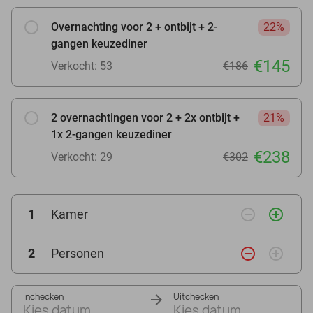
Overnachting voor 2 + ontbijt + 2-
22%
gangen keuzediner
€145
Verkocht: 53
€186
2 overnachtingen voor 2 + 2x ontbijt +
21%
1x 2-gangen keuzediner
€238
Verkocht: 29
€302
remove_circle_outline
add_circle_outline
1
Kamer
remove_circle_outline
add_circle_outline
2
Personen
Inchecken
Uitchecken
Kies datum
Kies datum