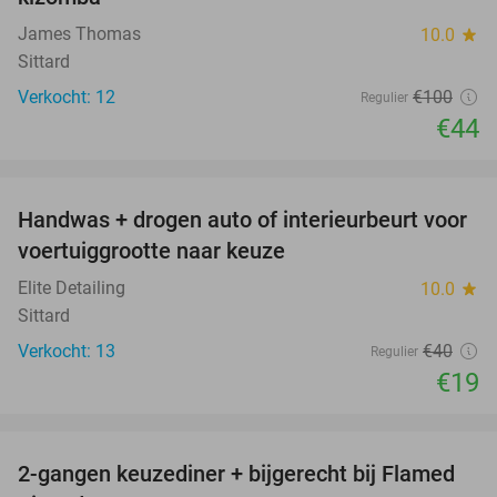
James Thomas
10.0
star
Sittard
Verkocht: 12
€100
Regulier
€44
favorite_border
Handwas + drogen auto of interieurbeurt voor
53%
voertuiggrootte naar keuze
Elite Detailing
10.0
star
Sittard
Verkocht: 13
€40
Regulier
€19
favorite_border
2-gangen keuzediner + bijgerecht bij Flamed
31%