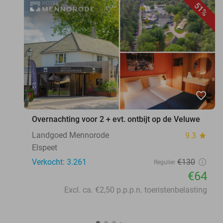
51%
favorite_border
Overnachting voor 2 + evt. ontbijt op de Veluwe
Landgoed Mennorode
9.3
star
Elspeet
Verkocht: 3.261
€130
Regulier
€64
Excl. ca. €2,50 p.p.p.n. toeristenbelasting