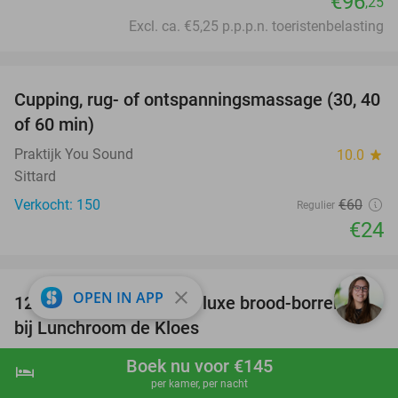
€96
,25
Excl. ca. €5,25 p.p.p.n. toeristenbelasting
favorite_border
Cupping, rug- of ontspanningsmassage (30, 40
60%
of 60 min)
Praktijk You Sound
10.0
star
Sittard
Verkocht: 150
€60
Regulier
€24
favorite_border
close
OPEN IN APP
12-uurtje naar keuze of luxe brood-borrelplank
21%
bij Lunchroom de Kloes
Lunchroom de Kloes
9.8
star
Boek nu voor €145
hotel
shopping_cart
Boek nu
navigate_next
Geleen
per kamer, per nacht