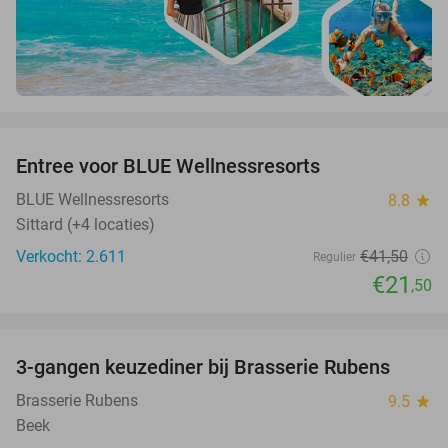
favorite_border
Entree voor BLUE Wellnessresorts
48%
BLUE Wellnessresorts
8.8
star
Sittard (+4 locaties)
Verkocht: 2.611
€41
,50
Regulier
€21
,50
favorite_border
3-gangen keuzediner bij Brasserie Rubens
42%
Brasserie Rubens
9.5
star
Beek