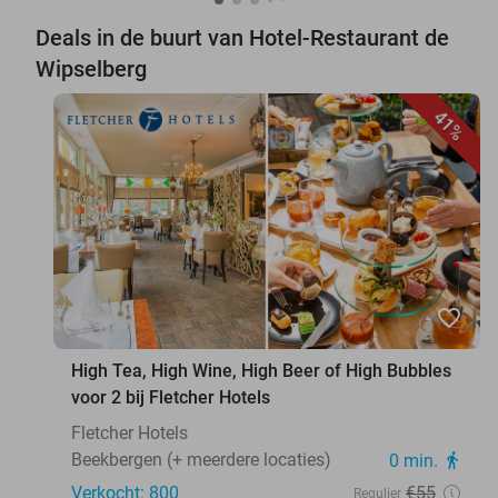
Deals in de buurt van Hotel-Restaurant de
Wipselberg
41%
favorite_border
High Tea, High Wine, High Beer of High Bubbles
voor 2 bij Fletcher Hotels
Fletcher Hotels
Beekbergen (+ meerdere locaties)
0 min.
directions_walk
Verkocht: 800
€55
Regulier