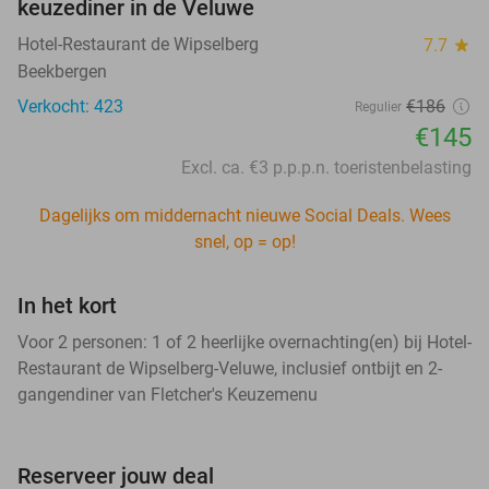
keuzediner in de Veluwe
Hotel-Restaurant de Wipselberg
7.7
star
Beekbergen
Verkocht: 423
€186
Regulier
€145
Excl. ca. €3 p.p.p.n. toeristenbelasting
Dagelijks om middernacht nieuwe Social Deals. Wees
snel, op = op!
In het kort
Voor 2 personen: 1 of 2 heerlijke overnachting(en) bij Hotel-
Restaurant de Wipselberg-Veluwe, inclusief ontbijt en 2-
gangendiner van Fletcher's Keuzemenu
Reserveer jouw deal