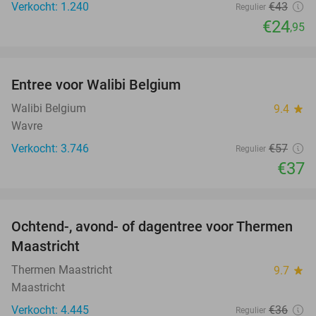
Verkocht: 1.240
€43
Regulier
€24
,95
favorite_border
Entree voor Walibi Belgium
35%
Walibi Belgium
9.4
star
Wavre
Verkocht: 3.746
€57
Regulier
€37
favorite_border
Ochtend-, avond- of dagentree voor Thermen
25%
Maastricht
Thermen Maastricht
9.7
star
Maastricht
Verkocht: 4.445
€36
Regulier