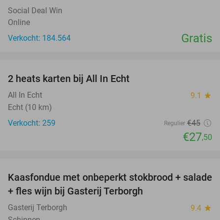
Social Deal Win
Online
Gratis
Verkocht: 184.564
favorite_border
2 heats karten bij All In Echt
39%
All In Echt
9.1
star
Echt (10 km)
Verkocht: 259
€45
Regulier
€27
,50
favorite_border
Kaasfondue met onbeperkt stokbrood + salade
44%
+ fles wijn bij Gasterij Terborgh
Gasterij Terborgh
9.4
star
Schinnen