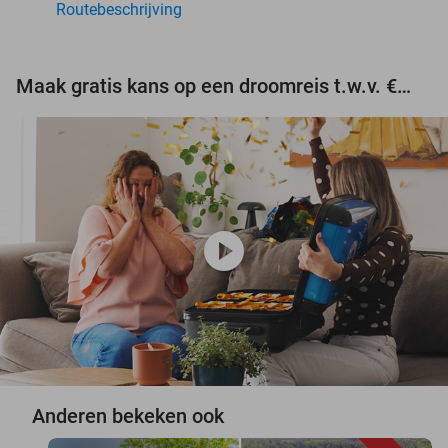
Routebeschrijving
Maak gratis kans op een droomreis t.w.v. €3.000!
play_circle
Anderen bekeken ook