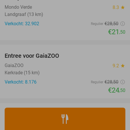
Mondo Verde
8.3
star
Landgraaf (13 km)
Verkocht: 32.902
€28
,50
Regulier
€21
,50
favorite_border
Entree voor GaiaZOO
14%
GaiaZOO
9.2
star
Kerkrade (15 km)
Verkocht: 8.176
€28
,50
Regulier
€24
,50