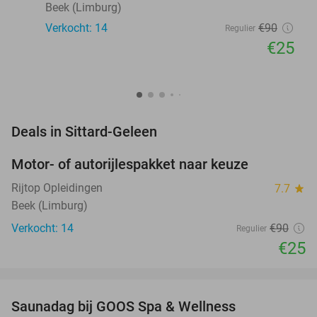
Beek (Limburg)
Verkocht: 14
€90
Regulier
€25
favorite_border
Deals in Sittard-Geleen
Motor- of autorijlespakket naar keuze
72%
Rijtop Opleidingen
7.7
star
Beek (Limburg)
Verkocht: 14
€90
Regulier
€25
favorite_border
Saunadag bij GOOS Spa & Wellness
52%
NEW