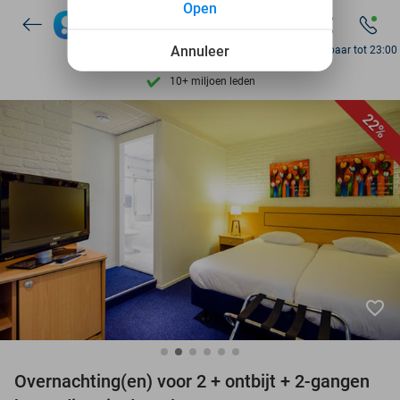
Open
7 dagen per week beschikbaar
10+ miljoen leden
Annuleer
Bereikbaar tot 23:00
9,4
op basis van
206.043 reviews
Ontdek 15.000+ deals
22%
7 dagen per week beschikbaar
10+ miljoen leden
favorite_border
Overnachting(en) voor 2 + ontbijt + 2-gangen