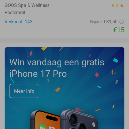
TODAY
GOOS Spa & Wellness
8.8
star
Posterholt
Verkocht: 143
€31
,50
Regulier
€15
Win vandaag een gratis
iPhone 17 Pro
Meer info