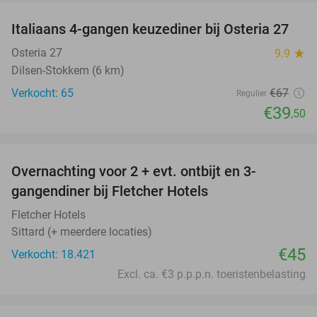
Italiaans 4-gangen keuzediner bij Osteria 27
41%
Osteria 27
9.9
star
Dilsen-Stokkem (6 km)
Verkocht: 65
€67
Regulier
€39
,50
favorite_border
Overnachting voor 2 + evt. ontbijt en 3-
gangendiner bij Fletcher Hotels
Fletcher Hotels
Sittard (+ meerdere locaties)
€45
Verkocht: 18.421
Excl. ca. €3 p.p.p.n. toeristenbelasting