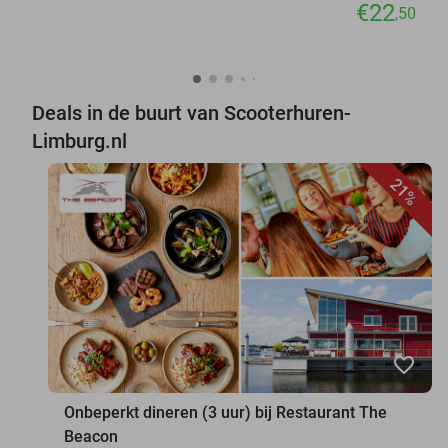
€22
,50
Deals in de buurt van Scooterhuren-
Limburg.nl
21%
favorite_border
Onbeperkt dineren (3 uur) bij Restaurant The
Beacon