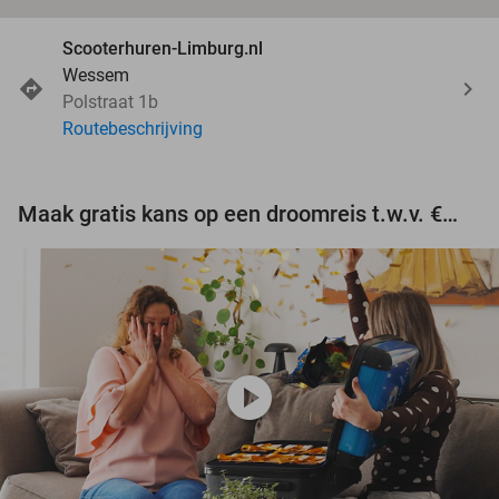
Scooterhuren-Limburg.nl
Wessem
Polstraat 1b
Routebeschrijving
Maak gratis kans op een droomreis t.w.v. €3.000!
play_circle