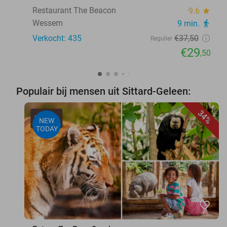
Restaurant The Beacon
9.6
star
Wessem
9 min.
directions_walk
Verkocht: 435
€37
,50
Regulier
€29
,50
Populair bij mensen uit Sittard-Geleen:
34%
NEW
TODAY
favorite_border