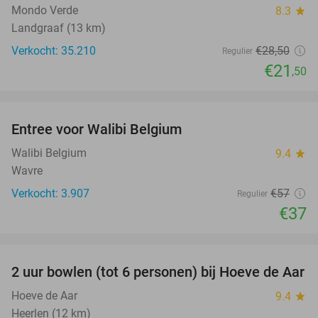
Mondo Verde
8.3
star
Landgraaf (13 km)
Verkocht: 35.210
€28
,50
Regulier
€21
,50
favorite_border
Entree voor Walibi Belgium
35%
Walibi Belgium
9.4
star
Wavre
Verkocht: 3.907
€57
Regulier
€37
favorite_border
2 uur bowlen (tot 6 personen) bij Hoeve de Aar
50%
Hoeve de Aar
9.4
star
Heerlen (12 km)