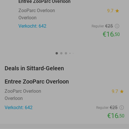
Entree ZooParc Overloon
ZooParc Overloon
9.7
star
Overloon
Verkocht: 642
€25
Regulier
€16
,50
favorite_border
Deals in Sittard-Geleen
Entree ZooParc Overloon
34%
NEW
TODAY
ZooParc Overloon
9.7
star
Overloon
Verkocht: 642
€25
Regulier
€16
,50
favorite_border