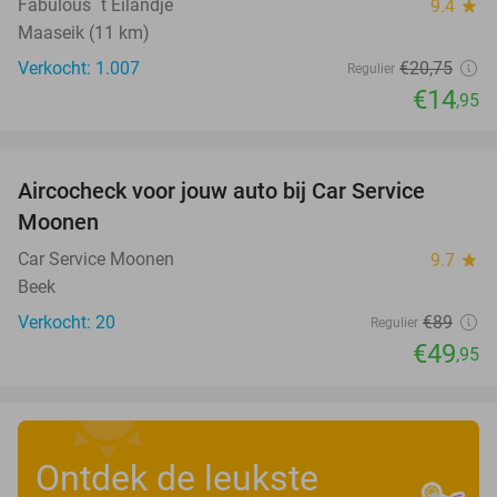
Fabulous ´t Eilandje
9.4
star
Maaseik (11 km)
Verkocht: 1.007
€20
,75
Regulier
€14
,95
favorite_border
Aircocheck voor jouw auto bij Car Service
44%
Moonen
Car Service Moonen
9.7
star
Beek
Verkocht: 20
€89
Regulier
€49
,95
Ontdek de leukste