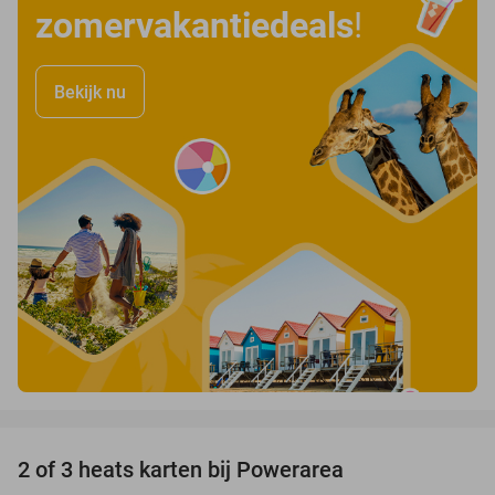
zomervakantiedeals
!
Bekijk nu
favorite_border
2 of 3 heats karten bij Powerarea
32%