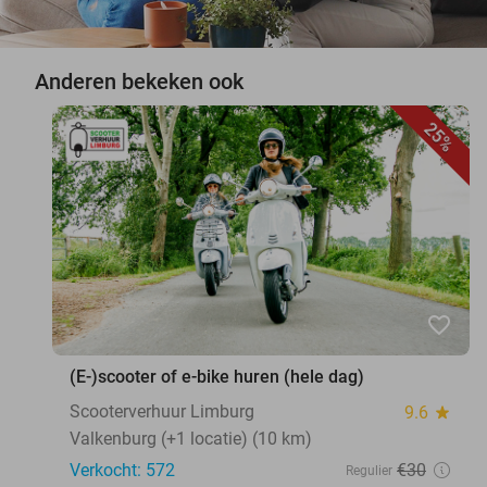
Anderen bekeken ook
25%
favorite_border
(E-)scooter of e-bike huren (hele dag)
Scooterverhuur Limburg
9.6
star
Valkenburg (+1 locatie) (10 km)
Verkocht: 572
€30
Regulier