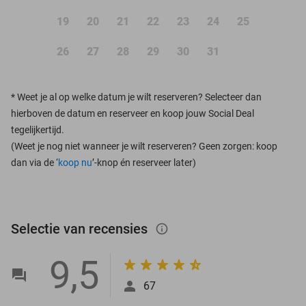
19
20
21
22
23
24
25
26
27
28
29
30
31
*
Weet je al op welke datum je wilt reserveren? Selecteer dan
hierboven de datum en reserveer en koop jouw Social Deal
tegelijkertijd.
(Weet je nog niet wanneer je wilt reserveren? Geen zorgen: koop
dan via de ‘
koop nu
’-knop én reserveer later)
Selectie van recensies
info_outlined
9,5
67