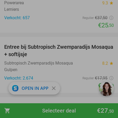
Powerarea
9.3
star
Lemiers
Verkocht: 657
€37
,50
Regulier
€25
,50
favorite_border
Entree bij Subtropisch Zwemparadijs Mosaqua
25%
+ softijsje
Subtropisch Zwemparadijs Mosaqua
8.2
star
Gulpen
Verkocht: 2.674
€17
,95
Regulier
€13
,50
close
OPEN IN APP
favorite_border
3-gangen keuzediner of brunch
50%
€27
shopping_cart
Selecteer deal
,50
Restaurant Crazy Joe's
9.8
star