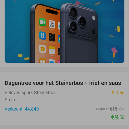
favorite_border
Dagentree voor het Steinerbos + friet en saus
37%
Belevenispark Steinerbos
8.9
star
Stein
Verkocht: 44.849
€15
Regulier
€9
,50
favorite_border