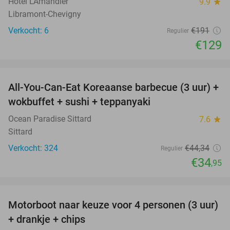
Hôtel L'Amandier
9.9
star
Libramont-Chevigny
Verkocht: 6
€191
Regulier
€129
favorite_border
All-You-Can-Eat Koreaanse barbecue (3 uur) +
21%
wokbuffet + sushi + teppanyaki
Ocean Paradise Sittard
7.6
star
Sittard
Verkocht: 324
€44
,34
Regulier
€34
,95
favorite_border
Motorboot naar keuze voor 4 personen (3 uur)
31%
+ drankje + chips