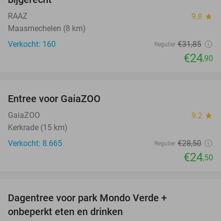
RAAZ
9.8
star
Maasmechelen (8 km)
Verkocht: 160
€31
,85
Regulier
€24
,90
favorite_border
Entree voor GaiaZOO
14%
GaiaZOO
9.2
star
Kerkrade (15 km)
Verkocht: 8.665
€28
,50
Regulier
€24
,50
favorite_border
Dagentree voor park Mondo Verde +
25%
onbeperkt eten en drinken