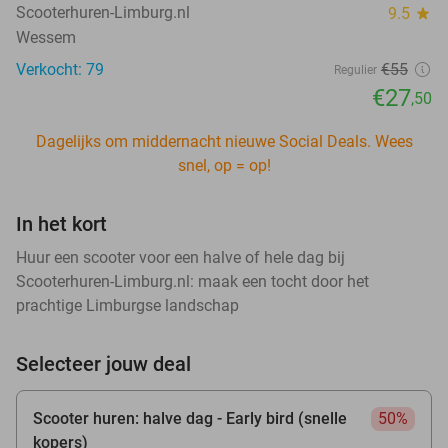
Scooterhuren-Limburg.nl
9.5
star
Wessem
Verkocht: 79
€55
Regulier
€27
,50
Dagelijks om middernacht nieuwe Social Deals. Wees
snel, op = op!
In het kort
Huur een scooter voor een halve of hele dag bij
Scooterhuren-Limburg.nl: maak een tocht door het
prachtige Limburgse landschap
Selecteer jouw deal
Scooter huren: halve dag - Early bird (snelle
50%
kopers)