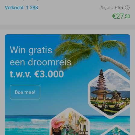
Verkocht: 1.288
€55
Regulier
€27
,50
Win gratis
een droomreis
t.w.v. €3.000
Doe mee!