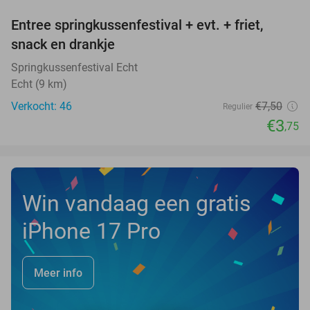
Entree springkussenfestival + evt. + friet,
50%
NEW
snack en drankje
TODAY
Springkussenfestival Echt
Echt (9 km)
Verkocht: 46
€7
,50
Regulier
€3
,75
Win vandaag een gratis
iPhone 17 Pro
Meer info