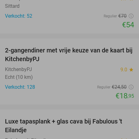
Sittard
Verkocht: 52
€70
Regulier
€54
favorite_border
2-gangendiner met vrije keuze van de kaart bij
23%
KitchenbyPJ
KitchenbyPJ
9.0
star
Echt (10 km)
Verkocht: 128
€24
,50
Regulier
€18
,95
favorite_border
Luxe tapasplank + glas cava bij Fabulous 't
28%
Eilandje