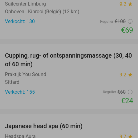
Sailcenter Limburg
9.2
star
Ophoven - Kinrooi (België) (12 km)
Verkocht: 130
€100
Regulier
€69
favorite_border
Cupping, rug- of ontspanningsmassage (30, 40
60%
of 60 min)
Praktijk You Sound
9.2
star
Sittard
Verkocht: 155
€60
Regulier
€24
favorite_border
Japanese head spa (60 min)
23%
Headspa Aura
9.7
star