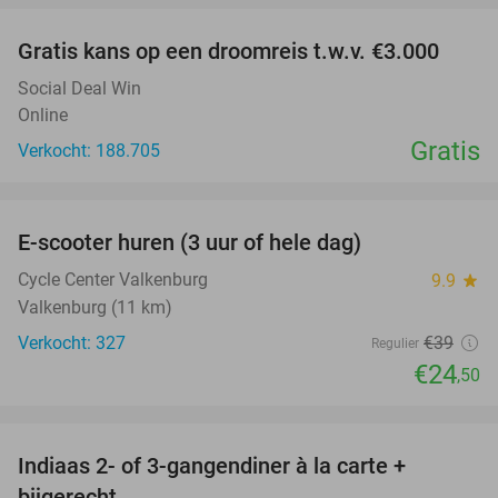
Gratis kans op een droomreis t.w.v. €3.000
Social Deal Win
Online
Gratis
Verkocht: 188.705
favorite_border
E-scooter huren (3 uur of hele dag)
37%
Cycle Center Valkenburg
9.9
star
Valkenburg (11 km)
Verkocht: 327
€39
Regulier
€24
,50
favorite_border
Indiaas 2- of 3-gangendiner à la carte +
22%
bijgerecht