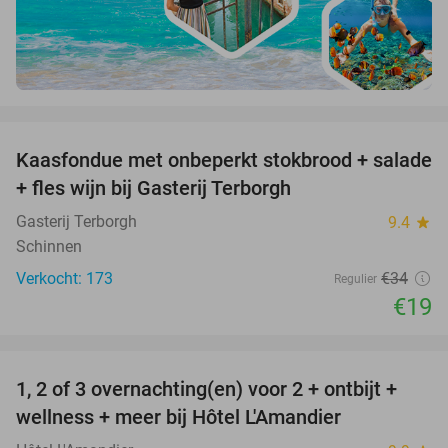
favorite_border
Kaasfondue met onbeperkt stokbrood + salade
44%
+ fles wijn bij Gasterij Terborgh
Gasterij Terborgh
9.4
star
Schinnen
Verkocht: 173
€34
Regulier
€19
favorite_border
1, 2 of 3 overnachting(en) voor 2 + ontbijt +
32%
NEW
wellness + meer bij Hôtel L'Amandier
TODAY