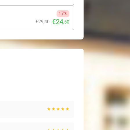
17%
€24
€29
,40
,50