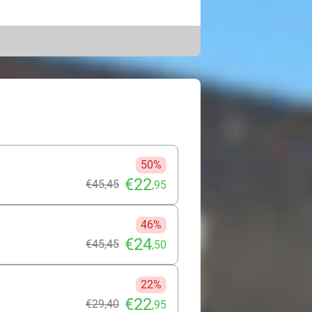
 de unieke laser maze. Tijdens de
 snel mogelijk te voltooien op
amen. Je voert realistische missies
 verschillende spelvormen,
lle spanning schuif je aan in het
riet. Het is de perfecte afsluiting
 Have fun!
50%
€22
€45
,45
,95
46%
€24
€45
,45
,50
22%
€22
€29
,40
,95