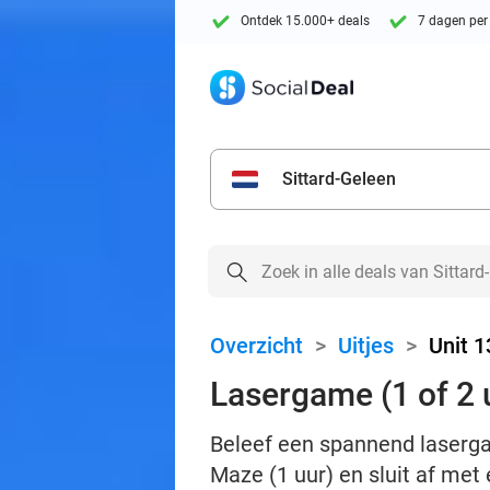
Ontdek 15.000+ deals
7 dagen per
Sittard-Geleen
Overzicht
>
Uitjes
>
Unit 1
Lasergame (1 of 2 u
Beleef een spannend lasergam
Maze (1 uur) en sluit af met 