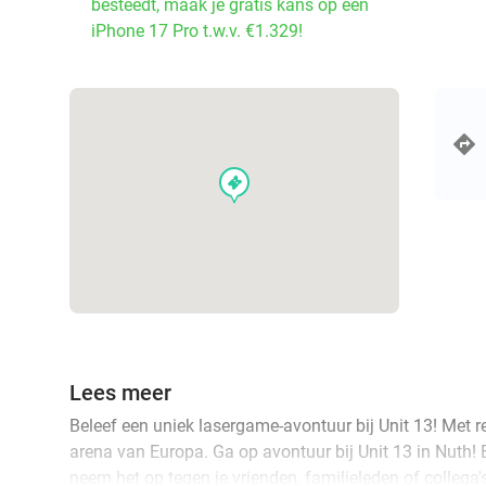
besteedt, maak je gratis kans op een
iPhone 17 Pro t.w.v. €1.329!
events
Lees meer
Beleef een uniek lasergame-avontuur bij Unit 13! Met re
arena van Europa. Ga op avontuur bij Unit 13 in Nuth! 
neem het op tegen je vrienden, familieleden of collega'