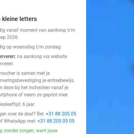
 kleine letters
dig vanaf moment van aankoop t/m
sep 2026
dig op woensdag t/m zondag
erveren:
na aankoop via website
erveren
voucher is samen met je
rveringsbevestiging je entreebewijs.
n deze bij het inchecken vanaf je
rtphone of neem ze geprint mee
esleeftijd: 6 jaar
gen over de deal? Bel:
+31 88 205 05
f WhatsApp met:
+31 88 205 05 05
p zonder zorgen, want jouw