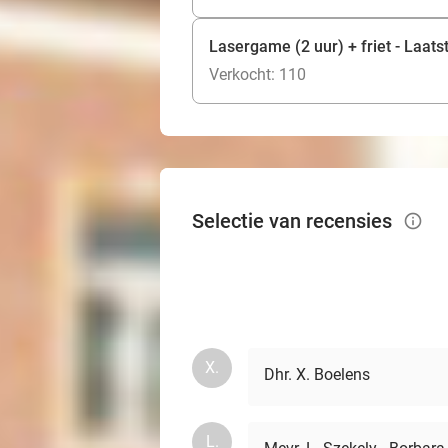
Lasergame (2 uur) + friet - Laats
Verkocht: 110
Selectie van recensies
info_outlined
X.
Dhr. X. Boelens
L.