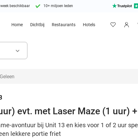
 week beschikbaar
10+ miljoen leden
Home
Dichtbij
Restaurants
Hotels
keyboard_arrow_down
3
ur) evt. met Laser Maze (1 uur) + 
e-avontuur bij Unit 13 en kies voor 1 of 2 uur spel
een lekkere portie friet