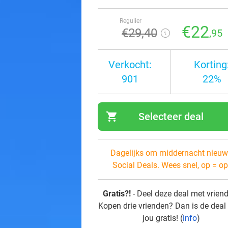
Regulier
€22
€29
,40
,95
Verkocht:
Korting
901
22%
shopping_cart
Selecteer deal
navi
Dagelijks om middernacht nieuw
Social Deals. Wees snel, op = op
Gratis?!
- Deel deze deal met vrien
Kopen drie vrienden? Dan is de deal
jou gratis! (
info
)