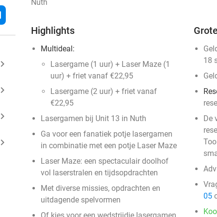
Nuth
l
Highlights
Grote
Multideal:
Gel
18 
ard_arrow_right
Lasergame (1 uur) + Laser Maze (1
uur) + friet vanaf €22,95
Gel
ard_arrow_right
Lasergame (2 uur) + friet vanaf
Res
€22,95
res
ard_arrow_right
Lasergamen bij Unit 13 in Nuth
De 
rese
Ga voor een fanatiek potje lasergamen
ard_arrow_right
Too
in combinatie met een potje Laser Maze
sma
Laser Maze: een spectaculair doolhof
Advi
vol laserstralen en tijdsopdrachten
Vra
Met diverse missies, opdrachten en
05
o
uitdagende spelvormen
Koo
Of kies voor een wedstrijdje lasergamen