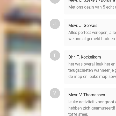
Mevr. L. Szekely - Borbara
Met ons gezin van 5 echt 
J.
Mevr. J. Gervais
Alles perfect verlopen, a
we ons al gemeld hadden i
T.
Dhr. T. Kockelkorn
het was overal leuk het e
terugschieten wanneer je
de map en leuke map sow
V.
Mevr. V. Thomassen
leuke activiteit voor groo
hebben zich geamuseerd! go
toffe sfeer.