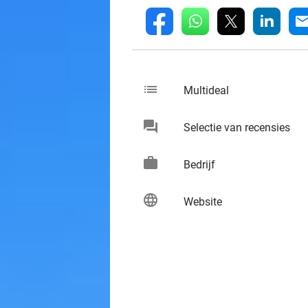
whatsapp
linkedin
fb
mai
list
keybo
Multideal
chat
keybo
Selectie van recensies
work
keybo
Bedrijf
language
keybo
Website