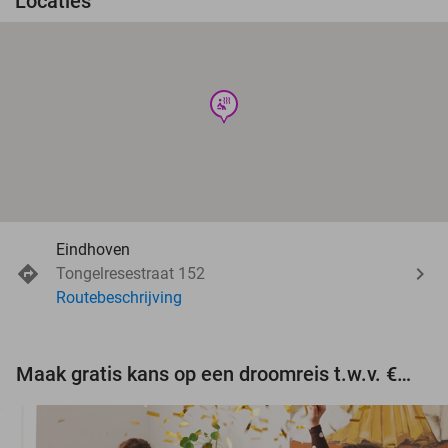
Locaties
wellness
Eindhoven
Tongelresestraat 152
Routebeschrijving
Maak gratis kans op een droomreis t.w.v. €3.000!