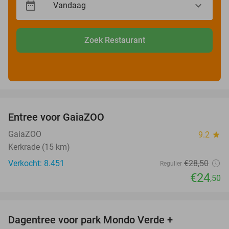
Zoek Restaurant
favorite_border
Entree voor GaiaZOO
14%
GaiaZOO
9.2
star
Kerkrade (15 km)
Verkocht: 8.451
€28
,50
Regulier
€24
,50
favorite_border
Dagentree voor park Mondo Verde +
25%