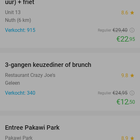
uur) + friet
Unit 13
8.6
star
Nuth (6 km)
Verkocht: 915
€29
,40
Regulier
€22
,95
favorite_border
3-gangen keuzediner of brunch
50%
Restaurant Crazy Joe's
9.8
star
Geleen
Verkocht: 340
€24
,95
Regulier
€12
,50
favorite_border
Entree Pakawi Park
28%
Pakawi Park
8.9
star