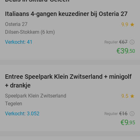
Italiaans 4-gangen keuzediner bij Osteria 27
41%
NEW
TODAY
Osteria 27
9.9
star
Dilsen-Stokkem (6 km)
Verkocht: 41
€67
Regulier
€39
,50
favorite_border
Entree Speelpark Klein Zwitserland + minigolf
38%
+ drankje
Speelpark Klein Zwitserland
9.5
star
Tegelen
Verkocht: 3.052
€16
Regulier
€9
,95