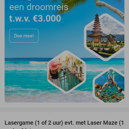
een droomreis
t.w.v. €3.000
Doe mee!
favorite_border
Lasergame (1 of 2 uur) evt. met Laser Maze (1
22%