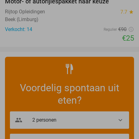
Motor- of autorijlespakket naar keuze
72%
Rijtop Opleidingen
7.7
star
Beek (Limburg)
Verkocht: 14
€90
Regulier
€25
Voordelig spontaan uit
eten?