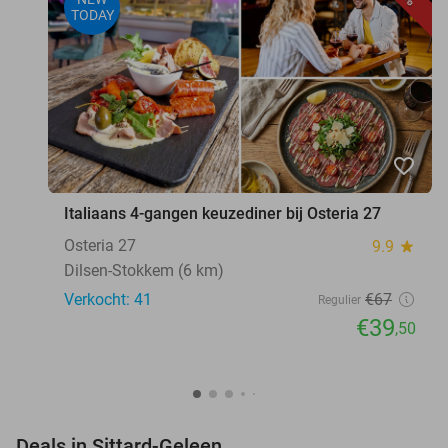
TODAY
favorite_border
Italiaans 4-gangen keuzediner bij Osteria 27
Osteria 27
9.9
star
Dilsen-Stokkem (6 km)
Verkocht: 41
€67
Regulier
€39
,50
favorite_border
Deals in Sittard-Geleen