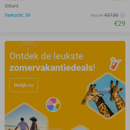
Sittard
Verkocht: 39
€57
,50
Regulier
€29
Ontdek de leukste
zomervakantiedeals
!
Bekijk nu