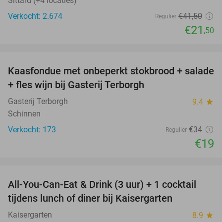
Sittard (+4 locaties)
Verkocht: 2.674
€41
,50
Regulier
€21
,50
favorite_border
Kaasfondue met onbeperkt stokbrood + salade
44%
+ fles wijn bij Gasterij Terborgh
Gasterij Terborgh
9.4
star
Schinnen
Verkocht: 173
€34
Regulier
€19
favorite_border
All-You-Can-Eat & Drink (3 uur) + 1 cocktail
33%
tijdens lunch of diner bij Kaisergarten
Kaisergarten
8.9
star