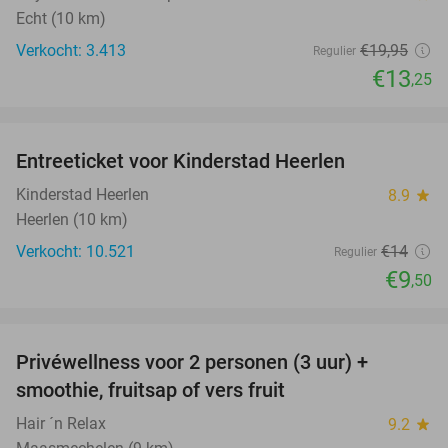
Echt (10 km)
Verkocht: 3.413
€19
,95
Regulier
€13
,25
favorite_border
Entreeticket voor Kinderstad Heerlen
32%
Kinderstad Heerlen
8.9
star
Heerlen (10 km)
Verkocht: 10.521
€14
Regulier
€9
,50
favorite_border
Privéwellness voor 2 personen (3 uur) +
43%
smoothie, fruitsap of vers fruit
Hair ´n Relax
9.2
star