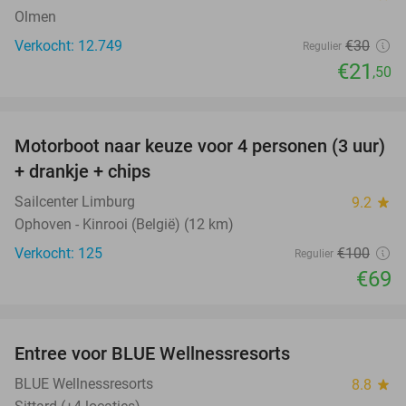
Olmen
Verkocht: 12.749
€30
Regulier
€21
,50
favorite_border
Motorboot naar keuze voor 4 personen (3 uur)
31%
+ drankje + chips
Sailcenter Limburg
9.2
star
Ophoven - Kinrooi (België) (12 km)
Verkocht: 125
€100
Regulier
€69
favorite_border
Entree voor BLUE Wellnessresorts
48%
BLUE Wellnessresorts
8.8
star