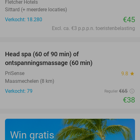
Fletcher Hotels
Sittard (+ meerdere locaties)
€45
Verkocht: 18.280
Excl. ca. €3 p.p.p.n. toeristenbelasting
favorite_border
Head spa (60 of 90 min) of
42%
ontspanningsmassage (60 min)
PriSense
9.8
star
Maasmechelen (8 km)
Verkocht: 79
€65
Regulier
€38
Win gratis