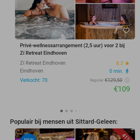
favorite_border
Privé-wellnessarrangement (2,5 uur) voor 2 bij
Zí Retreat Eindhoven
Zí Retreat Eindhoven
8.3
star
Eindhoven
0 min.
directions_walk
Verkocht: 70
€129
,50
Regulier
€109
Populair bij mensen uit Sittard-Geleen:
41%
NEW