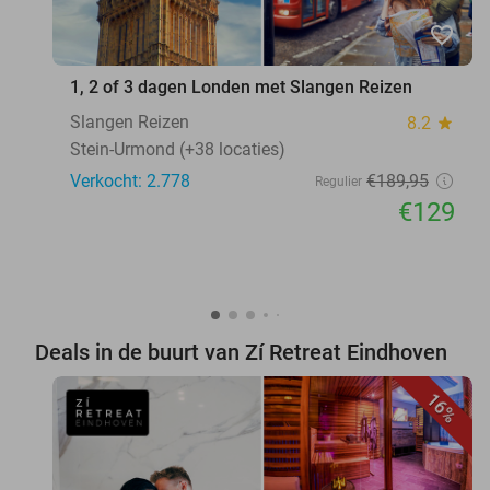
favorite_border
1, 2 of 3 dagen Londen met Slangen Reizen
Slangen Reizen
8.2
star
Stein-Urmond (+38 locaties)
Verkocht: 2.778
€189
,95
Regulier
€129
Deals in de buurt van Zí Retreat Eindhoven
16%