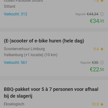
Ocean Paradise Sittard
7.6
star
Sittard
Verkocht: 312
€44
,34
Regulier
€34
,95
favorite_border
(E-)scooter of e-bike huren (hele dag)
25%
Scooterverhuur Limburg
9.6
star
Valkenburg (+1 locatie) (10 km)
Verkocht: 561
€30
Regulier
€22
,50
favorite_border
BBQ-pakket voor 5 à 7 personen voor afhaal
35%
bij de slagerij
Ekoelogisch
10.0
star