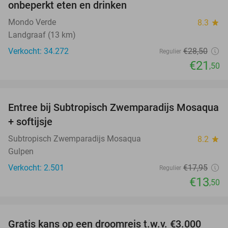
onbeperkt eten en drinken
Mondo Verde
8.3
star
Landgraaf (13 km)
Verkocht: 34.272
€28
,50
Regulier
€21
,50
favorite_border
Entree bij Subtropisch Zwemparadijs Mosaqua
25%
+ softijsje
Subtropisch Zwemparadijs Mosaqua
8.2
star
Gulpen
Verkocht: 2.501
€17
,95
Regulier
€13
,50
favorite_border
Gratis kans op een droomreis t.w.v. €3.000