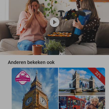
play_circle
Anderen bekeken ook
32%