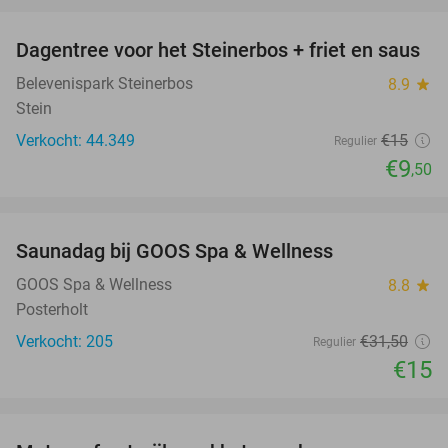
Dagentree voor het Steinerbos + friet en saus
37%
Belevenispark Steinerbos
8.9
star
Stein
Verkocht: 44.349
€15
Regulier
€9
,50
favorite_border
Saunadag bij GOOS Spa & Wellness
52%
GOOS Spa & Wellness
8.8
star
Posterholt
Verkocht: 205
€31
,50
Regulier
€15
favorite_border