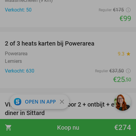
Maasmechelen (9 km)
Verkocht: 50
€175
Regulier
€99
favorite_border
2 of 3 heats karten bij Powerarea
32%
Powerarea
9.3
star
Lemiers
Verkocht: 630
€37
,50
Regulier
€25
,50
favorite_border
close
OPEN IN APP
VIP-overnachting(en) voor 2 + ontbijt + evt.
33%
diner in Sittard
DoubleTree by Hilton Sittard
9.5
star
€274
shopping_cart
Koop nu
Sittard