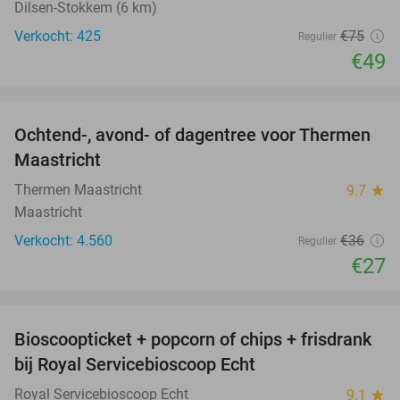
Dilsen-Stokkem (6 km)
Verkocht: 425
€75
Regulier
€49
favorite_border
Ochtend-, avond- of dagentree voor Thermen
25%
Maastricht
Thermen Maastricht
9.7
star
Maastricht
Verkocht: 4.560
€36
Regulier
€27
favorite_border
Bioscoopticket + popcorn of chips + frisdrank
34%
bij Royal Servicebioscoop Echt
Royal Servicebioscoop Echt
9.1
star