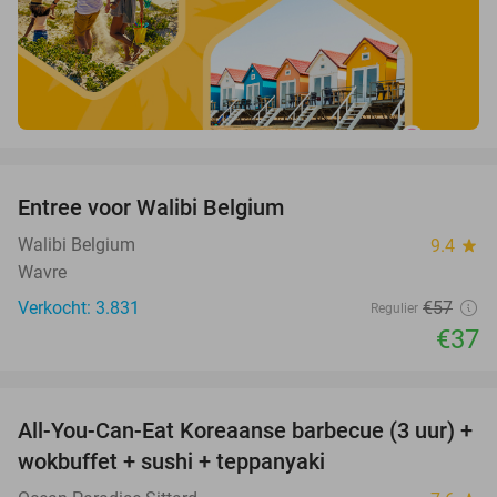
favorite_border
Entree voor Walibi Belgium
35%
Walibi Belgium
9.4
star
Wavre
Verkocht: 3.831
€57
Regulier
€37
favorite_border
All-You-Can-Eat Koreaanse barbecue (3 uur) +
21%
wokbuffet + sushi + teppanyaki