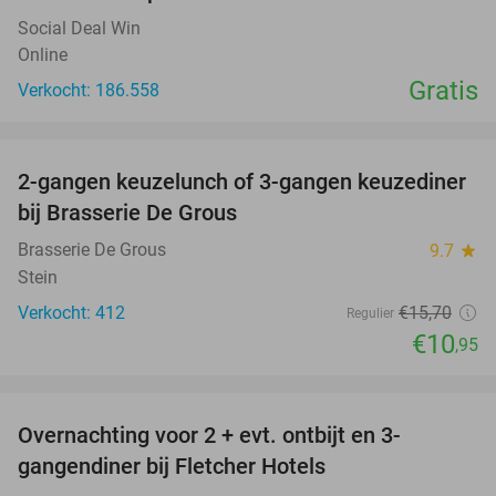
Social Deal Win
Online
Gratis
Verkocht: 186.558
favorite_border
2-gangen keuzelunch of 3-gangen keuzediner
30%
bij Brasserie De Grous
Brasserie De Grous
9.7
star
Stein
Verkocht: 412
€15
,70
Regulier
€10
,95
favorite_border
Overnachting voor 2 + evt. ontbijt en 3-
gangendiner bij Fletcher Hotels