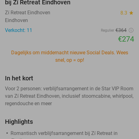
bij Zí Retreat Eindhoven
Zí Retreat Eindhoven
8.3
star
Eindhoven
Verkocht: 11
€364
Regulier
€274
Dagelijks om middernacht nieuwe Social Deals. Wees
snel, op = op!
In het kort
Voor 2 personen: verblijfsarrangement in de Star VIP Room
van Zí Retreat Eindhoven, inclusief stoomcabine, whirlpool,
regendouche en meer
Highlights
Romantisch verblijfsarrangement bij Zí Retreat in