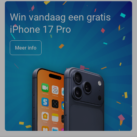
Win vandaag een gratis
iPhone 17 Pro
Meer info
favorite_border