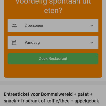
Voordelig spontaan uit
eten?
Zoek Restaurant
favorite_border
Entreeticket voor Bommelwereld + patat +
23%
snack + frisdrank of koffie/thee + appelgebak