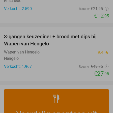
Enschede
Verkocht: 2.590
€21
,95
Regulier
€12
,95
favorite_border
3-gangen keuzediner + brood met dips bij
44%
Wapen van Hengelo
Wapen van Hengelo
9.4
star
Hengelo
Verkocht: 1.967
€49
,75
Regulier
€27
,95