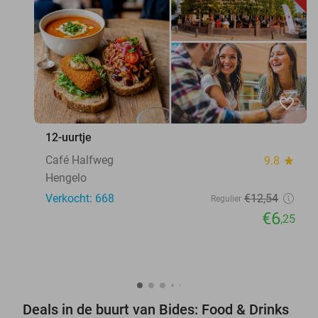
favorite_border
12-uurtje
Café Halfweg
9.8
star
Hengelo
Verkocht: 668
€12
,54
Regulier
€6
,25
Deals in de buurt van Bides: Food & Drinks