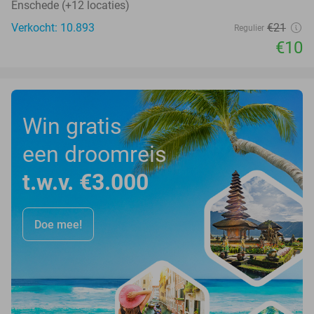
Enschede (+12 locaties)
Verkocht: 10.893
€21
Regulier
€10
Win gratis
een droomreis
t.w.v. €3.000
Doe mee!