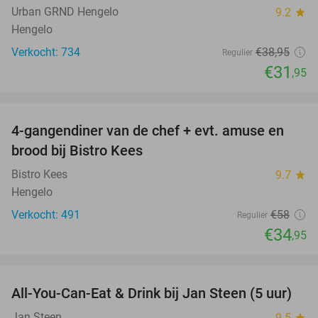
Urban GRND Hengelo
9.2
star
Hengelo
Verkocht: 734
€38
,95
Regulier
€31
,95
favorite_border
4-gangendiner van de chef + evt. amuse en
40%
brood bij Bistro Kees
Bistro Kees
9.7
star
Hengelo
Verkocht: 491
€58
Regulier
€34
,95
favorite_border
All-You-Can-Eat & Drink bij Jan Steen (5 uur)
32%
Jan Steen
9.5
star