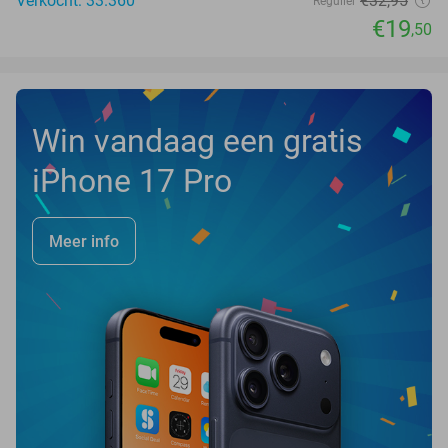
Verkocht: 33.360
€32
,95
Regulier
€19
,50
Win vandaag een gratis
iPhone 17 Pro
Meer info