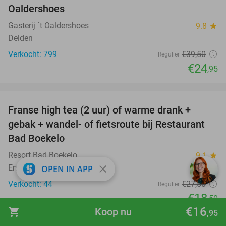
Oaldershoes
Gasterij ´t Oaldershoes
9.8
star
Delden
Verkocht: 799
€39
,50
Regulier
€24
,95
favorite_border
Franse high tea (2 uur) of warme drank +
33%
gebak + wandel- of fietsroute bij Restaurant
Bad Boekelo
Resort Bad Boekelo
9.1
star
close
Enschede
OPEN IN APP
Verkocht: 44
€27
,50
Regulier
€18
,50
€16
shopping_cart
Koop nu
,95
favorite_border