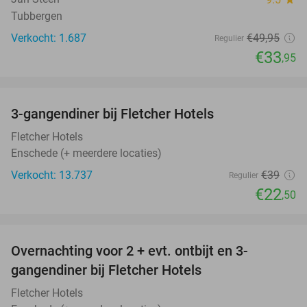
Tubbergen
Verkocht: 1.687
€49
,95
Regulier
€33
,95
favorite_border
3-gangendiner bij Fletcher Hotels
42%
Fletcher Hotels
Enschede (+ meerdere locaties)
Verkocht: 13.737
€39
Regulier
€22
,50
favorite_border
Overnachting voor 2 + evt. ontbijt en 3-
gangendiner bij Fletcher Hotels
Fletcher Hotels