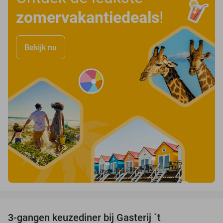
zomervakantiedeals
!
Bekijk nu
favorite_border
3-gangen keuzediner bij Gasterij ´t
37%