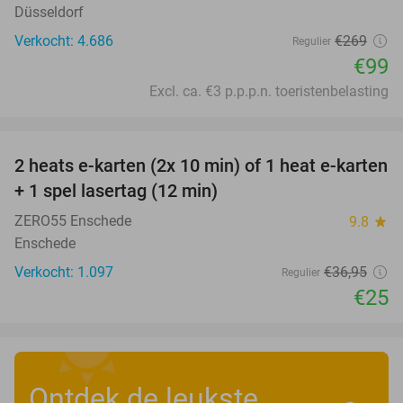
Düsseldorf
Verkocht: 4.686
€269
Regulier
€99
Excl. ca. €3 p.p.p.n. toeristenbelasting
favorite_border
2 heats e-karten (2x 10 min) of 1 heat e-karten
32%
+ 1 spel lasertag (12 min)
ZERO55 Enschede
9.8
star
Enschede
Verkocht: 1.097
€36
,95
Regulier
€25
Ontdek de leukste