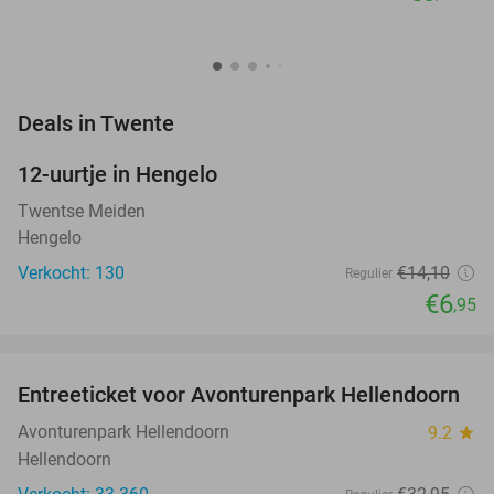
favorite_border
Deals in Twente
12-uurtje in Hengelo
51%
NEW
TODAY
Twentse Meiden
Hengelo
Verkocht: 130
€14
,10
Regulier
€6
,95
favorite_border
Entreeticket voor Avonturenpark Hellendoorn
41%
Avonturenpark Hellendoorn
9.2
star
Hellendoorn