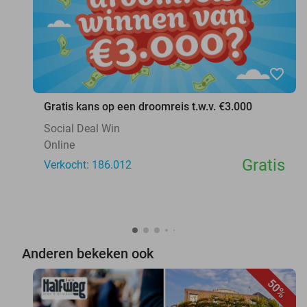
favorite_border
Gratis kans op een droomreis t.w.v. €3.000
Social Deal Win
Online
Gratis
Verkocht: 186.012
Anderen bekeken ook
50%