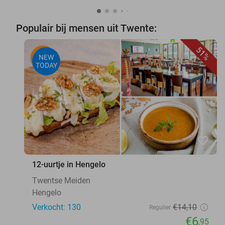
Populair bij mensen uit Twente:
51%
NEW
TODAY
favorite_border
12-uurtje in Hengelo
Twentse Meiden
Hengelo
Verkocht: 130
€14
,10
Regulier
€6
,95