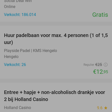
Social Deal Win
Online
Gratis
Verkocht: 186.014
favorite_border
Huur padelbaan voor max. 4 personen (1 of 1,5
48%
uur)
Playside Padel | KMS Hengelo
Hengelo
Verkocht: 26
€25
Regulier
€12
,95
favorite_border
Entree + hapje + non-alcoholisch drankje voor
52%
2 bij Holland Casino
Holland Casino
9.6
star