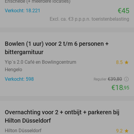
Enschede (+ meerdere locaties)
€45
Verkocht: 18.221
Excl. ca. €3 p.p.p.n. toeristenbelasting
favorite_border
Bowlen (1 uur) voor 2 t/m 6 personen +
52%
bittergarnituur
Yip´s 2.0 Café en Bowlingcentrum
8.5
star
Hengelo
Verkocht: 598
€39
,80
Regulier
€18
,95
favorite_border
Overnachting voor 2 + ontbijt + parkeren bij
63%
Hilton Düsseldorf
Hilton Düsseldorf
9.2
star