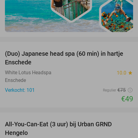
favorite_border
(Duo) Japanese head spa (60 min) in hartje
35%
Enschede
White Lotus Headspa
10.0
star
Enschede
Verkocht: 101
€75
Regulier
€49
favorite_border
All-You-Can-Eat (3 uur) bij Urban GRND
18%
Hengelo