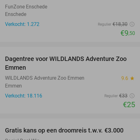
FunZone Enschede
Enschede
Verkocht: 1.272
€18
,30
Regulier
€9
,50
favorite_border
Dagentree voor WILDLANDS Adventure Zoo
24%
Emmen
WILDLANDS Adventure Zoo Emmen
9.6
star
Emmen
Verkocht: 18.116
€33
Regulier
€25
favorite_border
Gratis kans op een droomreis t.w.v. €3.000