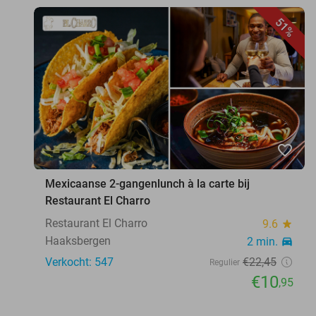
51%
favorite_border
Mexicaanse 2-gangenlunch à la carte bij
Restaurant El Charro
Restaurant El Charro
9.6
star
Haaksbergen
2 min.
directions_car
Verkocht: 547
€22
,45
Regulier
€10
,95