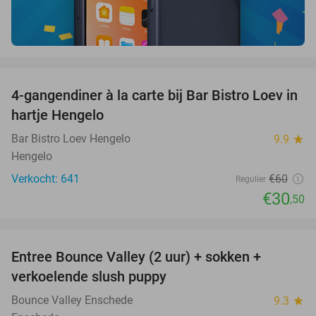
favorite_border
4-gangendiner à la carte bij Bar Bistro Loev in
49%
hartje Hengelo
Bar Bistro Loev Hengelo
9.9
star
Hengelo
Verkocht: 641
€60
Regulier
€30
,50
favorite_border
Entree Bounce Valley (2 uur) + sokken +
41%
verkoelende slush puppy
Bounce Valley Enschede
9.3
star