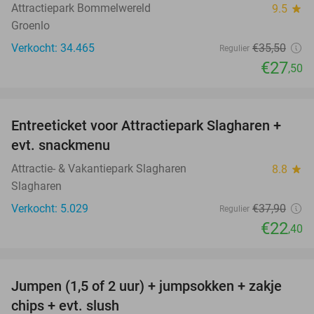
Attractiepark Bommelwereld
9.5
star
Groenlo
Verkocht: 34.465
€35
,50
Regulier
€27
,50
favorite_border
Entreeticket voor Attractiepark Slagharen +
41%
evt. snackmenu
Attractie- & Vakantiepark Slagharen
8.8
star
Slagharen
Verkocht: 5.029
€37
,90
Regulier
€22
,40
favorite_border
Jumpen (1,5 of 2 uur) + jumpsokken + zakje
48%
chips + evt. slush