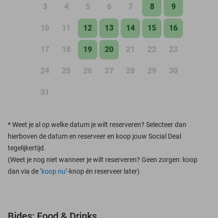
3
4
5
6
7
8
9
10
11
12
13
14
15
16
17
18
19
20
21
22
23
24
25
26
27
28
29
30
31
*
Weet je al op welke datum je wilt reserveren? Selecteer dan
hierboven de datum en reserveer en koop jouw Social Deal
tegelijkertijd.
(Weet je nog niet wanneer je wilt reserveren? Geen zorgen: koop
dan via de ‘
koop nu
’-knop én reserveer later)
Bides: Food & Drinks