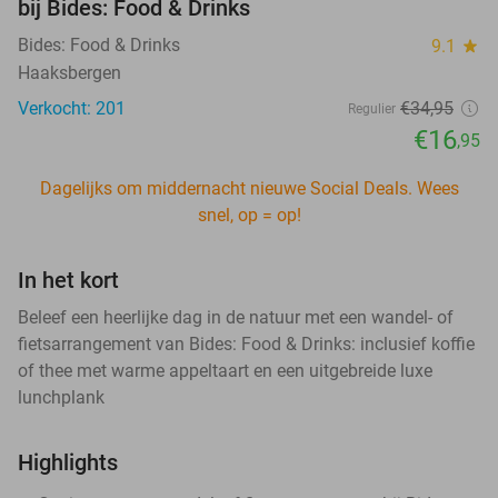
bij Bides: Food & Drinks
Bides: Food & Drinks
9.1
star
Haaksbergen
Verkocht: 201
€34
,95
Regulier
€16
,95
Dagelijks om middernacht nieuwe Social Deals. Wees
snel, op = op!
In het kort
Beleef een heerlijke dag in de natuur met een wandel- of
fietsarrangement van Bides: Food & Drinks: inclusief koffie
of thee met warme appeltaart en een uitgebreide luxe
lunchplank
Highlights