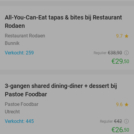
favorite_border
All-You-Can-Eat tapas & bites bij Restaurant
24%
Rodaen
Restaurant Rodaen
9.7
star
Bunnik
Verkocht: 259
€38
,90
Regulier
€29
,50
favorite_border
3-gangen shared dining-diner + dessert bij
37%
Pastoe Foodbar
Pastoe Foodbar
9.6
star
Utrecht
Verkocht: 445
€42
Regulier
€26
,50