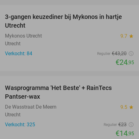
favorite_border
3-gangen keuzediner bij Mykonos in hartje
42%
Utrecht
Mykonos Utrecht
9.7
star
Utrecht
Verkocht: 84
€43
,20
Regulier
€24
,95
favorite_border
Wasprogramma 'Het Beste' + RainTecs
35%
Pantser-wax
De Wasstraat De Meern
9.5
star
Utrecht
Verkocht: 325
€23
Regulier
€14
,95