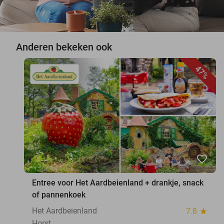
Anderen bekeken ook
47%
favorite_border
Entree voor Het Aardbeienland + drankje, snack
of pannenkoek
Het Aardbeienland
7.8
star
Horst