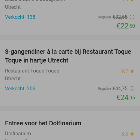
Utrecht
Verkocht: 138
€32
,65
Regulier
€22
,50
favorite_border
3-gangendiner à la carte bij Restaurant Toque
44%
Toque in hartje Utrecht
Restaurant Toque Toque
9.7
star
Utrecht
Verkocht: 206
€44
,75
Regulier
€24
,95
favorite_border
Entree voor het Dolfinarium
36%
Dolfinarium
8.5
star