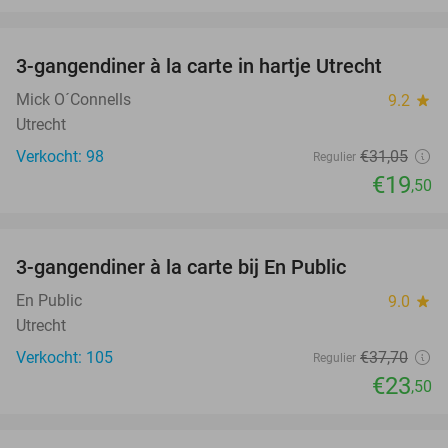
favorite_border
3-gangendiner à la carte in hartje Utrecht
37%
Mick O´Connells
9.2
star
Utrecht
Verkocht: 98
€31
,05
Regulier
€19
,50
favorite_border
3-gangendiner à la carte bij En Public
38%
En Public
9.0
star
Utrecht
Verkocht: 105
€37
,70
Regulier
€23
,50
favorite_border