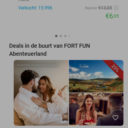
Verkocht: 15.996
€13
,05
Regulier
€6
,95
Deals in de buurt van FORT FUN
Abenteuerland
23%
favorite_border