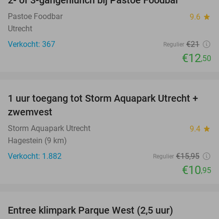
40%
Pastoe Foodbar
9.6
star
Utrecht
Verkocht: 367
€21
Regulier
€12
,50
favorite_border
1 uur toegang tot Storm Aquapark Utrecht +
31%
zwemvest
Storm Aquapark Utrecht
9.4
star
Hagestein (9 km)
Verkocht: 1.882
€15
,95
Regulier
€10
,95
favorite_border
Entree klimpark Parque West (2,5 uur)
15%