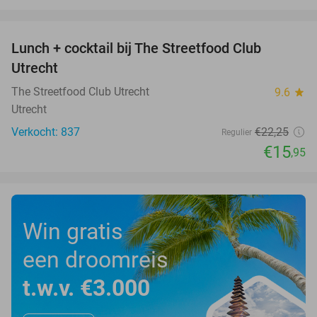
favorite_border
Lunch + cocktail bij The Streetfood Club
28%
Utrecht
The Streetfood Club Utrecht
9.6
star
Utrecht
Verkocht: 837
€22
,25
Regulier
€15
,95
Win gratis
een droomreis
t.w.v. €3.000