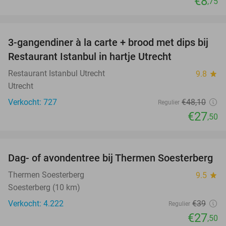
€8
,75
favorite_border
3-gangendiner à la carte + brood met dips bij
43%
Restaurant Istanbul in hartje Utrecht
Restaurant Istanbul Utrecht
9.8
star
Utrecht
Verkocht: 727
€48
,10
Regulier
€27
,50
favorite_border
Dag- of avondentree bij Thermen Soesterberg
29%
Thermen Soesterberg
9.5
star
Soesterberg (10 km)
Verkocht: 4.222
€39
Regulier
€27
,50