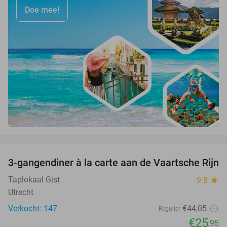
Doe mee!
favorite_border
3-gangendiner à la carte aan de Vaartsche Rijn
41%
Taplokaal Gist
9.8
star
Utrecht
Verkocht: 147
€44
,05
Regulier
€25
,95