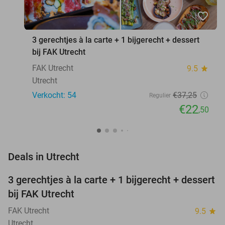
favorite_border
3 gerechtjes à la carte + 1 bijgerecht + dessert
bij FAK Utrecht
FAK Utrecht
9.5
star
Utrecht
Verkocht: 54
€37
,25
Regulier
€22
,50
favorite_border
Deals in Utrecht
3 gerechtjes à la carte + 1 bijgerecht + dessert
40%
bij FAK Utrecht
FAK Utrecht
9.5
star
Utrecht