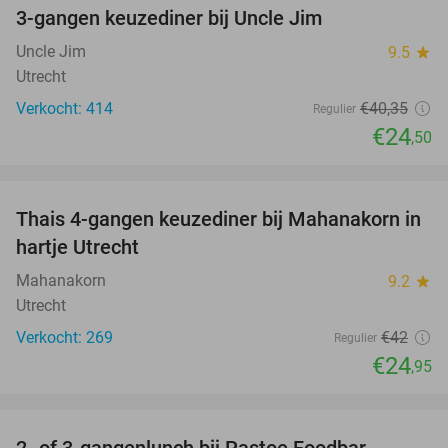
3-gangen keuzediner bij Uncle Jim
39%
Uncle Jim
9.5
star
Utrecht
Verkocht: 414
€40
,35
Regulier
€24
,50
favorite_border
Thais 4-gangen keuzediner bij Mahanakorn in
41%
hartje Utrecht
Mahanakorn
9.2
star
Utrecht
Verkocht: 269
€42
Regulier
€24
,95
favorite_border
2- of 3-gangenlunch bij Pastoe Foodbar