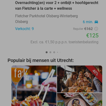
Overnachting(en) voor 2 + ontbijt + hoofdgerecht
van Fletcher à la carte + wellness
Fletcher Parkhotel Olsberg-Winterberg
Olsberg
6 min.
directions_car
Verkocht: 9
€162
Regulier
€125
Excl. ca. €1,50 p.p.p.n. toeristenbelasting
Populair bij mensen uit Utrecht:
40%