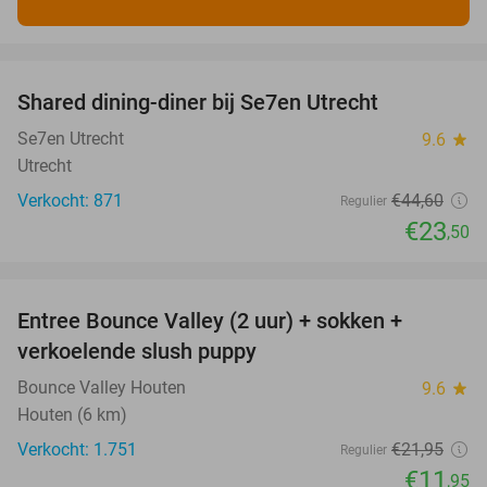
favorite_border
Shared dining-diner bij Se7en Utrecht
47%
Se7en Utrecht
9.6
star
Utrecht
Verkocht: 871
€44
,60
Regulier
€23
,50
favorite_border
Entree Bounce Valley (2 uur) + sokken +
46%
verkoelende slush puppy
Bounce Valley Houten
9.6
star
Houten (6 km)
Verkocht: 1.751
€21
,95
Regulier
€11
,95