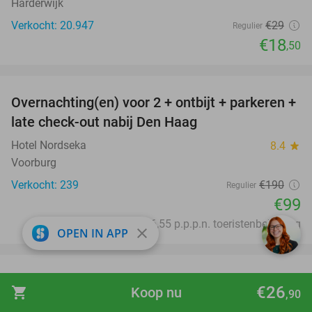
Harderwijk
Verkocht: 20.947
€29
Regulier
€18
,50
favorite_border
Overnachting(en) voor 2 + ontbijt + parkeren +
48%
late check-out nabij Den Haag
Hotel Nordseka
8.4
star
Voorburg
Verkocht: 239
€190
Regulier
€99
Excl. ca. €6,55 p.p.p.n. toeristenbelasting
close
OPEN IN APP
favorite_border
Weekend of midweek weg (4 of 6 pers.) in
17%
€26
shopping_cart
Koop nu
,90
EuroParcs