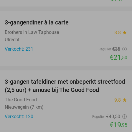
favorite_border
3-gangendiner à la carte
39%
Brothers In Law Taphouse
8.8
star
Utrecht
Verkocht: 231
€35
Regulier
€21
,50
favorite_border
3-gangen tafeldiner met onbeperkt streetfood
51%
(2,5 uur) + amuse bij The Good Food
The Good Food
9.8
star
Nieuwegein (7 km)
Verkocht: 120
€40
,50
Regulier
€19
,95