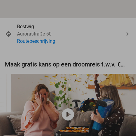
Bestwig
Aurorastraße 50
Routebeschrijving
Maak gratis kans op een droomreis t.w.v. €3.000!
play_circle