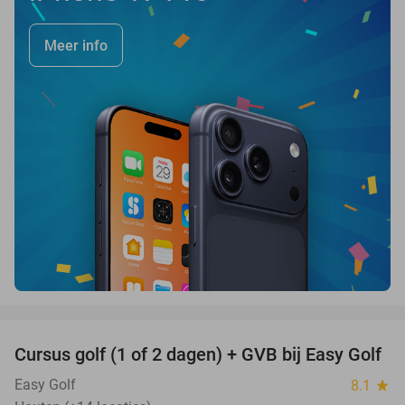
Meer info
favorite_border
Cursus golf (1 of 2 dagen) + GVB bij Easy Golf
60%
Easy Golf
8.1
star