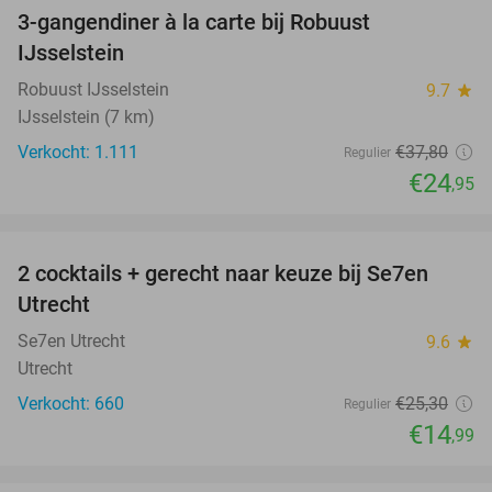
3-gangendiner à la carte bij Robuust
34%
IJsselstein
Robuust IJsselstein
9.7
star
IJsselstein (7 km)
Verkocht: 1.111
€37
,80
Regulier
€24
,95
favorite_border
2 cocktails + gerecht naar keuze bij Se7en
41%
Utrecht
Se7en Utrecht
9.6
star
Utrecht
Verkocht: 660
€25
,30
Regulier
€14
,99