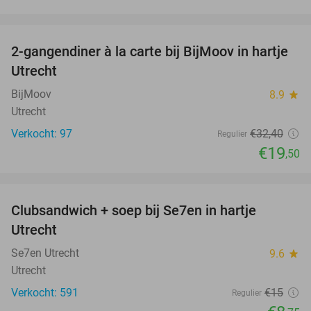
favorite_border
2-gangendiner à la carte bij BijMoov in hartje
40%
Utrecht
BijMoov
8.9
star
Utrecht
Verkocht: 97
€32
,40
Regulier
€19
,50
favorite_border
Clubsandwich + soep bij Se7en in hartje
42%
Utrecht
Se7en Utrecht
9.6
star
Utrecht
Verkocht: 591
€15
Regulier