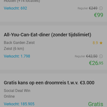
Houten (+14 locaties)
Verkocht: 692
€249
Regulier
€99
favorite_border
All-You-Can-Eat-diner (zonder tijdslimiet)
37%
Back Garden Zeist
8.9
star
Zeist (6 km)
Verkocht: 1.798
€42
,50
Regulier
€26
,95
favorite_border
Gratis kans op een droomreis t.w.v. €3.000
Social Deal Win
Online
Gratis
Verkocht: 185.905