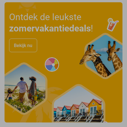
Ontdek de leukste
zomervakantiedeals
!
Bekijk nu