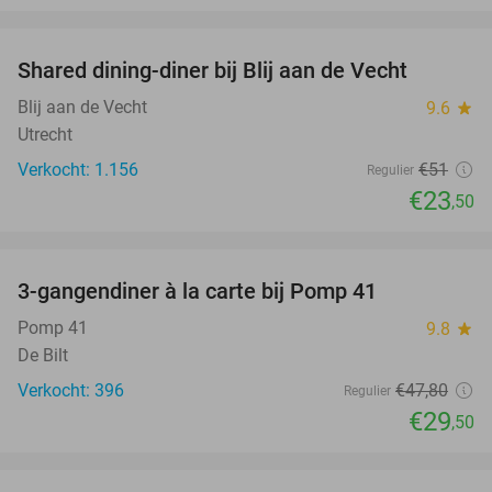
favorite_border
Shared dining-diner bij Blij aan de Vecht
54%
Blij aan de Vecht
9.6
star
Utrecht
Verkocht: 1.156
€51
Regulier
€23
,50
favorite_border
3-gangendiner à la carte bij Pomp 41
38%
Pomp 41
9.8
star
De Bilt
Verkocht: 396
€47
,80
Regulier
€29
,50
favorite_border