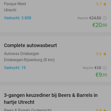
Parque West
9.7
star
Utrecht
Verkocht: 3.808
€24
,50
Regulier
€20
,80
favorite_border
Complete autowasbeurt
45%
Autowas Driebergen
9.0
star
Driebergen-Rijsenburg (8 km)
Verkocht: 19
€18
Regulier
€9
,95
favorite_border
3-gangen keuzediner bij Beers & Barrels in
31%
hartje Utrecht
Beers & Barrels Oudegracht
9.8
star