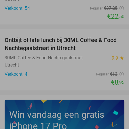
Verkocht: 54
€37
,25
Regulier
€22
,50
favorite_border
Ontbijt of late lunch bij 30ML Coffee & Food
31%
NEW
Nachtegaalstraat in Utrecht
TODAY
30ML Coffee & Food Nachtegaalstraat
9.9
star
Utrecht
Verkocht: 4
€13
Regulier
€8
,95
Win vandaag een gratis
iPhone 17 Pro