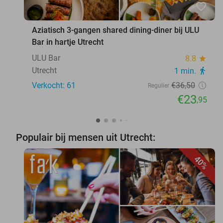
favorite_border
Aziatisch 3-gangen shared dining-diner bij ULU
Bar in hartje Utrecht
ULU Bar
8.8
star
Utrecht
1 min.
directions_walk
Verkocht: 61
€36
,50
Regulier
€23
,95
Populair bij mensen uit Utrecht:
40%