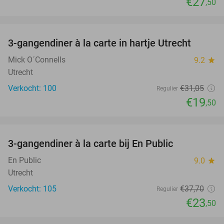
€27
,50
favorite_border
3-gangendiner à la carte in hartje Utrecht
37%
Mick O´Connells
9.2
star
Utrecht
Verkocht: 100
€31
,05
Regulier
€19
,50
favorite_border
3-gangendiner à la carte bij En Public
38%
En Public
9.0
star
Utrecht
Verkocht: 105
€37
,70
Regulier
€23
,50
favorite_border