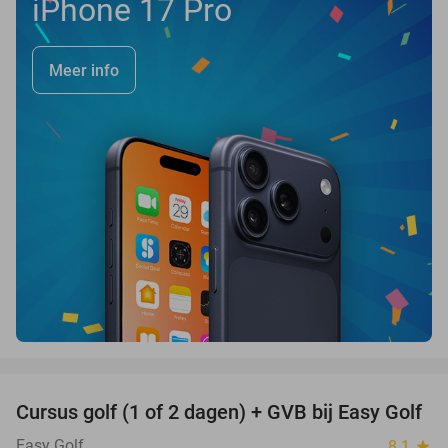
iPhone 17 Pro
Meer info
favorite_border
Cursus golf (1 of 2 dagen) + GVB bij Easy Golf
60%
Easy Golf
8.1
star