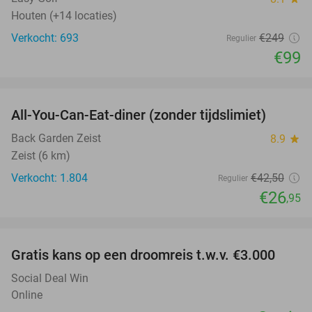
Houten (+14 locaties)
Verkocht: 693
€249
Regulier
€99
favorite_border
All-You-Can-Eat-diner (zonder tijdslimiet)
37%
Back Garden Zeist
8.9
star
Zeist (6 km)
Verkocht: 1.804
€42
,50
Regulier
€26
,95
favorite_border
Gratis kans op een droomreis t.w.v. €3.000
Social Deal Win
Online