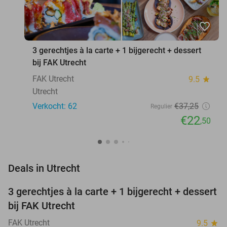
favorite_border
3 gerechtjes à la carte + 1 bijgerecht + dessert
bij FAK Utrecht
FAK Utrecht
9.5
star
Utrecht
Verkocht: 62
€37
,25
Regulier
€22
,50
favorite_border
Deals in Utrecht
3 gerechtjes à la carte + 1 bijgerecht + dessert
40%
bij FAK Utrecht
FAK Utrecht
9.5
star