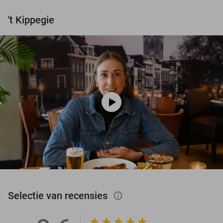
't Kippegie
play_circle
Selectie van recensies
info_outlined