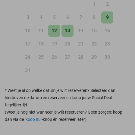
1
2
3
4
5
6
7
8
9
10
11
12
13
14
15
16
17
18
19
20
21
22
23
24
25
26
27
28
29
30
31
*
Weet je al op welke datum je wilt reserveren? Selecteer dan
hierboven de datum en reserveer en koop jouw Social Deal
tegelijkertijd.
(Weet je nog niet wanneer je wilt reserveren? Geen zorgen: koop
dan via de ‘
koop nu
’-knop én reserveer later)