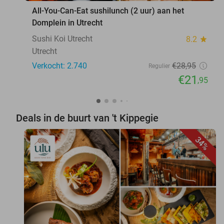
All-You-Can-Eat sushilunch (2 uur) aan het
Domplein in Utrecht
Sushi Koi Utrecht
8.2
star
Utrecht
Verkocht: 2.740
€28
,95
Regulier
€21
,95
Deals in de buurt van 't Kippegie
34%