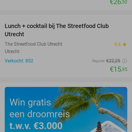
€26
,50
favorite_border
Lunch + cocktail bij The Streetfood Club
28%
Utrecht
The Streetfood Club Utrecht
9.6
star
Utrecht
Verkocht: 852
€22
,25
Regulier
€15
,95
Win gratis
een droomreis
t.w.v. €3.000