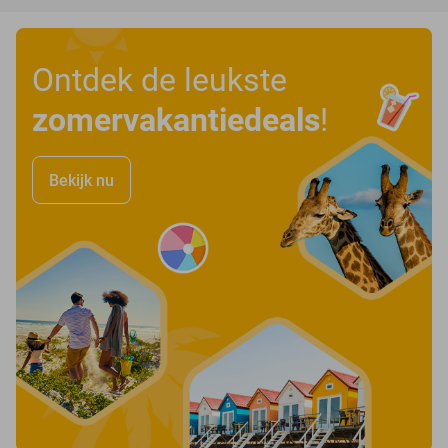
Ontdek de leukste
zomervakantiedeals
!
Bekijk nu