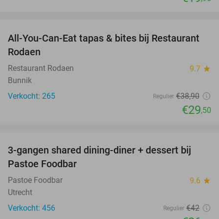
favorite_border
All-You-Can-Eat tapas & bites bij Restaurant
24%
Rodaen
Restaurant Rodaen
9.7
star
Bunnik
Verkocht: 265
€38
,90
Regulier
€29
,50
favorite_border
3-gangen shared dining-diner + dessert bij
37%
Pastoe Foodbar
Pastoe Foodbar
9.6
star
Utrecht
Verkocht: 456
€42
Regulier