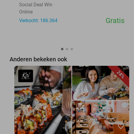
Social Deal Win
Online
Gratis
Verkocht: 186.364
Anderen bekeken ook
24%
favorite_border