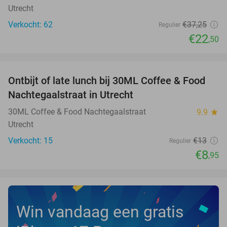
Utrecht
Verkocht: 62
€37
,25
Regulier
€22
,50
favorite_border
Ontbijt of late lunch bij 30ML Coffee & Food
31%
NEW
Nachtegaalstraat in Utrecht
TODAY
30ML Coffee & Food Nachtegaalstraat
9.9
star
Utrecht
Verkocht: 15
€13
Regulier
€8
,95
Win vandaag een gratis