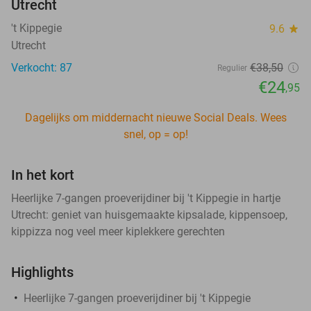
Utrecht
't Kippegie
9.6
star
Utrecht
Verkocht: 87
€38
,50
Regulier
€24
,95
Dagelijks om middernacht nieuwe Social Deals. Wees
snel, op = op!
In het kort
Heerlijke 7-gangen proeverijdiner bij 't Kippegie in hartje
Utrecht: geniet van huisgemaakte kipsalade, kippensoep,
kippizza nog veel meer kiplekkere gerechten
Highlights
Heerlijke 7-gangen proeverijdiner bij 't Kippegie