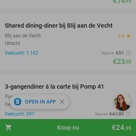
€14
,95
favorite_border
Shared dining-diner bij Blij aan de Vecht
54%
Blij aan de Vecht
9.6
star
Utrecht
Verkocht: 1.162
€51
Regulier
€23
,50
favorite_border
3-gangendiner à la carte bij Pomp 41
38%
Pomp 41
9.8
star
close
OPEN IN APP
De Bilt
Verkocht: 397
€47
,80
Regulier
€29
,50
€24
shopping_cart
Koop nu
,95
favorite_border