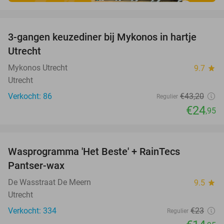
favorite_border
3-gangen keuzediner bij Mykonos in hartje
42%
Utrecht
Mykonos Utrecht
9.7
star
Utrecht
Verkocht: 86
€43
,20
Regulier
€24
,95
favorite_border
Wasprogramma 'Het Beste' + RainTecs
35%
Pantser-wax
De Wasstraat De Meern
9.5
star
Utrecht
Verkocht: 334
€23
Regulier