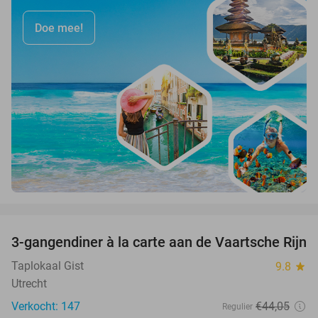
Doe mee!
favorite_border
3-gangendiner à la carte aan de Vaartsche Rijn
41%
Taplokaal Gist
9.8
star
Utrecht
Verkocht: 147
€44
,05
Regulier