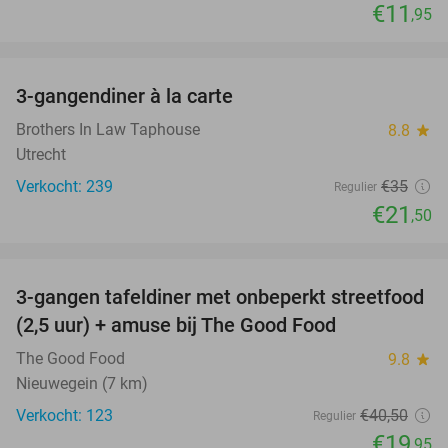
€11
,95
favorite_border
3-gangendiner à la carte
39%
Brothers In Law Taphouse
8.8
star
Utrecht
Verkocht: 239
€35
Regulier
€21
,50
favorite_border
3-gangen tafeldiner met onbeperkt streetfood
51%
(2,5 uur) + amuse bij The Good Food
The Good Food
9.8
star
Nieuwegein (7 km)
Verkocht: 123
€40
,50
Regulier
€19
,95