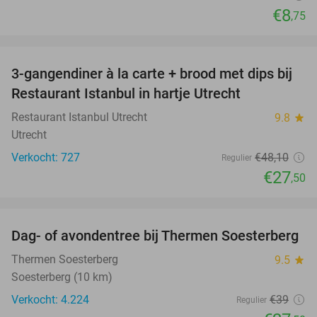
€8
,75
favorite_border
3-gangendiner à la carte + brood met dips bij
43%
Restaurant Istanbul in hartje Utrecht
Restaurant Istanbul Utrecht
9.8
star
Utrecht
Verkocht: 727
€48
,10
Regulier
€27
,50
favorite_border
Dag- of avondentree bij Thermen Soesterberg
29%
Thermen Soesterberg
9.5
star
Soesterberg (10 km)
Verkocht: 4.224
€39
Regulier