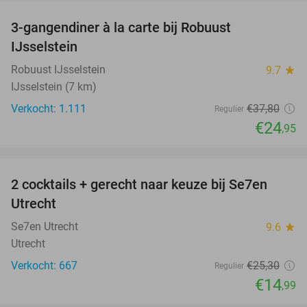
3-gangendiner à la carte bij Robuust
34%
IJsselstein
Robuust IJsselstein
9.7
star
IJsselstein (7 km)
Verkocht: 1.111
€37
,80
Regulier
€24
,95
favorite_border
2 cocktails + gerecht naar keuze bij Se7en
41%
Utrecht
Se7en Utrecht
9.6
star
Utrecht
Verkocht: 667
€25
,30
Regulier
€14
,99