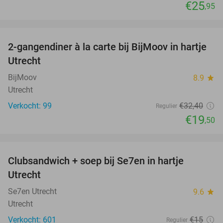
€25
,95
favorite_border
2-gangendiner à la carte bij BijMoov in hartje
40%
Utrecht
BijMoov
8.9
star
Utrecht
Verkocht: 99
€32
,40
Regulier
€19
,50
favorite_border
Clubsandwich + soep bij Se7en in hartje
42%
Utrecht
Se7en Utrecht
9.6
star
Utrecht
Verkocht: 601
€15
Regulier