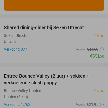
favorite_border
Shared dining-diner bij Se7en Utrecht
47%
Se7en Utrecht
9.6
star
Utrecht
Verkocht: 877
€44
,60
Regulier
€23
,50
favorite_border
Entree Bounce Valley (2 uur) + sokken +
46%
verkoelende slush puppy
Bounce Valley Houten
9.6
star
Houten (6 km)
Verkocht: 1.763
€21
,95
Regulier