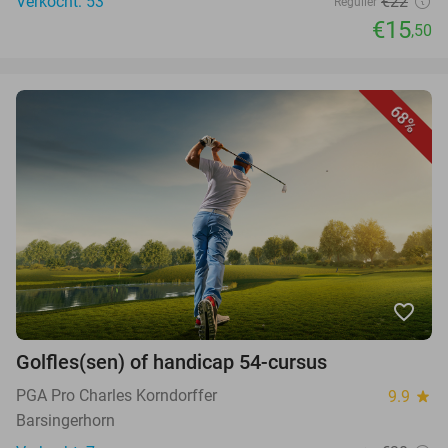
Verkocht: 53
€22
Regulier
€15
,50
68%
favorite_border
Golfles(sen) of handicap 54-cursus
PGA Pro Charles Korndorffer
9.9
star
Barsingerhorn