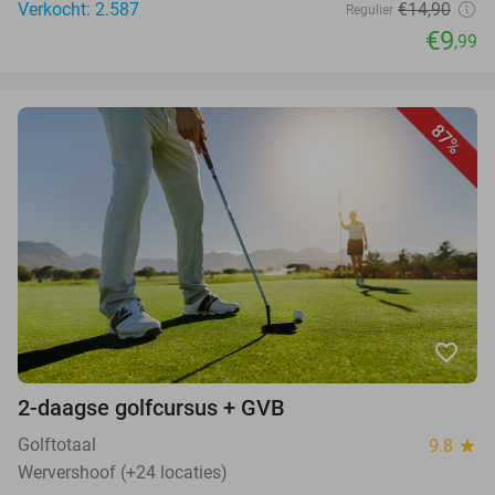
Verkocht: 2.587
€14,90
Regulier
€9
,99
87%
favorite_border
2-daagse golfcursus + GVB
Golftotaal
9.8
star
Wervershoof (+24 locaties)