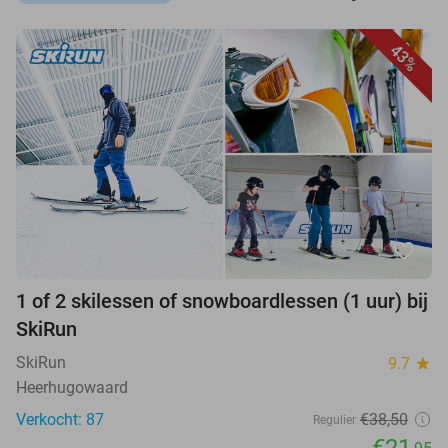
43%
favorite_border
1 of 2 skilessen of snowboardlessen (1 uur) bij
SkiRun
SkiRun
9.7
star
Heerhugowaard
Verkocht: 87
€38,50
Regulier
€21