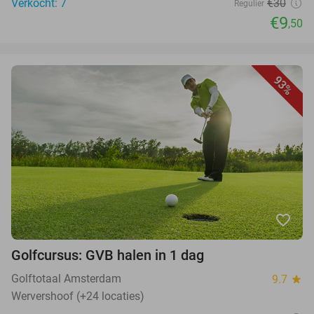
Verkocht: 7
€30
Regulier
€9
,50
93%
favorite_border
Golfcursus: GVB halen in 1 dag
Golftotaal Amsterdam
9.7
star
Wervershoof (+24 locaties)