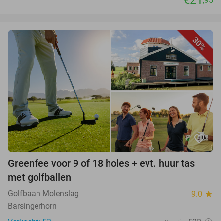
,95
30%
favorite_border
Greenfee voor 9 of 18 holes + evt. huur tas
met golfballen
Golfbaan Molenslag
9.0
star
Barsingerhorn