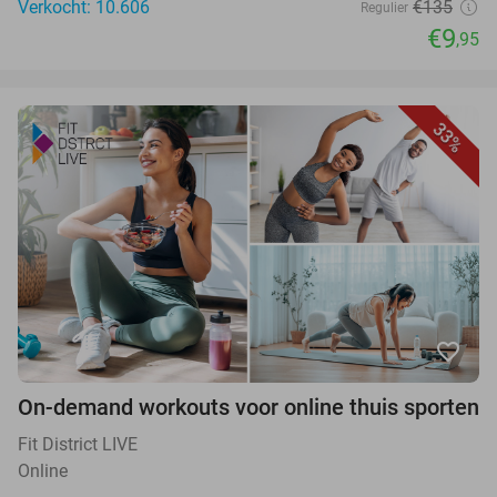
Verkocht: 10.606
€135
Regulier
€9
,95
33%
favorite_border
On-demand workouts voor online thuis sporten
Fit District LIVE
Online