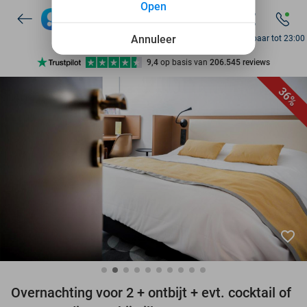
Open
7 dagen per week beschikbaar
10+ miljoen leden
Annuleer
Bereikbaar tot 23:00
9,4
op basis van
206.545 reviews
Ontdek 15.000+ deals
36%
7 dagen per week beschikbaar
10+ miljoen leden
favorite_border
Overnachting voor 2 + ontbijt + evt. cocktail of