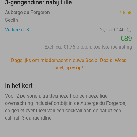
3-gangendiner nabij Lille
Auberge du Forgeron
7.6
star
Seclin
Verkocht: 8
€140
Regulier
€89
Excl. ca. €1,76 p.p.p.n. toeristenbelasting
Dagelijks om middernacht nieuwe Social Deals. Wees
snel, op = op!
In het kort
Voor 2 personen: trakteer jezelf op een gezellige
overnachting inclusief ontbijt in de Auberge du Forgeron,
en geniet eventueel van een cocktail aan de bar of een
culinair 3-gangendiner