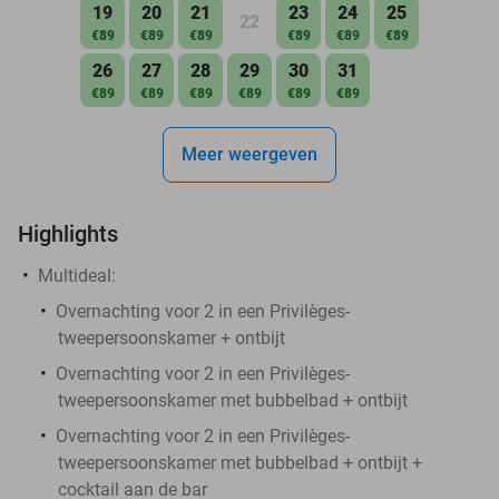
19
20
21
23
24
25
22
€89
€89
€89
€89
€89
€89
26
27
28
29
30
31
€89
€89
€89
€89
€89
€89
Meer weergeven
Highlights
Multideal:
Overnachting voor 2 in een Privilèges-
tweepersoonskamer + ontbijt
Overnachting voor 2 in een Privilèges-
tweepersoonskamer met bubbelbad + ontbijt
Overnachting voor 2 in een Privilèges-
tweepersoonskamer met bubbelbad + ontbijt +
cocktail aan de bar