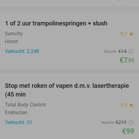
favorite_border
1 of 2 uur trampolinespringen + slush
43%
Samcity
9.7
star
Hoorn
Verkocht: 2.248
€14
Regulier
€7
,95
favorite_border
Stop met roken of vapen d.m.v. lasertherapie
55%
(45 min
Total Body Control
9.9
star
Enkhuizen
Verkocht: 31
€219
Regulier
€99