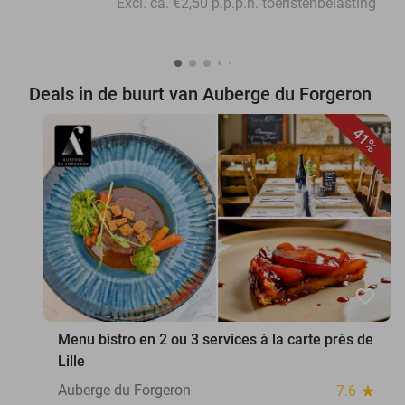
Excl. ca. €2,50 p.p.p.n. toeristenbelasting
Deals in de buurt van Auberge du Forgeron
41%
favorite_border
Menu bistro en 2 ou 3 services à la carte près de
Lille
Auberge du Forgeron
7.6
star