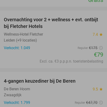
favorite_border
Overnachting voor 2 + wellness + evt. ontbijt
55%
bij Fletcher Hotels
Wellness-Hotel Fletcher
7.4
star
Leiden (+9 locaties)
Verkocht: 1.049
€175
Regulier
€79
Excl. ca. €3 p.p.p.n. toeristenbelasting
favorite_border
4-gangen keuzediner bij De Beren
46%
De Beren Hoorn
9.5
star
Zwaagdijk
Verkocht: 1.799
€47
,70
Regulier