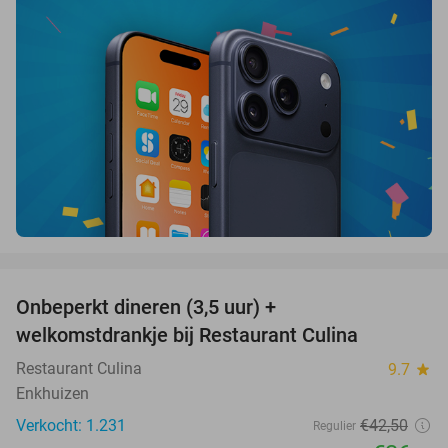
favorite_border
Onbeperkt dineren (3,5 uur) +
13%
welkomstdrankje bij Restaurant Culina
Restaurant Culina
9.7
star
Enkhuizen
Verkocht: 1.231
€42
,50
Regulier