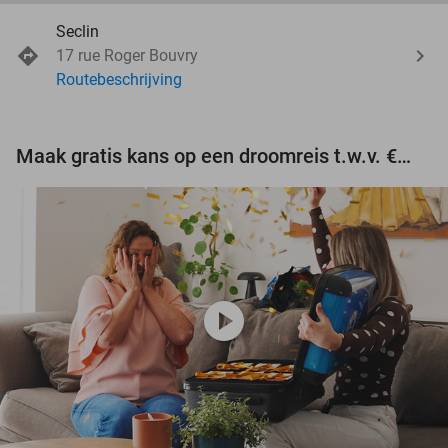
Seclin
17 rue Roger Bouvry
Routebeschrijving
Maak gratis kans op een droomreis t.w.v. €3.000!
play_circle