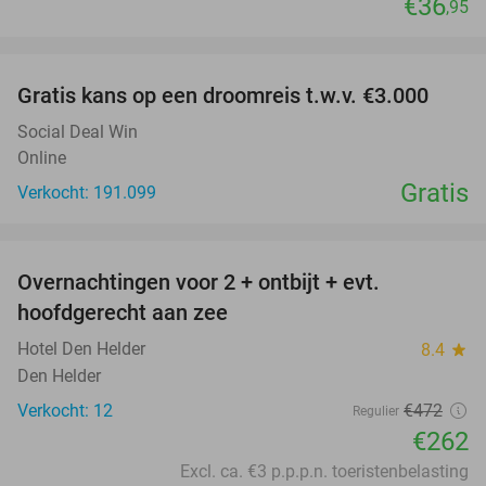
€36
,95
favorite_border
Gratis kans op een droomreis t.w.v. €3.000
Social Deal Win
Online
Gratis
Verkocht: 191.099
favorite_border
Overnachtingen voor 2 + ontbijt + evt.
44%
hoofdgerecht aan zee
Hotel Den Helder
8.4
star
Den Helder
Verkocht: 12
€472
Regulier
€262
Excl. ca. €3 p.p.p.n. toeristenbelasting