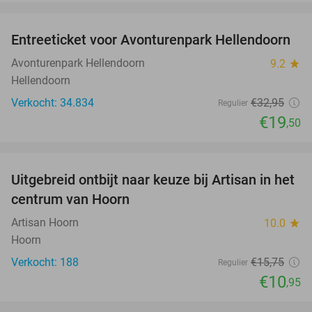
favorite_border
Entreeticket voor Avonturenpark Hellendoorn
41%
Avonturenpark Hellendoorn
9.2
star
Hellendoorn
Verkocht: 34.834
€32
,95
Regulier
€19
,50
favorite_border
Uitgebreid ontbijt naar keuze bij Artisan in het
30%
centrum van Hoorn
Artisan Hoorn
10.0
star
Hoorn
Verkocht: 188
€15
,75
Regulier
€10
,95
favorite_border