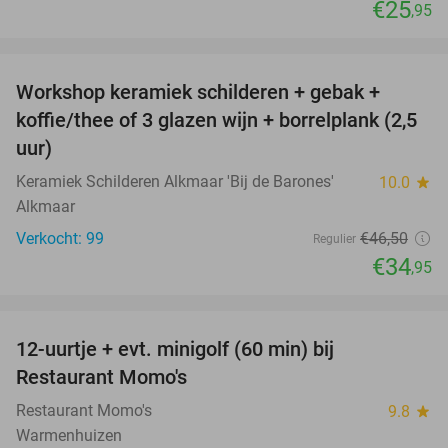
€25
,95
favorite_border
Workshop keramiek schilderen + gebak +
25%
koffie/thee of 3 glazen wijn + borrelplank (2,5
uur)
Keramiek Schilderen Alkmaar 'Bij de Barones'
10.0
star
Alkmaar
Verkocht: 99
€46
,50
Regulier
€34
,95
favorite_border
12-uurtje + evt. minigolf (60 min) bij
31%
Restaurant Momo's
Restaurant Momo's
9.8
star
Warmenhuizen