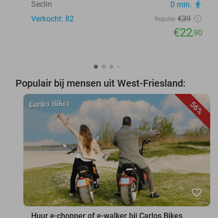
Seclin
0 min.
directions_walk
Verkocht: 82
€39
Regulier
€22
,90
Populair bij mensen uit West-Friesland:
56%
favorite_border
Huur e-chopper of e-walker bij Carlos Bikes