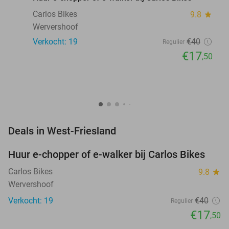
Carlos Bikes
9.8
star
Wervershoof
Verkocht: 19
€40
Regulier
€17
,50
favorite_border
Deals in West-Friesland
Huur e-chopper of e-walker bij Carlos Bikes
56%
Carlos Bikes
9.8
star
Wervershoof
Verkocht: 19
€40
Regulier
€17
,50