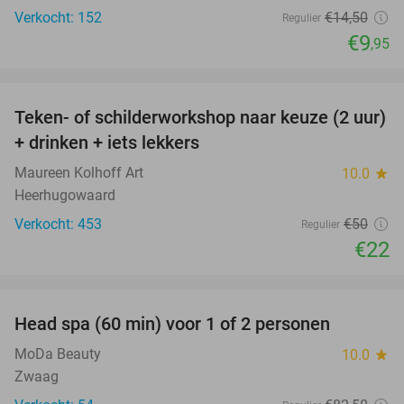
Verkocht: 152
€14
,50
Regulier
€9
,95
favorite_border
Teken- of schilderworkshop naar keuze (2 uur)
56%
+ drinken + iets lekkers
Maureen Kolhoff Art
10.0
star
Heerhugowaard
Verkocht: 453
€50
Regulier
€22
favorite_border
Head spa (60 min) voor 1 of 2 personen
28%
MoDa Beauty
10.0
star
Zwaag