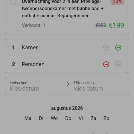
Overnachting voor 2 in een Privilège-
20%
tweepersoonskamer met bubbelbad +
ontbijt + culinair 3-gangendiner
€199
Verkocht: 1
€250
remove_circle_outline
add_circle_outline
1
Kamer
remove_circle_outline
add_circle_outline
2
Personen
Inchecken
Uitchecken
Kies datum
Kies datum
augustus 2026
Ma
Di
Wo
Do
Vr
Za
Zo