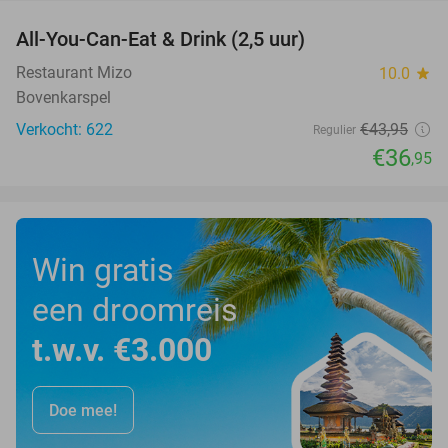
All-You-Can-Eat & Drink (2,5 uur)
16%
Restaurant Mizo
10.0
star
Bovenkarspel
Verkocht: 622
€43
,95
Regulier
€36
,95
Win gratis
een droomreis
t.w.v. €3.000
Doe mee!