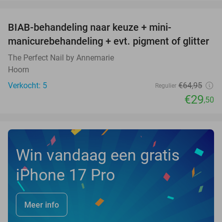
favorite_border
BIAB-behandeling naar keuze + mini-
55%
NEW
manicurebehandeling + evt. pigment of glitter
TODAY
The Perfect Nail by Annemarie
Hoorn
Verkocht: 5
€64
,95
Regulier
€29
,50
Win vandaag een gratis
iPhone 17 Pro
Meer info