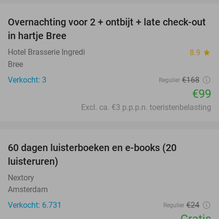
Overnachting voor 2 + ontbijt + late check-out
41%
NEW
in hartje Bree
TODAY
Hotel Brasserie Ingredi
8.9
star
Bree
Verkocht: 3
€168
Regulier
€99
Excl. ca. €3 p.p.p.n. toeristenbelasting
favorite_border
100%
60 dagen luisterboeken en e-books (20
luisteruren)
Nextory
Amsterdam
Verkocht: 6.731
€24
Regulier
Gratis