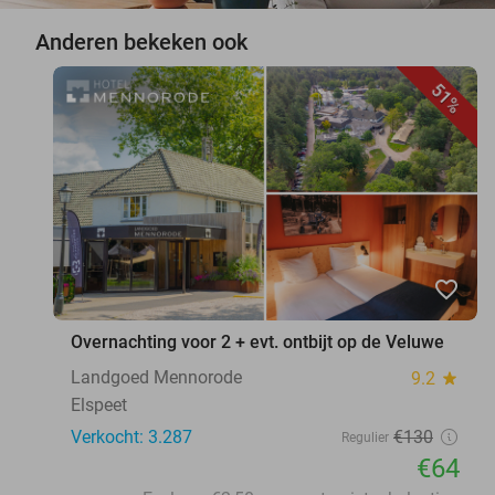
Anderen bekeken ook
51%
favorite_border
Overnachting voor 2 + evt. ontbijt op de Veluwe
Landgoed Mennorode
9.2
star
Elspeet
Verkocht: 3.287
€130
Regulier
€64