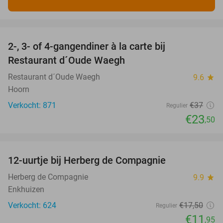
favorite_border
2-, 3- of 4-gangendiner à la carte bij
36%
Restaurant d´Oude Waegh
Restaurant d´Oude Waegh
9.6
star
Hoorn
Verkocht: 871
€37
Regulier
€23
,50
favorite_border
12-uurtje bij Herberg de Compagnie
32%
Herberg de Compagnie
9.9
star
Enkhuizen
Verkocht: 624
€17
,50
Regulier
€11
,95