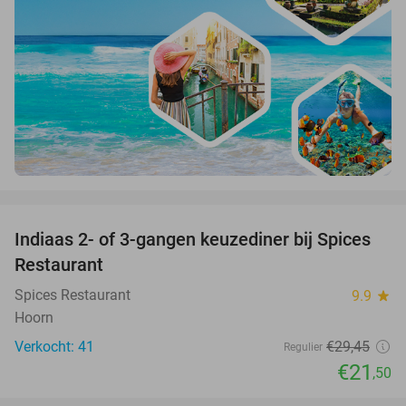
favorite_border
Indiaas 2- of 3-gangen keuzediner bij Spices
27%
Restaurant
Spices Restaurant
9.9
star
Hoorn
Verkocht: 41
€29
,45
Regulier
€21
,50
favorite_border