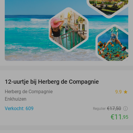
favorite_border
12-uurtje bij Herberg de Compagnie
32%
Herberg de Compagnie
9.9
star
Enkhuizen
Verkocht: 609
€17
,50
Regulier
€11
,95
favorite_border