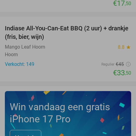
€17
,50
favorite_border
Indiase All-You-Can-Eat BBQ (2 uur) + drankje
26%
(fris, bier, wijn)
Mango Leaf Hoorn
8.8
star
Hoorn
Verkocht: 149
€45
Regulier
€33
,50
Win vandaag een gratis
iPhone 17 Pro