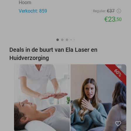
Hoorn
Verkocht: 859
€37
Regulier
€23
,50
Deals in de buurt van Ela Laser en
Huidverzorging
60%
favorite_border