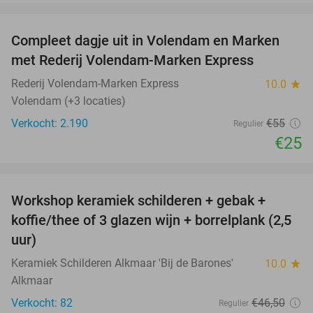
favorite_border
Compleet dagje uit in Volendam en Marken
55%
met Rederij Volendam-Marken Express
Rederij Volendam-Marken Express
10.0
star
Volendam (+3 locaties)
Verkocht: 2.190
€55
Regulier
€25
favorite_border
Workshop keramiek schilderen + gebak +
25%
koffie/thee of 3 glazen wijn + borrelplank (2,5
uur)
Keramiek Schilderen Alkmaar 'Bij de Barones'
10.0
star
Alkmaar
Verkocht: 82
€46
,50
Regulier