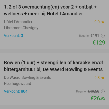
1, 2 of 3 overnachting(en) voor 2 + ontbijt +
32%
NEW
wellness + meer bij Hôtel L'Amandier
TODAY
Hôtel L'Amandier
9.9
star
Libramont-Chevigny
Verkocht: 3
€191
Regulier
€129
favorite_border
Bowlen (1 uur) + steengrillen of karaoke en/of
46%
bittergarnituur bij De Waerd Bowling & Events
De Waerd Bowling & Events
9.3
star
Heerhugowaard
Verkocht: 804
€49
,50
Regulier
€26
,95
favorite_border