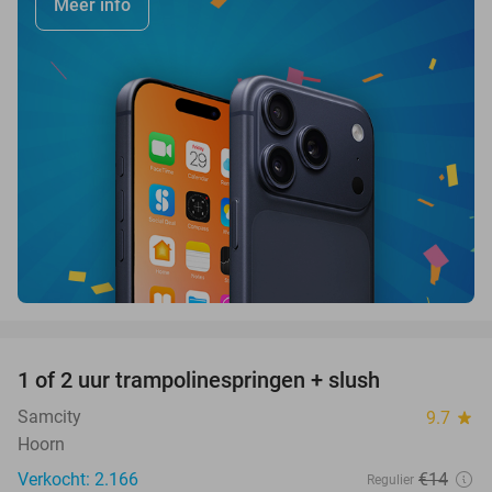
Meer info
favorite_border
1 of 2 uur trampolinespringen + slush
43%
Samcity
9.7
star
Hoorn
Verkocht: 2.166
€14
Regulier