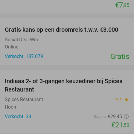
€7
,95
favorite_border
Gratis kans op een droomreis t.w.v. €3.000
Social Deal Win
Online
Gratis
Verkocht: 187.079
favorite_border
Indiaas 2- of 3-gangen keuzediner bij Spices
27%
Restaurant
Spices Restaurant
9.9
star
Hoorn
Verkocht: 38
€29
,45
Regulier
€21
,50