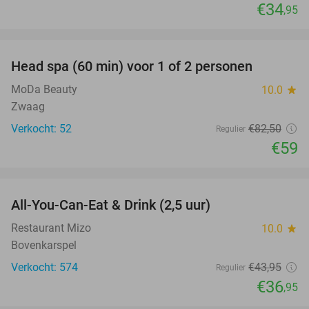
€34
,95
favorite_border
Head spa (60 min) voor 1 of 2 personen
28%
MoDa Beauty
10.0
star
Zwaag
Verkocht: 52
€82
,50
Regulier
€59
favorite_border
All-You-Can-Eat & Drink (2,5 uur)
16%
Restaurant Mizo
10.0
star
Bovenkarspel
Verkocht: 574
€43
,95
Regulier
€36
,95