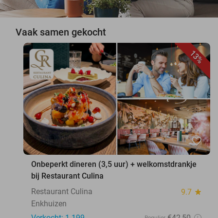
Vaak samen gekocht
13%
favorite_border
Onbeperkt dineren (3,5 uur) + welkomstdrankje
bij Restaurant Culina
Restaurant Culina
9.7
star
Enkhuizen
Verkocht: 1.199
€42
,50
Regulier