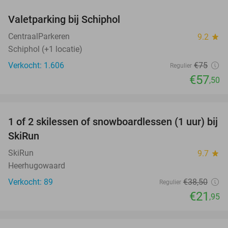
Valetparking bij Schiphol
23%
CentraalParkeren
9.2
star
Schiphol (+1 locatie)
Verkocht: 1.606
€75
Regulier
€57
,50
favorite_border
1 of 2 skilessen of snowboardlessen (1 uur) bij
43%
SkiRun
SkiRun
9.7
star
Heerhugowaard
Verkocht: 89
€38
,50
Regulier
€21
,95
favorite_border