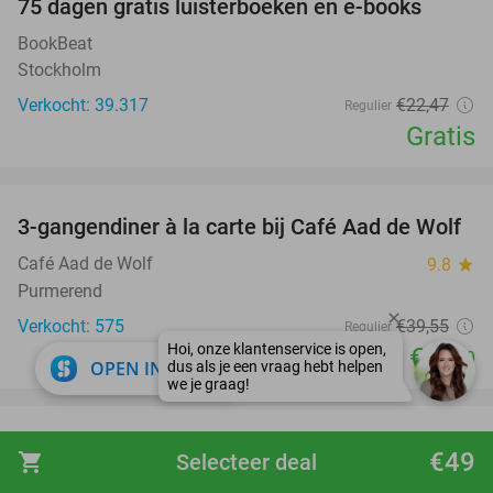
100%
75 dagen gratis luisterboeken en e-books
BookBeat
Stockholm
Verkocht: 39.317
€22
,47
Regulier
Gratis
favorite_border
3-gangendiner à la carte bij Café Aad de Wolf
41%
Café Aad de Wolf
9.8
star
Purmerend
Verkocht: 575
€39
,55
Regulier
€23
,50
close
OPEN IN APP
favorite_border
EntreeMega Bingo Candymen Show Christmas
34%
€49
shopping_cart
Selecteer deal
Edition