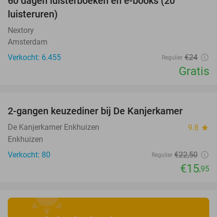
100%
60 dagen luisterboeken en e-books (20
luisteruren)
Nextory
Amsterdam
Verkocht: 6.455
€24
Regulier
Gratis
favorite_border
2-gangen keuzediner bij De Kanjerkamer
29%
De Kanjerkamer Enkhuizen
9.8
star
Enkhuizen
Verkocht: 80
€22
,50
Regulier
€15
,95