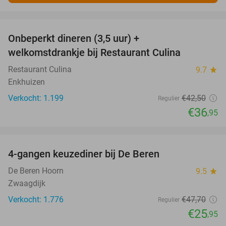
favorite_border
Onbeperkt dineren (3,5 uur) +
13%
welkomstdrankje bij Restaurant Culina
Restaurant Culina
9.7
star
Enkhuizen
Verkocht: 1.199
€42
,50
Regulier
€36
,95
favorite_border
4-gangen keuzediner bij De Beren
46%
De Beren Hoorn
9.5
star
Zwaagdijk
Verkocht: 1.776
€47
,70
Regulier
€25
,95