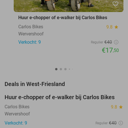
favorite_border
Huur e-chopper of e-walker bij Carlos Bikes
Carlos Bikes
9.8
star
Wervershoof
Verkocht: 9
€40
Regulier
€17
,50
favorite_border
Deals in West-Friesland
Huur e-chopper of e-walker bij Carlos Bikes
56%
NEW
TODAY
Carlos Bikes
9.8
star
Wervershoof
Verkocht: 9
€40
Regulier