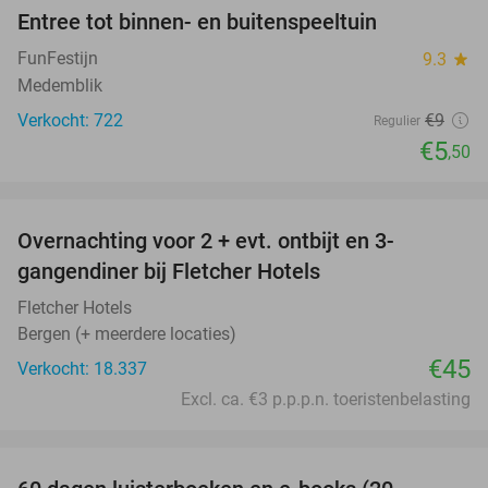
Entree tot binnen- en buitenspeeltuin
39%
FunFestijn
9.3
star
Medemblik
Verkocht: 722
€9
Regulier
€5
,50
favorite_border
Overnachting voor 2 + evt. ontbijt en 3-
gangendiner bij Fletcher Hotels
Fletcher Hotels
Bergen (+ meerdere locaties)
€45
Verkocht: 18.337
Excl. ca. €3 p.p.p.n. toeristenbelasting
favorite_border