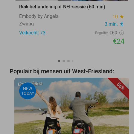
Reikibehandeling of NEI-sessie (60 min)
Embody by Angela
10
star
Zwaag
3 min.
directions_walk
Verkocht: 73
€60
Regulier
€24
Populair bij mensen uit West-Friesland:
56%
NEW
TODAY