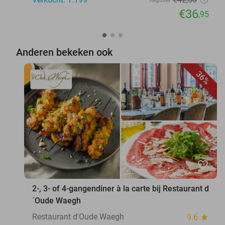
€36
,95
Anderen bekeken ook
36%
favorite_border
2-, 3- of 4-gangendiner à la carte bij Restaurant d
´Oude Waegh
Restaurant d'Oude Waegh
9.6
star