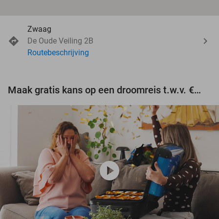
Zwaag
De Oude Veiling 2B
Routebeschrijving
Maak gratis kans op een droomreis t.w.v. €3.000!
play_circle