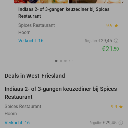
Indiaas 2- of 3-gangen keuzediner bij Spices
Restaurant
Spices Restaurant
9.9
star
Hoorn
Verkocht: 16
€29
,45
Regulier
€21
,50
favorite_border
Deals in West-Friesland
Indiaas 2- of 3-gangen keuzediner bij Spices
27%
NEW
Restaurant
TODAY
Spices Restaurant
9.9
star
Hoorn
Verkocht: 16
€29
,45
Regulier