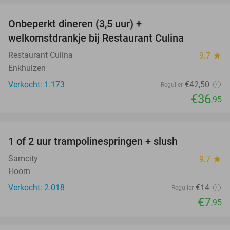
Onbeperkt dineren (3,5 uur) +
13%
welkomstdrankje bij Restaurant Culina
Restaurant Culina
9.7
star
Enkhuizen
Verkocht: 1.173
€42
,50
Regulier
€36
,95
favorite_border
1 of 2 uur trampolinespringen + slush
43%
Samcity
9.7
star
Hoorn
Verkocht: 2.018
€14
Regulier
€7
,95
favorite_border