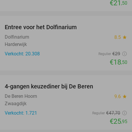
€21
,50
favorite_border
Entree voor het Dolfinarium
36%
Dolfinarium
8.5
star
Harderwijk
Verkocht: 20.308
€29
Regulier
€18
,50
favorite_border
4-gangen keuzediner bij De Beren
46%
De Beren Hoorn
9.6
star
Zwaagdijk
Verkocht: 1.721
€47
,70
Regulier
€25
,95
favorite_border