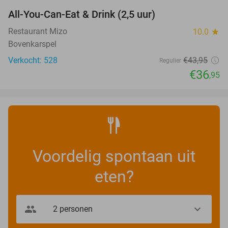
All-You-Can-Eat & Drink (2,5 uur)
16%
Restaurant Mizo
10.0
star
Bovenkarspel
Verkocht: 528
€43
,95
Regulier
€36
,95
Voordelig spontaan uit
eten?