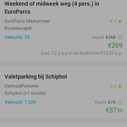
Weekend of midweek weg (4 pers.) in
25%
EuroParcs
EuroParcs Markermeer
9.1
star
Bovenkarspel
Verkocht: 28
€358
Regulier
€269
Excl. €2 p.p.p.n. en bedlinnen €13,50 p.p.
favorite_border
Valetparking bij Schiphol
23%
CentraalParkeren
9.2
star
Schiphol (+1 locatie)
Verkocht: 1.529
€75
Regulier
€57
,50
favorite_border