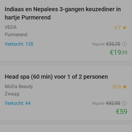
Indiaas en Nepalees 3-gangen keuzediner in
41%
hartje Purmerend
VEDA
9.7
star
Purmerend
Verkocht: 128
€33
,70
Regulier
€19
,95
favorite_border
Head spa (60 min) voor 1 of 2 personen
28%
MoDa Beauty
10.0
star
Zwaag
Verkocht: 44
€82
,50
Regulier
€59
favorite_border