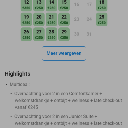
12
13
14
15
18
16
17
€350
€250
€250
€250
€250
19
20
21
22
25
23
24
€250
€250
€250
€250
€250
26
27
28
29
30
31
€250
€250
€250
€350
Meer weergeven
Highlights
Multideal:
Overnachting voor 2 in een Comfortkamer +
welkomstdrankje + ontbijt + wellness + late check-out
vanaf €245
Overnachting voor 2 in een Junior Suite +
welkomstdrankje + ontbijt + wellness + late check-out