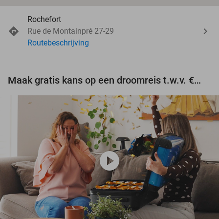
Rochefort
Rue de Montainpré 27-29
Routebeschrijving
Maak gratis kans op een droomreis t.w.v. €3.000!
play_circle