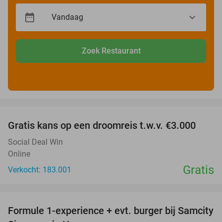
Zoek Restaurant
favorite_border
Gratis kans op een droomreis t.w.v. €3.000
Social Deal Win
Online
Gratis
Verkocht: 183.001
favorite_border
Formule 1-experience + evt. burger bij Samcity
29%