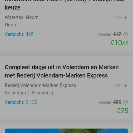
38%
keuze
Watertaxi Hoorn
9.8
star
Hoorn
Verkocht: 465
€17
Regulier
€10
,50
favorite_border
Compleet dagje uit in Volendam en Marken
55%
met Rederij Volendam-Marken Express
Rederij Volendam-Marken Express
10.0
star
Volendam (+3 locaties)
Verkocht: 2.132
€55
Regulier
€25