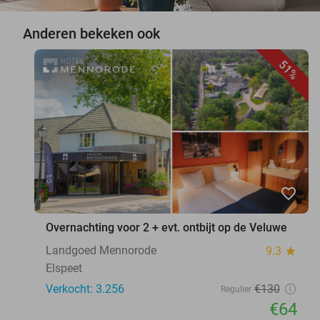
Anderen bekeken ook
51%
favorite_border
Overnachting voor 2 + evt. ontbijt op de Veluwe
Landgoed Mennorode
9.3
star
Elspeet
Verkocht: 3.256
€130
Regulier
€64