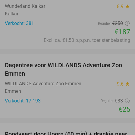
Wunderland Kalkar
8.9
star
Kalkar
Verkocht: 381
€250
Regulier
€187
Excl. ca. €1,50 p.p.p.n. toeristenbelasting
favorite_border
Dagentree voor WILDLANDS Adventure Zoo
24%
Emmen
WILDLANDS Adventure Zoo Emmen
9.6
star
Emmen
Verkocht: 17.193
€33
Regulier
€25
favorite_border
Rondvaart door Hoorn (60 min) + drankje naar