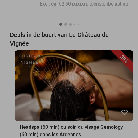
Excl. ca. €2,50 p.p.p.n. toeristenbelasting
Deals in de buurt van Le Château de
Vignée
30%
favorite_border
Headspa (60 min) ou soin du visage Gemology
(60 min) dans les Ardennes