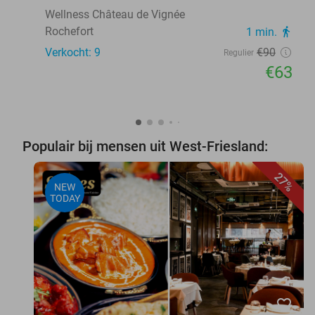
Wellness Château de Vignée
Rochefort
1 min.
directions_walk
Verkocht: 9
€90
Regulier
€63
Populair bij mensen uit West-Friesland:
27%
NEW
TODAY
favorite_border