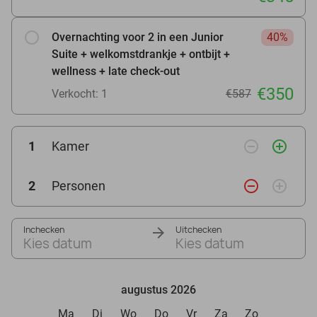
Overnachting voor 2 in een Junior
40%
Suite + welkomstdrankje + ontbijt +
wellness + late check-out
€350
Verkocht: 1
€587
remove_circle_outline
add_circle_outline
1
Kamer
remove_circle_outline
add_circle_outline
2
Personen
Inchecken
Uitchecken
Kies datum
Kies datum
augustus 2026
Ma
Di
Wo
Do
Vr
Za
Zo