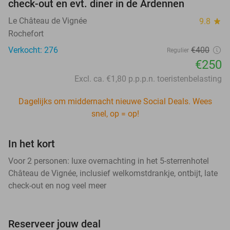
check-out en evt. diner in de Ardennen
Le Château de Vignée
9.8
star
Rochefort
Verkocht: 276
€400
Regulier
€250
Excl. ca. €1,80 p.p.p.n. toeristenbelasting
Dagelijks om middernacht nieuwe Social Deals. Wees
snel, op = op!
In het kort
Voor 2 personen: luxe overnachting in het 5-sterrenhotel
Château de Vignée, inclusief welkomstdrankje, ontbijt, late
check-out en nog veel meer
Reserveer jouw deal