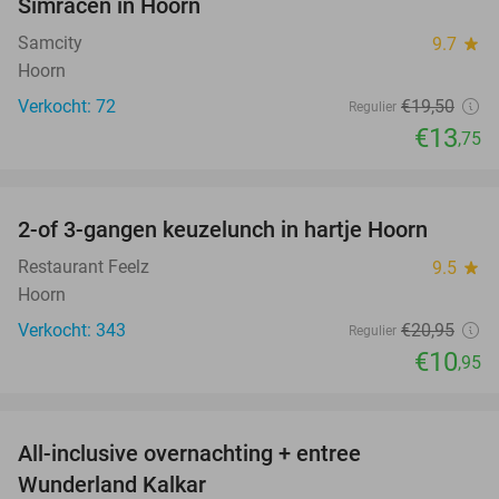
Simracen in Hoorn
Samcity
9.7
star
Hoorn
Verkocht: 72
€19
,50
Regulier
€13
,75
favorite_border
2-of 3-gangen keuzelunch in hartje Hoorn
48%
Restaurant Feelz
9.5
star
Hoorn
Verkocht: 343
€20
,95
Regulier
€10
,95
favorite_border
All-inclusive overnachting + entree
25%
Wunderland Kalkar