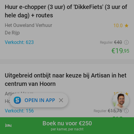
Huur e-chopper (3 uur) of 'DikkeFiets' (3 uur of
50%
hele dag) + routes
Het Ouweland Verhuur
10.0
star
De Rijp
Verkocht: 623
€40
Regulier
€19
,95
favorite_border
Uitgebreid ontbijt naar keuze bij Artisan in het
30%
centrum van Hoorn
Artisan Hoorn
10.0
star
close
OPEN IN APP
Hoorn
Verkocht: 156
€15
,75
Regulier
€10
,95
Boek nu voor €250
hotel
shopping_cart
Boek nu
navigate_next
favorite_border
per kamer, per nacht