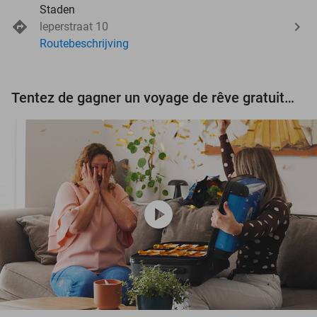
Staden
leperstraat 10
Routebeschrijving
Tentez de gagner un voyage de rêve gratuit d'une valeur de 3.000 € !
play_circle