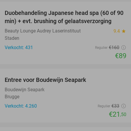
Duobehandeling Japanese head spa (60 of 90
44%
min) + evt. brushing of gelaatsverzorging
Beauty Lounge Audrey Laserinstituut
9.4
star
Staden
Verkocht: 431
€160
Regulier
€89
favorite_border
Entree voor Boudewijn Seapark
35%
Boudewijn Seapark
Brugge
Verkocht: 4.260
€33
Regulier
€21
,50
favorite_border