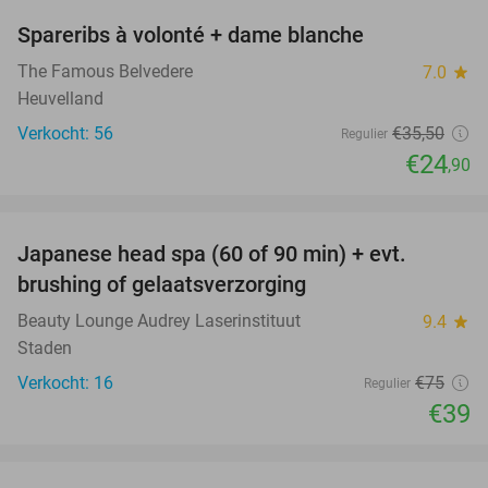
Spareribs à volonté + dame blanche
30%
The Famous Belvedere
7.0
star
Heuvelland
Verkocht: 56
€35
,50
Regulier
€24
,90
favorite_border
Japanese head spa (60 of 90 min) + evt.
48%
brushing of gelaatsverzorging
Beauty Lounge Audrey Laserinstituut
9.4
star
Staden
Verkocht: 16
€75
Regulier
€39
favorite_border