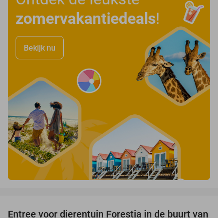
zomervakantiedeals
!
Bekijk nu
favorite_border
Entree voor dierentuin Forestia in de buurt van
15%