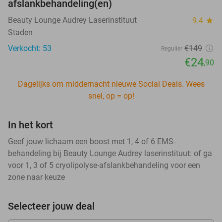
afslankbehandeling(en)
Beauty Lounge Audrey Laserinstituut
9.4
star
Staden
Verkocht: 53
€149
Regulier
€24
,90
Dagelijks om middernacht nieuwe Social Deals. Wees
snel, op = op!
In het kort
Geef jouw lichaam een boost met 1, 4 of 6 EMS-
behandeling bij Beauty Lounge Audrey laserinstituut: of ga
voor 1, 3 of 5 cryolipolyse-afslankbehandeling voor een
zone naar keuze
Selecteer jouw deal