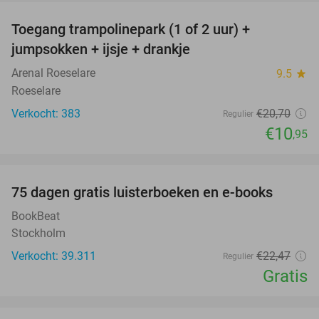
Toegang trampolinepark (1 of 2 uur) +
47%
jumpsokken + ijsje + drankje
Arenal Roeselare
9.5
star
Roeselare
Verkocht: 383
€20
,70
Regulier
€10
,95
favorite_border
100%
75 dagen gratis luisterboeken en e-books
BookBeat
Stockholm
Verkocht: 39.311
€22
,47
Regulier
Gratis
favorite_border