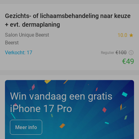
favorite_border
Gezichts- of lichaamsbehandeling naar keuze
51%
+ evt. dermaplaning
Salon Unique Beerst
10.0
star
Beerst
Verkocht: 17
€100
Regulier
€49
Win vandaag een gratis
iPhone 17 Pro
Meer info