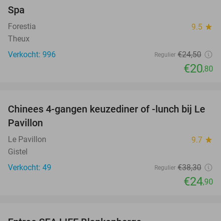
Spa
Forestia
9.5
star
Theux
Verkocht: 996
€24
,50
Regulier
€20
,80
favorite_border
Chinees 4-gangen keuzediner of -lunch bij Le
35%
Pavillon
Le Pavillon
9.7
star
Gistel
Verkocht: 49
€38
,30
Regulier
€24
,90
favorite_border