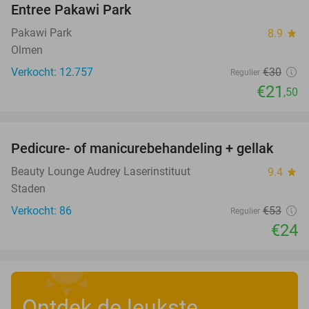
Entree Pakawi Park
28%
Pakawi Park
8.9
star
Olmen
Verkocht: 12.757
€30
Regulier
€21
,50
favorite_border
Pedicure- of manicurebehandeling + gellak
55%
Beauty Lounge Audrey Laserinstituut
9.4
star
Staden
Verkocht: 86
€53
Regulier
€24
Ontdek de leukste