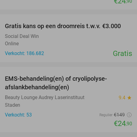
€24
,90
favorite_border
Gratis kans op een droomreis t.w.v. €3.000
Social Deal Win
Online
Gratis
Verkocht: 186.682
favorite_border
EMS-behandeling(en) of cryolipolyse-
83%
afslankbehandeling(en)
Beauty Lounge Audrey Laserinstituut
9.4
star
Staden
Verkocht: 53
€149
Regulier
€24
,90