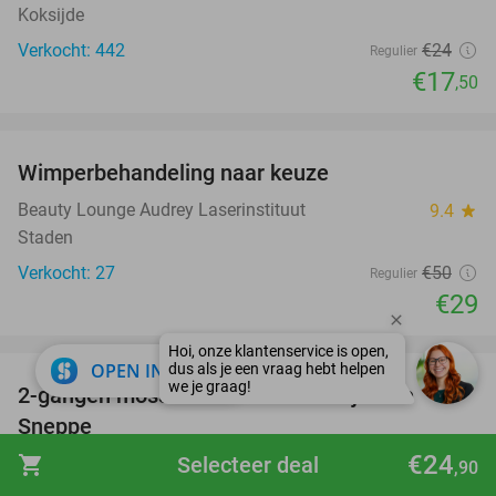
Koksijde
Verkocht: 442
€24
Regulier
€17
,50
favorite_border
Wimperbehandeling naar keuze
42%
Beauty Lounge Audrey Laserinstituut
9.4
star
Staden
Verkocht: 27
€50
Regulier
€29
favorite_border
close
OPEN IN APP
2-gangen mosseldiner of -lunch bij In De
35%
Sneppe
€24
shopping_cart
Selecteer deal
In De Sneppe
9.4
star
,90
Houthulst