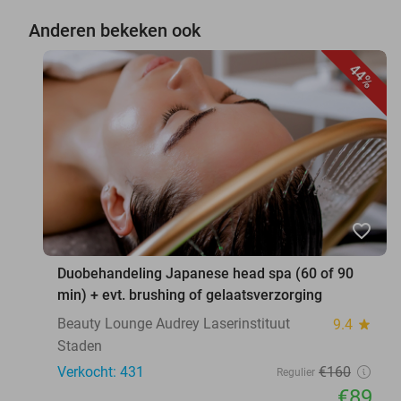
Anderen bekeken ook
44%
favorite_border
Duobehandeling Japanese head spa (60 of 90
min) + evt. brushing of gelaatsverzorging
Beauty Lounge Audrey Laserinstituut
9.4
star
Staden
Verkocht: 431
€160
Regulier
€89