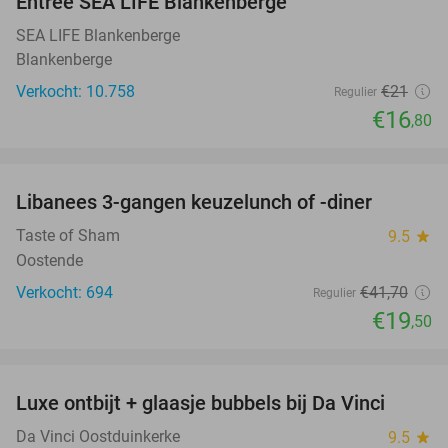
Entree SEA LIFE Blankenberge
20%
SEA LIFE Blankenberge
Blankenberge
Verkocht: 10.758
€21
Regulier
€16
,80
favorite_border
Libanees 3-gangen keuzelunch of -diner
53%
Taste of Sham
9.5
star
Oostende
Verkocht: 694
€41
,70
Regulier
€19
,50
favorite_border
Luxe ontbijt + glaasje bubbels bij Da Vinci
27%
Da Vinci Oostduinkerke
9.5
star