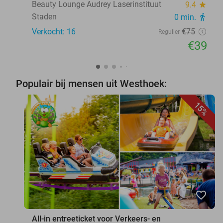
Beauty Lounge Audrey Laserinstituut
9.4
star
Staden
0 min.
directions_walk
Verkocht: 16
€75
Regulier
€39
Populair bij mensen uit Westhoek:
15%
favorite_border
All-in entreeticket voor Verkeers- en