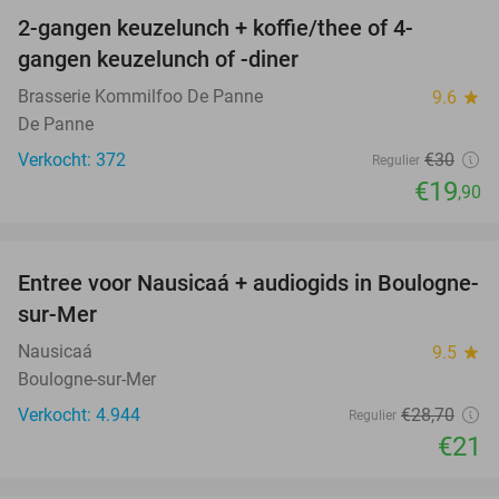
2-gangen keuzelunch + koffie/thee of 4-
34%
gangen keuzelunch of -diner
Brasserie Kommilfoo De Panne
9.6
star
De Panne
Verkocht: 372
€30
Regulier
€19
,90
favorite_border
Entree voor Nausicaá + audiogids in Boulogne-
27%
sur-Mer
Nausicaá
9.5
star
Boulogne-sur-Mer
Verkocht: 4.944
€28
,70
Regulier
€21
favorite_border