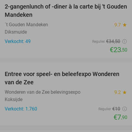
2-gangenlunch of -diner à la carte bij 't Gouden
32%
Mandeken
´t Gouden Mandeken
9.7
star
Diksmuide
Verkocht: 49
€34
,50
Regulier
€23
,50
favorite_border
Entree voor speel- en beleefexpo Wonderen
21%
van de Zee
Wonderen van de Zee belevingsexpo
9.2
star
Koksijde
Verkocht: 1.760
€10
Regulier
€7
,90
favorite_border