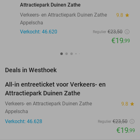
Attractiepark Duinen Zathe
Verkeers- en Attractiepark Duinen Zathe
9.8
star
Appelscha
Verkocht: 46.620
€23
,50
Regulier
€19
,99
favorite_border
Deals in Westhoek
All-in entreeticket voor Verkeers- en
15%
Attractiepark Duinen Zathe
Verkeers- en Attractiepark Duinen Zathe
9.8
star
Appelscha
Verkocht: 46.628
€23
,50
Regulier
€19
,99