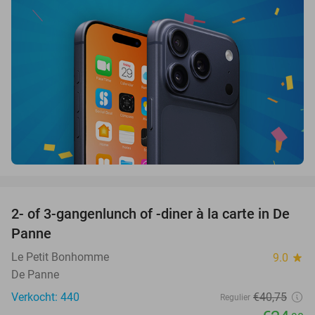
favorite_border
2- of 3-gangenlunch of -diner à la carte in De
39%
Panne
Le Petit Bonhomme
9.0
star
De Panne
Verkocht: 440
€40
,75
Regulier