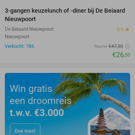
3-gangen keuzelunch of -diner bij De Beiaard
44%
Nieuwpoort
De Beiaard Nieuwpoort
9.6
star
Nieuwpoort
Verkocht: 786
€47
,50
Regulier
€26
,50
Win gratis
een droomreis
t.w.v. €3.000
Doe mee!