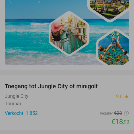
favorite_border
Toegang tot Jungle City of minigolf
18%
Jungle City
9.0
star
Tournai
Verkocht: 1.852
€23
Regulier
€18
,90
favorite_border