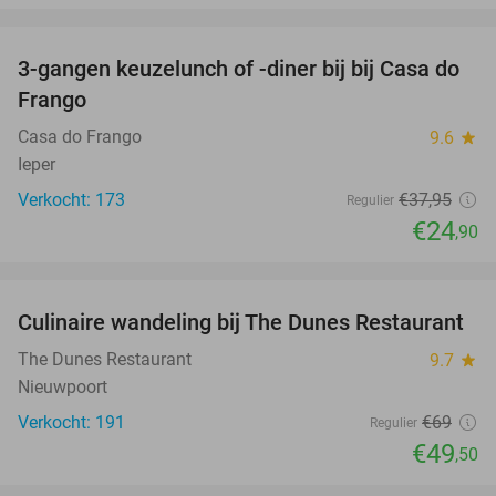
favorite_border
3-gangen keuzelunch of -diner bij bij Casa do
34%
Frango
Casa do Frango
9.6
star
Ieper
Verkocht: 173
€37
,95
Regulier
€24
,90
favorite_border
Culinaire wandeling bij The Dunes Restaurant
28%
The Dunes Restaurant
9.7
star
Nieuwpoort
Verkocht: 191
€69
Regulier
€49
,50
favorite_border