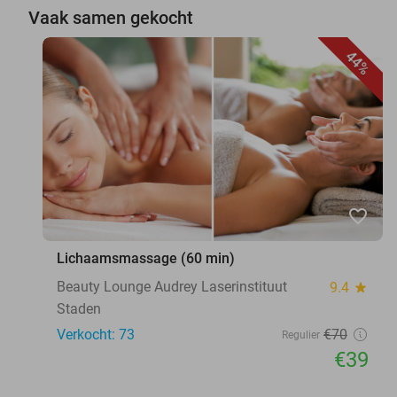
Vaak samen gekocht
44%
favorite_border
Lichaamsmassage (60 min)
Beauty Lounge Audrey Laserinstituut
9.4
star
Staden
Verkocht: 73
€70
Regulier
€39