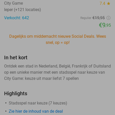
City Game
7.4
star
Ieper (+121 locaties)
Verkocht: 642
€19
,95
Regulier
€9
,95
Dagelijks om middernacht nieuwe Social Deals. Wees
snel, op = op!
In het kort
Ontdek een stad in Nederland, België, Frankrijk of Duitsland
op een unieke manier met een stadsspel naar keuze van
City Game: keuze uit maar liefst 7 spellen
Highlights
Stadsspel naar keuze (7 keuzes)
Zie hier de inhoud van de deal