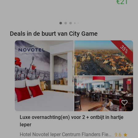
€21
Deals in de buurt van City Game
35%
favorite_border
Luxe overnachting(en) voor 2 + ontbijt in hartje
Ieper
Hotel Novotel Ieper Centrum Flanders Fields
9.6
star