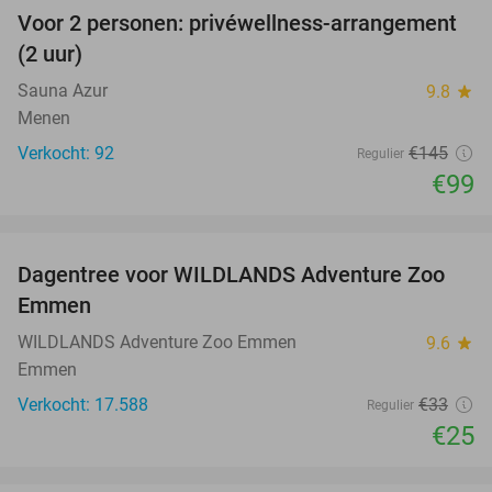
Voor 2 personen: privéwellness-arrangement
32%
(2 uur)
Sauna Azur
9.8
star
Menen
Verkocht: 92
€145
Regulier
€99
favorite_border
Dagentree voor WILDLANDS Adventure Zoo
24%
Emmen
WILDLANDS Adventure Zoo Emmen
9.6
star
Emmen
Verkocht: 17.588
€33
Regulier
€25