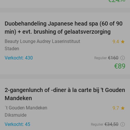
favorite_border
Duobehandeling Japanese head spa (60 of 90
44%
min) + evt. brushing of gelaatsverzorging
Beauty Lounge Audrey Laserinstituut
9.4
star
Staden
Verkocht: 430
€160
Regulier
€89
favorite_border
2-gangenlunch of -diner à la carte bij 't Gouden
32%
Mandeken
´t Gouden Mandeken
9.7
star
Diksmuide
Verkocht: 45
€34
,50
Regulier