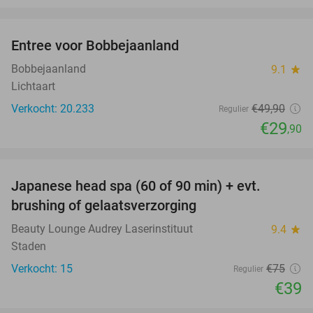
favorite_border
Entree voor Bobbejaanland
40%
Bobbejaanland
9.1
star
Lichtaart
Verkocht: 20.233
€49
,90
Regulier
€29
,90
favorite_border
Japanese head spa (60 of 90 min) + evt.
48%
brushing of gelaatsverzorging
Beauty Lounge Audrey Laserinstituut
9.4
star
Staden
Verkocht: 15
€75
Regulier
€39
favorite_border