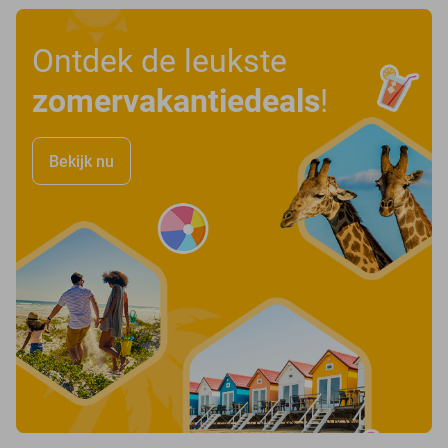
Ontdek de leukste
zomervakantiedeals
!
Bekijk nu