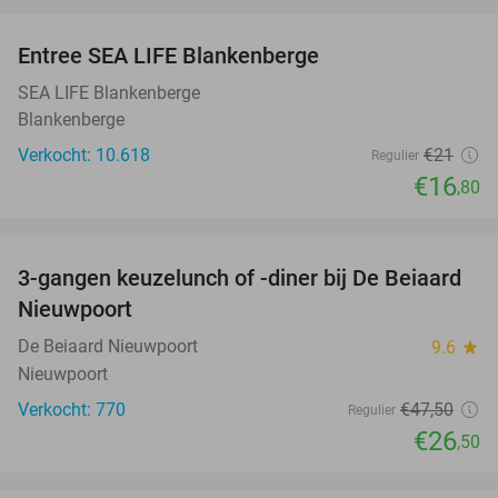
Entree SEA LIFE Blankenberge
20%
SEA LIFE Blankenberge
Blankenberge
Verkocht: 10.618
€21
Regulier
€16
,80
favorite_border
3-gangen keuzelunch of -diner bij De Beiaard
44%
Nieuwpoort
De Beiaard Nieuwpoort
9.6
star
Nieuwpoort
Verkocht: 770
€47
,50
Regulier
€26
,50
favorite_border