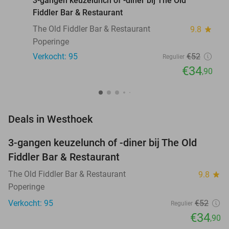
3-gangen keuzelunch of -diner bij The Old
Fiddler Bar & Restaurant
The Old Fiddler Bar & Restaurant
9.8
star
Poperinge
Verkocht: 95
€52
Regulier
€34
,90
favorite_border
Deals in Westhoek
3-gangen keuzelunch of -diner bij The Old
33%
Fiddler Bar & Restaurant
The Old Fiddler Bar & Restaurant
9.8
star
Poperinge
Verkocht: 95
€52
Regulier
€34
,90