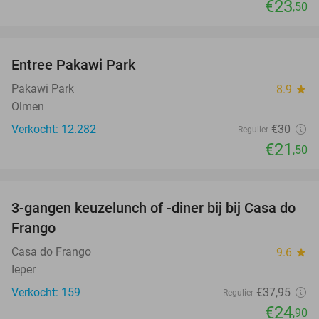
€23
,50
favorite_border
Entree Pakawi Park
28%
Pakawi Park
8.9
star
Olmen
Verkocht: 12.282
€30
Regulier
€21
,50
favorite_border
3-gangen keuzelunch of -diner bij bij Casa do
34%
Frango
Casa do Frango
9.6
star
Ieper
Verkocht: 159
€37
,95
Regulier
€24
,90