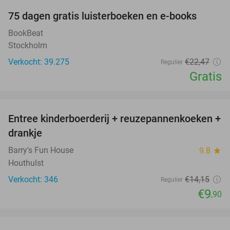
100%
75 dagen gratis luisterboeken en e-books
BookBeat
Stockholm
Verkocht: 39.275
€22
,47
Regulier
Gratis
favorite_border
Entree kinderboerderij + reuzepannenkoeken +
30%
drankje
Barry's Fun House
9.8
star
Houthulst
Verkocht: 346
€14
,15
Regulier
€9
,90
favorite_border