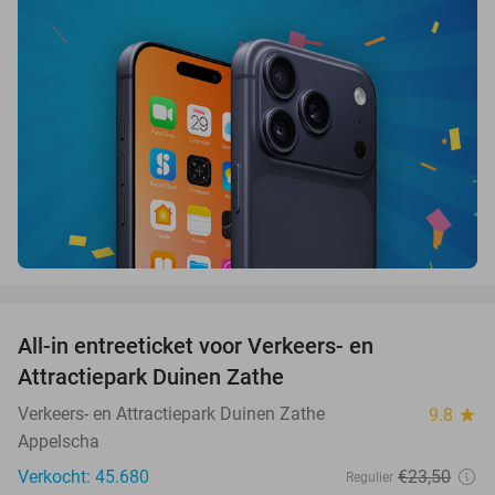
favorite_border
All-in entreeticket voor Verkeers- en
15%
Attractiepark Duinen Zathe
Verkeers- en Attractiepark Duinen Zathe
9.8
star
Appelscha
Verkocht: 45.680
€23
,50
Regulier