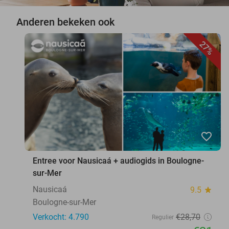
Anderen bekeken ook
27%
favorite_border
Entree voor Nausicaá + audiogids in Boulogne-
sur-Mer
Nausicaá
9.5
star
Boulogne-sur-Mer
Verkocht: 4.790
€28
,70
Regulier