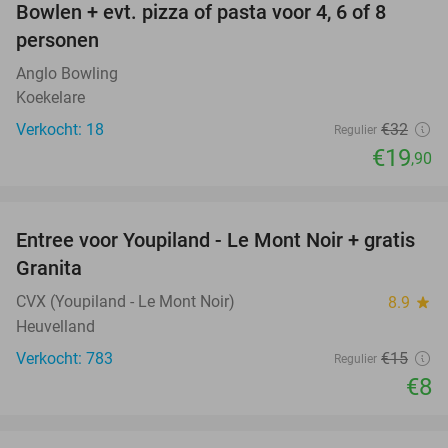
Bowlen + evt. pizza of pasta voor 4, 6 of 8
38%
personen
Anglo Bowling
Koekelare
Verkocht: 18
€32
Regulier
€19
,90
favorite_border
Entree voor Youpiland - Le Mont Noir + gratis
47%
Granita
CVX (Youpiland - Le Mont Noir)
8.9
star
Heuvelland
Verkocht: 783
€15
Regulier
€8
favorite_border