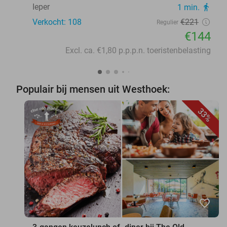
Ieper
1 min.
directions_walk
Verkocht: 108
€221
Regulier
€144
Excl. ca. €1,80 p.p.p.n. toeristenbelasting
Populair bij mensen uit Westhoek:
33%
favorite_border