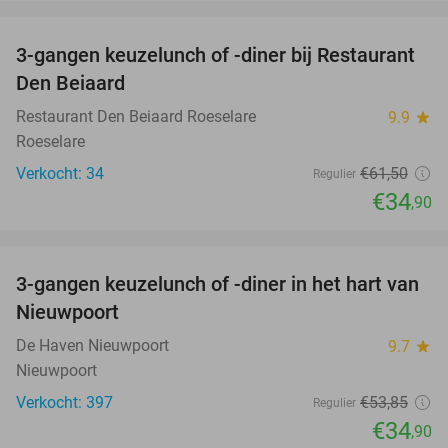
favorite_border
3-gangen keuzelunch of -diner bij Restaurant
43%
Den Beiaard
Restaurant Den Beiaard Roeselare
9.9
star
Roeselare
Verkocht: 34
€61
,50
Regulier
€34
,90
favorite_border
3-gangen keuzelunch of -diner in het hart van
35%
Nieuwpoort
De Haven Nieuwpoort
9.7
star
Nieuwpoort
Verkocht: 397
€53
,85
Regulier
€34
,90