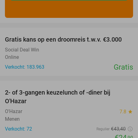
favorite_border
Gratis kans op een droomreis t.w.v. €3.000
Social Deal Win
Online
Gratis
Verkocht: 183.963
favorite_border
2- of 3-gangen keuzelunch of -diner bij
43%
O'Hazar
O'Hazar
7.8
star
Menen
Verkocht: 72
€43
,40
Regulier
€24
,90