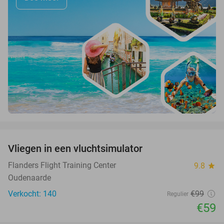
favorite_border
Vliegen in een vluchtsimulator
40%
Flanders Flight Training Center
9.8
star
Oudenaarde
Verkocht: 140
€99
Regulier
€59
favorite_border