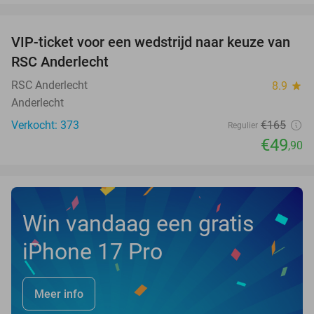
favorite_border
VIP-ticket voor een wedstrijd naar keuze van
70%
RSC Anderlecht
RSC Anderlecht
8.9
star
Anderlecht
Verkocht: 373
€165
Regulier
€49
,90
Win vandaag een gratis
iPhone 17 Pro
Meer info