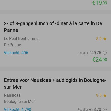
€19
,99
favorite_border
2- of 3-gangenlunch of -diner à la carte in De
39%
Panne
Le Petit Bonhomme
8.9
star
De Panne
Verkocht: 406
€40
,75
Regulier
€24
,90
favorite_border
Entree voor Nausicaá + audiogids in Boulogne-
27%
sur-Mer
Nausicaá
9.5
star
Boulogne-sur-Mer
Verkocht: 4.790
€28
,70
Regulier