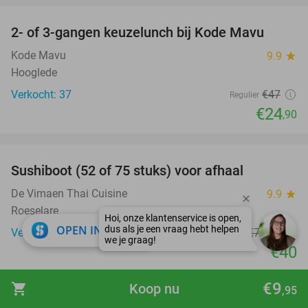
2- of 3-gangen keuzelunch bij Kode Mavu
47%
Kode Mavu
9.9
star
Hooglede
Verkocht: 37
€47
Regulier
€24
,90
favorite_border
Sushiboot (52 of 75 stuks) voor afhaal
47%
De Vimaen Thai Cuisine
9.9
star
Roeselare
close
OPEN IN APP
Verkocht: 363
€74
,90
Regulier
€40
favorite_border
€9
shopping_cart
Koop nu
,95