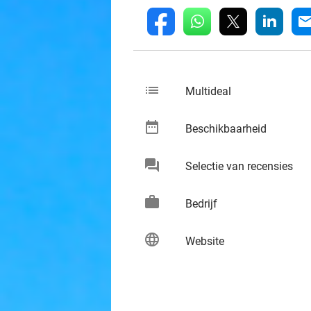
whatsapp
linkedin
fb
mai
list
keybo
Multideal
date_range
keybo
Beschikbaarheid
chat
keybo
Selectie van recensies
work
keybo
Bedrijf
language
keybo
Website