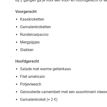
bij 2 gangen ga je voor een voor- en hoofdgerecht of e
Voorgerecht
Kaaskroketten
Garnalenkroketten
Rundercarpaccio
Mergpijpjes
Slakken
Hoofdgerecht
Salade met warme geitenkaas
Filet américain
Potjevleesch
Geroosterde camembert met een assortiment vlees
Garnalenkroket (+ 2 €)