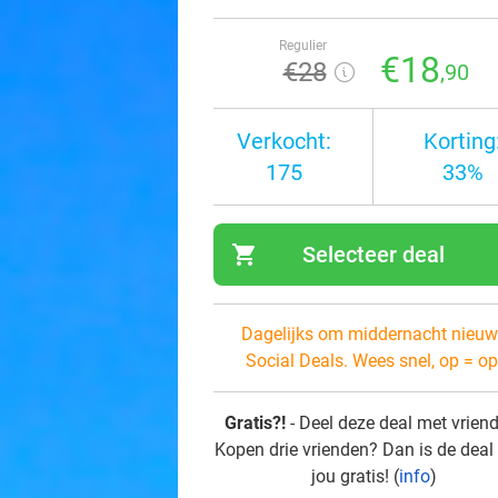
Regulier
€18
€28
,90
Verkocht:
Korting
175
33%
shopping_cart
Selecteer deal
navi
Dagelijks om middernacht nieuw
Social Deals. Wees snel, op = op
Gratis?!
- Deel deze deal met vrien
Kopen drie vrienden? Dan is de deal
jou gratis! (
info
)