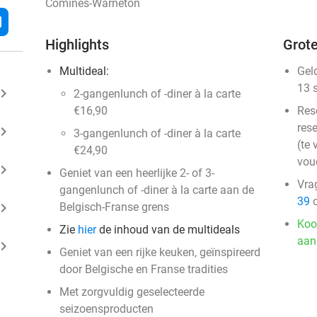
Comines-Warneton
l
Highlights
Grote
Multideal:
Gel
13 
ard_arrow_right
2-gangenlunch of -diner à la carte
€16,90
Res
rese
ard_arrow_right
3-gangenlunch of -diner à la carte
(te 
€24,90
vou
ard_arrow_right
Geniet van een heerlijke 2- of 3-
Vra
gangenlunch of -diner à la carte aan de
39
o
ard_arrow_right
Belgisch-Franse grens
Koo
Zie
hier
de inhoud van de multideals
aan
ard_arrow_right
Geniet van een rijke keuken, geïnspireerd
door Belgische en Franse tradities
Met zorgvuldig geselecteerde
seizoensproducten