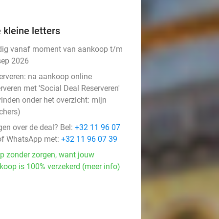
 kleine letters
dig vanaf moment van aankoop t/m
sep 2026
erveren:
na aankoop online
rveren met 'Social Deal Reserveren'
vinden onder het overzicht:
mijn
chers
)
gen over de deal? Bel:
+32 11 96 07
f WhatsApp met:
+32 11 96 07 39
p zonder zorgen, want jouw
koop is 100% verzekerd (meer info)