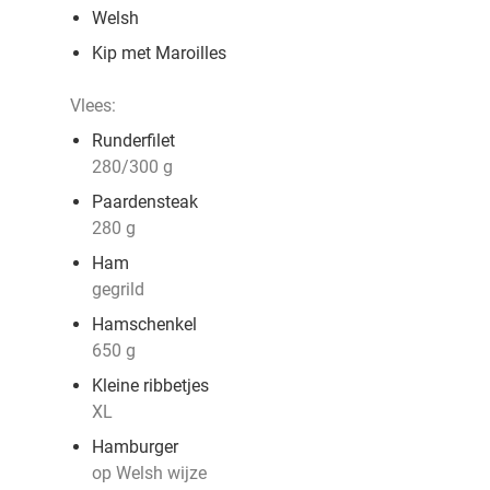
Welsh
Kip met Maroilles
Vlees:
Runderfilet
280/300 g
Paardensteak
280 g
Ham
gegrild
Hamschenkel
650 g
Kleine ribbetjes
XL
Hamburger
op Welsh wijze