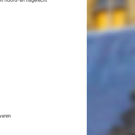
en hoofd- en nagerecht
waren