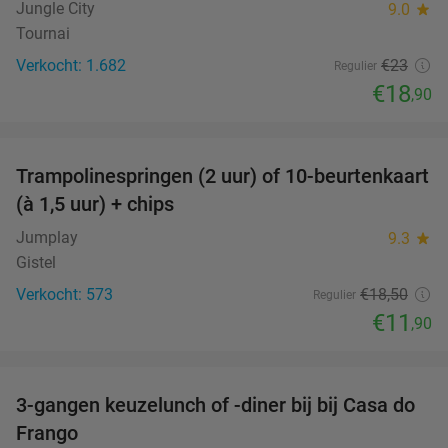
Jungle City
9.0
star
Tournai
Verkocht: 1.682
€23
Regulier
€18
,90
favorite_border
Trampolinespringen (2 uur) of 10-beurtenkaart
36%
(à 1,5 uur) + chips
Jumplay
9.3
star
Gistel
Verkocht: 573
€18
,50
Regulier
€11
,90
favorite_border
3-gangen keuzelunch of -diner bij bij Casa do
34%
Frango