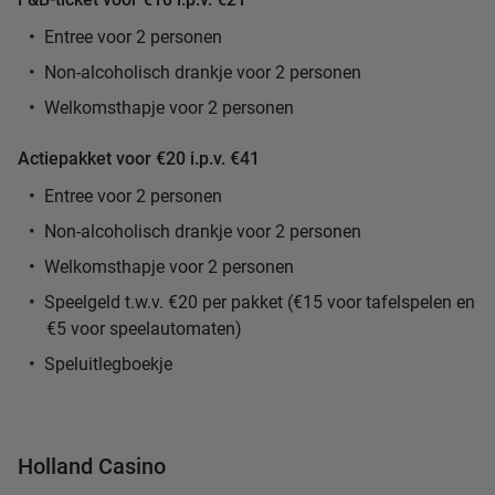
Entree voor 2 personen
Non-alcoholisch drankje voor 2 personen
Welkomsthapje voor 2 personen
Actiepakket voor €20 i.p.v. €41
Entree voor 2 personen
Non-alcoholisch drankje voor 2 personen
Welkomsthapje voor 2 personen
Speelgeld t.w.v. €20 per pakket (€15 voor tafelspelen en
€5 voor speelautomaten)
Speluitlegboekje
Holland Casino