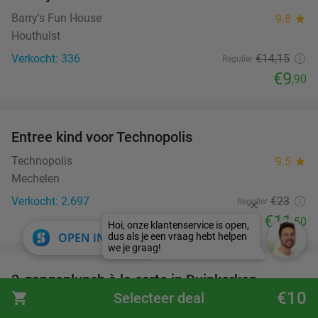
Barry's Fun House
9.8
star
Houthulst
Verkocht: 336
€14
,15
Regulier
€9
,90
favorite_border
Entree kind voor Technopolis
50%
Technopolis
9.5
star
Mechelen
Verkocht: 2.697
€23
Regulier
€11
,50
close
OPEN IN APP
favorite_border
3-gangenlunch à la carte in Duinkerken
32%
€10
shopping_cart
Selecteer deal
La Civette Jean Bart
9.4
star