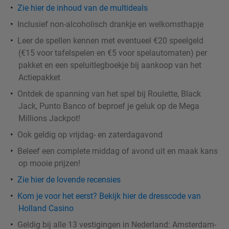
Zie hier de inhoud van de multideals
Inclusief non-alcoholisch drankje en welkomsthapje
Leer de spellen kennen met eventueel €20 speelgeld
(€15 voor tafelspelen en €5 voor spelautomaten) per
pakket en een speluitlegboekje bij aankoop van het
Actiepakket
Ontdek de spanning van het spel bij Roulette, Black
Jack, Punto Banco of beproef je geluk op de Mega
Millions Jackpot!
Ook geldig op vrijdag- en zaterdagavond
Beleef een complete middag of avond uit en maak kans
op mooie prijzen!
Zie hier de lovende recensies
Kom je voor het eerst? Bekijk hier de dresscode van
Holland Casino
Geldig bij alle 13 vestigingen in Nederland: Amsterdam-