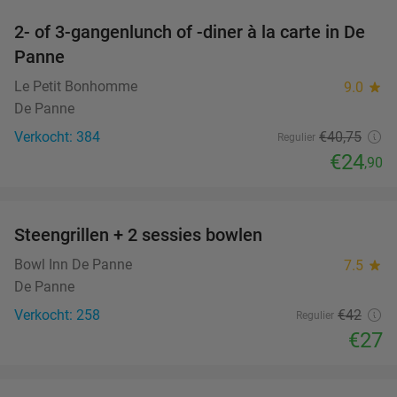
2- of 3-gangenlunch of -diner à la carte in De
39%
Panne
Le Petit Bonhomme
9.0
star
De Panne
Verkocht: 384
€40
,75
Regulier
€24
,90
favorite_border
Steengrillen + 2 sessies bowlen
36%
Bowl Inn De Panne
7.5
star
De Panne
Verkocht: 258
€42
Regulier
€27
favorite_border