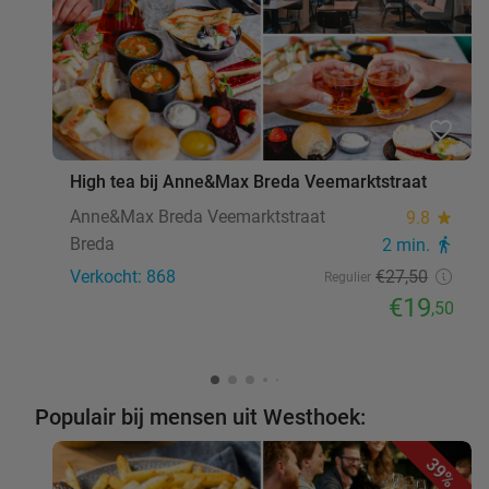
favorite_border
High tea bij Anne&Max Breda Veemarktstraat
Anne&Max Breda Veemarktstraat
9.8
star
Breda
2 min.
directions_walk
Verkocht: 868
€27
,50
Regulier
€19
,50
Populair bij mensen uit Westhoek:
39%