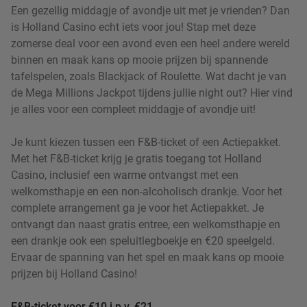
Een gezellig middagje of avondje uit met je vrienden? Dan
is Holland Casino echt iets voor jou! Stap met deze
zomerse deal voor een avond even een heel andere wereld
binnen en maak kans op mooie prijzen bij spannende
tafelspelen, zoals Blackjack of Roulette. Wat dacht je van
de Mega Millions Jackpot tijdens jullie night out? Hier vind
je alles voor een compleet middagje of avondje uit!
Je kunt kiezen tussen een F&B-ticket of een Actiepakket.
Met het F&B-ticket krijg je gratis toegang tot Holland
Casino, inclusief een warme ontvangst met een
welkomsthapje en een non-alcoholisch drankje. Voor het
complete arrangement ga je voor het Actiepakket. Je
ontvangt dan naast gratis entree, een welkomsthapje en
een drankje ook een speluitlegboekje en €20 speelgeld.
Ervaar de spanning van het spel en maak kans op mooie
prijzen bij Holland Casino!
F&B-ticket voor €10 i.p.v. €21