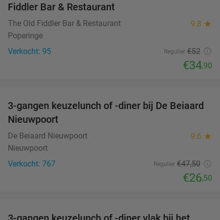
Fiddler Bar & Restaurant
The Old Fiddler Bar & Restaurant
9.8
star
Poperinge
Verkocht: 95
€52
Regulier
€34
,90
favorite_border
3-gangen keuzelunch of -diner bij De Beiaard
44%
Nieuwpoort
De Beiaard Nieuwpoort
9.6
star
Nieuwpoort
Verkocht: 767
€47
,50
Regulier
€26
,50
favorite_border
3-gangen keuzelunch of -diner vlak bij het