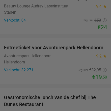
Beauty Lounge Audrey Laserinstituut
9.4
star
Staden
Verkocht: 84
€53
Regulier
€24
favorite_border
Entreeticket voor Avonturenpark Hellendoorn
41%
Avonturenpark Hellendoorn
9.2
star
Hellendoorn
Verkocht: 32.271
€32
,95
Regulier
€19
,50
favorite_border
Gastronomische lunch van de chef bij The
24%
Dunes Restaurant