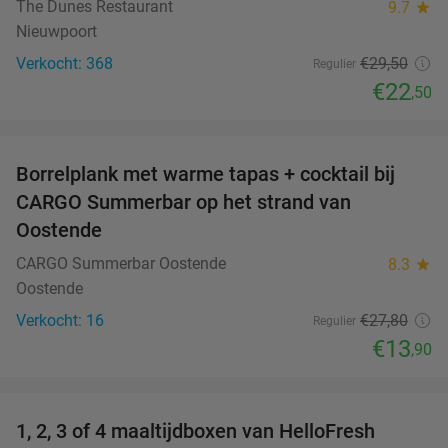
The Dunes Restaurant
9.7
star
Nieuwpoort
Verkocht: 368
€29
,50
Regulier
€22
,50
favorite_border
Borrelplank met warme tapas + cocktail bij
50%
CARGO Summerbar op het strand van
Oostende
CARGO Summerbar Oostende
8.3
star
Oostende
Verkocht: 16
€27
,80
Regulier
€13
,90
favorite_border
1, 2, 3 of 4 maaltijdboxen van HelloFresh
52%