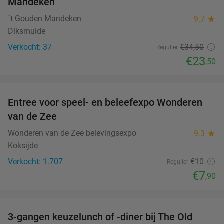
Mandeken
´t Gouden Mandeken
9.7
star
Diksmuide
Verkocht: 37
€34
,50
Regulier
€23
,50
favorite_border
Entree voor speel- en beleefexpo Wonderen
21%
van de Zee
Wonderen van de Zee belevingsexpo
9.3
star
Koksijde
Verkocht: 1.707
€10
Regulier
€7
,90
favorite_border
3-gangen keuzelunch of -diner bij The Old
33%