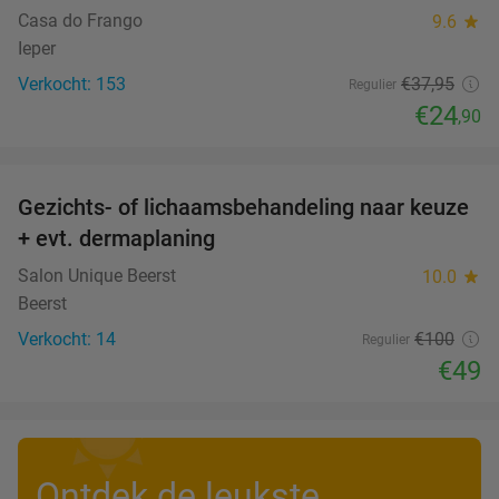
Casa do Frango
9.6
star
Ieper
Verkocht: 153
€37
,95
Regulier
€24
,90
favorite_border
Gezichts- of lichaamsbehandeling naar keuze
51%
+ evt. dermaplaning
Salon Unique Beerst
10.0
star
Beerst
Verkocht: 14
€100
Regulier
€49
Ontdek de leukste