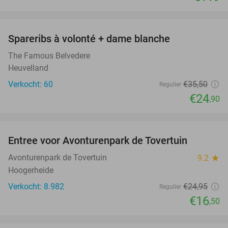
favorite_border
Spareribs à volonté + dame blanche
30%
The Famous Belvedere
Heuvelland
Verkocht: 60
€35
,50
Regulier
€24
,90
favorite_border
Entree voor Avonturenpark de Tovertuin
34%
Avonturenpark de Tovertuin
9.2
star
Hoogerheide
Verkocht: 8.982
€24
,95
Regulier
€16
,50
favorite_border