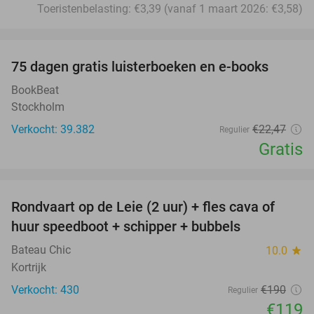
Toeristenbelasting: €3,39 (vanaf 1 maart 2026: €3,58)
favorite_border
100%
75 dagen gratis luisterboeken en e-books
BookBeat
Stockholm
Verkocht: 39.382
€22
,47
Regulier
Gratis
favorite_border
Rondvaart op de Leie (2 uur) + fles cava of
37%
huur speedboot + schipper + bubbels
Bateau Chic
10.0
star
Kortrijk
Verkocht: 430
€190
Regulier
€119