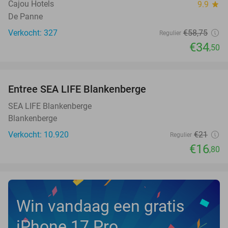
Cajou Hotels
9.9
star
De Panne
Verkocht: 327
€58
,75
Regulier
€34
,50
favorite_border
Entree SEA LIFE Blankenberge
20%
SEA LIFE Blankenberge
Blankenberge
Verkocht: 10.920
€21
Regulier
€16
,80
Win vandaag een gratis
iPhone 17 Pro