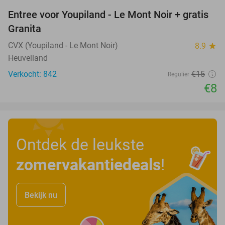
Entree voor Youpiland - Le Mont Noir + gratis
47%
Granita
CVX (Youpiland - Le Mont Noir)
8.9
star
Heuvelland
Verkocht: 842
€15
Regulier
€8
Ontdek de leukste
zomervakantiedeals
!
Bekijk nu