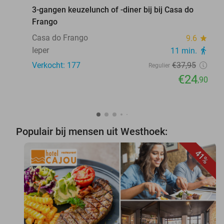
3-gangen keuzelunch of -diner bij bij Casa do
Frango
Casa do Frango
9.6
star
Ieper
11 min.
directions_walk
Verkocht: 177
€37
,95
Regulier
€24
,90
Populair bij mensen uit Westhoek:
41%