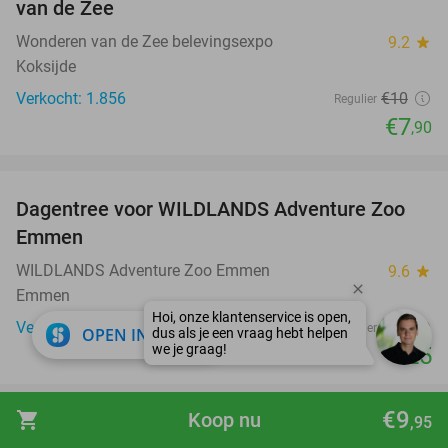
van de Zee
Wonderen van de Zee belevingsexpo
9.2
star
Koksijde
Verkocht: 1.856
€10
Regulier
€7
,90
favorite_border
Dagentree voor WILDLANDS Adventure Zoo
24%
Emmen
WILDLANDS Adventure Zoo Emmen
9.6
star
Emmen
Verkocht: 19.182
€33
Regulier
close
OPEN IN APP
€25
favorite_border
€9
shopping_cart
Koop nu
,95
Entree Pakawi Park
28%