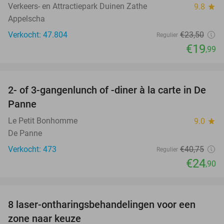
Verkeers- en Attractiepark Duinen Zathe
9.8
star
Appelscha
Verkocht: 47.804
€23
,50
Regulier
€19
,99
favorite_border
2- of 3-gangenlunch of -diner à la carte in De
39%
Panne
Le Petit Bonhomme
9.0
star
De Panne
Verkocht: 473
€40
,75
Regulier
€24
,90
favorite_border
8 laser-ontharingsbehandelingen voor een
86%
zone naar keuze