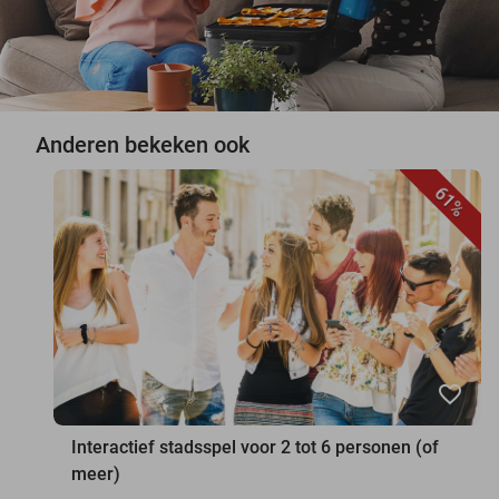
Anderen bekeken ook
61%
favorite_border
Interactief stadsspel voor 2 tot 6 personen (of
meer)