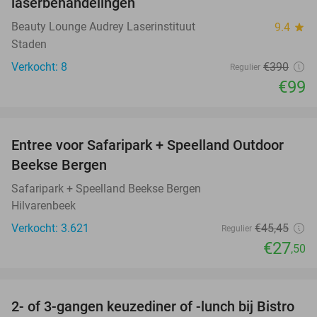
laserbehandelingen
Beauty Lounge Audrey Laserinstituut
9.4
star
Staden
Verkocht: 8
€390
Regulier
€99
favorite_border
Entree voor Safaripark + Speelland Outdoor
39%
Beekse Bergen
Safaripark + Speelland Beekse Bergen
Hilvarenbeek
Verkocht: 3.621
€45
,45
Regulier
€27
,50
favorite_border
2- of 3-gangen keuzediner of -lunch bij Bistro
38%