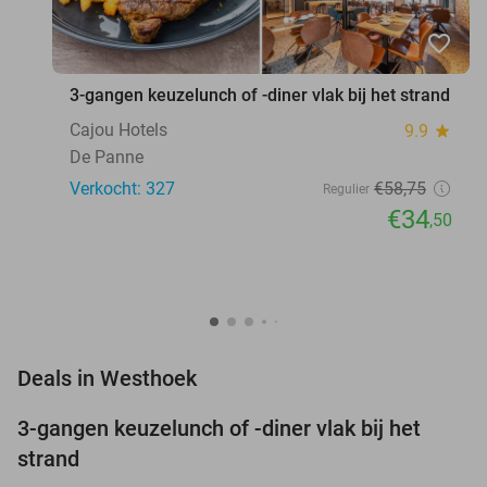
favorite_border
3-gangen keuzelunch of -diner vlak bij het strand
Cajou Hotels
9.9
star
De Panne
Verkocht: 327
€58
,75
Regulier
€34
,50
favorite_border
Deals in Westhoek
3-gangen keuzelunch of -diner vlak bij het
41%
strand