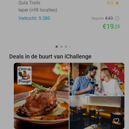
Qula Trails
8.5
star
Ieper (+98 locaties)
Verkocht: 9.380
€49
Regulier
€19
,25
Deals in de buurt van iChallenge
34%
favorite_border