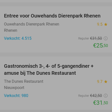
favorite_border
Entree voor Ouwehands Dierenpark Rhenen
19%
Ouwehands Dierenpark Rhenen
9.5
star
Rhenen
Verkocht: 4.515
€31
,50
Regulier
€25
,50
favorite_border
Gastronomisch 3-, 4- of 5-gangendiner +
26%
amuse bij The Dunes Restaurant
The Dunes Restaurant
9.7
star
Nieuwpoort
Verkocht: 980
€42
,50
Regulier
€31
,50
favorite_border