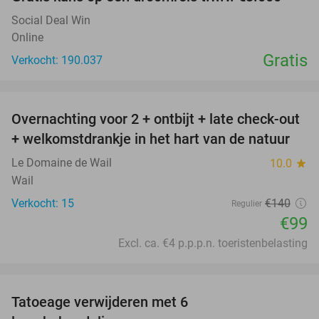
Social Deal Win
Online
Gratis
Verkocht: 190.037
favorite_border
Overnachting voor 2 + ontbijt + late check-out
29%
+ welkomstdrankje in het hart van de natuur
Le Domaine de Wail
10.0
star
Wail
Verkocht: 15
€140
Regulier
€99
Excl. ca. €4 p.p.p.n. toeristenbelasting
favorite_border
Tatoeage verwijderen met 6
75%