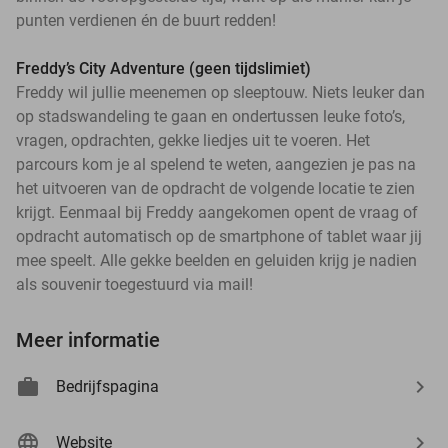
punten verdienen én de buurt redden!
Freddy’s City Adventure (geen tijdslimiet)
Freddy wil jullie meenemen op sleeptouw. Niets leuker dan
op stadswandeling te gaan en ondertussen leuke foto’s,
vragen, opdrachten, gekke liedjes uit te voeren. Het
parcours kom je al spelend te weten, aangezien je pas na
het uitvoeren van de opdracht de volgende locatie te zien
krijgt. Eenmaal bij Freddy aangekomen opent de vraag of
opdracht automatisch op de smartphone of tablet waar jij
events
mee speelt. Alle gekke beelden en geluiden krijg je nadien
events
als souvenir toegestuurd via mail!
events
events
events
events
Meer informatie
events
events
events
events
events
events
events
events
events
events
events
events
events
Bedrijfspagina
events
events
events
events
events
events
events
events
events
events
events
events
events
events
events
events
events
events
events
events
events
events
events
events
events
events
events
events
events
events
events
events
events
Website
events
events
events