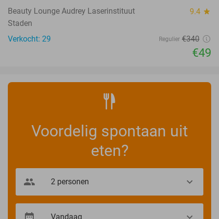
Beauty Lounge Audrey Laserinstituut
9.4
star
Staden
Verkocht: 29
€340
Regulier
€49
Voordelig spontaan uit
eten?