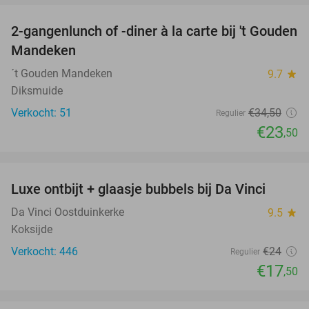
2-gangenlunch of -diner à la carte bij 't Gouden
32%
Mandeken
´t Gouden Mandeken
9.7
star
Diksmuide
Verkocht: 51
€34
,50
Regulier
€23
,50
favorite_border
Luxe ontbijt + glaasje bubbels bij Da Vinci
27%
Da Vinci Oostduinkerke
9.5
star
Koksijde
Verkocht: 446
€24
Regulier
€17
,50
favorite_border