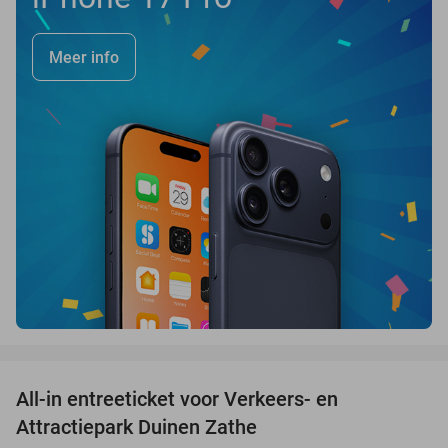
Meer info
favorite_border
All-in entreeticket voor Verkeers- en
15%
Attractiepark Duinen Zathe