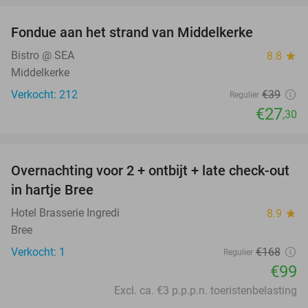
Fondue aan het strand van Middelkerke
30%
Bistro @ SEA
8.8
star
Middelkerke
Verkocht: 212
€39
Regulier
€27
,30
favorite_border
Overnachting voor 2 + ontbijt + late check-out
41%
NEW
in hartje Bree
TODAY
Hotel Brasserie Ingredi
8.9
star
Bree
Verkocht: 1
€168
Regulier
€99
Excl. ca. €3 p.p.p.n. toeristenbelasting