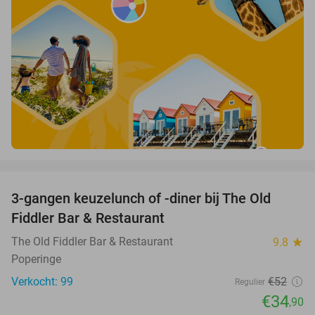
favorite_border
3-gangen keuzelunch of -diner bij The Old
33%
Fiddler Bar & Restaurant
The Old Fiddler Bar & Restaurant
9.8
star
Poperinge
Verkocht: 99
€52
Regulier
€34
,90