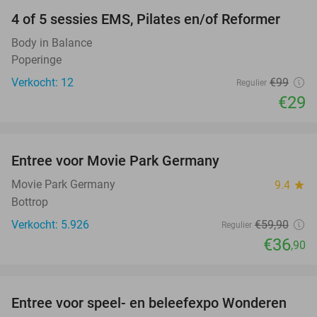
4 of 5 sessies EMS, Pilates en/of Reformer
71%
Body in Balance
Poperinge
Verkocht: 12
€99
Regulier
€29
favorite_border
Entree voor Movie Park Germany
38%
Movie Park Germany
9.4
star
Bottrop
Verkocht: 5.926
€59
,90
Regulier
€36
,90
favorite_border
Entree voor speel- en beleefexpo Wonderen
21%