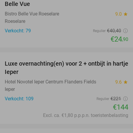
Belle Vue
Bistro Belle Vue Roeselare
9.0
star
Roeselare
Verkocht: 79
€40
,40
Regulier
€24
,90
favorite_border
Luxe overnachting(en) voor 2 + ontbijt in hartje
35%
Ieper
Hotel Novotel Ieper Centrum Flanders Fields
9.6
star
Ieper
Verkocht: 109
€221
Regulier
€144
Excl. ca. €1,80 p.p.p.n. toeristenbelasting