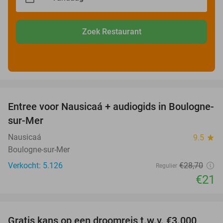
Zoek Restaurant
favorite_border
Entree voor Nausicaá + audiogids in Boulogne-
27%
sur-Mer
Nausicaá
9.5
star
Boulogne-sur-Mer
Verkocht: 5.126
€28
,70
Regulier
€21
favorite_border
Gratis kans op een droomreis t.w.v. €3.000