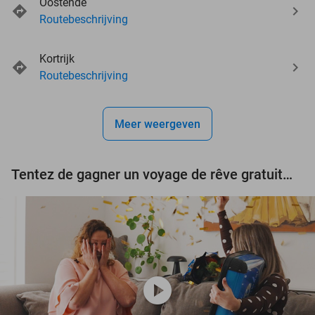
Oostende
Routebeschrijving
events
Kortrijk
events
events
Routebeschrijving
events
events
events
events
Meer weergeven
events
Tentez de gagner un voyage de rêve gratuit d'une valeur de 3.000 € !
play_circle