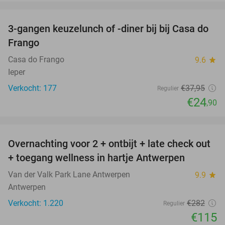
favorite_border
3-gangen keuzelunch of -diner bij bij Casa do
34%
Frango
Casa do Frango
9.6
star
Ieper
Verkocht: 177
€37
,95
Regulier
€24
,90
favorite_border
Overnachting voor 2 + ontbijt + late check out
59%
+ toegang wellness in hartje Antwerpen
Van der Valk Park Lane Antwerpen
9.9
star
Antwerpen
Verkocht: 1.220
€282
Regulier
€115