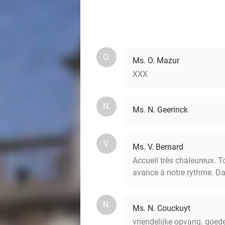
O.
Ms. O. Mazur
XXX
N.
Ms. N. Geerinck
V.
Ms. V. Bernard
Accueil très chaleureux. To
avance à notre rythme. Da
N.
Ms. N. Couckuyt
vriendelijke opvang. goed