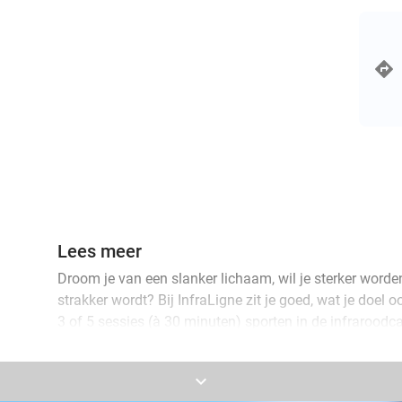
Lees meer
Droom je van een slanker lichaam, wil je sterker worde
strakker wordt? Bij InfraLigne zit je goed, wat je doel 
3 of 5 sessies (à 30 minuten) sporten in de infraroodc
comfortabel en liggend uit, zodat je spieren versterken
infraroodcabine vermindert daarnaast de kans op spier
keyboard_arrow_down