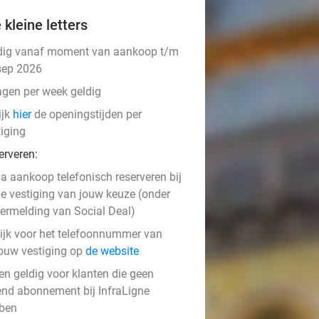
 kleine letters
dig vanaf moment van aankoop t/m
sep 2026
agen per week geldig
ijk
hier
de openingstijden per
tiging
erveren:
a aankoop telefonisch reserveren bij
e vestiging van jouw keuze (onder
ermelding van Social Deal)
ijk voor het telefoonnummer van
ouw vestiging op
de website
en geldig voor klanten die geen
end abonnement bij InfraLigne
ben