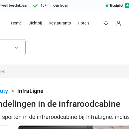
 week beschikbaar
10+ miljoen leden
Home
Dichtbij
Restaurants
Hotels
keyboard_arrow_down
uty
>
InfraLigne
ndelingen in de infraroodcabine
 sporten in de infraroodcabine bij InfraLigne: incl