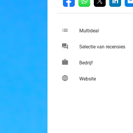
whatsapp
linkedin
fb
mai
list
keybo
Multideal
chat
keybo
Selectie van recensies
work
keybo
Bedrijf
language
keybo
Website