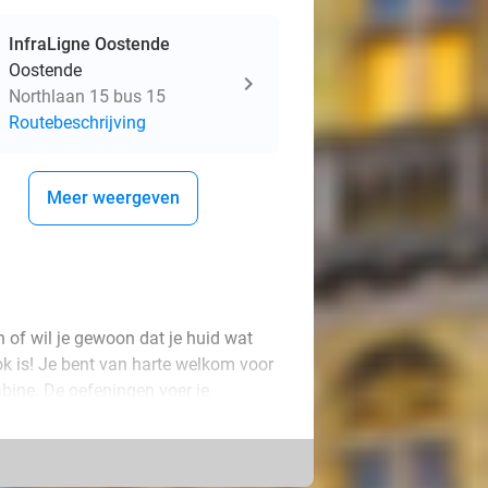
InfraLigne Oostende
Oostende
Northlaan 15 bus 15
Routebeschrijving
Meer weergeven
n of wil je gewoon dat je huid wat
ook is! Je bent van harte welkom voor
abine. De oefeningen voer je
 en je huid mooi strak wordt. De
pijn.