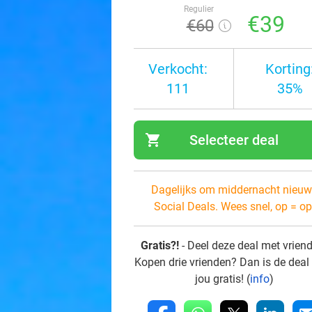
Regulier
€39
€60
Verkocht:
Korting
111
35%
shopping_cart
Selecteer deal
navi
Dagelijks om middernacht nieuw
Social Deals. Wees snel, op = op
Gratis?!
- Deel deze deal met vrien
Kopen drie vrienden? Dan is de deal
jou gratis! (
info
)