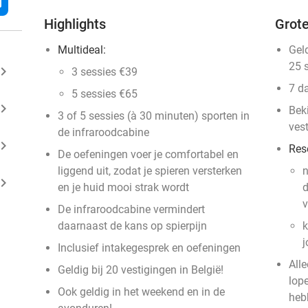
l
Highlights
Grote
Multideal:
Gel
25 
ard_arrow_right
3 sessies €39
7 d
5 sessies €65
ard_arrow_right
Bek
3 of 5 sessies (à 30 minuten) sporten in
ves
de infraroodcabine
ard_arrow_right
Res
De oefeningen voer je comfortabel en
liggend uit, zodat je spieren versterken
n
ard_arrow_right
en je huid mooi strak wordt
d
v
De infraroodcabine vermindert
daarnaast de kans op spierpijn
k
j
Inclusief intakegesprek en oefeningen
Alle
Geldig bij 20 vestigingen in België!
lop
Ook geldig in het weekend en in de
heb