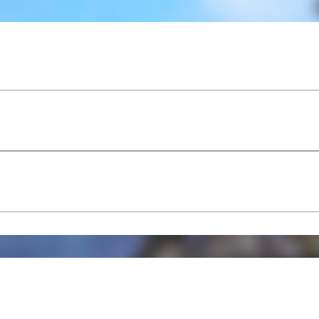
Het proefpakket bestaat uit een intakegesprek en oefe
klaar om je te helpen je doel te behalen. Probeer het z
vestigingen!