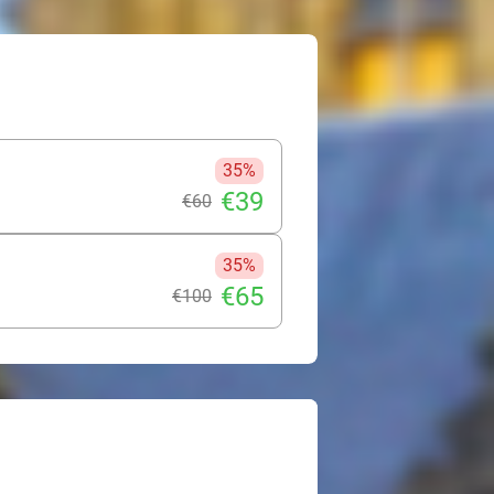
ningen. De coaches staan voor je
elf bij een van de 20 deelnemende
35%
€39
€60
35%
€65
€100