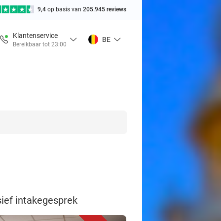
9,4
op basis van
205.945 reviews
Klantenservice
BE
Bereikbaar tot 23:00
usief intakegesprek