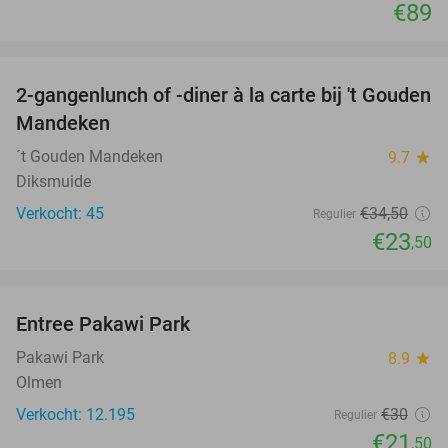
€89
favorite_border
2-gangenlunch of -diner à la carte bij 't Gouden
32%
Mandeken
´t Gouden Mandeken
9.7
star
Diksmuide
Verkocht: 45
€34
,50
Regulier
€23
,50
favorite_border
Entree Pakawi Park
28%
Pakawi Park
8.9
star
Olmen
Verkocht: 12.195
€30
Regulier
€21
,50