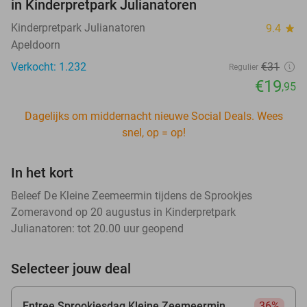
in Kinderpretpark Julianatoren
Kinderpretpark Julianatoren
9.4
star
Apeldoorn
Verkocht: 1.232
€31
Regulier
€19
,95
Dagelijks om middernacht nieuwe Social Deals. Wees
snel, op = op!
In het kort
Beleef De Kleine Zeemeermin tijdens de Sprookjes
Zomeravond op 20 augustus in Kinderpretpark
Julianatoren: tot 20.00 uur geopend
Selecteer jouw deal
Entree Sprookjesdag Kleine Zeemeermin
36%