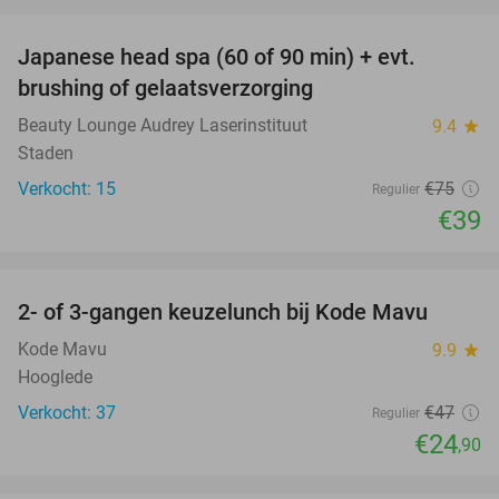
favorite_border
Japanese head spa (60 of 90 min) + evt.
48%
brushing of gelaatsverzorging
Beauty Lounge Audrey Laserinstituut
9.4
star
Staden
Verkocht: 15
€75
Regulier
€39
favorite_border
2- of 3-gangen keuzelunch bij Kode Mavu
47%
Kode Mavu
9.9
star
Hooglede
Verkocht: 37
€47
Regulier
€24
,90
favorite_border