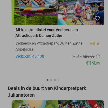
favorite_border
All-in entreeticket voor Verkeers- en
Attractiepark Duinen Zathe
Verkeers- en Attractiepark Duinen Zathe
9.8
star
Appelscha
Verkocht: 45.438
€23
,50
Regulier
€19
,99
Deals in de buurt van Kinderpretpark
Julianatoren
39%