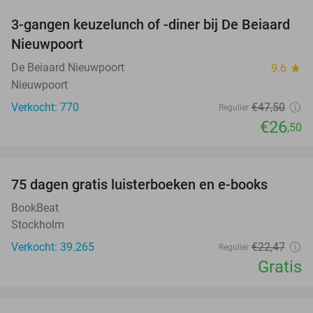
3-gangen keuzelunch of -diner bij De Beiaard
44%
Nieuwpoort
De Beiaard Nieuwpoort
9.6
star
Nieuwpoort
Verkocht: 770
€47
,50
Regulier
€26
,50
favorite_border
100%
75 dagen gratis luisterboeken en e-books
BookBeat
Stockholm
Verkocht: 39.265
€22
,47
Regulier
Gratis
favorite_border