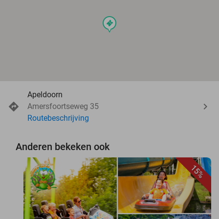
events
Apeldoorn
Amersfoortseweg 35
Routebeschrijving
Anderen bekeken ook
15%