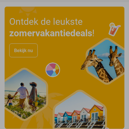
Ontdek de leukste
zomervakantiedeals
!
Bekijk nu