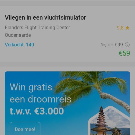
favorite_border
Vliegen in een vluchtsimulator
40%
Flanders Flight Training Center
9.8
star
Oudenaarde
Verkocht: 140
€99
Regulier
€59
Win gratis
een droomreis
t.w.v. €3.000
Doe mee!