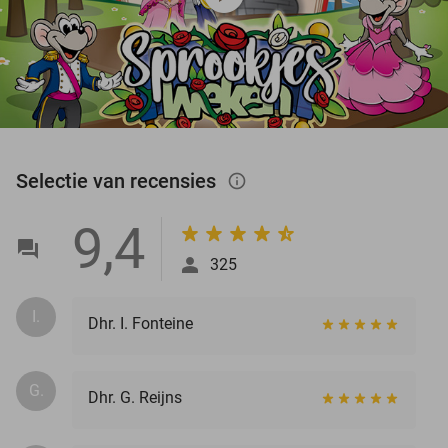
Selectie van recensies
info_outlined
9,4
325
I.
Dhr. I. Fonteine
G.
Dhr. G. Reijns