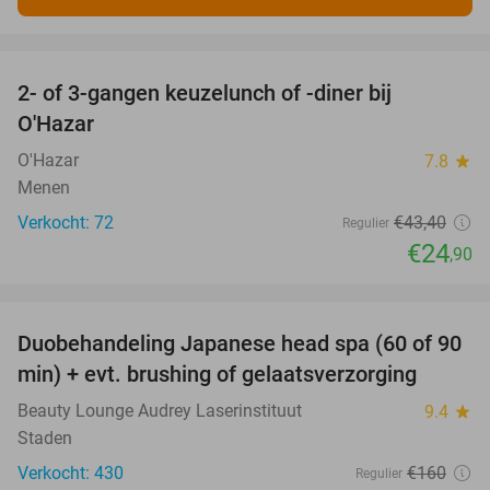
favorite_border
2- of 3-gangen keuzelunch of -diner bij
43%
O'Hazar
O'Hazar
7.8
star
Menen
Verkocht: 72
€43
,40
Regulier
€24
,90
favorite_border
Duobehandeling Japanese head spa (60 of 90
44%
min) + evt. brushing of gelaatsverzorging
Beauty Lounge Audrey Laserinstituut
9.4
star
Staden
Verkocht: 430
€160
Regulier