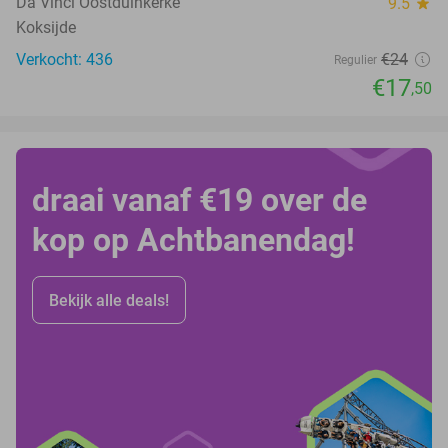
Da Vinci Oostduinkerke
9.5
star
Koksijde
Verkocht: 436
€24
Regulier
€17
,50
draai vanaf €19 over de
kop op Achtbanendag!
Bekijk alle deals!