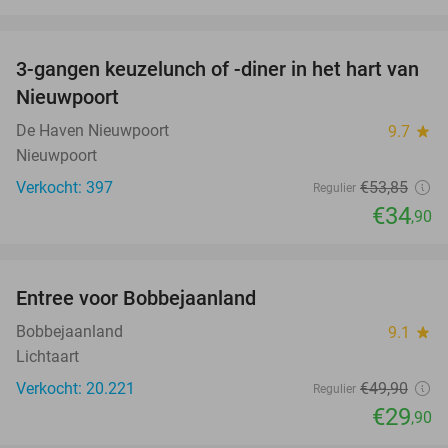
favorite_border
3-gangen keuzelunch of -diner in het hart van
35%
Nieuwpoort
De Haven Nieuwpoort
9.7
star
Nieuwpoort
Verkocht: 397
€53
,85
Regulier
€34
,90
favorite_border
Entree voor Bobbejaanland
40%
Bobbejaanland
9.1
star
Lichtaart
Verkocht: 20.221
€49
,90
Regulier
€29
,90