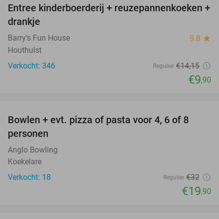
Entree kinderboerderij + reuzepannenkoeken +
30%
drankje
Barry's Fun House
9.8
star
Houthulst
Verkocht: 346
€14
,15
Regulier
€9
,90
favorite_border
Bowlen + evt. pizza of pasta voor 4, 6 of 8
38%
personen
Anglo Bowling
Koekelare
Verkocht: 18
€32
Regulier
€19
,90
favorite_border