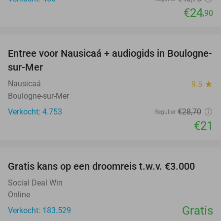
€24
,90
favorite_border
Entree voor Nausicaá + audiogids in Boulogne-
27%
sur-Mer
Nausicaá
9.5
star
Boulogne-sur-Mer
Verkocht: 4.753
€28
,70
Regulier
€21
favorite_border
Gratis kans op een droomreis t.w.v. €3.000
Social Deal Win
Online
Gratis
Verkocht: 183.529