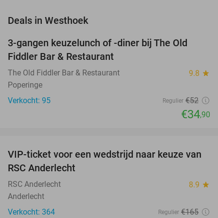
favorite_border
Deals in Westhoek
3-gangen keuzelunch of -diner bij The Old
33%
Fiddler Bar & Restaurant
The Old Fiddler Bar & Restaurant
9.8
star
Poperinge
Verkocht: 95
€52
Regulier
€34
,90
favorite_border
VIP-ticket voor een wedstrijd naar keuze van
70%
RSC Anderlecht
RSC Anderlecht
8.9
star
Anderlecht
Verkocht: 364
€165
Regulier