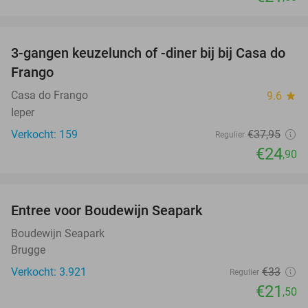
favorite_border
3-gangen keuzelunch of -diner bij bij Casa do
34%
Frango
Casa do Frango
9.6
star
Ieper
Verkocht: 159
€37
,95
Regulier
€24
,90
favorite_border
Entree voor Boudewijn Seapark
35%
Boudewijn Seapark
Brugge
Verkocht: 3.921
€33
Regulier
€21
,50