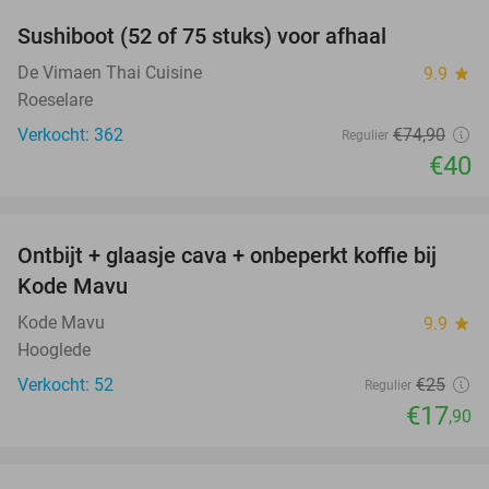
Sushiboot (52 of 75 stuks) voor afhaal
47%
De Vimaen Thai Cuisine
9.9
star
Roeselare
Verkocht: 362
€74
,90
Regulier
€40
favorite_border
Ontbijt + glaasje cava + onbeperkt koffie bij
28%
Kode Mavu
Kode Mavu
9.9
star
Hooglede
Verkocht: 52
€25
Regulier
€17
,90
favorite_border