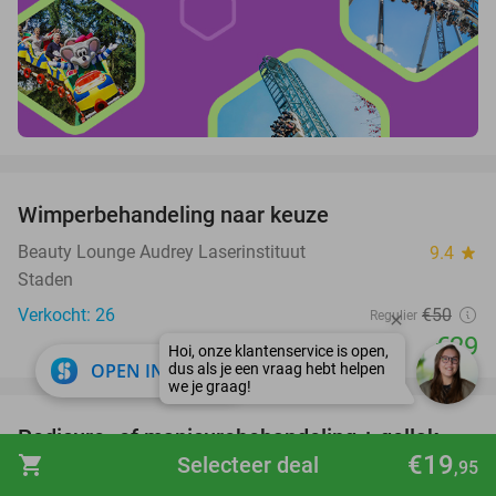
favorite_border
Wimperbehandeling naar keuze
42%
Beauty Lounge Audrey Laserinstituut
9.4
star
Staden
Verkocht: 26
€50
Regulier
€29
close
OPEN IN APP
favorite_border
Pedicure- of manicurebehandeling + gellak
55%
€19
shopping_cart
Selecteer deal
,95
Beauty Lounge Audrey Laserinstituut
9.4
star