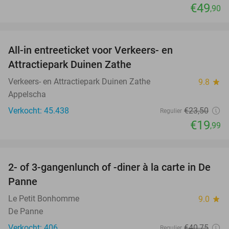
€49
,90
favorite_border
All-in entreeticket voor Verkeers- en
15%
Attractiepark Duinen Zathe
Verkeers- en Attractiepark Duinen Zathe
9.8
star
Appelscha
Verkocht: 45.438
€23
,50
Regulier
€19
,99
favorite_border
2- of 3-gangenlunch of -diner à la carte in De
39%
Panne
Le Petit Bonhomme
9.0
star
De Panne
Verkocht: 406
€40
,75
Regulier