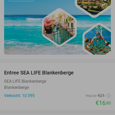
favorite_border
Entree SEA LIFE Blankenberge
20%
SEA LIFE Blankenberge
Blankenberge
Verkocht: 10.595
€21
Regulier
€16
,80
favorite_border