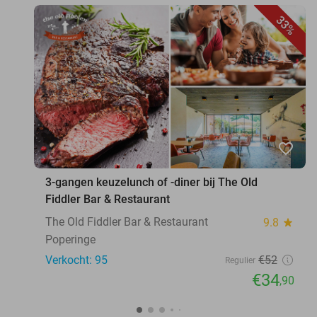
33%
favorite_border
3-gangen keuzelunch of -diner bij The Old
Fiddler Bar & Restaurant
The Old Fiddler Bar & Restaurant
9.8
star
Poperinge
Verkocht: 95
€52
Regulier
€34
,90