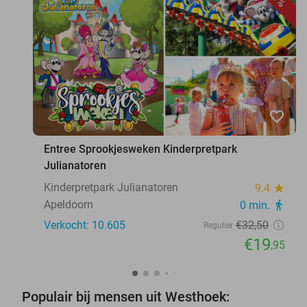
favorite_border
Entree Sprookjesweken Kinderpretpark
Julianatoren
Kinderpretpark Julianatoren
9.4
star
Apeldoorn
0 min.
directions_walk
Verkocht: 10.605
€32
,50
Regulier
€19
,95
Populair bij mensen uit Westhoek: