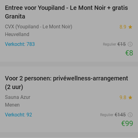
Entree voor Youpiland - Le Mont Noir + gratis
47%
Granita
CVX (Youpiland - Le Mont Noir)
8.9
star
Heuvelland
Verkocht: 783
€15
Regulier
€8
favorite_border
Voor 2 personen: privéwellness-arrangement
32%
(2 uur)
Sauna Azur
9.8
star
Menen
Verkocht: 92
€145
Regulier
€99
favorite_border