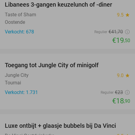
Libanees 3-gangen keuzelunch of -diner
53%
Taste of Sham
9.5
star
Oostende
Verkocht: 678
€41
,70
Regulier
€19
,50
favorite_border
Toegang tot Jungle City of minigolf
18%
Jungle City
9.0
star
Tournai
Verkocht: 1.731
€23
Regulier
€18
,90
favorite_border
Luxe ontbijt + glaasje bubbels bij Da Vinci
27%