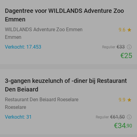
Dagentree voor WILDLANDS Adventure Zoo
24%
Emmen
WILDLANDS Adventure Zoo Emmen
9.6
star
Emmen
Verkocht: 17.453
€33
Regulier
€25
favorite_border
3-gangen keuzelunch of -diner bij Restaurant
43%
Den Beiaard
Restaurant Den Beiaard Roeselare
9.9
star
Roeselare
Verkocht: 31
€61
,50
Regulier
€34
,90