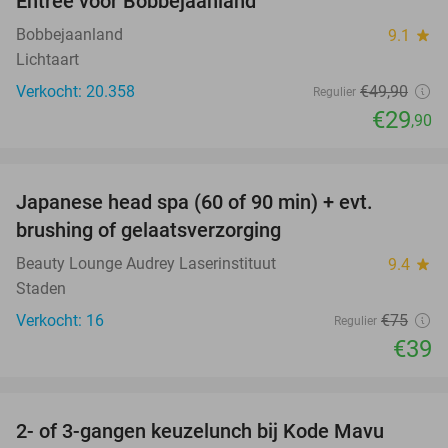
Entree voor Bobbejaanland
40%
Bobbejaanland
9.1
star
Lichtaart
Verkocht: 20.358
€49
,90
Regulier
€29
,90
favorite_border
Japanese head spa (60 of 90 min) + evt.
48%
brushing of gelaatsverzorging
Beauty Lounge Audrey Laserinstituut
9.4
star
Staden
Verkocht: 16
€75
Regulier
€39
favorite_border
2- of 3-gangen keuzelunch bij Kode Mavu
47%