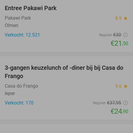
Entree Pakawi Park
28%
Pakawi Park
8.9
star
Olmen
Verkocht: 12.521
€30
Regulier
€21
,50
favorite_border
3-gangen keuzelunch of -diner bij bij Casa do
34%
Frango
Casa do Frango
9.6
star
Ieper
Verkocht: 170
€37
,95
Regulier
€24
,90
favorite_border