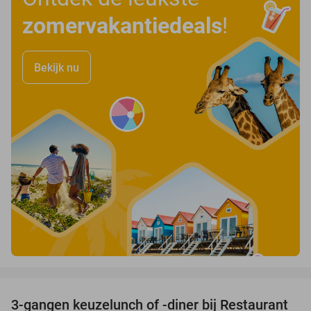
zomervakantiedeals
!
Bekijk nu
favorite_border
3-gangen keuzelunch of -diner bij Restaurant
43%