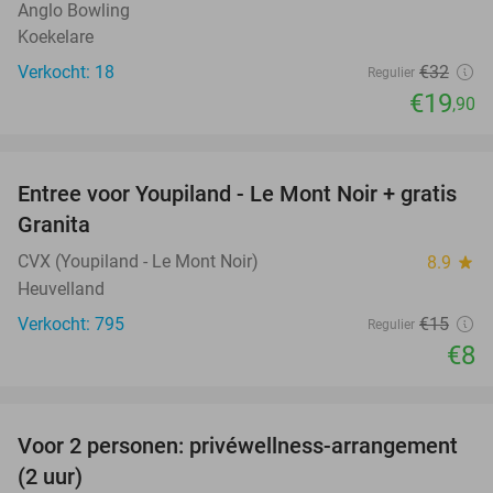
Anglo Bowling
Koekelare
Verkocht: 18
€32
Regulier
€19
,90
favorite_border
Entree voor Youpiland - Le Mont Noir + gratis
47%
Granita
CVX (Youpiland - Le Mont Noir)
8.9
star
Heuvelland
Verkocht: 795
€15
Regulier
€8
favorite_border
Voor 2 personen: privéwellness-arrangement
32%
(2 uur)