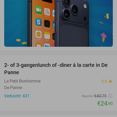
favorite_border
2- of 3-gangenlunch of -diner à la carte in De
39%
Panne
Le Petit Bonhomme
9.0
star
De Panne
Verkocht: 431
€40
,75
Regulier
€24
,90
favorite_border