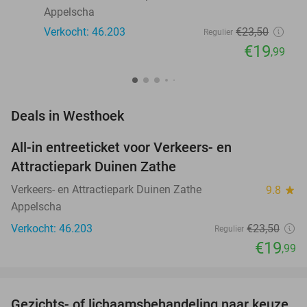
Appelscha
Verkocht: 46.203
€23
,50
Regulier
€19
,99
favorite_border
Deals in Westhoek
All-in entreeticket voor Verkeers- en
15%
Attractiepark Duinen Zathe
Verkeers- en Attractiepark Duinen Zathe
9.8
star
Appelscha
Verkocht: 46.203
€23
,50
Regulier
€19
,99
favorite_border
Gezichts- of lichaamsbehandeling naar keuze