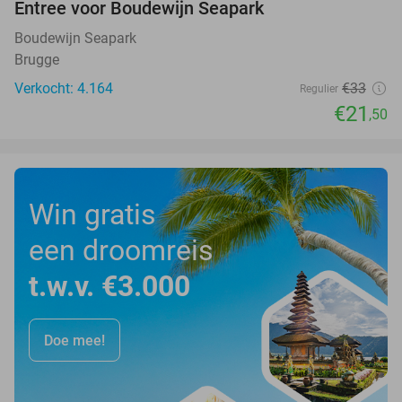
Entree voor Boudewijn Seapark
35%
Boudewijn Seapark
Brugge
Verkocht: 4.164
€33
Regulier
€21
,50
Win gratis
een droomreis
t.w.v. €3.000
Doe mee!