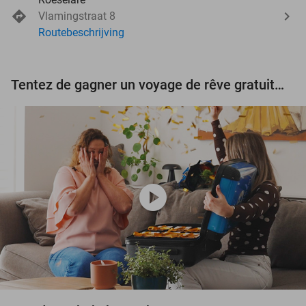
Vlamingstraat 8
Routebeschrijving
Tentez de gagner un voyage de rêve gratuit d'une valeur de 3.000 € !
play_circle