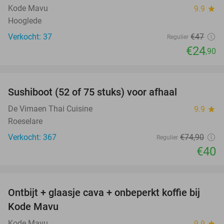
Kode Mavu
9.9
star
Hooglede
Verkocht: 37
€47
Regulier
€24
,90
favorite_border
Sushiboot (52 of 75 stuks) voor afhaal
47%
De Vimaen Thai Cuisine
9.9
star
Roeselare
Verkocht: 367
€74
,90
Regulier
€40
favorite_border
Ontbijt + glaasje cava + onbeperkt koffie bij
28%
Kode Mavu
Kode Mavu
9.9
star