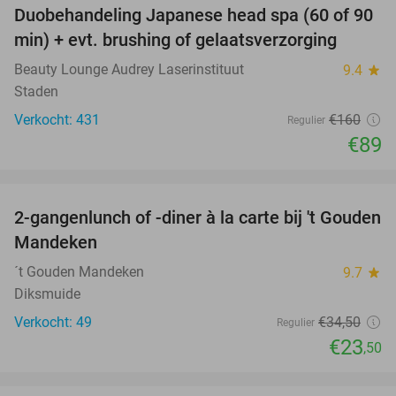
Duobehandeling Japanese head spa (60 of 90
44%
min) + evt. brushing of gelaatsverzorging
Beauty Lounge Audrey Laserinstituut
9.4
star
Staden
Verkocht: 431
€160
Regulier
€89
favorite_border
2-gangenlunch of -diner à la carte bij 't Gouden
32%
Mandeken
´t Gouden Mandeken
9.7
star
Diksmuide
Verkocht: 49
€34
,50
Regulier
€23
,50
favorite_border