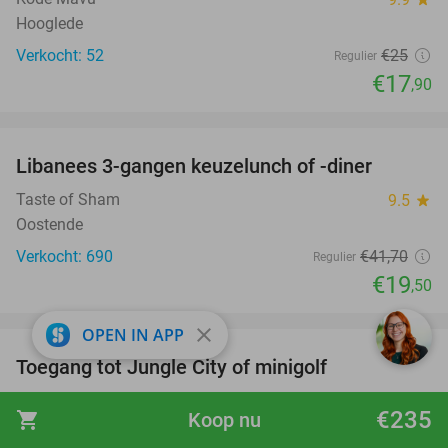
Hooglede
Verkocht: 52
€25
Regulier
€17
,90
favorite_border
Libanees 3-gangen keuzelunch of -diner
53%
Taste of Sham
9.5
star
Oostende
Verkocht: 690
€41
,70
Regulier
€19
,50
favorite_border
close
OPEN IN APP
Toegang tot Jungle City of minigolf
18%
Jungle City
9.0
star
€235
shopping_cart
Koop nu
Tournai