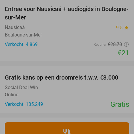
Entree voor Nausicaá + audiogids in Boulogne-
27%
sur-Mer
Nausicaá
9.5
star
Boulogne-sur-Mer
Verkocht: 4.869
€28
,70
Regulier
€21
favorite_border
Gratis kans op een droomreis t.w.v. €3.000
Social Deal Win
Online
Gratis
Verkocht: 185.249