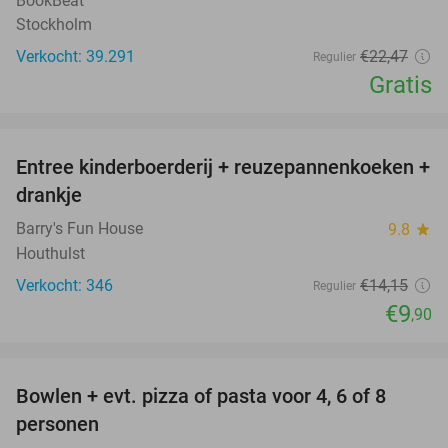
BookBeat
Stockholm
Verkocht: 39.291
€22
,47
Regulier
Gratis
favorite_border
Entree kinderboerderij + reuzepannenkoeken +
30%
drankje
Barry's Fun House
9.8
star
Houthulst
Verkocht: 346
€14
,15
Regulier
€9
,90
favorite_border
Bowlen + evt. pizza of pasta voor 4, 6 of 8
38%
personen