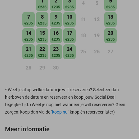
1
2
3
6
4
5
€235
€235
€235
€235
7
8
9
10
13
11
12
€235
€235
€235
€235
€235
14
15
16
17
20
18
19
€235
€235
€235
€235
€235
21
22
23
24
25
26
27
€235
€235
€235
€235
28
29
30
*
Weet je al op welke datum je wilt reserveren? Selecteer dan
hierboven de datum en reserveer en koop jouw Social Deal
tegelijkertijd. (Weet je nog niet wanneer je wilt reserveren? Geen
zorgen: koop dan via de ‘
koop nu
’-knop én reserveer later)
Meer informatie