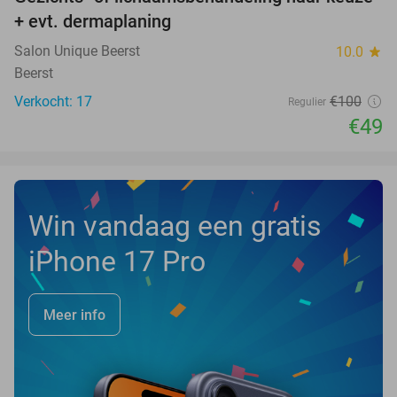
51%
+ evt. dermaplaning
Salon Unique Beerst
10.0
star
Beerst
Verkocht: 17
€100
Regulier
€49
Win vandaag een gratis
iPhone 17 Pro
Meer info