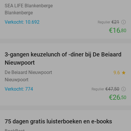
SEA LIFE Blankenberge
Blankenberge
Verkocht: 10.692
€21
Regulier
€16
,80
favorite_border
3-gangen keuzelunch of -diner bij De Beiaard
44%
Nieuwpoort
De Beiaard Nieuwpoort
9.6
star
Nieuwpoort
Verkocht: 774
€47
,50
Regulier
€26
,50
favorite_border
100%
75 dagen gratis luisterboeken en e-books