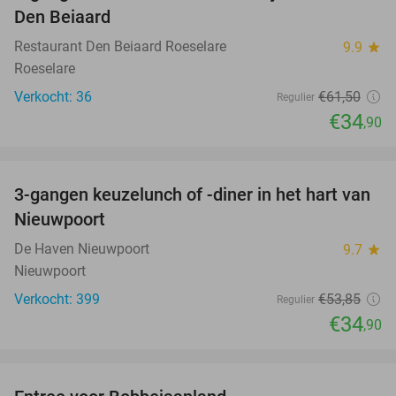
Den Beiaard
Restaurant Den Beiaard Roeselare
9.9
star
Roeselare
Verkocht: 36
€61
,50
Regulier
€34
,90
favorite_border
3-gangen keuzelunch of -diner in het hart van
35%
Nieuwpoort
De Haven Nieuwpoort
9.7
star
Nieuwpoort
Verkocht: 399
€53
,85
Regulier
€34
,90
favorite_border