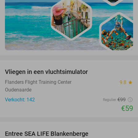
favorite_border
Vliegen in een vluchtsimulator
40%
Flanders Flight Training Center
9.8
star
Oudenaarde
Verkocht: 142
€99
Regulier
€59
favorite_border
Entree SEA LIFE Blankenberge
20%