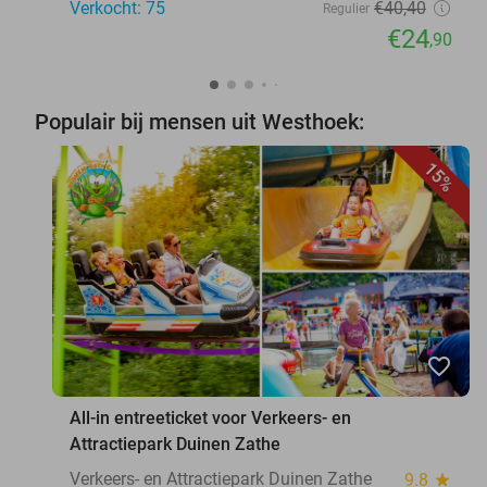
Verkocht: 75
€40
,40
Regulier
€24
,90
Populair bij mensen uit Westhoek:
15%
favorite_border
All-in entreeticket voor Verkeers- en
Attractiepark Duinen Zathe
Verkeers- en Attractiepark Duinen Zathe
9.8
star