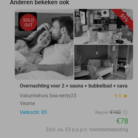
Anderen bekeken ook
51%
SOLD
OUT
Overnachting voor 2 + sauna + bubbelbad + cava
Vakantiehuis Sea-renity23
9.0
star
Veurne
Verkocht: 85
€160
Regulier
€78
Excl. ca. €5 p.p.p.n. toeristenbelasting