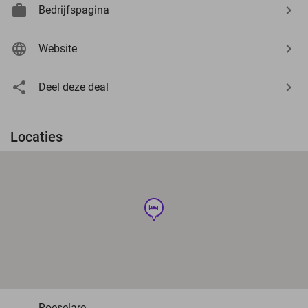
Bedrijfspagina
Website
Deel deze deal
Locaties
hotel
Roeselare