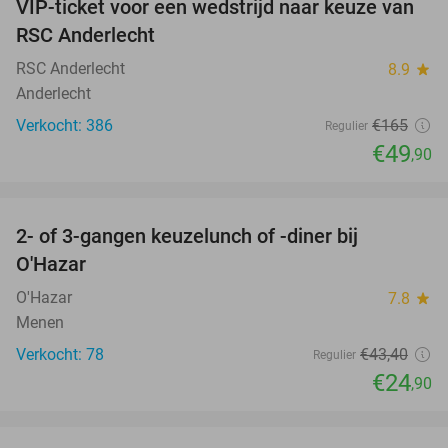
VIP-ticket voor een wedstrijd naar keuze van
70%
RSC Anderlecht
RSC Anderlecht
8.9
star
Anderlecht
Verkocht: 386
€165
Regulier
€49
,90
favorite_border
2- of 3-gangen keuzelunch of -diner bij
43%
O'Hazar
O'Hazar
7.8
star
Menen
Verkocht: 78
€43
,40
Regulier
€24
,90
favorite_border