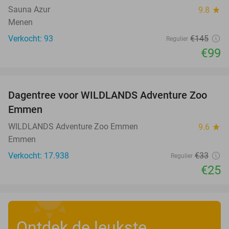
Sauna Azur
9.8
star
Menen
Verkocht: 93
€145
Regulier
€99
favorite_border
Dagentree voor WILDLANDS Adventure Zoo
24%
Emmen
WILDLANDS Adventure Zoo Emmen
9.6
star
Emmen
Verkocht: 17.938
€33
Regulier
€25
Ontdek de leukste