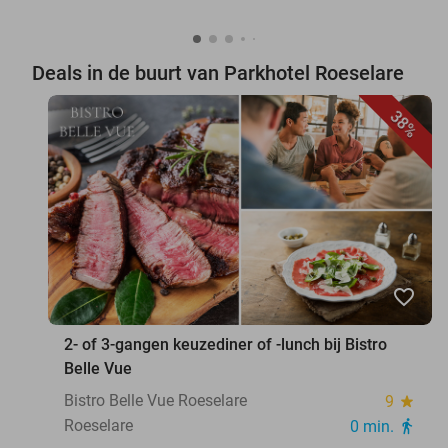
Deals in de buurt van Parkhotel Roeselare
38%
favorite_border
2- of 3-gangen keuzediner of -lunch bij Bistro
Belle Vue
Bistro Belle Vue Roeselare
9
star
Roeselare
0 min.
directions_walk