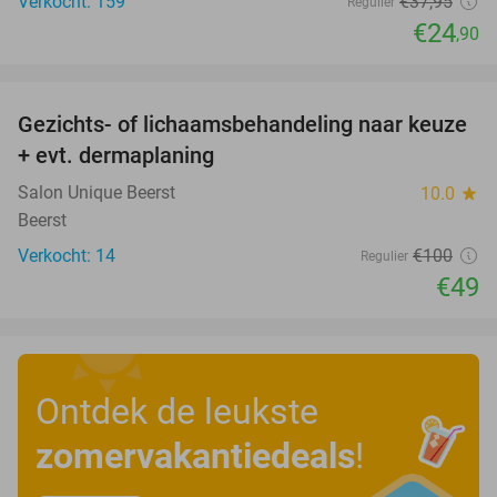
Verkocht: 159
€37
,95
Regulier
€24
,90
favorite_border
Gezichts- of lichaamsbehandeling naar keuze
51%
+ evt. dermaplaning
Salon Unique Beerst
10.0
star
Beerst
Verkocht: 14
€100
Regulier
€49
Ontdek de leukste
zomervakantiedeals
!