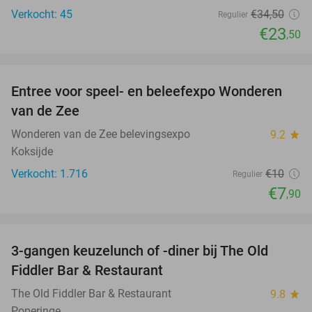
Verkocht: 45
€34
,50
Regulier
€23
,50
favorite_border
Entree voor speel- en beleefexpo Wonderen
21%
van de Zee
Wonderen van de Zee belevingsexpo
9.2
star
Koksijde
Verkocht: 1.716
€10
Regulier
€7
,90
favorite_border
3-gangen keuzelunch of -diner bij The Old
33%
Fiddler Bar & Restaurant
The Old Fiddler Bar & Restaurant
9.8
star
Poperinge