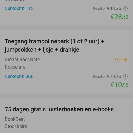
Verkocht: 115
€48
,35
Regulier
€28
,50
favorite_border
Toegang trampolinepark (1 of 2 uur) +
47%
jumpsokken + ijsje + drankje
Arenal Roeselare
9.5
star
Roeselare
Verkocht: 366
€20
,70
Regulier
€10
,95
favorite_border
100%
75 dagen gratis luisterboeken en e-books
BookBeat
Stockholm