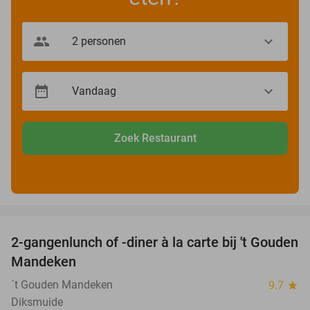
Zoek Restaurant
favorite_border
2-gangenlunch of -diner à la carte bij 't Gouden
32%
Mandeken
´t Gouden Mandeken
9.7
star
Diksmuide