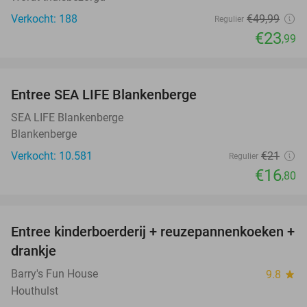
Verkocht: 188
€49
,99
Regulier
€23
,99
favorite_border
Entree SEA LIFE Blankenberge
20%
SEA LIFE Blankenberge
Blankenberge
Verkocht: 10.581
€21
Regulier
€16
,80
favorite_border
Entree kinderboerderij + reuzepannenkoeken +
30%
drankje
Barry's Fun House
9.8
star
Houthulst