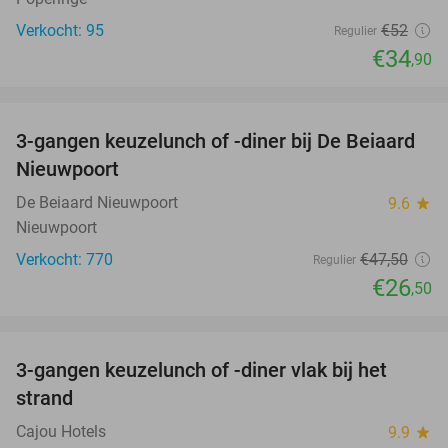
Verkocht: 95
€52
Regulier
€34
,90
favorite_border
3-gangen keuzelunch of -diner bij De Beiaard
44%
Nieuwpoort
De Beiaard Nieuwpoort
9.6
star
Nieuwpoort
Verkocht: 770
€47
,50
Regulier
€26
,50
favorite_border
3-gangen keuzelunch of -diner vlak bij het
41%
strand
Cajou Hotels
9.9
star