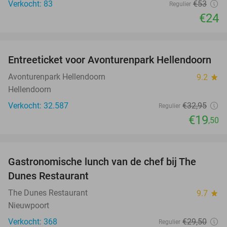
Verkocht: 83
€53
Regulier
€24
favorite_border
Entreeticket voor Avonturenpark Hellendoorn
41%
Avonturenpark Hellendoorn
9.2
star
Hellendoorn
Verkocht: 32.587
€32
,95
Regulier
€19
,50
favorite_border
Gastronomische lunch van de chef bij The
24%
Dunes Restaurant
The Dunes Restaurant
9.7
star
Nieuwpoort
Verkocht: 368
€29
,50
Regulier