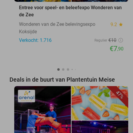
Entree voor speel- en beleefexpo Wonderen van
de Zee
Wonderen van de Zee belevingsexpo
9.2
star
Koksijde
Verkocht: 1.716
€10
Regulier
€7
,90
Deals in de buurt van Plantentuin Meise
47%