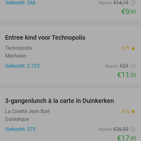
Verkocht: 346
€14
,15
Regulier
€9
,90
favorite_border
Entree kind voor Technopolis
50%
Technopolis
9.5
star
Mechelen
Verkocht: 2.723
€23
Regulier
€11
,50
favorite_border
3-gangenlunch à la carte in Duinkerken
32%
La Civette Jean Bart
9.4
star
Dunkerque
Verkocht: 275
€26
,50
Regulier
€17
,90