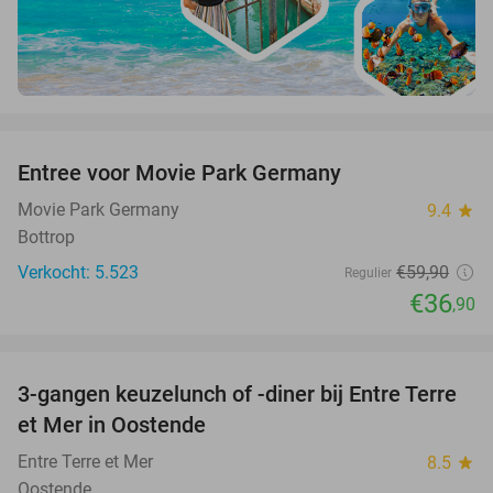
favorite_border
Entree voor Movie Park Germany
38%
Movie Park Germany
9.4
star
Bottrop
Verkocht: 5.523
€59
,90
Regulier
€36
,90
favorite_border
3-gangen keuzelunch of -diner bij Entre Terre
41%
et Mer in Oostende
Entre Terre et Mer
8.5
star
Oostende