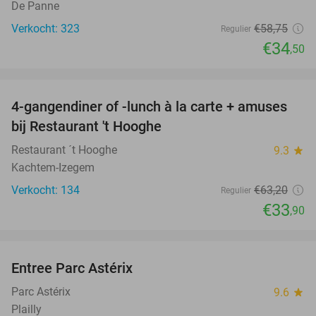
De Panne
Verkocht: 323
€58
,75
Regulier
€34
,50
favorite_border
4-gangendiner of -lunch à la carte + amuses
46%
bij Restaurant 't Hooghe
Restaurant ´t Hooghe
9.3
star
Kachtem-Izegem
Verkocht: 134
€63
,20
Regulier
€33
,90
favorite_border
Entree Parc Astérix
30%
Parc Astérix
9.6
star
Plailly