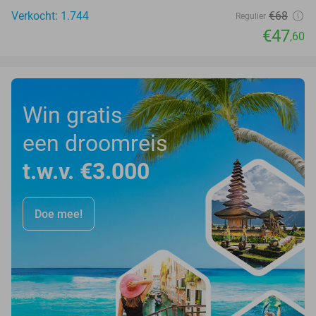
Verkocht: 1.744
€68
Regulier
€47
,60
Win gratis
een droomreis
t.w.v. €3.000
Doe mee!