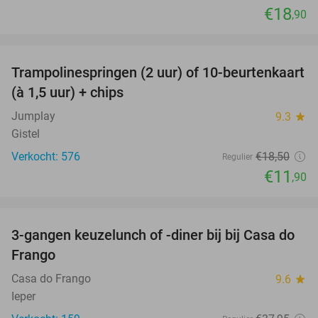
€18
,90
favorite_border
Trampolinespringen (2 uur) of 10-beurtenkaart
36%
(à 1,5 uur) + chips
Jumplay
9.3
star
Gistel
Verkocht: 576
€18
,50
Regulier
€11
,90
favorite_border
3-gangen keuzelunch of -diner bij bij Casa do
34%
Frango
Casa do Frango
9.6
star
Ieper