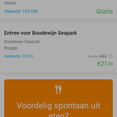
Online
Gratis
Verkocht: 183.338
favorite_border
Entree voor Boudewijn Seapark
35%
Boudewijn Seapark
Brugge
Verkocht: 3.913
€33
Regulier
€21
,50
Voordelig spontaan uit
eten?