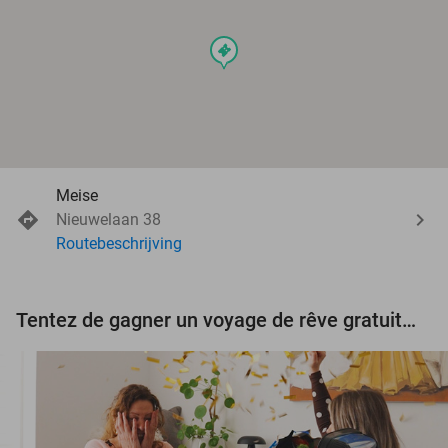
events
Meise
Nieuwelaan 38
Routebeschrijving
Tentez de gagner un voyage de rêve gratuit d'une valeur de 3.000 € !