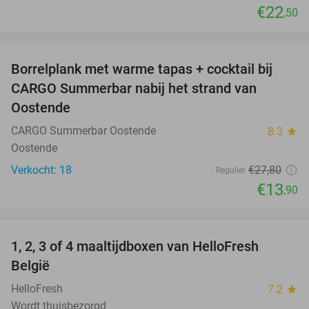
€22
,50
favorite_border
Borrelplank met warme tapas + cocktail bij
50%
CARGO Summerbar nabij het strand van
Oostende
CARGO Summerbar Oostende
8.3
star
Oostende
Verkocht: 18
€27
,80
Regulier
€13
,90
favorite_border
1, 2, 3 of 4 maaltijdboxen van HelloFresh
52%
België
HelloFresh
7.2
star
Wordt thuisbezorgd