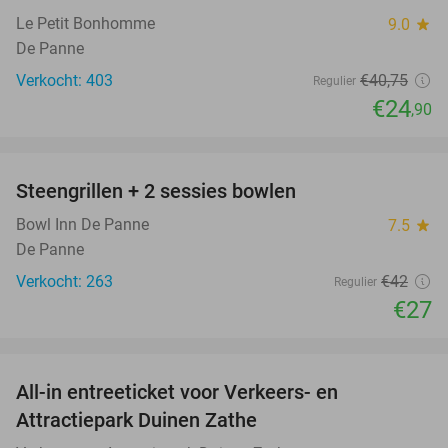
Le Petit Bonhomme
9.0
star
De Panne
Verkocht: 403
€40
,75
Regulier
€24
,90
favorite_border
Steengrillen + 2 sessies bowlen
36%
Bowl Inn De Panne
7.5
star
De Panne
Verkocht: 263
€42
Regulier
€27
favorite_border
All-in entreeticket voor Verkeers- en
15%
Attractiepark Duinen Zathe