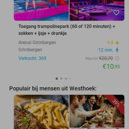
favorite_border
Toegang trampolinepark (60 of 120 minuten) +
sokken + ijsje + drankje
Arenal Grimbergen
9.8
star
Grimbergen
12 min.
directions_walk
Verkocht: 369
€20
,70
Regulier
€10
,95
Populair bij mensen uit Westhoek:
39%