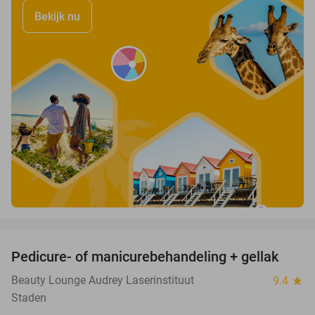
Bekijk nu
favorite_border
Pedicure- of manicurebehandeling + gellak
55%
Beauty Lounge Audrey Laserinstituut
9.4
star
Staden