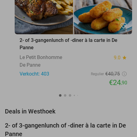
favorite_border
2- of 3-gangenlunch of -diner à la carte in De
Panne
Le Petit Bonhomme
9.0
star
De Panne
Verkocht: 403
€40
,75
Regulier
€24
,90
favorite_border
Deals in Westhoek
2- of 3-gangenlunch of -diner à la carte in De
39%
Panne