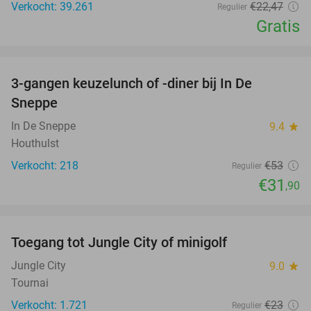
Verkocht: 39.261
€22
,47
Regulier
Gratis
favorite_border
3-gangen keuzelunch of -diner bij In De
40%
Sneppe
In De Sneppe
9.4
star
Houthulst
Verkocht: 218
€53
Regulier
€31
,90
favorite_border
Toegang tot Jungle City of minigolf
18%
Jungle City
9.0
star
Tournai
Verkocht: 1.721
€23
Regulier