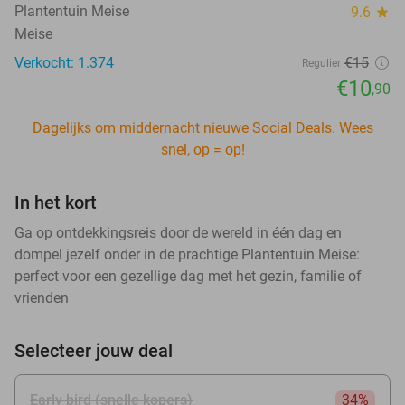
Plantentuin Meise
9.6
star
Meise
Verkocht: 1.374
€15
Regulier
€10
,90
Dagelijks om middernacht nieuwe Social Deals. Wees
snel, op = op!
In het kort
Ga op ontdekkingsreis door de wereld in één dag en
dompel jezelf onder in de prachtige Plantentuin Meise:
perfect voor een gezellige dag met het gezin, familie of
vrienden
Selecteer jouw deal
Early bird (snelle kopers)
34%