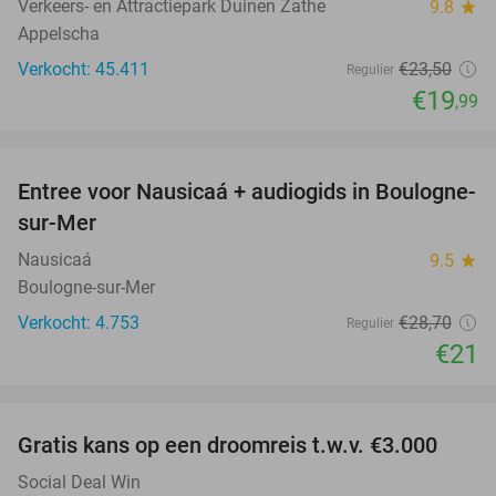
Verkeers- en Attractiepark Duinen Zathe
9.8
star
Appelscha
Verkocht: 45.411
€23
,50
Regulier
€19
,99
favorite_border
Entree voor Nausicaá + audiogids in Boulogne-
27%
sur-Mer
Nausicaá
9.5
star
Boulogne-sur-Mer
Verkocht: 4.753
€28
,70
Regulier
€21
favorite_border
Gratis kans op een droomreis t.w.v. €3.000
Social Deal Win