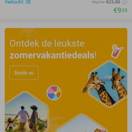
Verkocht: 38
€21
,50
Regulier
€9
,95
Ontdek de leukste
zomervakantiedeals
!
Bekijk nu