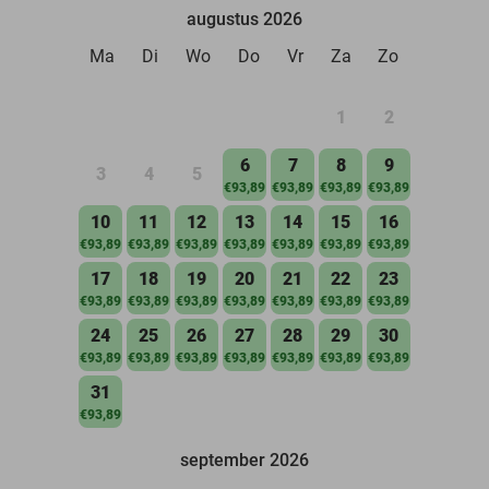
augustus 2026
Ma
Di
Wo
Do
Vr
Za
Zo
1
2
6
7
8
9
3
4
5
€93,89
€93,89
€93,89
€93,89
10
11
12
13
14
15
16
€93,89
€93,89
€93,89
€93,89
€93,89
€93,89
€93,89
17
18
19
20
21
22
23
€93,89
€93,89
€93,89
€93,89
€93,89
€93,89
€93,89
24
25
26
27
28
29
30
€93,89
€93,89
€93,89
€93,89
€93,89
€93,89
€93,89
31
€93,89
september 2026