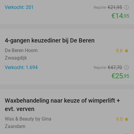
Verkocht: 201
€21
,95
Regulier
€14
,95
favorite_border
4-gangen keuzediner bij De Beren
46%
De Beren Hoorn
9.6
star
Zwaagdijk
Verkocht: 1.694
€47
,70
Regulier
€25
,95
favorite_border
Waxbehandeling naar keuze of wimperlift +
54%
evt. verven
Wax & Beauty by Gina
9.0
star
Zaandam