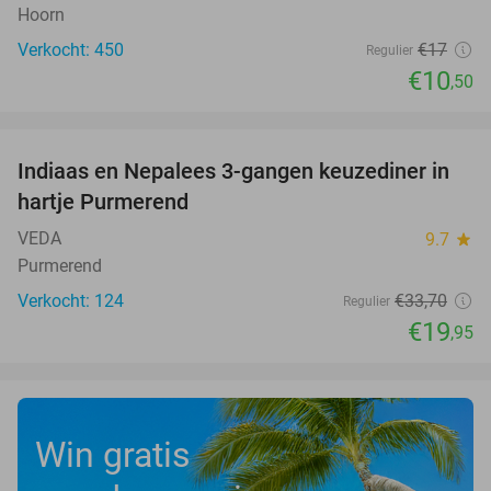
Hoorn
Verkocht: 450
€17
Regulier
€10
,50
favorite_border
Indiaas en Nepalees 3-gangen keuzediner in
41%
hartje Purmerend
VEDA
9.7
star
Purmerend
Verkocht: 124
€33
,70
Regulier
€19
,95
Win gratis