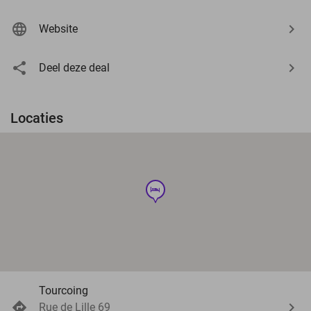
Website
Deel deze deal
Locaties
hotel
Tourcoing
Rue de Lille 69