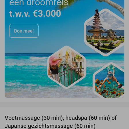
een droomreis
t.w.v. €3.000
Doe mee!
favorite_border
Voetmassage (30 min), headspa (60 min) of
61%
Japanse gezichtsmassage (60 min)