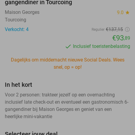
gangendiner in Tourcoing
Maison Georges
9.0
star
Tourcoing
Verkocht: 4
€137
,15
Regulier
€93
,89
Inclusief toeristenbelasting
Dagelijks om middernacht nieuwe Social Deals. Wees
snel, op = op!
In het kort
Voor 2 personen: trakteer jezelf op een overnachting
inclusief late check-out en eventueel een gastronomisch 6-
gangendiner bij Maison Georges en geniet van een
heerlijke mini-vakantie
Selecteer jouw deal