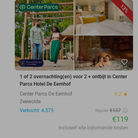
13%
favorite_border
1 of 2 overnachting(en) voor 2 + ontbijt in Center
Parcs Hotel De Eemhof
Center Parcs De Eemhof
9.2
star
Zeewolde
Verkocht: 4.575
€137
Regulier
€119
Inclusief alle bijkomende kosten