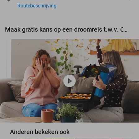
Routebeschrijving
Maak gratis kans op een droomreis t.w.v. €3.000!
play_circle
Anderen bekeken ook