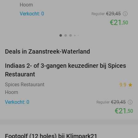
Hoorn
Verkocht: 0
€29
,45
Regulier
€21
,50
favorite_border
Deals in Zaanstreek-Waterland
Indiaas 2- of 3-gangen keuzediner bij Spices
27%
NEW
Restaurant
TODAY
Spices Restaurant
9.9
star
Hoorn
Verkocht: 0
€29
,45
Regulier
€21
,50
favorite_border
Footgolf (12 holes) bij Klimpark21