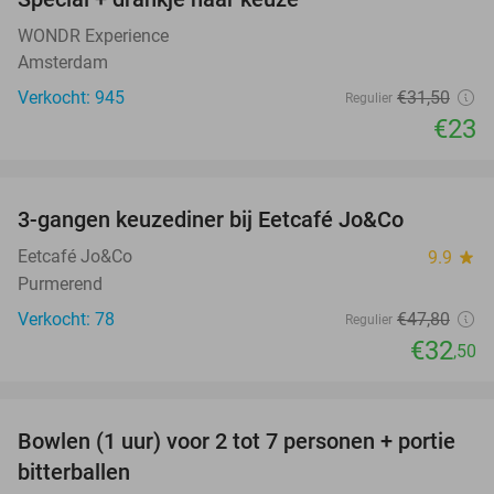
WONDR Experience
Amsterdam
Verkocht: 945
€31
,50
Regulier
€23
favorite_border
3-gangen keuzediner bij Eetcafé Jo&Co
32%
Eetcafé Jo&Co
9.9
star
Purmerend
Verkocht: 78
€47
,80
Regulier
€32
,50
favorite_border
Bowlen (1 uur) voor 2 tot 7 personen + portie
37%
bitterballen