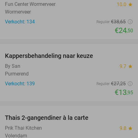
Fun Center Wormerveer
10.0
star
Wormerveer
Verkocht: 134
€38
,65
Regulier
€24
,50
favorite_border
Kappersbehandeling naar keuze
49%
By San
9.7
star
Purmerend
Verkocht: 139
€27
,25
Regulier
€13
,95
favorite_border
Thais 2-gangendiner à la carte
32%
Prik Thai Kitchen
9.8
star
Volendam