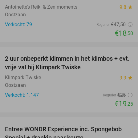
Antoinette’s Reiki & Zen moments
9.8
star
Oostzaan
Verkocht: 79
€47
,50
Regulier
€18
,50
favorite_border
2 uur onbeperkt klimmen in het klimbos + evt.
23%
vrije val bij Klimpark Twiske
Klimpark Twiske
9.9
star
Oostzaan
Verkocht: 1.147
€25
Regulier
€19
,25
favorite_border
Entree WONDR Experience inc. Spongebob
27%
Special + drankje naar keuze