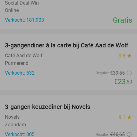
Social Deal Win
Online
Gratis
Verkocht: 181.903
favorite_border
3-gangendiner à la carte bij Café Aad de Wolf
41%
Café Aad de Wolf
9.8
star
Purmerend
Verkocht: 532
€39
,55
Regulier
€23
,50
favorite_border
3-gangen keuzediner bij Novels
39%
Novels
9.1
star
Zaandam
Verkocht: 805
€46
,65
Regulier