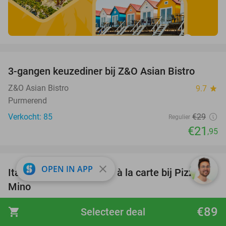
favorite_border
3-gangen keuzediner bij Z&O Asian Bistro
24%
Z&O Asian Bistro
9.7
star
Purmerend
Verkocht: 85
€29
Regulier
€21
,95
favorite_border
close
OPEN IN APP
Italiaans 3-gangendiner à la carte bij Pizza De
31%
Mino
Pizza De Mino
8.8
star
€89
shopping_cart
Selecteer deal
Monnickendam