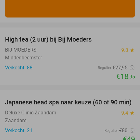
favorite_border
High tea (2 uur) bij Bij Moeders
32%
BIJ MOEDERS
9.8
star
Middenbeemster
Verkocht: 88
€27
,95
Regulier
€18
,95
favorite_border
Japanese head spa naar keuze (60 of 90 min)
39%
Deluxe Clinic Zaandam
9.4
star
Zaandam
Verkocht: 21
€80
Regulier
€49