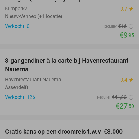
38%
NEW
TODAY
Klimpark21
9.7
star
Nieuw-Vennep (+1 locatie)
Verkocht: 0
€16
Regulier
€9
,95
favorite_border
3-gangendiner à la carte bij Havenrestaurant
34%
Nauerna
Havenrestaurant Nauerna
9.4
star
Assendelft
Verkocht: 126
€41
,80
Regulier
€27
,50
favorite_border
Gratis kans op een droomreis t.w.v. €3.000