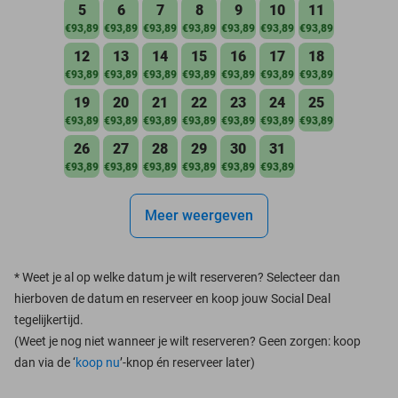
5
6
7
8
9
10
11
€93,89
€93,89
€93,89
€93,89
€93,89
€93,89
€93,89
12
13
14
15
16
17
18
€93,89
€93,89
€93,89
€93,89
€93,89
€93,89
€93,89
19
20
21
22
23
24
25
€93,89
€93,89
€93,89
€93,89
€93,89
€93,89
€93,89
26
27
28
29
30
31
€93,89
€93,89
€93,89
€93,89
€93,89
€93,89
Meer weergeven
*
Weet je al op welke datum je wilt reserveren? Selecteer dan
hierboven de datum en reserveer en koop jouw Social Deal
tegelijkertijd.
(Weet je nog niet wanneer je wilt reserveren? Geen zorgen: koop
dan via de ‘
koop nu
’-knop én reserveer later)