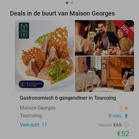
Deals in de buurt van Maison Georges
20%
favorite_border
Gastronomisch 6-gangendiner in Tourcoing
Maison Georges
9
star
Tourcoing
0 min.
directions_walk
Verkocht: 11
€65
Regulier
€52