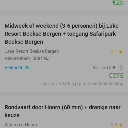
€25
favorite_border
Midweek of weekend (3-6 personen) bij Lake
53%
Resort Beekse Bergen + toegang Safaripark
Beekse Bergen
Lake Resort Beekse Bergen
9.1
star
Hilvarenbeek, 5081 NJ
Verkocht: 33
€590
Regulier
€275
Excl. ca. €2,65 p.p.p.n. toeristenbelasting
favorite_border
Rondvaart door Hoorn (60 min) + drankje naar
38%
keuze
Watertaxi Hoorn
9.8
star