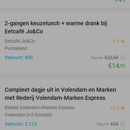
favorite_border
2-gangen keuzelunch + warme drank bij
34%
Eetcafé Jo&Co
Eetcafé Jo&Co
9.9
star
Purmerend
Verkocht: 830
€22
,50
Regulier
€14
,95
favorite_border
Compleet dagje uit in Volendam en Marken
55%
met Rederij Volendam-Marken Express
Rederij Volendam-Marken Express
10.0
star
Volendam (+3 locaties)
Verkocht: 2.113
€55
Regulier