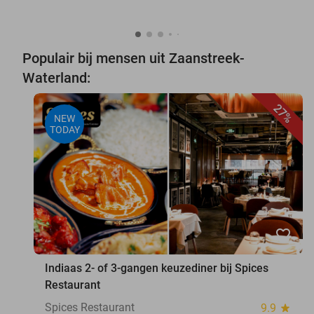
Populair bij mensen uit Zaanstreek-
Waterland:
27%
NEW
TODAY
favorite_border
Indiaas 2- of 3-gangen keuzediner bij Spices
Restaurant
Spices Restaurant
9.9
star