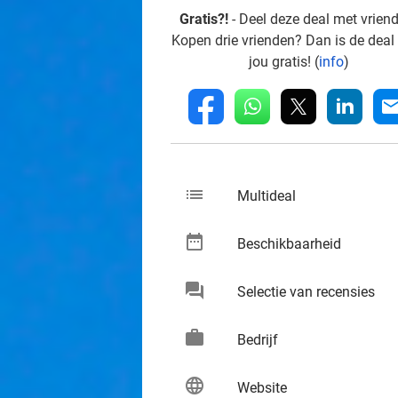
Gratis?!
- Deel deze deal met vrien
Kopen drie vrienden? Dan is de deal
jou gratis! (
info
)
whatsapp
linkedin
fb
mai
list
keybo
Multideal
date_range
keybo
Beschikbaarheid
chat
keybo
Selectie van recensies
work
keybo
Bedrijf
language
keybo
Website