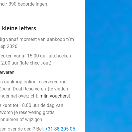
end • 390 beoordelingen
 kleine letters
dig vanaf moment van aankoop t/m
sep 2026
hecken vanaf 15.00 uur, uitchecken
12.00 uur (late check-out)
erveren:
a aankoop online reserveren met
Social Deal Reserveren' (te vinden
nder het overzicht:
mijn vouchers
)
e kunt tot 18.00 uur de dag van
evoren je reservering gratis
nnuleren of wijzigen
gen over de deal? Bel:
+31 88 205 05