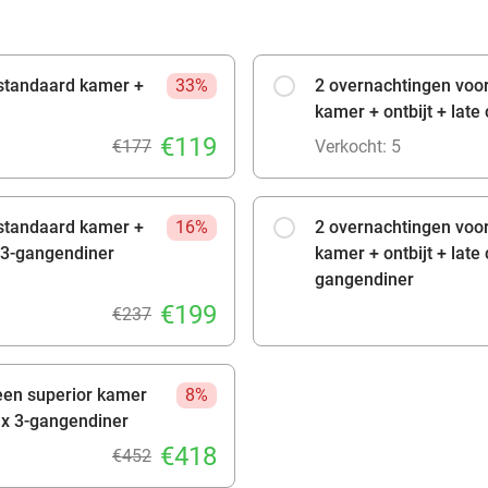
 standaard kamer +
33%
2 overnachtingen voor
kamer + ontbijt + late
€119
€177
Verkocht: 5
 standaard kamer +
16%
2 overnachtingen voor
x 3-gangendiner
kamer + ontbijt + late
gangendiner
€199
€237
 een superior kamer
8%
 1x 3-gangendiner
€418
€452