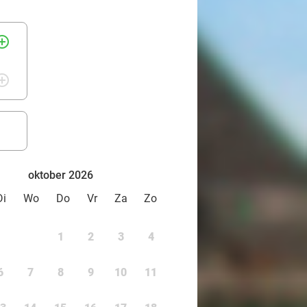
rcle_outline
rcle_outline
oktober 2026
Di
Wo
Do
Vr
Za
Zo
1
2
3
4
6
7
8
9
10
11