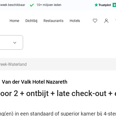
 week beschikbaar
10+ miljoen leden
Home
Dichtbij
Restaurants
Hotels
keyboard_arrow_down
>
Van der Valk Hotel Nazareth
or 2 + ontbijt + late check-out + e
g(en) in een standaard of superior kamer bij 4-ste