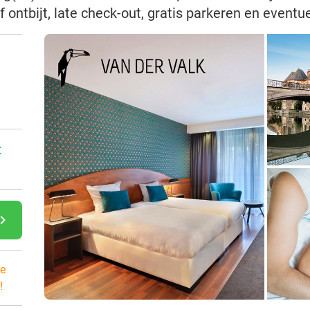
f ontbijt, late check-out, gratis parkeren en event
:
gate_next
e
!