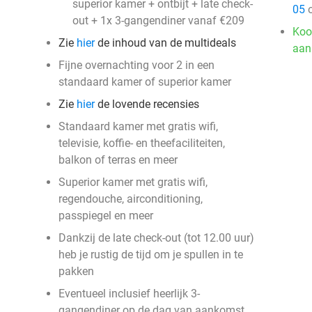
superior kamer + ontbijt + late check-
05
o
out + 1x 3-gangendiner vanaf €209
Koo
Zie
hier
de inhoud van de multideals
aan
Fijne overnachting voor 2 in een
standaard kamer of superior kamer
Zie
hier
de lovende recensies
Standaard kamer met gratis wifi,
televisie, koffie- en theefaciliteiten,
balkon of terras en meer
Superior kamer met gratis wifi,
regendouche, airconditioning,
passpiegel en meer
Dankzij de late check-out (tot 12.00 uur)
heb je rustig de tijd om je spullen in te
pakken
Eventueel inclusief heerlijk 3-
gangendiner op de dag van aankomst