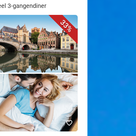
ueel 3-gangendiner
33%
favorite_border