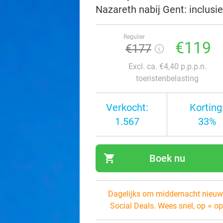
Nazareth nabij Gent: inclusie
Regulier
€119
€177
Excl. ca. €4,40 p.p.p.n.
toeristenbelasting
Verkocht:
Korting
1.567
33%
shopping_cart
Boek nu
navi
Dagelijks om middernacht nieuw
Social Deals. Wees snel, op = op