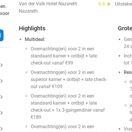
Van der Valk Hotel Nazareth
8.8
star
Uitstek
den.
Nazareth
 voor
Highlights
Grote
l
Multideal:
Gel
24 
Overnachting(en) voor 2 in een
standaard kamer + ontbijt + late
Inc
check-out vanaf €99
tot 
ard_arrow_right
Overnachting(en) voor 2 in een
Res
superior kamer + ontbijt + late check-
ard_arrow_right
n
out vanaf €109
'
Overnachting(en) voor 2 in een
o
ard_arrow_right
standaard kamer + ontbijt + late
j
check-out + 1x 3-gangendiner vanaf
ard_arrow_right
t
€189
a
Overnachting(en) voor 2 in een
ard_arrow_right
Vra