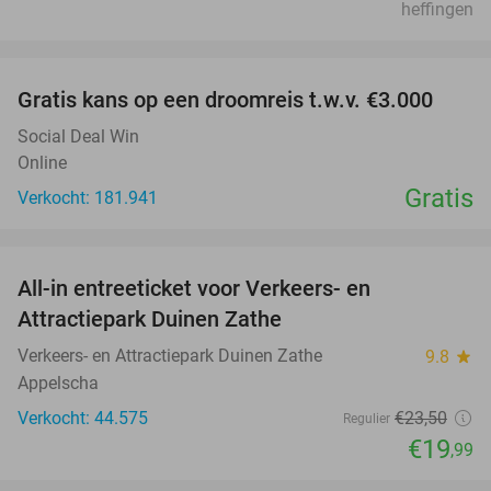
heffingen
favorite_border
Gratis kans op een droomreis t.w.v. €3.000
Social Deal Win
Online
Gratis
Verkocht: 181.941
favorite_border
All-in entreeticket voor Verkeers- en
15%
Attractiepark Duinen Zathe
Verkeers- en Attractiepark Duinen Zathe
9.8
star
Appelscha
Verkocht: 44.575
€23
,50
Regulier
€19
,99
favorite_border