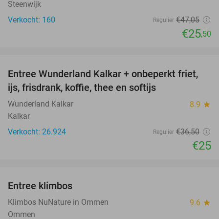
Steenwijk
Verkocht: 160
€47
,05
Regulier
€25
,50
favorite_border
Entree Wunderland Kalkar + onbeperkt friet,
32%
ijs, frisdrank, koffie, thee en softijs
Wunderland Kalkar
8.9
star
Kalkar
Verkocht: 26.924
€36
,50
Regulier
€25
favorite_border
Entree klimbos
28%
Klimbos NuNature in Ommen
9.6
star
Ommen