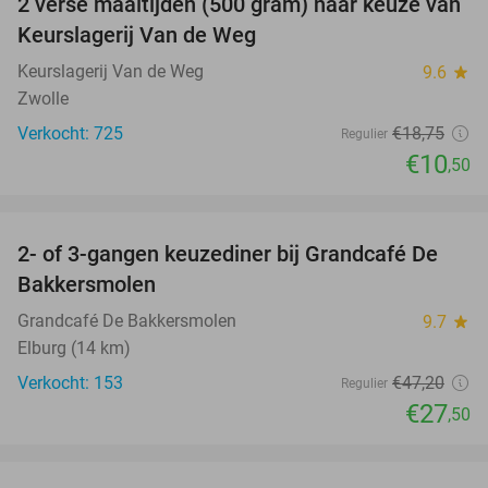
2 verse maaltijden (500 gram) naar keuze van
44%
Keurslagerij Van de Weg
Keurslagerij Van de Weg
9.6
star
Zwolle
Verkocht: 725
€18
,75
Regulier
€10
,50
favorite_border
2- of 3-gangen keuzediner bij Grandcafé De
42%
Bakkersmolen
Grandcafé De Bakkersmolen
9.7
star
Elburg (14 km)
Verkocht: 153
€47
,20
Regulier
€27
,50
favorite_border