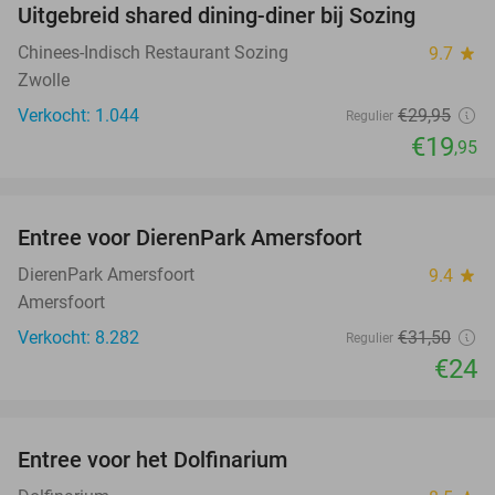
Uitgebreid shared dining-diner bij Sozing
33%
Chinees-Indisch Restaurant Sozing
9.7
star
Zwolle
Verkocht: 1.044
€29
,95
Regulier
€19
,95
favorite_border
Entree voor DierenPark Amersfoort
24%
DierenPark Amersfoort
9.4
star
Amersfoort
Verkocht: 8.282
€31
,50
Regulier
€24
favorite_border
Entree voor het Dolfinarium
36%