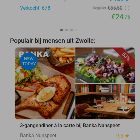
Verkocht: 678
€55
,50
Regulier
€24
,75
Populair bij mensen uit Zwolle:
53%
NEW
TODAY
favorite_border
3-gangendiner à la carte bij Banka Nunspeet
Banka Nunspeet
9.3
star