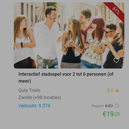
61%
favorite_border
Interactief stadsspel voor 2 tot 6 personen (of
meer)
Qula Trails
8.5
star
Zwolle (+98 locaties)
Verkocht: 9.374
€49
Regulier
€19
,25