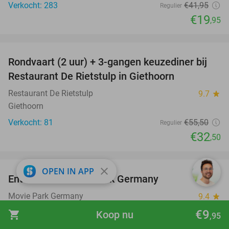
Verkocht: 283
€41
,95
Regulier
€19
,95
favorite_border
Rondvaart (2 uur) + 3-gangen keuzediner bij
41%
Restaurant De Rietstulp in Giethoorn
Restaurant De Rietstulp
9.7
star
Giethoorn
Verkocht: 81
€55
,50
Regulier
€32
,50
favorite_border
close
OPEN IN APP
Entree voor Movie Park Germany
38%
Movie Park Germany
9.4
star
Bottrop
€9
shopping_cart
Koop nu
,95
Verkocht: 5.403
€59
,90
Regulier