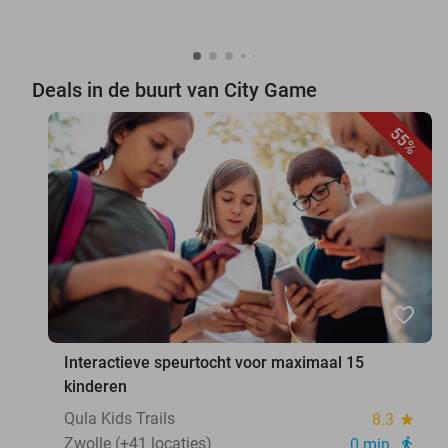
Deals in de buurt van City Game
55%
favorite_border
Interactieve speurtocht voor maximaal 15
kinderen
Qula Kids Trails
8.3
star
Zwolle (+41 locaties)
0 min.
directions_walk