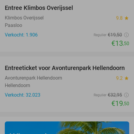
Entree Klimbos Overijssel
31%
Klimbos Overijssel
9.8
star
Paasloo
Verkocht: 1.906
€19
,50
Regulier
€13
,50
favorite_border
Entreeticket voor Avonturenpark Hellendoorn
41%
Avonturenpark Hellendoorn
9.2
star
Hellendoorn
Verkocht: 32.023
€32
,95
Regulier
€19
,50