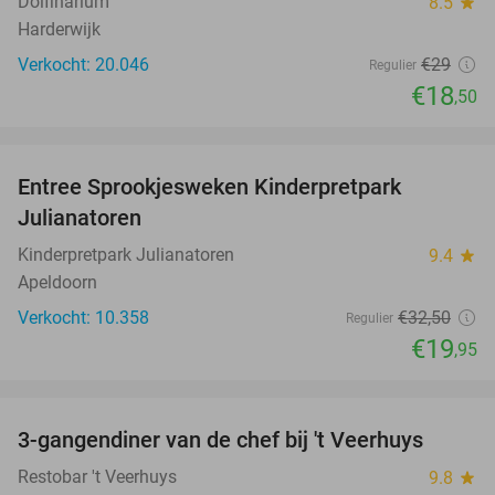
Dolfinarium
8.5
star
Harderwijk
Verkocht: 20.046
€29
Regulier
€18
,50
favorite_border
Entree Sprookjesweken Kinderpretpark
39%
Julianatoren
Kinderpretpark Julianatoren
9.4
star
Apeldoorn
Verkocht: 10.358
€32
,50
Regulier
€19
,95
favorite_border
3-gangendiner van de chef bij 't Veerhuys
46%
Restobar 't Veerhuys
9.8
star