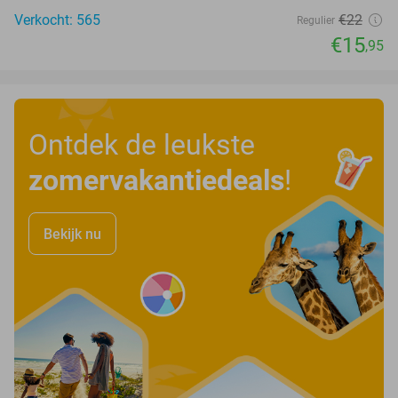
Verkocht: 565
€22
Regulier
€15
,95
Ontdek de leukste
zomervakantiedeals
!
Bekijk nu