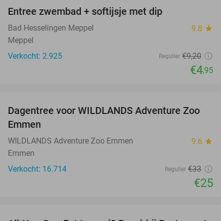
Entree zwembad + softijsje met dip
46%
Bad Hesselingen Meppel
9.8
star
Meppel
Verkocht: 2.925
€9
,20
Regulier
€4
,95
favorite_border
Dagentree voor WILDLANDS Adventure Zoo
24%
Emmen
WILDLANDS Adventure Zoo Emmen
9.6
star
Emmen
Verkocht: 16.714
€33
Regulier
€25
favorite_border