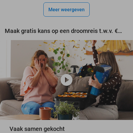
events
Meer weergeven
events
events
Maak gratis kans op een droomreis t.w.v. €3.000!
play_circle
Vaak samen gekocht