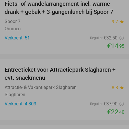
Fiets- of wandelarrangement incl. warme
54%
drank + gebak + 3-gangenlunch bij Spoor 7
Spoor 7
9.7
star
Ommen
Verkocht: 51
€32
,50
Regulier
€14
,95
favorite_border
Entreeticket voor Attractiepark Slagharen +
41%
evt. snackmenu
Attractie- & Vakantiepark Slagharen
8.8
star
Slagharen
Verkocht: 4.303
€37
,90
Regulier
€22
,40
favorite_border