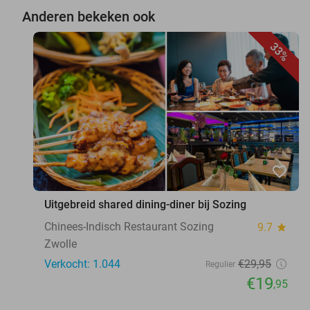
Anderen bekeken ook
33%
favorite_border
Uitgebreid shared dining-diner bij Sozing
Chinees-Indisch Restaurant Sozing
9.7
star
Zwolle
Verkocht: 1.044
€29
,95
Regulier
€19
,95