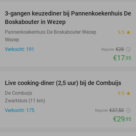
3-gangen keuzediner bij Pannenkoekenhuis De
36%
Boskabouter in Wezep
Pannenkoekenhuis De Boskabouter Wezep
9.5
star
Wezep
Verkocht: 191
€28
Regulier
€17
,95
favorite_border
Live cooking-diner (2,5 uur) bij de Combuijs
20%
De Combuijs
9.0
star
Zwartsluis (11 km)
Verkocht: 175
€37
,50
Regulier
€29
,95
favorite_border