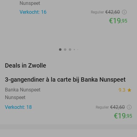
Nunspeet
Verkocht: 16
€42
,60
Regulier
€19
,95
favorite_border
Deals in Zwolle
3-gangendiner à la carte bij Banka Nunspeet
53%
NEW
TODAY
Banka Nunspeet
9.3
star
Nunspeet
Verkocht: 18
€42
,60
Regulier
€19
,95
favorite_border