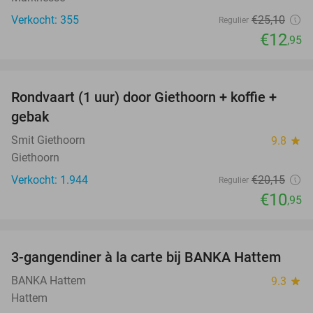
Verkocht: 355
€25
,10
Regulier
€12
,95
favorite_border
Rondvaart (1 uur) door Giethoorn + koffie +
46%
gebak
Smit Giethoorn
9.8
star
Giethoorn
Verkocht: 1.944
€20
,15
Regulier
€10
,95
favorite_border
3-gangendiner à la carte bij BANKA Hattem
52%
BANKA Hattem
9.3
star
Hattem