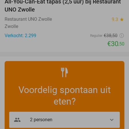
All-You-Can-Eat tapas (2,5 uur) bij Restaurant
21%
UNO Zwolle
Restaurant UNO Zwolle
9.3
star
Zwolle
Verkocht: 2.299
€38
,50
Regulier
€30
,50
Voordelig spontaan uit
eten?