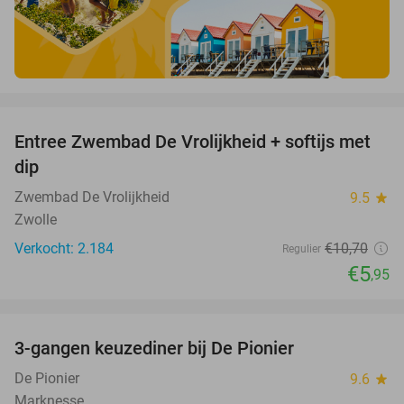
favorite_border
Entree Zwembad De Vrolijkheid + softijs met
44%
dip
Zwembad De Vrolijkheid
9.5
star
Zwolle
Verkocht: 2.184
€10
,70
Regulier
€5
,95
favorite_border
3-gangen keuzediner bij De Pionier
48%
De Pionier
9.6
star
Marknesse