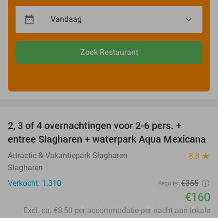
Zoek Restaurant
favorite_border
2, 3 of 4 overnachtingen voor 2-6 pers. +
55%
entree Slagharen + waterpark Aqua Mexicana
Attractie & Vakantiepark Slagharen
8.8
star
Slagharen
Verkocht: 1.310
€355
Regulier
€160
Excl. ca. €8,50 per accommodatie per nacht aan lokale