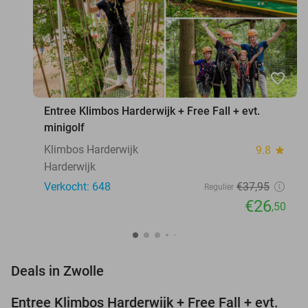
favorite_border
Entree Klimbos Harderwijk + Free Fall + evt.
minigolf
Klimbos Harderwijk
9.8
star
Harderwijk
Verkocht: 648
€37
,95
Regulier
€26
,50
favorite_border
Deals in Zwolle
Entree Klimbos Harderwijk + Free Fall + evt.
30%