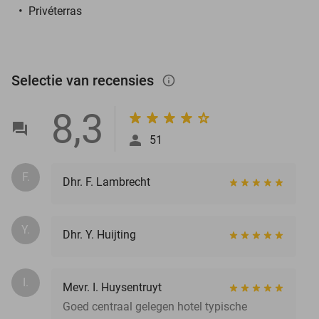
Privéterras
Selectie van recensies
info_outlined
8,3
51
F.
Dhr. F. Lambrecht
Y.
Dhr. Y. Huijting
I.
Mevr. I. Huysentruyt
Goed centraal gelegen hotel typische