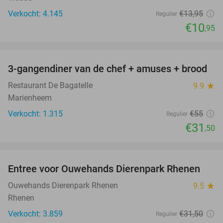
Verkocht: 4.145
€13
,95
Regulier
€10
,95
favorite_border
3-gangendiner van de chef + amuses + brood
43%
Restaurant De Bagatelle
9.9
star
Marienheem
Verkocht: 1.315
€55
Regulier
€31
,50
favorite_border
Entree voor Ouwehands Dierenpark Rhenen
19%
Ouwehands Dierenpark Rhenen
9.5
star
Rhenen
Verkocht: 3.859
€31
,50
Regulier