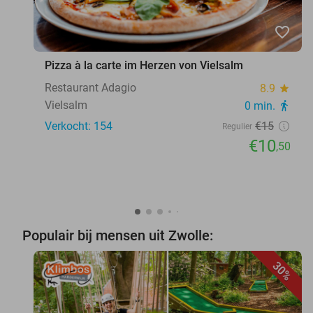
favorite_border
Pizza à la carte im Herzen von Vielsalm
Restaurant Adagio
8.9
star
Vielsalm
0 min.
directions_walk
Verkocht: 154
€15
Regulier
€10
,50
Populair bij mensen uit Zwolle:
30%