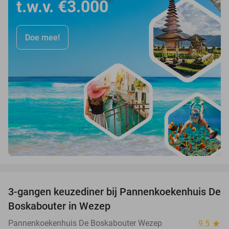
t.w.v. €3.000
Doe mee!
favorite_border
3-gangen keuzediner bij Pannenkoekenhuis De
36%
Boskabouter in Wezep
Pannenkoekenhuis De Boskabouter Wezep
9.5
star