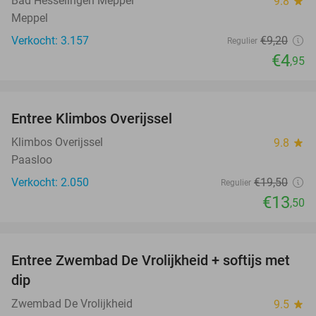
Bad Hesselingen Meppel
9.8
star
Meppel
Verkocht: 3.157
€9
,20
Regulier
€4
,95
favorite_border
Entree Klimbos Overijssel
31%
Klimbos Overijssel
9.8
star
Paasloo
Verkocht: 2.050
€19
,50
Regulier
€13
,50
favorite_border
Entree Zwembad De Vrolijkheid + softijs met
44%
dip
Zwembad De Vrolijkheid
9.5
star