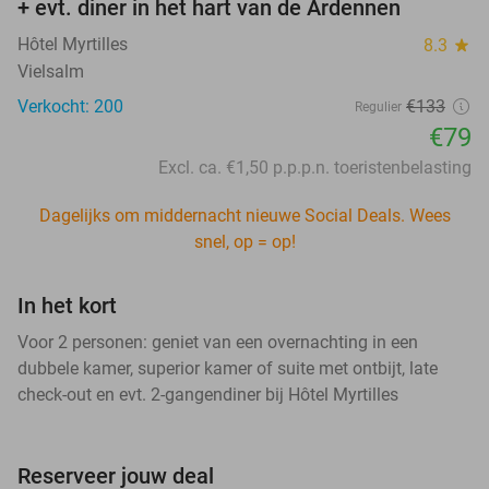
+ evt. diner in het hart van de Ardennen
Hôtel Myrtilles
8.3
star
Vielsalm
Verkocht: 200
€133
Regulier
€79
Excl. ca. €1,50 p.p.p.n. toeristenbelasting
Dagelijks om middernacht nieuwe Social Deals. Wees
snel, op = op!
In het kort
Voor 2 personen: geniet van een overnachting in een
dubbele kamer, superior kamer of suite met ontbijt, late
check-out en evt. 2-gangendiner bij Hôtel Myrtilles
Reserveer jouw deal