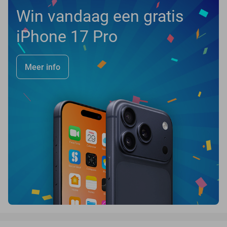
Win vandaag een gratis
iPhone 17 Pro
Meer info
favorite_border