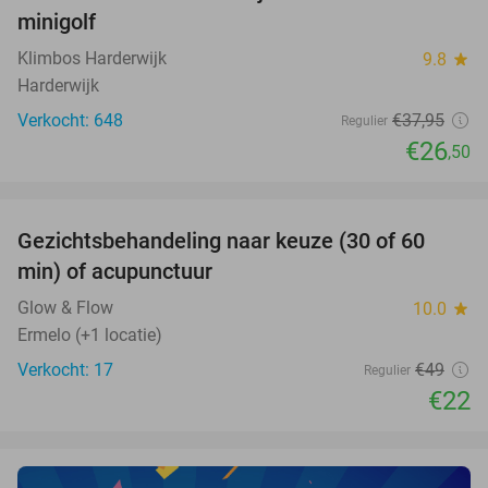
minigolf
Klimbos Harderwijk
9.8
star
Harderwijk
Verkocht: 648
€37
,95
Regulier
€26
,50
favorite_border
Gezichtsbehandeling naar keuze (30 of 60
55%
NEW
min) of acupunctuur
TODAY
Glow & Flow
10.0
star
Ermelo (+1 locatie)
Verkocht: 17
€49
Regulier
€22