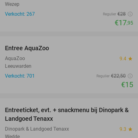
Wezep
Verkocht: 267
€28
Regulier
€17
,95
favorite_border
Entree AquaZoo
33%
AquaZoo
9.4
star
Leeuwarden
Verkocht: 701
€22
,50
Regulier
€15
favorite_border
Entreeticket, evt. + snackmenu bij Dinopark &
22%
Landgoed Tenaxx
Dinopark & Landgoed Tenaxx
9.3
star
Wedde