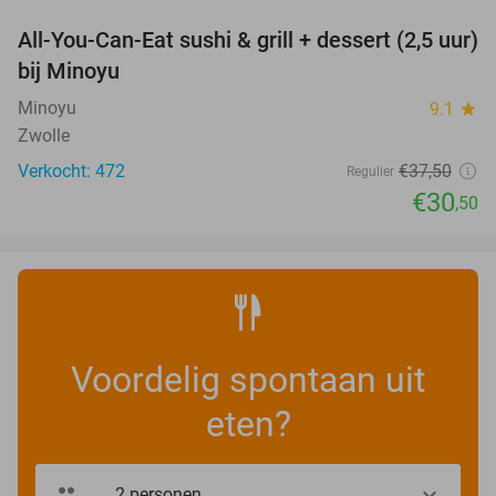
All-You-Can-Eat sushi & grill + dessert (2,5 uur)
19%
bij Minoyu
Minoyu
9.1
star
Zwolle
Verkocht: 472
€37
,50
Regulier
€30
,50
Voordelig spontaan uit
eten?