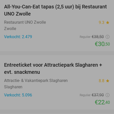
All-You-Can-Eat tapas (2,5 uur) bij Restaurant
21%
UNO Zwolle
Restaurant UNO Zwolle
9.3
star
Zwolle
Verkocht: 2.479
€38
,50
Regulier
€30
,50
favorite_border
Entreeticket voor Attractiepark Slagharen +
41%
evt. snackmenu
Attractie- & Vakantiepark Slagharen
8.8
star
Slagharen
Verkocht: 5.096
€37
,90
Regulier
€22
,40
favorite_border