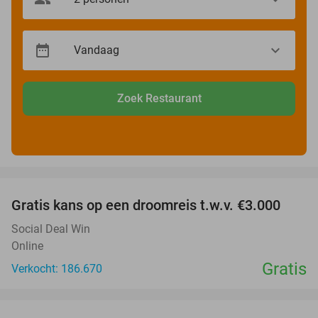
Zoek Restaurant
favorite_border
Gratis kans op een droomreis t.w.v. €3.000
Social Deal Win
Online
Gratis
Verkocht: 186.670
favorite_border