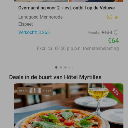
Overnachting voor 2 + evt. ontbijt op de Veluwe
Landgoed Mennorode
9.3
star
Elspeet
Verkocht: 3.265
€130
Regulier
€64
Excl. ca. €2,50 p.p.p.n. toeristenbelasting
Deals in de buurt van Hôtel Myrtilles
30%