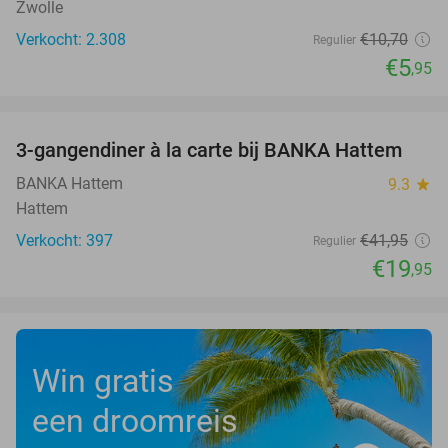
Zwolle
Verkocht: 2.308
€10
,70
Regulier
€5
,95
favorite_border
3-gangendiner à la carte bij BANKA Hattem
52%
BANKA Hattem
9.3
star
Hattem
Verkocht: 397
€41
,95
Regulier
€19
,95
Win gratis
een droomreis