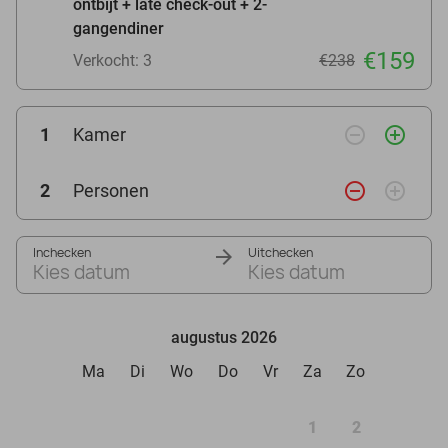
ontbijt + late check-out + 2-
gangendiner
€159
Verkocht: 3
€238
remove_circle_outline
add_circle_outline
1
Kamer
remove_circle_outline
add_circle_outline
2
Personen
Inchecken
Uitchecken
Kies datum
Kies datum
augustus 2026
Ma
Di
Wo
Do
Vr
Za
Zo
1
2