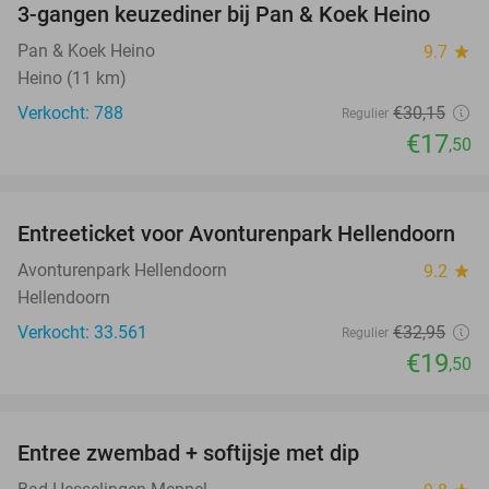
3-gangen keuzediner bij Pan & Koek Heino
42%
Pan & Koek Heino
9.7
star
Heino (11 km)
Verkocht: 788
€30
,15
Regulier
€17
,50
favorite_border
Entreeticket voor Avonturenpark Hellendoorn
41%
Avonturenpark Hellendoorn
9.2
star
Hellendoorn
Verkocht: 33.561
€32
,95
Regulier
€19
,50
favorite_border
Entree zwembad + softijsje met dip
46%