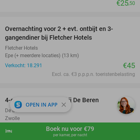
€25
,50
favorite_border
Overnachting voor 2 + evt. ontbijt en 3-
gangendiner bij Fletcher Hotels
Fletcher Hotels
Epe (+ meerdere locaties) (13 km)
€45
Verkocht: 18.291
Excl. ca. €3 p.p.p.n. toeristenbelasting
favorite_border
4-gangen keuzediner bij De Beren
46%
close
OPEN IN APP
De Beren Zwolle
9.2
star
Zwolle
Boek nu voor €79
Verkocht: 1.327
€47
,70
Regulier
hotel
shopping_cart
Boek nu
navigate_next
€25
per kamer, per nacht
,95