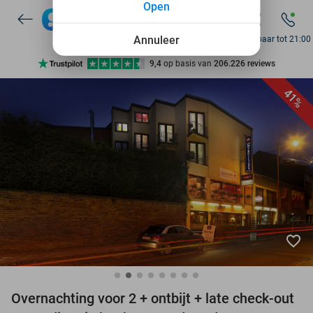
Open
7 dagen per week beschikbaar
10+ miljoen leden
Annuleer
Bereikbaar tot 21:00
9,4
op basis van
206.226 reviews
Ontdek 15.000+ deals
41%
7 dagen per week beschikbaar
10+ miljoen leden
favorite_border
Overnachting voor 2 + ontbijt + late check-out