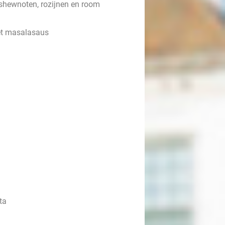
ashewnoten, rozijnen en room
met masalasaus
ta