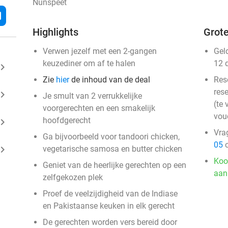
Nunspeet
l
Highlights
Grote
Verwen jezelf met een 2-gangen
Gel
keuzediner om af te halen
12 
ard_arrow_right
Zie
hier
de inhoud van de deal
Res
rese
ard_arrow_right
Je smult van 2 verrukkelijke
(te 
voorgerechten en een smakelijk
vou
hoofdgerecht
ard_arrow_right
Vra
Ga bijvoorbeeld voor tandoori chicken,
05
o
ard_arrow_right
vegetarische samosa en butter chicken
Koo
Geniet van de heerlijke gerechten op een
aan
zelfgekozen plek
Proef de veelzijdigheid van de Indiase
en Pakistaanse keuken in elk gerecht
De gerechten worden vers bereid door