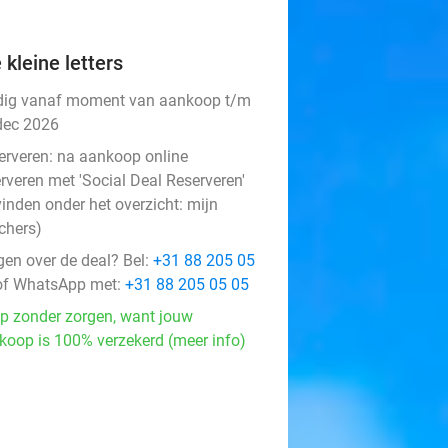
 kleine letters
dig vanaf moment van aankoop t/m
dec 2026
erveren:
na aankoop online
rveren met 'Social Deal Reserveren'
vinden onder het overzicht:
mijn
chers
)
gen over de deal? Bel:
+31 88 205 05
f WhatsApp met:
+31 88 205 05 05
p zonder zorgen, want jouw
koop is 100% verzekerd (meer info)