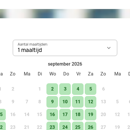
Aantal maaltijden:
1 maaltijd
september 2026
Za
Zo
Ma
Di
Wo
Do
Vr
Za
Zo
Ma
1
2
1
2
3
4
5
6
8
9
7
8
9
10
11
12
13
5
5
16
14
15
16
17
18
19
20
12
1
2
23
21
22
23
24
25
26
27
19
2