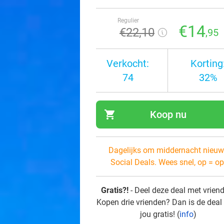
Regulier
€14
€22
,10
,95
Verkocht:
Korting
74
32%
shopping_cart
Koop nu
navi
Dagelijks om middernacht nieuw
Social Deals. Wees snel, op = op
Gratis?!
- Deel deze deal met vrien
Kopen drie vrienden? Dan is de deal
jou gratis! (
info
)