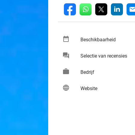
whatsapp
linkedin
fb
mai
date_range
keybo
Beschikbaarheid
chat
keybo
Selectie van recensies
work
keybo
Bedrijf
language
keybo
Website