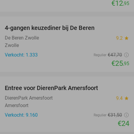
€12
,95
favorite_border
4-gangen keuzediner bij De Beren
46%
De Beren Zwolle
9.2
star
Zwolle
Verkocht: 1.333
€47
,70
Regulier
€25
,95
favorite_border
Entree voor DierenPark Amersfoort
24%
DierenPark Amersfoort
9.4
star
Amersfoort
Verkocht: 9.160
€31
,50
Regulier
€24
favorite_border