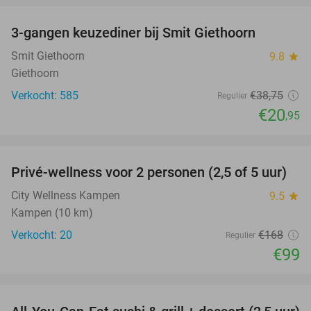
3-gangen keuzediner bij Smit Giethoorn
46%
Smit Giethoorn
9.8
star
Giethoorn
Verkocht: 585
€38
,75
Regulier
€20
,95
favorite_border
Privé-wellness voor 2 personen (2,5 of 5 uur)
41%
City Wellness Kampen
9.5
star
Kampen (10 km)
Verkocht: 20
€168
Regulier
€99
favorite_border