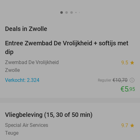
favorite_border
Deals in Zwolle
Entree Zwembad De Vrolijkheid + softijs met
44%
dip
Zwembad De Vrolijkheid
9.5
star
Zwolle
Verkocht: 2.324
€10
,70
Regulier
€5
,95
favorite_border
Vliegbeleving (15, 30 of 50 min)
42%
NEW
TODAY
Special Air Services
9.7
star
Teuge