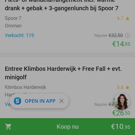
54%
drank + gebak + 3-gangenlunch bij Spoor 7
Spoor 7
9.7
star
Ommen
Verkocht: 119
€32
,50
Regulier
€14
,95
favorite_border
Entree Klimbos Harderwijk + Free Fall + evt.
30%
minigolf
Klimbos Harderwijk
9.8
star
Harderwijk
close
OPEN IN APP
Verkocht: 650
€37
,95
Regulier
€26
,50
favorite_border
€10
shopping_cart
Koop nu
,95