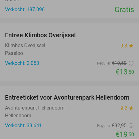
Gratis
Verkocht: 187.096
favorite_border
Entree Klimbos Overijssel
31%
Klimbos Overijssel
9.8
star
Paasloo
Verkocht: 2.058
€19
,50
Regulier
€13
,50
favorite_border
Entreeticket voor Avonturenpark Hellendoorn
41%
Avonturenpark Hellendoorn
9.2
star
Hellendoorn
Verkocht: 33.641
€32
,95
Regulier
€19
,50