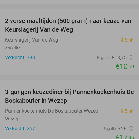
favorite_border
2 verse maaltijden (500 gram) naar keuze van
44%
Keurslagerij Van de Weg
Keurslagerij Van de Weg
9.6
star
Zwolle
Verkocht: 788
€18
,75
Regulier
€10
,50
favorite_border
3-gangen keuzediner bij Pannenkoekenhuis De
36%
Boskabouter in Wezep
Pannenkoekenhuis De Boskabouter Wezep
9.5
star
Wezep
Verkocht: 267
€28
Regulier
€17
,95