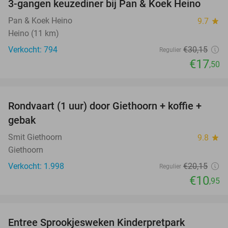
3-gangen keuzediner bij Pan & Koek Heino
42%
Pan & Koek Heino
9.7
star
Heino (11 km)
Verkocht: 794
€30
,15
Regulier
€17
,50
favorite_border
Rondvaart (1 uur) door Giethoorn + koffie +
46%
gebak
Smit Giethoorn
9.8
star
Giethoorn
Verkocht: 1.998
€20
,15
Regulier
€10
,95
favorite_border
Entree Sprookjesweken Kinderpretpark
39%