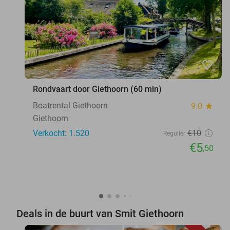
favorite_border
Rondvaart door Giethoorn (60 min)
Boatrental Giethoorn
9.0
star
Giethoorn
Verkocht: 1.520
€10
Regulier
€5
,50
Deals in de buurt van Smit Giethoorn