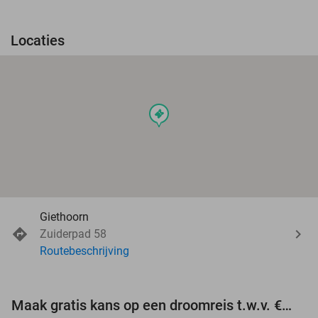
Locaties
events
Giethoorn
Zuiderpad 58
Routebeschrijving
Maak gratis kans op een droomreis t.w.v. €3.000!