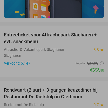
favorite_border
Entreeticket voor Attractiepark Slagharen +
41%
evt. snackmenu
Attractie- & Vakantiepark Slagharen
8.8
star
Slagharen
Verkocht: 5.147
€37
,90
Regulier
€22
,40
favorite_border
Rondvaart (2 uur) + 3-gangen keuzediner bij
41%
Restaurant De Rietstulp in Giethoorn
Restaurant De Rietstulp
9.7
star