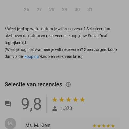
26
27
28
29
30
31
*
Weet je al op welke datum je wilt reserveren? Selecteer dan
hierboven de datum en reserveer en koop jouw Social Deal
tegelijkertijd.
(Weet je nog niet wanneer je wilt reserveren? Geen zorgen: koop
dan via de ‘
koop nu
’-knop én reserveer later)
Selectie van recensies
info_outlined
9,8
1.373
M.
Ms. M. Klein