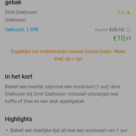
gebak
Smit Giethoorn
9.8
star
Giethoorn
Verkocht: 1.998
€20
,15
Regulier
€10
,95
Dagelijks om middernacht nieuwe Social Deals. Wees
snel, op = op!
In het kort
Beleef een heerlijk uitje met een rondvaart (1 uur) door
Giethoorn bij Smit Giethoorn: inclusief ontvangst met
koffie of thee en een stuk appelgebak
Highlights
Beleef een heerlijke tijd uit met een rondvaart van 1 uur