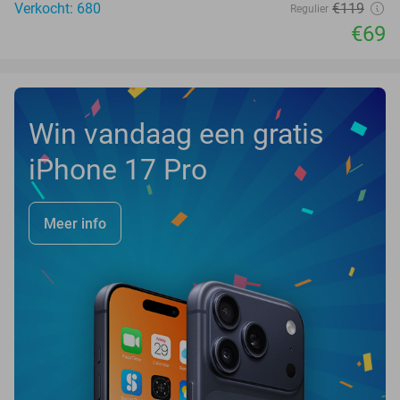
Verkocht: 680
€119
Regulier
€69
Win vandaag een gratis
iPhone 17 Pro
Meer info