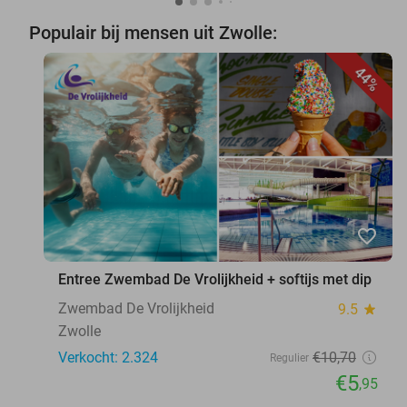
Populair bij mensen uit Zwolle:
44%
favorite_border
Entree Zwembad De Vrolijkheid + softijs met dip
Zwembad De Vrolijkheid
9.5
star
Zwolle
Verkocht: 2.324
€10
,70
Regulier
€5
,95