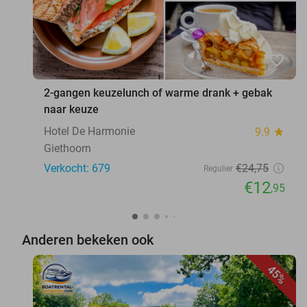
favorite_border
2-gangen keuzelunch of warme drank + gebak
naar keuze
Hotel De Harmonie
9.9
star
Giethoorn
Verkocht: 679
€24
,75
Regulier
€12
,95
Anderen bekeken ook
45%