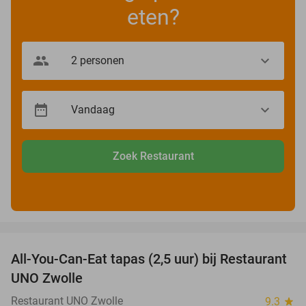
eten?
Zoek Restaurant
favorite_border
All-You-Can-Eat tapas (2,5 uur) bij Restaurant
21%
UNO Zwolle
Restaurant UNO Zwolle
9.3
star