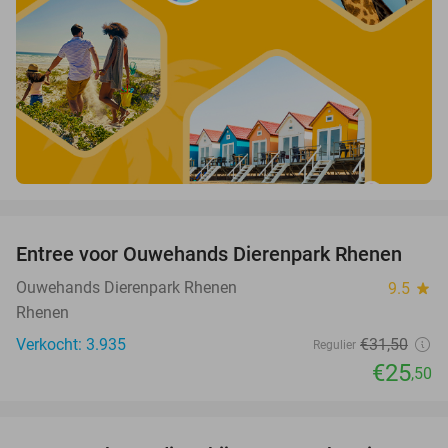
favorite_border
Entree voor Ouwehands Dierenpark Rhenen
19%
Ouwehands Dierenpark Rhenen
9.5
star
Rhenen
Verkocht: 3.935
€31
,50
Regulier
€25
,50
favorite_border