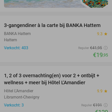
favorite_border
3-gangendiner à la carte bij BANKA Hattem
52%
BANKA Hattem
9.3
star
Hattem
Verkocht: 403
€41
,95
Regulier
€19
,95
favorite_border
1, 2 of 3 overnachting(en) voor 2 + ontbijt +
32%
NEW
wellness + meer bij Hôtel L'Amandier
TODAY
Hôtel L'Amandier
9.9
star
Libramont-Chevigny
Verkocht: 3
€191
Regulier