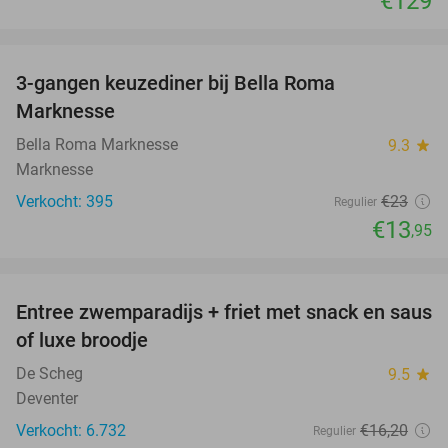
€129
favorite_border
3-gangen keuzediner bij Bella Roma
39%
Marknesse
Bella Roma Marknesse
9.3
star
Marknesse
Verkocht: 395
€23
Regulier
€13
,95
favorite_border
Entree zwemparadijs + friet met snack en saus
20%
of luxe broodje
De Scheg
9.5
star
Deventer
Verkocht: 6.732
€16
,20
Regulier