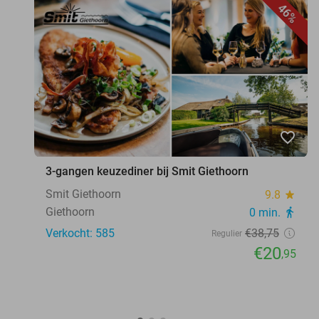
46%
favorite_border
3-gangen keuzediner bij Smit Giethoorn
Smit Giethoorn
9.8
star
Giethoorn
0 min.
directions_walk
Verkocht: 585
€38
,75
Regulier
€20
,95