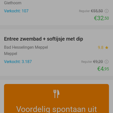
Giethoorn
Verkocht: 107
€55
,50
Regulier
€32
,50
favorite_border
Entree zwembad + softijsje met dip
46%
Bad Hesselingen Meppel
9.8
star
Meppel
Verkocht: 3.187
€9
,20
Regulier
€4
,95
Voordelig spontaan uit