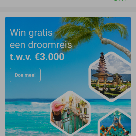
Win gratis
een droomreis
t.w.v. €3.000
Doe mee!