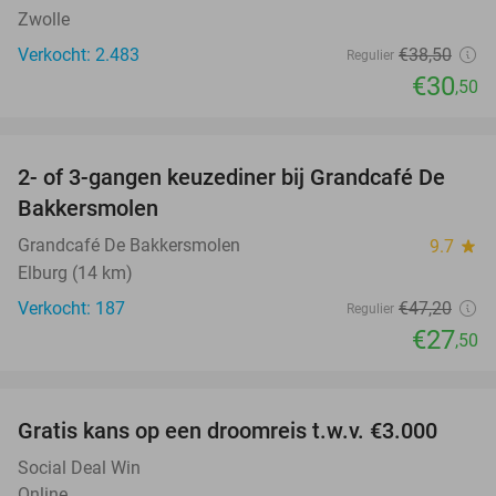
Zwolle
Verkocht: 2.483
€38
,50
Regulier
€30
,50
favorite_border
2- of 3-gangen keuzediner bij Grandcafé De
42%
Bakkersmolen
Grandcafé De Bakkersmolen
9.7
star
Elburg (14 km)
Verkocht: 187
€47
,20
Regulier
€27
,50
favorite_border
Gratis kans op een droomreis t.w.v. €3.000
Social Deal Win
Online