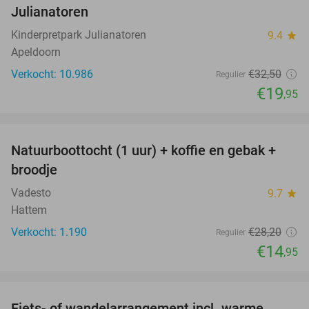
Julianatoren
Kinderpretpark Julianatoren
9.4
star
Apeldoorn
Verkocht: 10.986
€32
,50
Regulier
€19
,95
favorite_border
Natuurboottocht (1 uur) + koffie en gebak +
47%
broodje
Vadesto
9.7
star
Hattem
Verkocht: 1.190
€28
,20
Regulier
€14
,95
favorite_border
Fiets- of wandelarrangement incl. warme