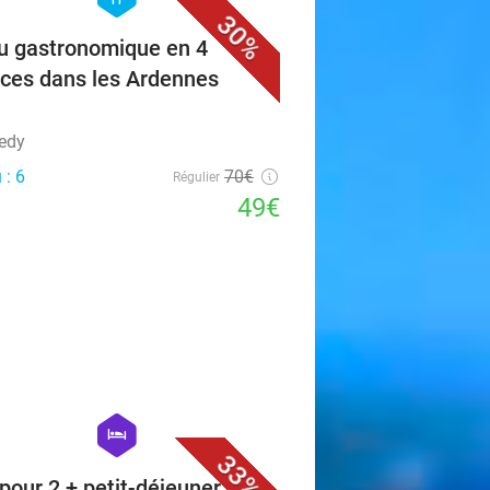
30%
 gastronomique en 4
ices dans les Ardennes
edy
 : 6
70€
Régulier
49€
favorite_border
hexagon
hotel
33%
 pour 2 + petit-déjeuner +