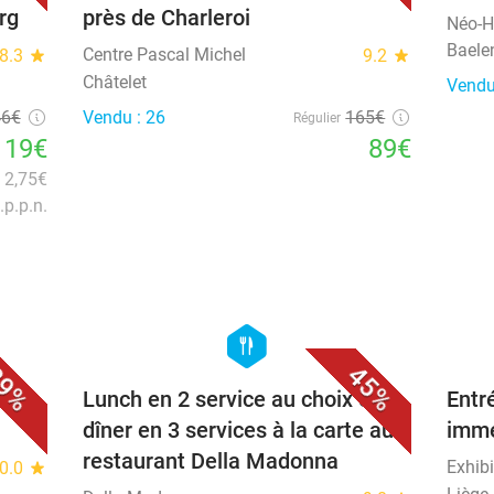
rg
près de Charleroi
Néo-H
Baele
Centre Pascal Michel
8.3
star
9.2
star
Châtelet
Vendu
46€
Vendu : 26
165€
Régulier
119€
89€
n 2,75€
.p.p.n.
favorite_border
favorite_border
hexagon
food
9%
45%
ces
Lunch en 2 service au choix ou
Entr
dîner en 3 services à la carte au
imme
restaurant Della Madonna
Exhib
0.0
star