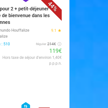
44%
 pour 2 + petit-déjeuner +
e de bienvenue dans les
nnes
undo Houffalize
9.1
star
alize
 : 510
214€
Régulier
119€
Hors taxe de séjour d'environ 1,40€
p.p.p.n.
favorite_border
hexagon
food