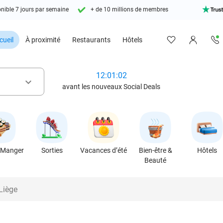
nible 7 jours par semaine
+ de 10 millions de membres
cueil
À proximité
Restaurants
Hôtels
12:01:00
keyboard_arrow_down
avant les nouveaux Social Deals
 Manger
Sorties
Vacances d’été
Bien-être &
Hôtels
Beauté