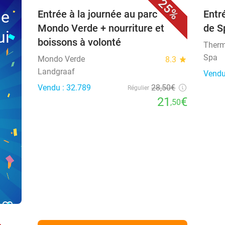
25%
ne
Entrée à la journée au parc
Entr
Mondo Verde + nourriture et
de S
ui
boissons à volonté
Therm
Spa
Mondo Verde
8.3
star
Landgraaf
Vendu
Vendu : 32.789
28
,50
€
Régulier
21
€
,50
favorite_border