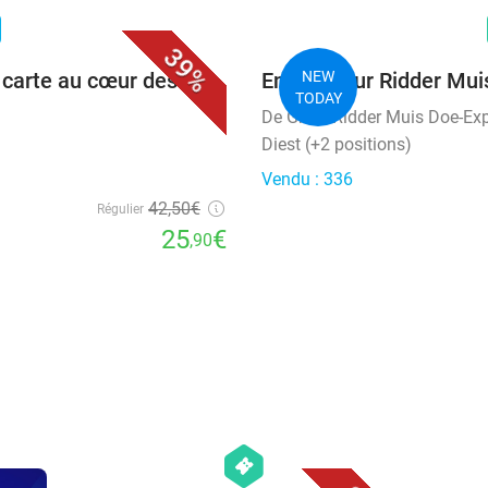
favorite_border
n
39%
 carte au cœur des
Entrée pour Ridder Mui
NEW
TODAY
De Grote Ridder Muis Doe-Ex
Diest (+2 positions)
Vendu : 336
42
,50
€
Régulier
25
€
,90
favorite_border
hexagon
events