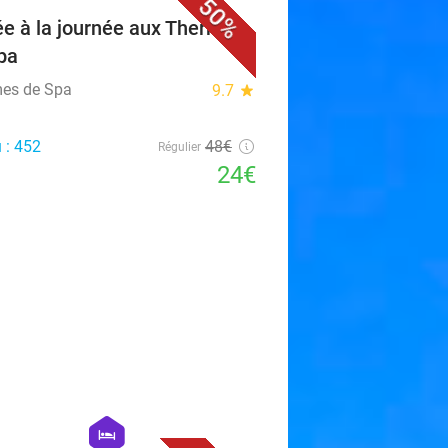
50%
ée à la journée aux Thermes
pa
es de Spa
9.7
star
 : 452
48€
Régulier
24€
favorite_border
hexagon
hotel