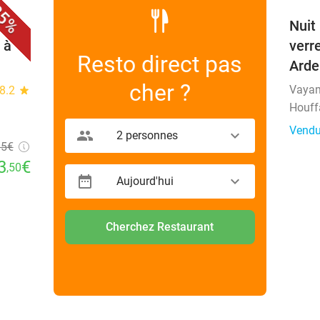
5%
Nuit
 à
verr
Resto direct pas
Arde
cher ?
Vayam
8.2
star
Houff
Vendu
2 personnes
95
€
3
€
,50
Aujourd'hui
Cherchez Restaurant
favorite_border
favorite_border