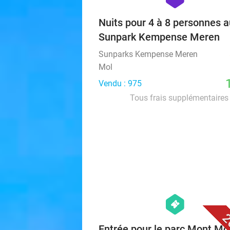
Nuits pour 4 à 8 personnes a
Sunpark Kempense Meren
Sunparks Kempense Meren
Mol
Vendu : 975
Tous frais supplémentaires 
hexagon
events
2
Entrée pour le parc Mont M