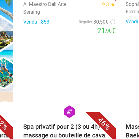
Al Maestro Dell Arte
Soph&
9.3
star
Fléro
Seraing
Vendu
Vendu : 853
30
,50
€
Régulier
21
€
,90
favorite_border
favorite_border
hexagon
wellness
2%
46%
+
Spa privatif pour 2 (3 ou 4h) +
Mass
rdif
massage ou bouteille de cava
Bael