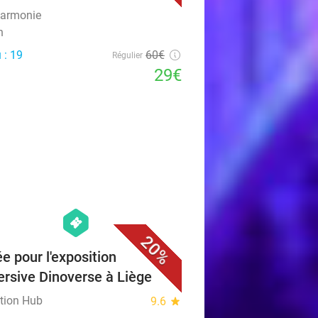
armonie
n
 : 19
60€
Régulier
29€
favorite_border
hexagon
events
20%
ée pour l'exposition
rsive Dinoverse à Liège
ition Hub
9.6
star