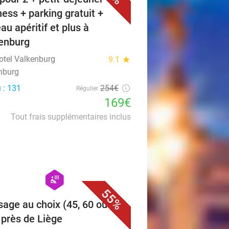
ness + parking gratuit +
au apéritif et plus à
enburg
otel Valkenburg
9.1
star
nburg
 : 131
254€
Régulier
169€
Tout frais supplémentaires inclus
favorite_border
hexagon
wellness
55%
age au choix (45, 60 ou 80
 près de Liège