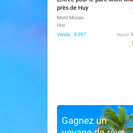
près de Huy
Mont Mosan
Huy
Vendu : 8.397
Régulier
Gagnez un
voyage de rêve