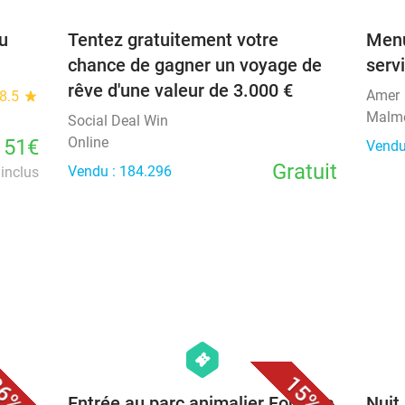
u
Tentez gratuitement votre
Menu
chance de gagner un voyage de
serv
rêve d'une valeur de 3.000 €
Amer
8.5
star
Malm
Social Deal Win
Online
151€
Vendu
Gratuit
Vendu : 184.296
inclus
favorite_border
favorite_border
hexagon
events
6%
15%
osan
Entrée au parc animalier Forestia
Nuit