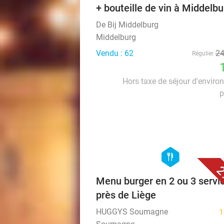
+ bouteille de vin à Middelbu
De Bij Middelburg
Middelburg
Vendu : 62
2
Régulier
Hors taxe de séjour d'enviro
p
hexagon
food
2
Menu burger en 2 ou 3 servi
près de Liège
HUGGYS Soumagne
1