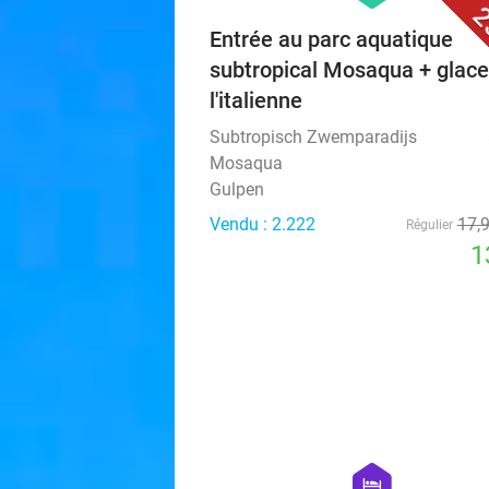
2
Entrée au parc aquatique
subtropical Mosaqua + glace
l'italienne
Subtropisch Zwemparadijs
Mosaqua
Gulpen
Vendu : 2.222
17
,
Régulier
1
hexagon
hotel