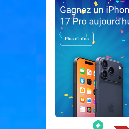
Gagnez un iPho
17 Pro aujourd'h
Plus d'infos
hexagon
events