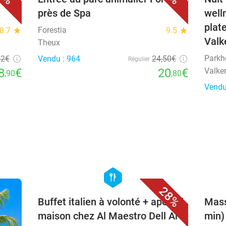
près de Spa
well
plate
Forestia
8.7
star
9.5
star
Valk
Theux
Parkh
12€
Vendu : 964
24
,50
€
Régulier
8
€
20
€
Valke
,90
,80
Vendu
favorite_border
hexagon
food
28%
Buffet italien à volonté + apéritif
Mass
maison chez Al Maestro Dell Arte
min)