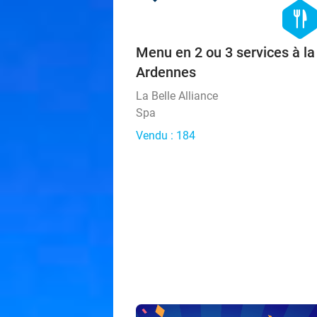
hexago
food
Menu en 2 ou 3 services à la
Ardennes
La Belle Alliance
Spa
Vendu : 184