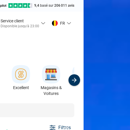
9,4
basé sur
206 011 avis
Service client
FR
Disponible jusqu'à 23:00
Excellent
Magasins &
Sport
Formations &
Voitures
Ateliers
Filtres