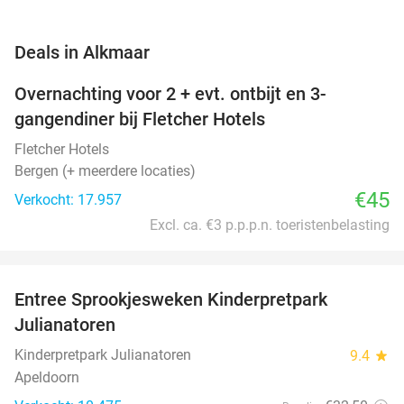
favorite_border
Deals in Alkmaar
Overnachting voor 2 + evt. ontbijt en 3-
gangendiner bij Fletcher Hotels
Fletcher Hotels
Bergen (+ meerdere locaties)
€45
Verkocht: 17.957
Excl. ca. €3 p.p.p.n. toeristenbelasting
favorite_border
Entree Sprookjesweken Kinderpretpark
39%
Julianatoren
Kinderpretpark Julianatoren
9.4
star
Apeldoorn