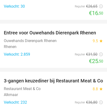
Verkocht: 30
€26
,65
Regulier
€16
,50
favorite_border
Entree voor Ouwehands Dierenpark Rhenen
19%
Ouwehands Dierenpark Rhenen
9.5
star
Rhenen
Verkocht: 2.859
€31
,50
Regulier
€25
,50
favorite_border
3-gangen keuzediner bij Restaurant Meat & Co
20%
Restaurant Meat & Co
8.8
star
Alkmaar
Verkocht: 232
€36
,80
Regulier