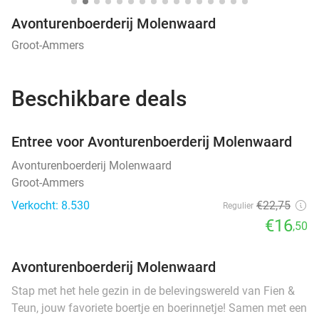
Avonturenboerderij Molenwaard
Groot-Ammers
Beschikbare deals
favorite_border
Entree voor Avonturenboerderij Molenwaard
Avonturenboerderij Molenwaard
Groot-Ammers
Verkocht: 8.530
€22
,75
Regulier
€16
,50
Avonturenboerderij Molenwaard
Stap met het hele gezin in de belevingswereld van Fien &
Teun, jouw favoriete boertje en boerinnetje! Samen met een