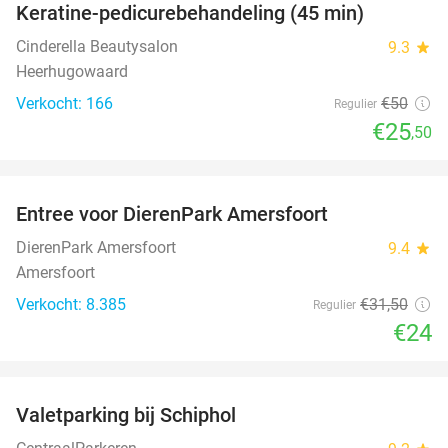
Keratine-pedicurebehandeling (45 min)
49%
Cinderella Beautysalon
9.3
star
Heerhugowaard
Verkocht: 166
€50
Regulier
€25
,50
favorite_border
Entree voor DierenPark Amersfoort
24%
DierenPark Amersfoort
9.4
star
Amersfoort
Verkocht: 8.385
€31
,50
Regulier
€24
favorite_border
Valetparking bij Schiphol
23%