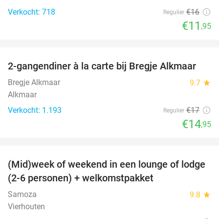
Verkocht: 718
€16
Regulier
€11
,95
favorite_border
2-gangendiner à la carte bij Bregje Alkmaar
12%
Bregje Alkmaar
9.7
star
Alkmaar
Verkocht: 1.193
€17
Regulier
€14
,95
favorite_border
(Mid)week of weekend in een lounge of lodge
44%
(2-6 personen) + welkomstpakket
Samoza
9.8
star
Vierhouten