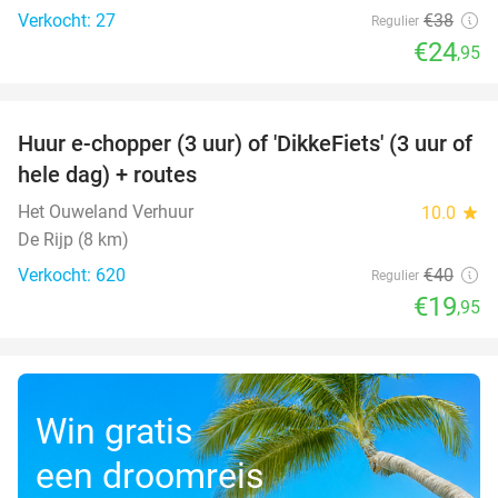
Verkocht: 27
€38
Regulier
€24
,95
favorite_border
Huur e-chopper (3 uur) of 'DikkeFiets' (3 uur of
50%
hele dag) + routes
Het Ouweland Verhuur
10.0
star
De Rijp (8 km)
Verkocht: 620
€40
Regulier
€19
,95
Win gratis
een droomreis