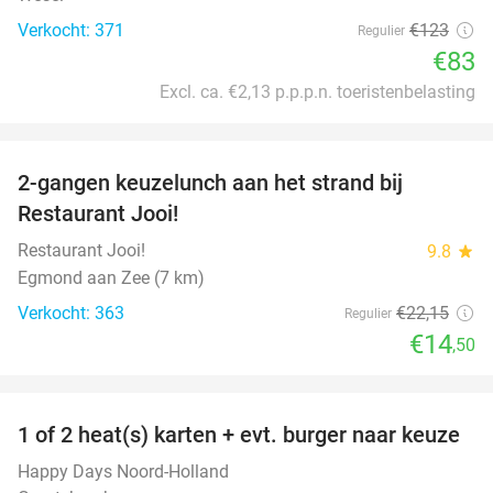
Verkocht: 371
€123
Regulier
€83
Excl. ca. €2,13 p.p.p.n. toeristenbelasting
favorite_border
2-gangen keuzelunch aan het strand bij
35%
Restaurant Jooi!
Restaurant Jooi!
9.8
star
Egmond aan Zee (7 km)
Verkocht: 363
€22
,15
Regulier
€14
,50
favorite_border
1 of 2 heat(s) karten + evt. burger naar keuze
19%
Happy Days Noord-Holland