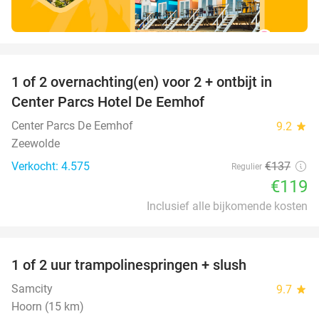
favorite_border
1 of 2 overnachting(en) voor 2 + ontbijt in
13%
Center Parcs Hotel De Eemhof
Center Parcs De Eemhof
9.2
star
Zeewolde
Verkocht: 4.575
€137
Regulier
€119
Inclusief alle bijkomende kosten
favorite_border
1 of 2 uur trampolinespringen + slush
43%
Samcity
9.7
star
Hoorn (15 km)