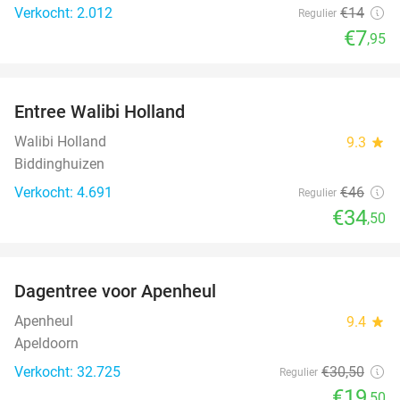
Verkocht: 2.012
€14
Regulier
€7
,95
favorite_border
Entree Walibi Holland
25%
Walibi Holland
9.3
star
Biddinghuizen
Verkocht: 4.691
€46
Regulier
€34
,50
favorite_border
Dagentree voor Apenheul
36%
Apenheul
9.4
star
Apeldoorn
Verkocht: 32.725
€30
,50
Regulier
€19
,50