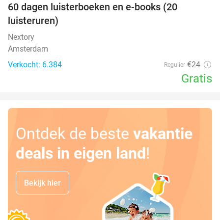
100%
60 dagen luisterboeken en e-books (20
luisteruren)
Nextory
Amsterdam
Verkocht: 6.384
€24
Regulier
Gratis
Ontdek de beste
vakantie
deals in eigen land
!
Bekijk hier