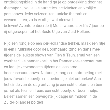
ontdekkingsblad in de hand ga je op ontdekking door het
themapark, vol leuke attracties, activiteiten en vrolijke
parkshows. Ieder seizoen kent unieke thema’s en
evenementen, zo is er altijd wat nieuws te
beleven! Avonturenboerderij Molenwaard is zelfs 7 jaar op
rij uitgeroepen tot het Beste Uitje van Zuid-Holland.
Rijd een rondje op een oer-Hollandse trekker, maak een ritje
in een Fruitkistje door de Boomgaard, zing en dans mee
tijdens de leukste shows van Fien & Teun, smul van een
overheerlijke pannenkoek in het Pannenkoekenrestaurant
en laat je verwonderen tijdens de leerzame
boerenschuurshows. Natuurlijk mag een ontmoeting met
jouw favoriete boertje en boerinnetje niet ontbreken! Aan
het einde van de dag ontvang je een écht diploma en ben
je, net als Fien en Teun, een écht boertje of boerinnetje.
Beleef samen een onvergetelijk dagje uit midden in de
Zuid-Hollandse polder!