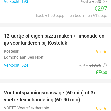
Verkocht: 193
€530
Regulier
€297
Excl. €1,50 p.p.p.n. en bedlinnen €12 p.p.
favorite_border
12-uurtje of eigen pizza maken + limonade en
52%
ijs voor kinderen bij Kosteluk
Kosteluk
9.3
star
Egmond aan Den Hoef
Verkocht: 524
€19
,75
Regulier
€9
,50
favorite_border
Voetontspanningsmassage (60 min) of 3x
45%
SOLD
voetreflexbehandeling (60-90 min)
OUT
VOETT Voetreflextherapie
10.0
star