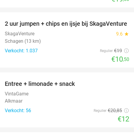
favorite_border
2 uur jumpen + chips en ijsje bij SkagaVenture
45%
SkagaVenture
9.6
star
Schagen (13 km)
Verkocht: 1.037
€19
Regulier
€10
,50
favorite_border
Entree + limonade + snack
42%
VintaGame
Alkmaar
Verkocht: 56
€20
,85
Regulier
€12
favorite_border