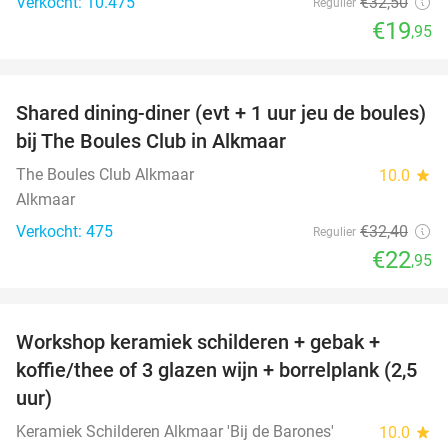
Verkocht: 10.475
€32
,50
Regulier
€19
,95
favorite_border
Shared dining-diner (evt + 1 uur jeu de boules)
29%
bij The Boules Club in Alkmaar
The Boules Club Alkmaar
10.0
star
Alkmaar
Verkocht: 475
€32
,40
Regulier
€22
,95
favorite_border
Workshop keramiek schilderen + gebak +
25%
koffie/thee of 3 glazen wijn + borrelplank (2,5
uur)
Keramiek Schilderen Alkmaar 'Bij de Barones'
10.0
star