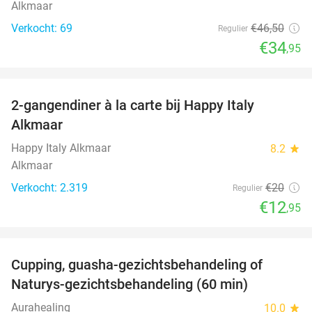
Alkmaar
Verkocht: 69
€46
,50
Regulier
€34
,95
favorite_border
2-gangendiner à la carte bij Happy Italy
35%
Alkmaar
Happy Italy Alkmaar
8.2
star
Alkmaar
Verkocht: 2.319
€20
Regulier
€12
,95
favorite_border
Cupping, guasha-gezichtsbehandeling of
68%
Naturys-gezichtsbehandeling (60 min)
Aurahealing
10.0
star