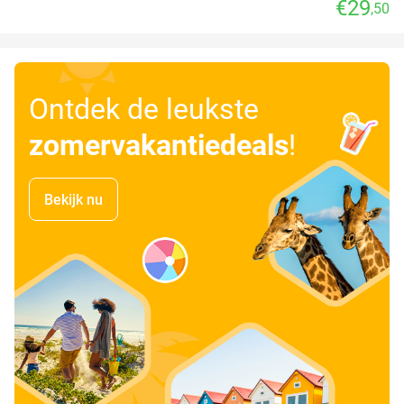
€29
,50
Ontdek de leukste
zomervakantiedeals
!
Bekijk nu