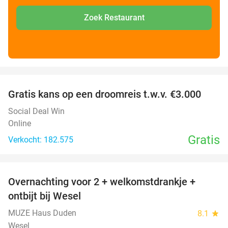
Zoek Restaurant
favorite_border
Gratis kans op een droomreis t.w.v. €3.000
Social Deal Win
Online
Gratis
Verkocht: 182.575
favorite_border
Overnachting voor 2 + welkomstdrankje +
33%
ontbijt bij Wesel
MUZE Haus Duden
8.1
star
Wesel