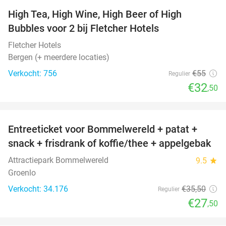
High Tea, High Wine, High Beer of High
41%
Bubbles voor 2 bij Fletcher Hotels
Fletcher Hotels
Bergen (+ meerdere locaties)
Verkocht: 756
€55
Regulier
€32
,50
favorite_border
Entreeticket voor Bommelwereld + patat +
23%
snack + frisdrank of koffie/thee + appelgebak
Attractiepark Bommelwereld
9.5
star
Groenlo
Verkocht: 34.176
€35
,50
Regulier
€27
,50
favorite_border