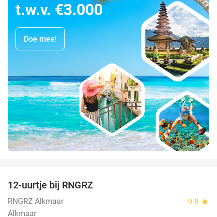
t.w.v. €3.000
Doe mee!
favorite_border
12-uurtje bij RNGRZ
25%
RNGRZ Alkmaar
9.8
star
Alkmaar