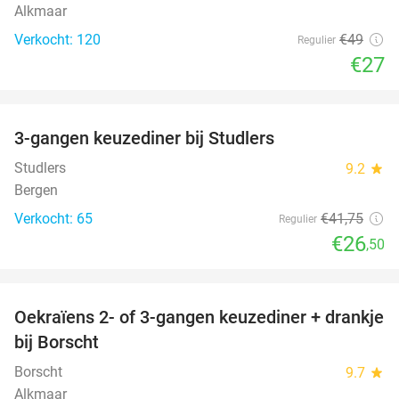
Alkmaar
Verkocht: 120
€49
Regulier
€27
favorite_border
3-gangen keuzediner bij Studlers
37%
Studlers
9.2
star
Bergen
Verkocht: 65
€41
,75
Regulier
€26
,50
favorite_border
Oekraïens 2- of 3-gangen keuzediner + drankje
38%
bij Borscht
Borscht
9.7
star
Alkmaar