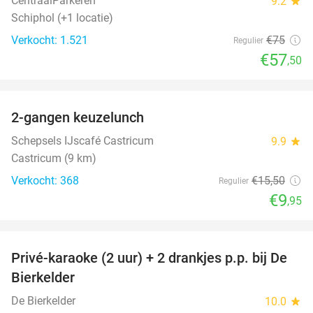
CentraalParkeren
9.2
star
Schiphol (+1 locatie)
Verkocht: 1.521
€75
Regulier
€57
,50
favorite_border
2-gangen keuzelunch
36%
Schepsels IJscafé Castricum
9.9
star
Castricum (9 km)
Verkocht: 368
€15
,50
Regulier
€9
,95
favorite_border
Privé-karaoke (2 uur) + 2 drankjes p.p. bij De
58%
Bierkelder
De Bierkelder
10.0
star