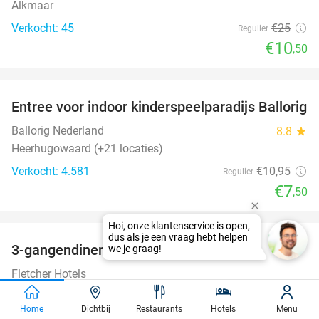
Alkmaar
Verkocht: 45
€25
Regulier
€10
,50
favorite_border
Entree voor indoor kinderspeelparadijs Ballorig
32%
Ballorig Nederland
8.8
star
Heerhugowaard (+21 locaties)
Verkocht: 4.581
€10
,95
Regulier
€7
,50
favorite_border
3-gangendiner bij Fletcher Hotels
42%
Fletcher Hotels
Bergen (+ meerdere locaties)
Home
Dichtbij
Restaurants
Hotels
Menu
Verkocht: 13.418
€39
Regulier