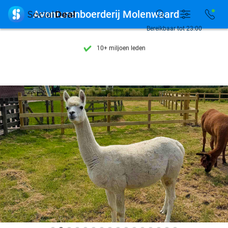
Ontdek 15.000+ deals

Avonturenboerderij Molenwaard
7 dagen per week beschikbaar
Bereikbaar tot 23:00
10+ miljoen leden
9,4
op basis van
205.869 reviews
Ontdek 15.000+ deals
7 dagen per week beschikbaar
10+ miljoen leden