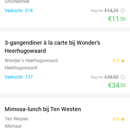
Grootebroek
Verkocht: 318
€14
,25
Regulier
€11
,50
favorite_border
3-gangendiner à la carte bij Wonder's
10%
Heerhugowaard
Wonder´s Heerhugowaard
9.3
star
Heerhugowaard
Verkocht: 737
€38
,50
Regulier
€34
,50
favorite_border
Mimosa-lunch bij Ten Westen
34%
Ten Westen
9.8
star
Alkmaar