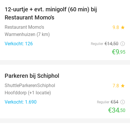
12-uurtje + evt. minigolf (60 min) bij
31%
Restaurant Momo's
Restaurant Momo's
9.8
star
Warmenhuizen (7 km)
Verkocht: 126
€14
,50
Regulier
€9
,95
favorite_border
Parkeren bij Schiphol
36%
ShuttleParkerenSchiphol
7.8
star
Hoofddorp (+1 locatie)
Verkocht: 1.690
€54
Regulier
€34
,50
favorite_border