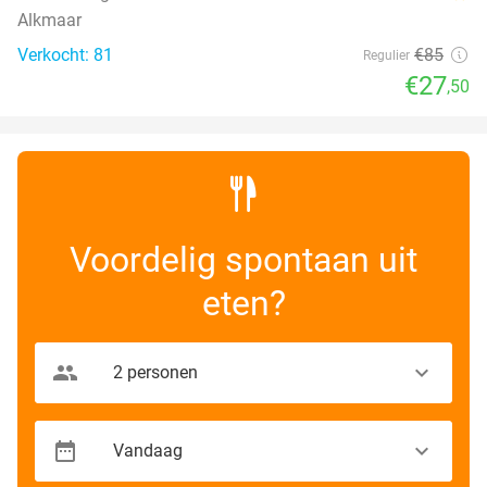
Alkmaar
Verkocht: 81
€85
Regulier
€27
,50
Voordelig spontaan uit
eten?