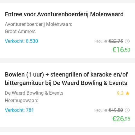
Entree voor Avonturenboerderij Molenwaard
27%
Avonturenboerderij Molenwaard
Groot-Ammers
Verkocht: 8.530
€22
,75
Regulier
€16
,50
favorite_border
Bowlen (1 uur) + steengrillen of karaoke en/of
46%
bittergarnituur bij De Waerd Bowling & Events
De Waerd Bowling & Events
9.3
star
Heerhugowaard
Verkocht: 781
€49
,50
Regulier
€26
,95
favorite_border