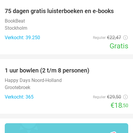
100%
75 dagen gratis luisterboeken en e-books
BookBeat
Stockholm
Verkocht: 39.250
€22
,47
Regulier
Gratis
favorite_border
1 uur bowlen (2 t/m 8 personen)
37%
Happy Days Noord-Holland
Grootebroek
Verkocht: 365
€29
,50
Regulier
€18
,50