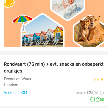
favorite_border
Rondvaart (75 min) + evt. snacks en onbeperkt
50%
drankjes
Events on Water
9.5
star
Haarlem
Verkocht: 404
€25
,15
Regulier
€12
,50
favorite_border