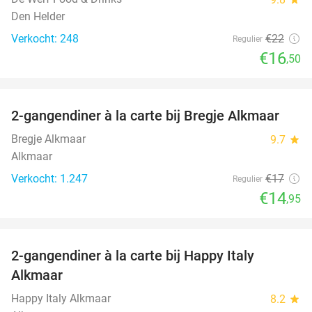
Den Helder
Verkocht: 248
€22
Regulier
€16
,50
favorite_border
2-gangendiner à la carte bij Bregje Alkmaar
12%
Bregje Alkmaar
9.7
star
Alkmaar
Verkocht: 1.247
€17
Regulier
€14
,95
favorite_border
2-gangendiner à la carte bij Happy Italy
35%
Alkmaar
Happy Italy Alkmaar
8.2
star