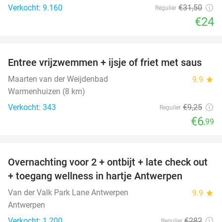
Verkocht: 9.160
€31
,50
Regulier
€24
favorite_border
Entree vrijzwemmen + ijsje of friet met saus
24%
Maarten van der Weijdenbad
9.9
star
Warmenhuizen (8 km)
Verkocht: 343
€9
,25
Regulier
€6
,99
favorite_border
Overnachting voor 2 + ontbijt + late check out
59%
+ toegang wellness in hartje Antwerpen
Van der Valk Park Lane Antwerpen
9.9
star
Antwerpen
Verkocht: 1.200
€282
Regulier