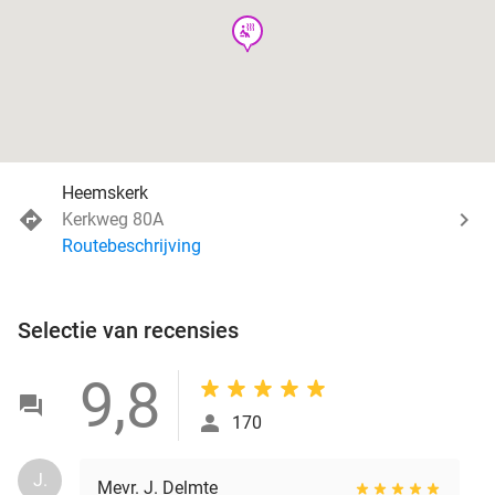
wellness
Heemskerk
Kerkweg 80A
Routebeschrijving
Selectie van recensies
9,8
170
J.
Mevr. J. Delmte