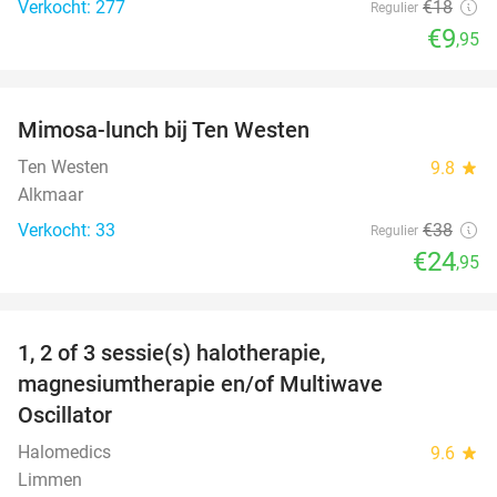
Verkocht: 277
€18
Regulier
€9
,95
favorite_border
Mimosa-lunch bij Ten Westen
34%
Ten Westen
9.8
star
Alkmaar
Verkocht: 33
€38
Regulier
€24
,95
favorite_border
1, 2 of 3 sessie(s) halotherapie,
47%
magnesiumtherapie en/of Multiwave
Oscillator
Halomedics
9.6
star
Limmen