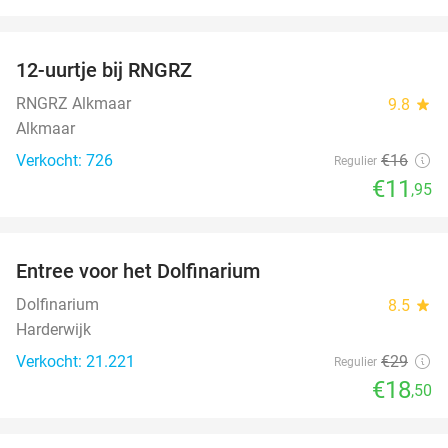
favorite_border
12-uurtje bij RNGRZ
25%
RNGRZ Alkmaar
9.8
star
Alkmaar
Verkocht: 726
€16
Regulier
€11
,95
favorite_border
Entree voor het Dolfinarium
36%
Dolfinarium
8.5
star
Harderwijk
Verkocht: 21.221
€29
Regulier
€18
,50
favorite_border