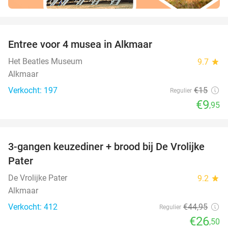
favorite_border
Entree voor 4 musea in Alkmaar
34%
Het Beatles Museum
9.7
star
Alkmaar
Verkocht: 197
€15
Regulier
€9
,95
favorite_border
3-gangen keuzediner + brood bij De Vrolijke
41%
Pater
De Vrolijke Pater
9.2
star
Alkmaar
Verkocht: 412
€44
,95
Regulier
€26
,50