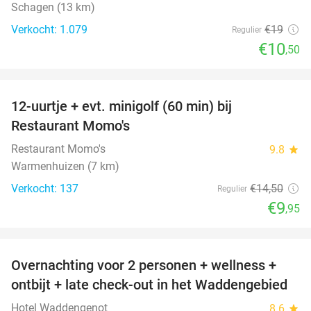
Schagen (13 km)
Verkocht: 1.079
€19
Regulier
€10
,50
favorite_border
12-uurtje + evt. minigolf (60 min) bij
31%
Restaurant Momo's
Restaurant Momo's
9.8
star
Warmenhuizen (7 km)
Verkocht: 137
€14
,50
Regulier
€9
,95
favorite_border
Overnachting voor 2 personen + wellness +
66%
ontbijt + late check-out in het Waddengebied
Hotel Waddengenot
8.6
star