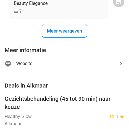
Beauty Elegance
🙏🌹
Meer weergeven
Meer informatie
Website
favorite_border
Deals in Alkmaar
Gezichtsbehandeling (45 tot 90 min) naar
63%
NEW
keuze
TODAY
Healthy Glow
10.0
star
Alkmaar