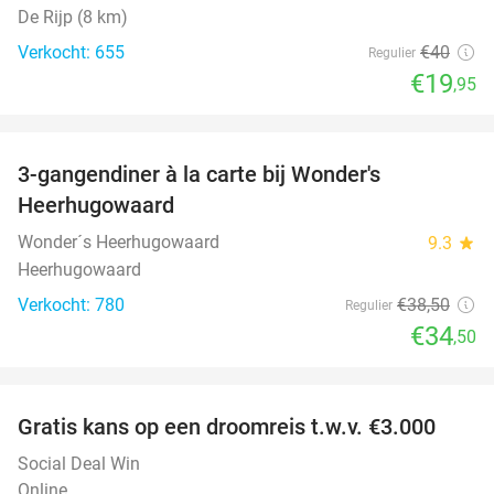
De Rijp (8 km)
Verkocht: 655
€40
Regulier
€19
,95
favorite_border
3-gangendiner à la carte bij Wonder's
10%
Heerhugowaard
Wonder´s Heerhugowaard
9.3
star
Heerhugowaard
Verkocht: 780
€38
,50
Regulier
€34
,50
favorite_border
Gratis kans op een droomreis t.w.v. €3.000
Social Deal Win
Online