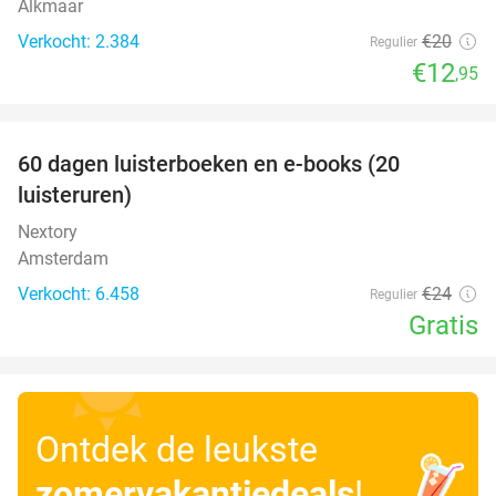
Alkmaar
Verkocht: 2.384
€20
Regulier
€12
,95
favorite_border
100%
60 dagen luisterboeken en e-books (20
luisteruren)
Nextory
Amsterdam
Verkocht: 6.458
€24
Regulier
Gratis
Ontdek de leukste
zomervakantiedeals
!