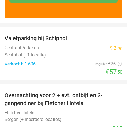
favorite_border
Valetparking bij Schiphol
23%
CentraalParkeren
9.2
star
Schiphol (+1 locatie)
Verkocht: 1.606
€75
Regulier
€57
,50
favorite_border
Overnachting voor 2 + evt. ontbijt en 3-
gangendiner bij Fletcher Hotels
Fletcher Hotels
Bergen (+ meerdere locaties)