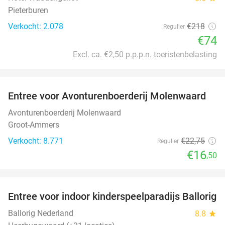
Pieterburen
Verkocht: 2.078
€218
Regulier
€74
Excl. ca. €2,50 p.p.p.n. toeristenbelasting
favorite_border
Entree voor Avonturenboerderij Molenwaard
27%
Avonturenboerderij Molenwaard
Groot-Ammers
Verkocht: 8.771
€22
,75
Regulier
€16
,50
favorite_border
Entree voor indoor kinderspeelparadijs Ballorig
32%
Ballorig Nederland
8.8
star