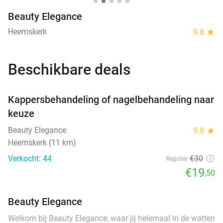
Beauty Elegance
Heemskerk
9.8
star
Beschikbare deals
favorite_border
Kappersbehandeling of nagelbehandeling naar
keuze
Beauty Elegance
9.8
star
Heemskerk (11 km)
Verkocht: 44
€30
Regulier
€19
,50
Beauty Elegance
Welkom bij Beauty Elegance, waar jij helemaal in de watten