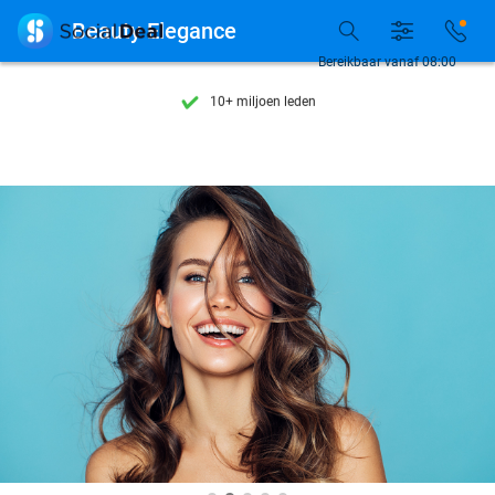
Ontdek 15.000+ deals

Beauty Elegance
7 dagen per week beschikbaar
Bereikbaar vanaf 08:00
10+ miljoen leden
9,4
op basis van
206.264 reviews
Ontdek 15.000+ deals
7 dagen per week beschikbaar
10+ miljoen leden