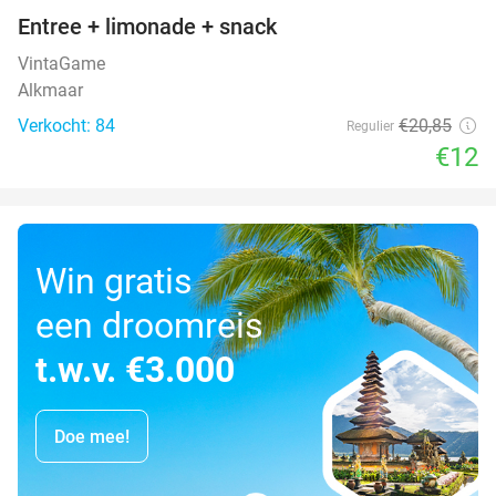
Entree + limonade + snack
42%
VintaGame
Alkmaar
Verkocht: 84
€20
,85
Regulier
€12
Win gratis
een droomreis
t.w.v. €3.000
Doe mee!