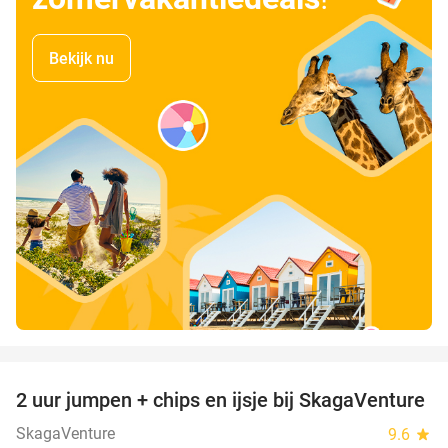
Bekijk nu
favorite_border
2 uur jumpen + chips en ijsje bij SkagaVenture
45%
SkagaVenture
9.6
star