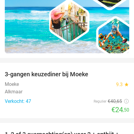
favorite_border
3-gangen keuzediner bij Moeke
40%
Moeke
9.3
star
Alkmaar
Verkocht: 47
€40
,65
Regulier
€24
,50
favorite_border