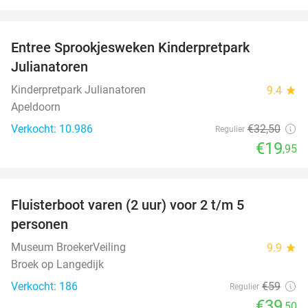
favorite_border
Entree Sprookjesweken Kinderpretpark
39%
Julianatoren
Kinderpretpark Julianatoren
9.4
star
Apeldoorn
Verkocht: 10.986
€32
,50
Regulier
€19
,95
favorite_border
Fluisterboot varen (2 uur) voor 2 t/m 5
33%
personen
Museum BroekerVeiling
9.9
star
Broek op Langedijk
Verkocht: 186
€59
Regulier
€39
,50