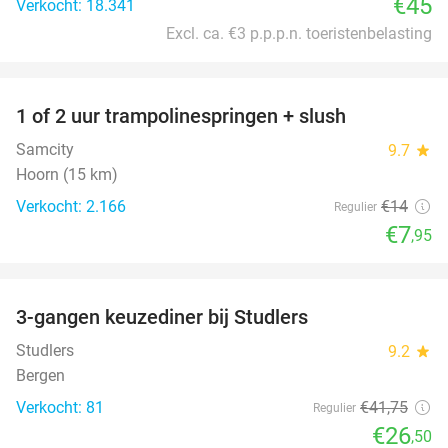
€45
Verkocht: 18.341
Excl. ca. €3 p.p.p.n. toeristenbelasting
favorite_border
1 of 2 uur trampolinespringen + slush
43%
Samcity
9.7
star
Hoorn (15 km)
Verkocht: 2.166
€14
Regulier
€7
,95
favorite_border
3-gangen keuzediner bij Studlers
37%
Studlers
9.2
star
Bergen
Verkocht: 81
€41
,75
Regulier
€26
,50