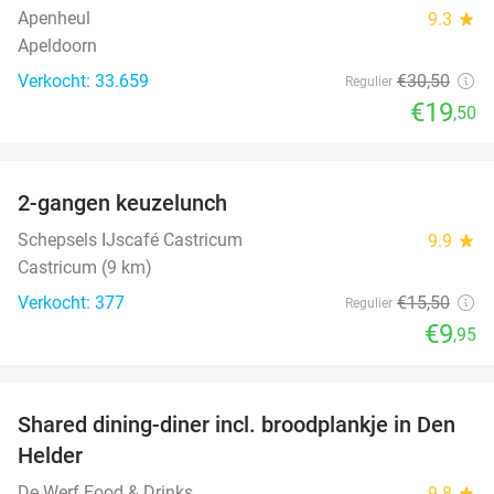
Apenheul
9.3
star
Apeldoorn
Verkocht: 33.659
€30
,50
Regulier
€19
,50
favorite_border
2-gangen keuzelunch
36%
Schepsels IJscafé Castricum
9.9
star
Castricum (9 km)
Verkocht: 377
€15
,50
Regulier
€9
,95
favorite_border
Shared dining-diner incl. broodplankje in Den
25%
Helder
De Werf Food & Drinks
9.8
star