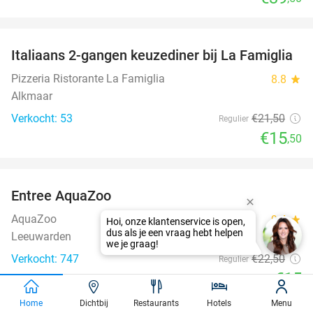
favorite_border
Italiaans 2-gangen keuzediner bij La Famiglia
28%
Pizzeria Ristorante La Famiglia
8.8
star
Alkmaar
Verkocht: 53
€21
,50
Regulier
€15
,50
favorite_border
Entree AquaZoo
33%
AquaZoo
9.4
star
Leeuwarden
Verkocht: 747
€22
,50
Regulier
€15
favorite_border
Home
Dichtbij
Restaurants
Hotels
Menu