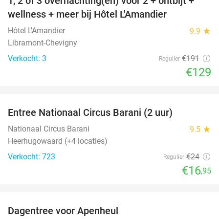
1, 2 of 3 overnachting(en) voor 2 + ontbijt +
32%
NEW
wellness + meer bij Hôtel L'Amandier
TODAY
Hôtel L'Amandier
9.9
star
Libramont-Chevigny
Verkocht: 3
€191
Regulier
€129
favorite_border
Entree Nationaal Circus Barani (2 uur)
29%
Nationaal Circus Barani
9.5
star
Heerhugowaard (+4 locaties)
Verkocht: 723
€24
Regulier
€16
,95
favorite_border
Dagentree voor Apenheul
36%