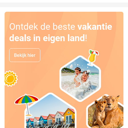
Ontdek de beste
vakantie
deals in eigen land
!
Bekijk hier