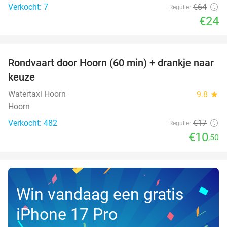
Verkocht: 7
€64
Regulier
€24
favorite_border
Rondvaart door Hoorn (60 min) + drankje naar
38%
keuze
Watertaxi Hoorn
9.8
star
Hoorn
Verkocht: 482
€17
Regulier
€10
,50
Win vandaag een gratis
iPhone 17 Pro