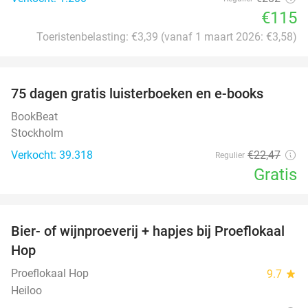
€115
Toeristenbelasting: €3,39 (vanaf 1 maart 2026: €3,58)
favorite_border
100%
75 dagen gratis luisterboeken en e-books
BookBeat
Stockholm
Verkocht: 39.318
€22
,47
Regulier
Gratis
favorite_border
Bier- of wijnproeverij + hapjes bij Proeflokaal
45%
Hop
Proeflokaal Hop
9.7
star
Heiloo