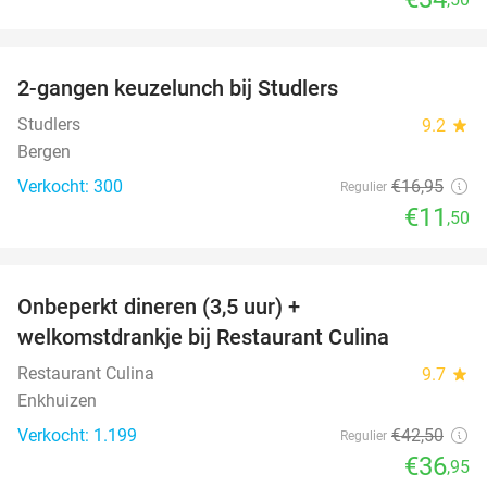
favorite_border
2-gangen keuzelunch bij Studlers
32%
Studlers
9.2
star
Bergen
Verkocht: 300
€16
,95
Regulier
€11
,50
favorite_border
Onbeperkt dineren (3,5 uur) +
13%
welkomstdrankje bij Restaurant Culina
Restaurant Culina
9.7
star
Enkhuizen
Verkocht: 1.199
€42
,50
Regulier
€36
,95