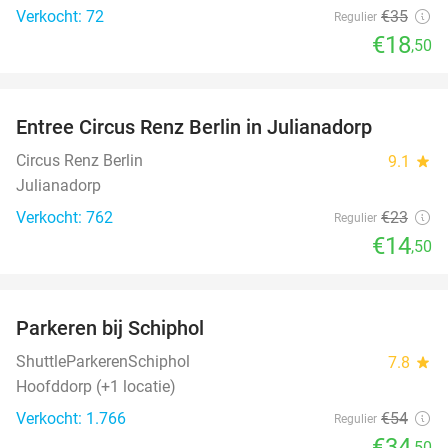
Verkocht: 72
€35
Regulier
€18
,50
favorite_border
Entree Circus Renz Berlin in Julianadorp
37%
Circus Renz Berlin
9.1
star
Julianadorp
Verkocht: 762
€23
Regulier
€14
,50
favorite_border
Parkeren bij Schiphol
36%
ShuttleParkerenSchiphol
7.8
star
Hoofddorp (+1 locatie)
Verkocht: 1.766
€54
Regulier
€34
,50