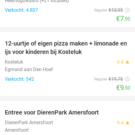
Heerhugowaard (+21 locaties)
Verkocht: 4.807
€10
,95
Regulier
€7
,50
favorite_border
12-uurtje of eigen pizza maken + limonade en
52%
ijs voor kinderen bij Kosteluk
Kosteluk
9.4
star
Egmond aan Den Hoef
Verkocht: 542
€19
,75
Regulier
€9
,50
favorite_border
Entree voor DierenPark Amersfoort
24%
DierenPark Amersfoort
9.4
star
Amersfoort