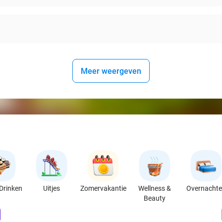
Meer weergeven
Drinken
Uitjes
Zomervakantie
Wellness &
Overnacht
Beauty
favorite_border
n