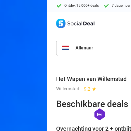
Ontdek 15.000+ deals
7 dagen per
Alkmaar
Het Wapen van Willemstad
Willemstad
9.2
star
Beschikbare deals
hexagon
hotel
Overnachting voor 2 + ontbijt