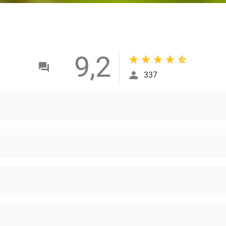
9,2
337