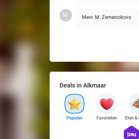
M.
Mevr. M. Zemencikova
Deals in Alkmaar
Populair
Favorieten
Eten & 
hexago
hotel