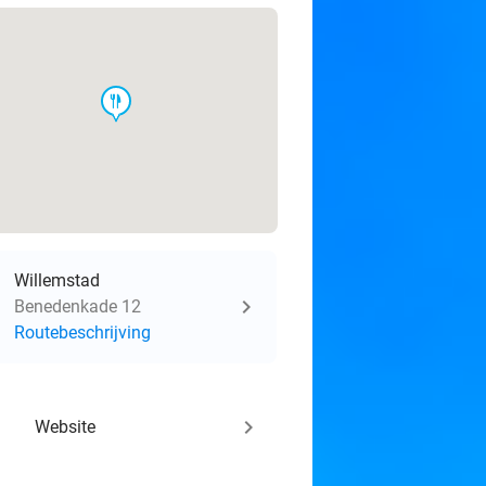
food
Willemstad
Benedenkade 12
Routebeschrijving
keyboard_arrow_right
Website