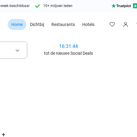
 week beschikbaar
10+ miljoen leden
Home
Dichtbij
Restaurants
Hotels
16:31:42
keyboard_arrow_down
tot de nieuwe Social Deals
favorite_border
 +