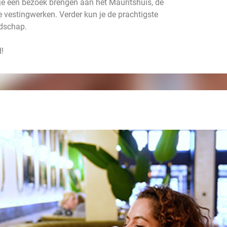
 je een bezoek brengen aan het Mauritshuis, de
 vestingwerken. Verder kun je de prachtigste
ndschap.
!