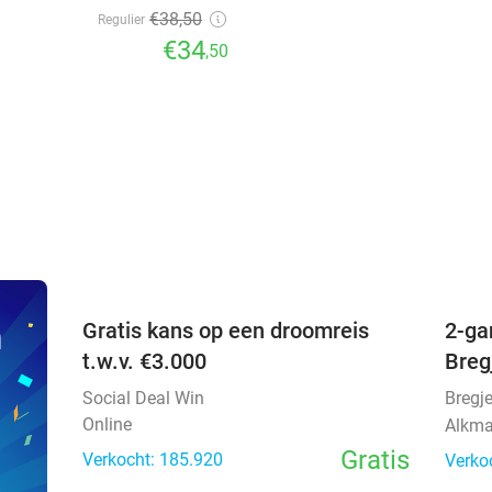
€38
,50
Regulier
€34
,50
favorite_border
n
Gratis kans op een droomreis
2-ga
t.w.v. €3.000
Breg
Social Deal Win
Bregj
Online
Alkma
Gratis
Verkocht: 185.920
Verko