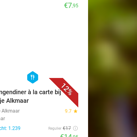
€7
,95
favorite_border
hexagon
food
12%
ngendiner à la carte bij
je Alkmaar
e Alkmaar
9.7
star
ar
cht: 1.239
€17
Regulier
€14