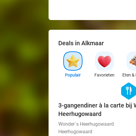
Deals in Alkmaar
Populair
Favorieten
Eten & 
hexago
food
3-gangendiner à la carte bij
Heerhugowaard
Wonder´s Heerhugowaard
Heerhugowaard