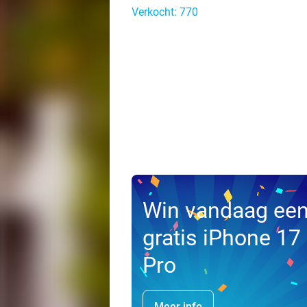
Verkocht: 770
Win vandaag ee
gratis iPhone 17
Pro
Meer info