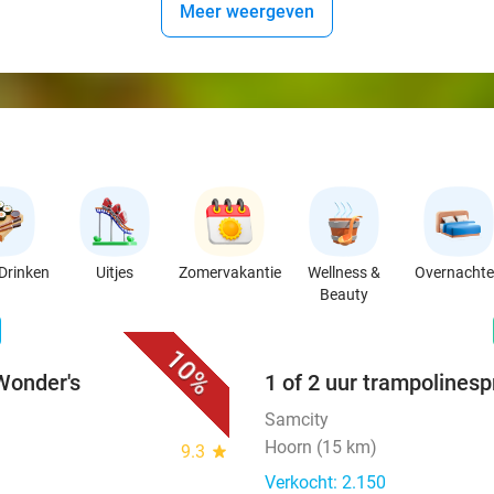
Meer weergeven
Drinken
Uitjes
Zomervakantie
Wellness &
Overnacht
Beauty
favorite_border
n
10%
 Wonder's
1 of 2 uur trampolinesp
Samcity
Hoorn (15 km)
9.3
star
Verkocht: 2.150