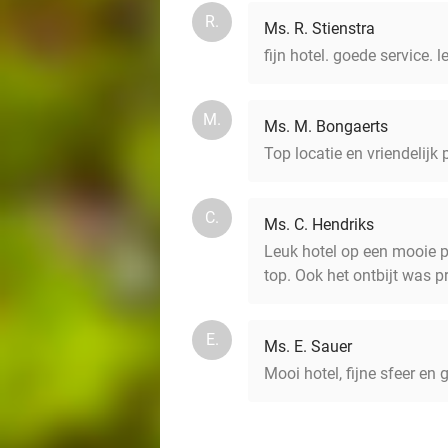
R.
Ms. R. Stienstra
fijn hotel. goede service. l
M.
Ms. M. Bongaerts
Top locatie en vriendelijk
C.
Ms. C. Hendriks
Leuk hotel op een mooie p
top. Ook het ontbijt was p
E.
Ms. E. Sauer
Mooi hotel, fijne sfeer en