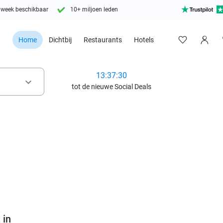
 week beschikbaar
10+ miljoen leden
Home
Dichtbij
Restaurants
Hotels
13:37:28
keyboard_arrow_down
tot de nieuwe Social Deals
favorite_border
 in