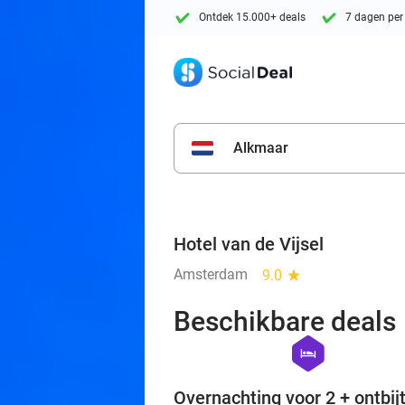
Ontdek 15.000+ deals
7 dagen per
Alkmaar
Hotel van de Vijsel
Amsterdam
9.0
star
Beschikbare deals
hexagon
hotel
Overnachting voor 2 + ontbijt