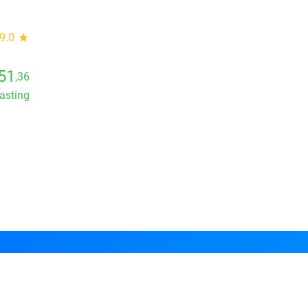
9.0
star
51
,36
lasting