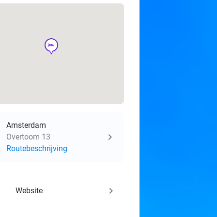
hotel
Amsterdam
Overtoom 13
Routebeschrijving
keyboard_arrow_right
Website