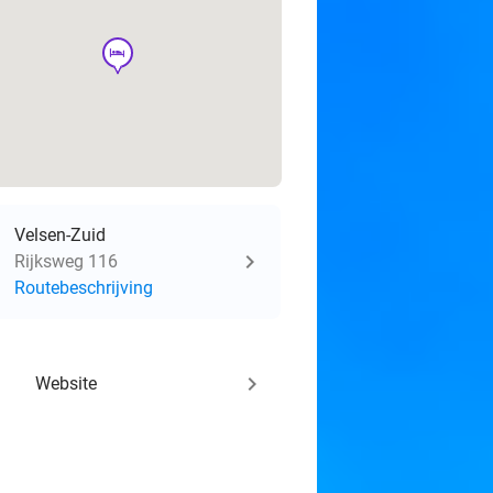
hotel
Velsen-Zuid
Rijksweg 116
Routebeschrijving
keyboard_arrow_right
Website