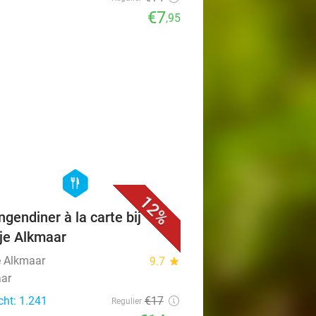
€7
,95
favorite_border
hexagon
food
12%
ngendiner à la carte bij
je Alkmaar
e Alkmaar
9.7
star
ar
cht: 1.241
€17
Regulier