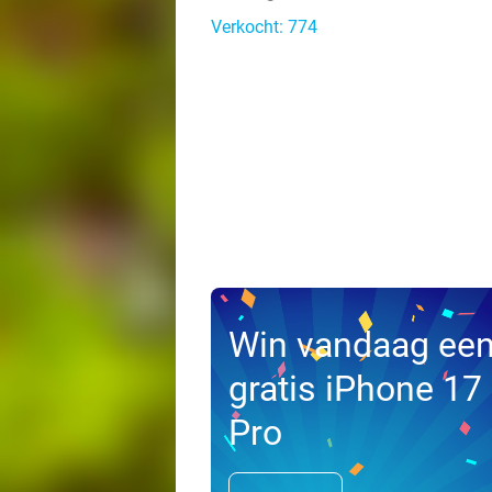
Verkocht: 774
Win vandaag ee
gratis iPhone 17
Pro