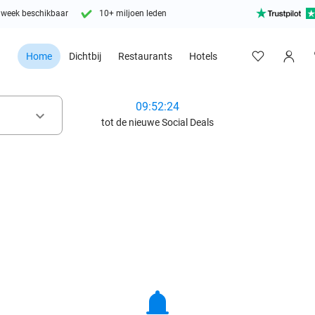
 week beschikbaar
10+ miljoen leden
Home
Dichtbij
Restaurants
Hotels
09:52:22
keyboard_arrow_down
tot de nieuwe Social Deals
notifications