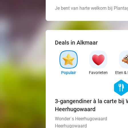
Je bent van harte welkom bij Plant
Deals in Alkmaar
Populair
Favorieten
Eten & 
hexago
food
3-gangendiner à la carte bij
Heerhugowaard
Wonder´s Heerhugowaard
Heerhugowaard