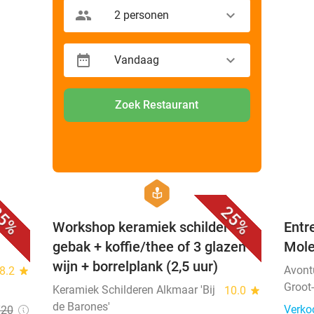
2 personen
Vandaag
Zoek Restaurant
favorite_border
favorite_border
hexagon
course
5%
25%
Workshop keramiek schilderen +
Entr
gebak + koffie/thee of 3 glazen
Mol
wijn + borrelplank (2,5 uur)
Avont
8.2
star
Groot
Keramiek Schilderen Alkmaar 'Bij
10.0
star
de Barones'
Verko
€20