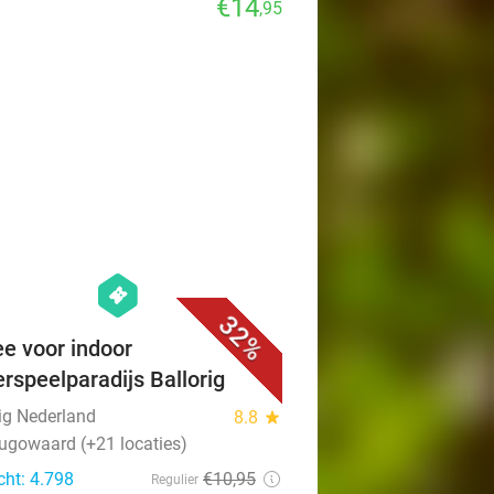
€14
,95
favorite_border
hexagon
events
32%
ee voor indoor
erspeelparadijs Ballorig
rig Nederland
8.8
star
ugowaard (+21 locaties)
cht: 4.798
€10
,95
Regulier