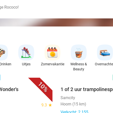
age Rococo!
Drinken
Uitjes
Zomervakantie
Wellness &
Overnacht
Beauty
favorite_border
n
10%
 Wonder's
1 of 2 uur trampolinesp
Samcity
Hoorn (15 km)
9.3
star
Verkocht: 2.155