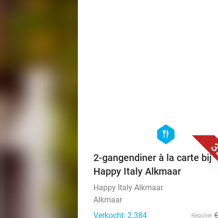
hexagon
food
3
2-gangendiner à la carte bij
Happy Italy Alkmaar
Happy Italy Alkmaar
Alkmaar
Verkocht: 2.384
Regulier