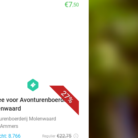
€7
,50
favorite_border
hexagon
events
27%
ee voor Avonturenboerderij
enwaard
urenboerderij Molenwaard
-Ammers
cht: 8.766
€22
,75
Regulier