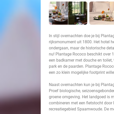
In stijl overnachten doe je bij Plant
rijksmonument uit 1800. Het hotel h
ondergaan, maar de historische detai
nu! Plantage Rococo beschikt over 1
een badkamer met douche en toilet, te
park en de paarden. Plantage Rococo
een zo klein mogelijke footprint will
Naast overnachten kun je bij Plantag
Proef biologische, seizoensgebonden
groene omgeving. Het landgoed is ma
combineren met een fietstocht door
recreatiegebied Spaarnwoude. De mo