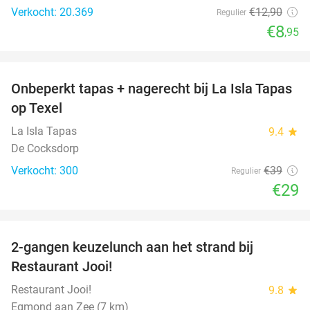
Verkocht: 20.369
€12
,90
Regulier
€8
,95
favorite_border
Onbeperkt tapas + nagerecht bij La Isla Tapas
26%
op Texel
La Isla Tapas
9.4
star
De Cocksdorp
Verkocht: 300
€39
Regulier
€29
favorite_border
2-gangen keuzelunch aan het strand bij
35%
Restaurant Jooi!
Restaurant Jooi!
9.8
star
Egmond aan Zee (7 km)