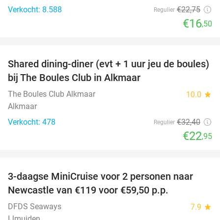
Verkocht: 8.588
€22
,75
Regulier
€16
,50
favorite_border
Shared dining-diner (evt + 1 uur jeu de boules)
29%
bij The Boules Club in Alkmaar
The Boules Club Alkmaar
10.0
star
Alkmaar
Verkocht: 478
€32
,40
Regulier
€22
,95
favorite_border
3-daagse MiniCruise voor 2 personen naar
50%
Newcastle van €119 voor €59,50 p.p.
DFDS Seaways
7.9
star
IJmuiden