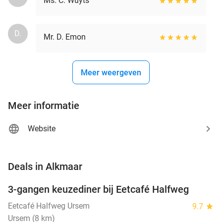
Ms. C. Wuyts
D.
Mr. D. Emon
Meer weergeven
Meer informatie
Website
favorite_border
Deals in Alkmaar
3-gangen keuzediner bij Eetcafé Halfweg
30%
Eetcafé Halfweg Ursem
9.7
star
Ursem (8 km)