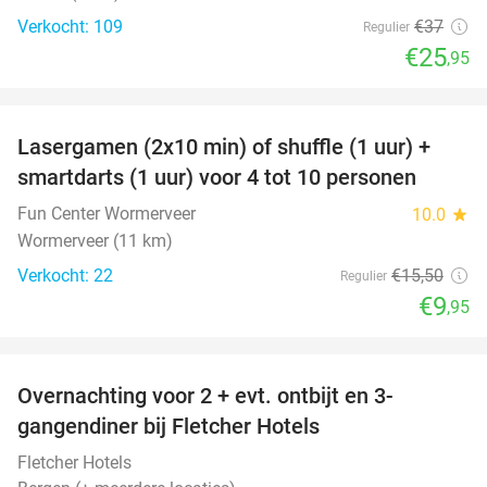
Verkocht: 109
€37
Regulier
€25
,95
favorite_border
Lasergamen (2x10 min) of shuffle (1 uur) +
36%
NEW
smartdarts (1 uur) voor 4 tot 10 personen
TODAY
Fun Center Wormerveer
10.0
star
Wormerveer (11 km)
Verkocht: 22
€15
,50
Regulier
€9
,95
favorite_border
Overnachting voor 2 + evt. ontbijt en 3-
gangendiner bij Fletcher Hotels
Fletcher Hotels