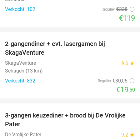
Verkocht: 102
€238
Regulier
€119
favorite_border
2-gangendiner + evt. lasergamen bij
35%
SkagaVenture
SkagaVenture
9.6
star
Schagen (13 km)
Verkocht: 832
€30
,05
Regulier
€19
,50
favorite_border
3-gangen keuzediner + brood bij De Vrolijke
41%
Pater
De Vrolijke Pater
9.2
star