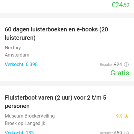
€24
,50
favorite_border
100%
60 dagen luisterboeken en e-books (20
luisteruren)
Nextory
Amsterdam
Verkocht: 6.398
€24
Regulier
Gratis
favorite_border
Fluisterboot varen (2 uur) voor 2 t/m 5
33%
personen
Museum BroekerVeiling
9.9
star
Broek op Langedijk
Verkocht: 183
€59
Regulier