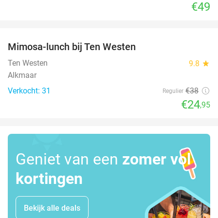
€49
favorite_border
Mimosa-lunch bij Ten Westen
34%
Ten Westen
9.8
star
Alkmaar
Verkocht: 31
€38
Regulier
€24
,95
Geniet van een
zomer vol
kortingen
Bekijk alle deals