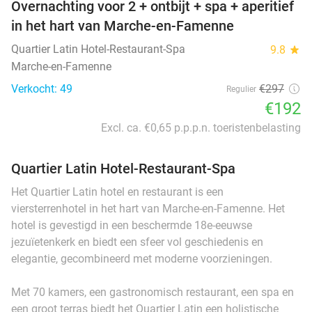
Overnachting voor 2 + ontbijt + spa + aperitief
in het hart van Marche-en-Famenne
Quartier Latin Hotel-Restaurant-Spa
9.8
star
Marche-en-Famenne
Verkocht: 49
€297
Regulier
€192
Excl. ca. €0,65 p.p.p.n. toeristenbelasting
Quartier Latin Hotel-Restaurant-Spa
Het Quartier Latin hotel en restaurant is een
viersterrenhotel in het hart van Marche-en-Famenne. Het
hotel is gevestigd in een beschermde 18e-eeuwse
jezuïetenkerk en biedt een sfeer vol geschiedenis en
elegantie, gecombineerd met moderne voorzieningen.
Met 70 kamers, een gastronomisch restaurant, een spa en
een groot terras biedt het Quartier Latin een holistische