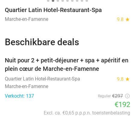
Quartier Latin Hotel-Restaurant-Spa
Marche-en-Famenne
9.8
star
Beschikbare deals
favorite_border
Nuit pour 2 + petit-déjeuner + spa + apéritif en
plein cœur de Marche-en-Famenne
Quartier Latin Hotel-Restaurant-Spa
9.8
star
Marche-en-Famenne
Verkocht: 137
€297
Regulier
€192
Excl. ca. €0,65 p.p.p.n. toeristenbelasting
favorite_border