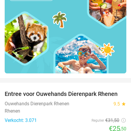
favorite_border
Entree voor Ouwehands Dierenpark Rhenen
19%
Ouwehands Dierenpark Rhenen
9.5
star
Rhenen
Verkocht: 3.071
€31
,50
Regulier
€25
,50