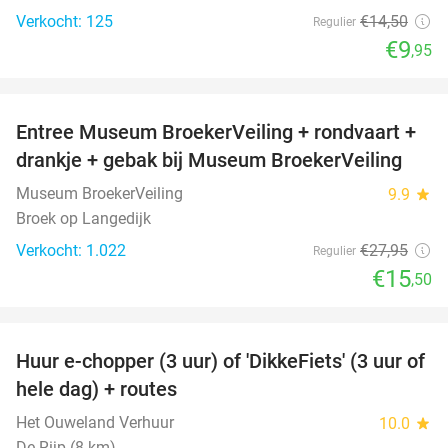
Verkocht: 125
€14
,50
Regulier
€9
,95
favorite_border
Entree Museum BroekerVeiling + rondvaart +
45%
drankje + gebak bij Museum BroekerVeiling
Museum BroekerVeiling
9.9
star
Broek op Langedijk
Verkocht: 1.022
€27
,95
Regulier
€15
,50
favorite_border
Huur e-chopper (3 uur) of 'DikkeFiets' (3 uur of
50%
hele dag) + routes
Het Ouweland Verhuur
10.0
star
De Rijp (8 km)