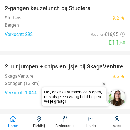
2-gangen keuzelunch bij Studlers
32%
Studlers
9.2
star
Bergen
Verkocht: 292
€16
,95
Regulier
€11
,50
favorite_border
2 uur jumpen + chips en ijsje bij SkagaVenture
45%
SkagaVenture
9.6
star
Schagen (13 km)
Verkocht: 1.044
€19
Regulier
€10
,50
favorite_border
Workshop kleurenanalyse + stylingtips +
75%
Home
Dichtbij
Restaurants
Hotels
Menu