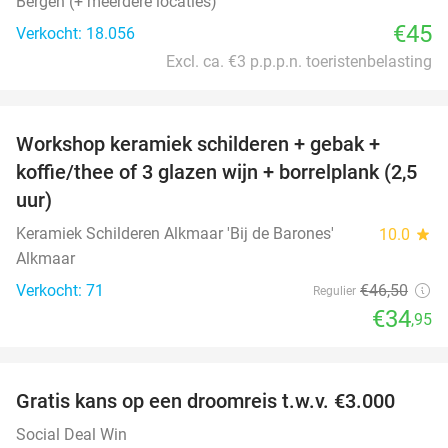
Bergen (+ meerdere locaties)
€45
Verkocht: 18.056
Excl. ca. €3 p.p.p.n. toeristenbelasting
favorite_border
Workshop keramiek schilderen + gebak +
25%
koffie/thee of 3 glazen wijn + borrelplank (2,5
uur)
Keramiek Schilderen Alkmaar 'Bij de Barones'
10.0
star
Alkmaar
Verkocht: 71
€46
,50
Regulier
€34
,95
favorite_border
Gratis kans op een droomreis t.w.v. €3.000
Social Deal Win