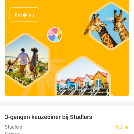
Bekijk nu
favorite_border
3-gangen keuzediner bij Studlers
37%
Studlers
9.2
star