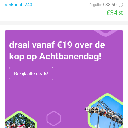
Verkocht: 743
€38
,50
Regulier
€34
,50
draai vanaf €19 over de
kop op Achtbanendag!
Bekijk alle deals!