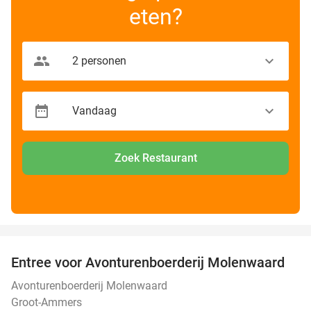
eten?
Zoek Restaurant
favorite_border
Entree voor Avonturenboerderij Molenwaard
27%
Avonturenboerderij Molenwaard
Groot-Ammers