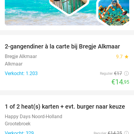
favorite_border
2-gangendiner à la carte bij Bregje Alkmaar
12%
Bregje Alkmaar
9.7
star
Alkmaar
Verkocht: 1.203
€17
Regulier
€14
,95
favorite_border
1 of 2 heat(s) karten + evt. burger naar keuze
19%
Happy Days Noord-Holland
Grootebroek
Verkocht: 329
€14
,25
Regulier