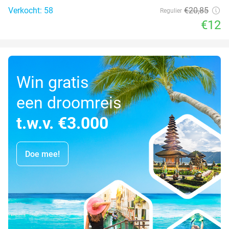
Verkocht: 58
€20
,85
Regulier
€12
Win gratis
een droomreis
t.w.v. €3.000
Doe mee!