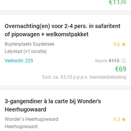
€11
,95
favorite_border
Overnachting(en) voor 2-4 pers. in safaritent
39%
of pipowagen + welkomstpakket
Buytenplaets Suydersee
9.6
star
Lelystad (+1 locatie)
Verkocht: 225
€113
Regulier
€69
Excl. ca. €3,10 p.p.p.n. toeristenbelasting
favorite_border
3-gangendiner à la carte bij Wonder's
10%
Heerhugowaard
Wonder´s Heerhugowaard
9.3
star
Heerhugowaard