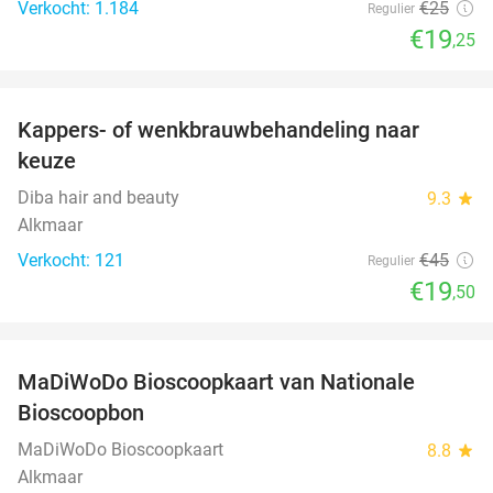
Verkocht: 1.184
€25
Regulier
€19
,25
favorite_border
Kappers- of wenkbrauwbehandeling naar
57%
keuze
Diba hair and beauty
9.3
star
Alkmaar
Verkocht: 121
€45
Regulier
€19
,50
favorite_border
MaDiWoDo Bioscoopkaart van Nationale
31%
Bioscoopbon
MaDiWoDo Bioscoopkaart
8.8
star
Alkmaar