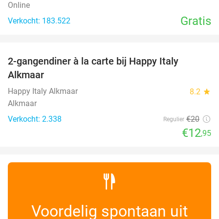
Online
Gratis
Verkocht: 183.522
favorite_border
2-gangendiner à la carte bij Happy Italy
35%
Alkmaar
Happy Italy Alkmaar
8.2
star
Alkmaar
Verkocht: 2.338
€20
Regulier
€12
,95
Voordelig spontaan uit