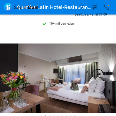
Ontdek 15.000+ deals

Quartier Latin Hotel-Restaurant-Spa
7 dagen per week beschikbaar
Bereikbaar vanaf 07:00
10+ miljoen leden
9,4
op basis van
205.983 reviews
Ontdek 15.000+ deals
7 dagen per week beschikbaar
10+ miljoen leden