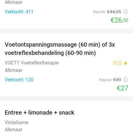
Alkmaar
Verkocht: 411
€44
,95
Regulier
€26
,50
favorite_border
Voetontspanningsmassage (60 min) of 3x
45%
SOLD
voetreflexbehandeling (60-90 min)
OUT
VOETT Voetreflextherapie
10.0
star
Alkmaar
Verkocht: 120
€49
Regulier
€27
favorite_border
Entree + limonade + snack
42%
VintaGame
Alkmaar