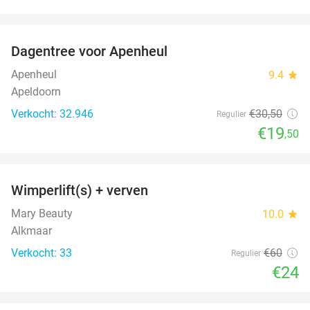
favorite_border
Dagentree voor Apenheul
36%
Apenheul
9.4
star
Apeldoorn
Verkocht: 32.946
€30
,50
Regulier
€19
,50
favorite_border
Wimperlift(s) + verven
60%
Mary Beauty
10.0
star
Alkmaar
Verkocht: 33
€60
Regulier
€24
favorite_border