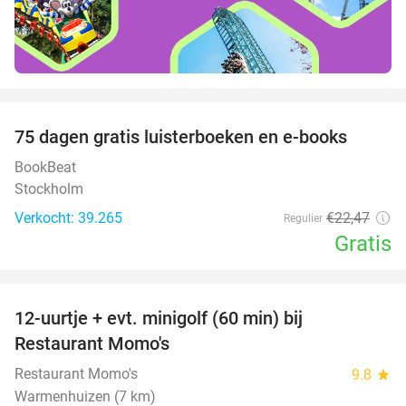
favorite_border
100%
75 dagen gratis luisterboeken en e-books
BookBeat
Stockholm
Verkocht: 39.265
€22
,47
Regulier
Gratis
favorite_border
12-uurtje + evt. minigolf (60 min) bij
31%
Restaurant Momo's
Restaurant Momo's
9.8
star
Warmenhuizen (7 km)