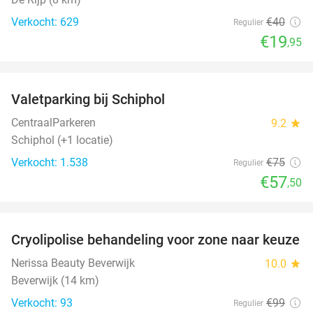
Verkocht: 629
€40
Regulier
€19
,95
favorite_border
Valetparking bij Schiphol
23%
CentraalParkeren
9.2
star
Schiphol (+1 locatie)
Verkocht: 1.538
€75
Regulier
€57
,50
favorite_border
Cryolipolise behandeling voor zone naar keuze
51%
Nerissa Beauty Beverwijk
10.0
star
Beverwijk (14 km)
Verkocht: 93
€99
Regulier