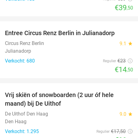
€39
,50
favorite_border
Entree Circus Renz Berlin in Julianadorp
37%
Circus Renz Berlin
9.1
star
Julianadorp
Verkocht: 680
€23
Regulier
€14
,50
favorite_border
Vrij skiën of snowboarden (2 uur óf hele
32%
maand) bij De Uithof
De Uithof Den Haag
9.0
star
Den Haag
Verkocht: 1.295
€17
,50
Regulier