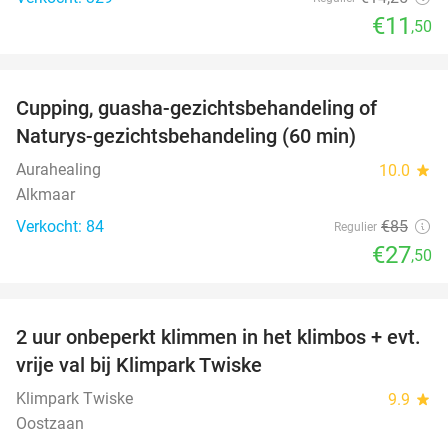
€11
,50
favorite_border
Cupping, guasha-gezichtsbehandeling of
68%
Naturys-gezichtsbehandeling (60 min)
Aurahealing
10.0
star
Alkmaar
Verkocht: 84
€85
Regulier
€27
,50
favorite_border
2 uur onbeperkt klimmen in het klimbos + evt.
23%
vrije val bij Klimpark Twiske
Klimpark Twiske
9.9
star
Oostzaan