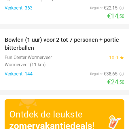
Verkocht: 363
€22
,15
Regulier
€14
,50
favorite_border
Bowlen (1 uur) voor 2 tot 7 personen + portie
37%
bitterballen
Fun Center Wormerveer
10.0
star
Wormerveer (11 km)
Verkocht: 144
€38
,65
Regulier
€24
,50
Ontdek de leukste
zomervakantiedeals
!