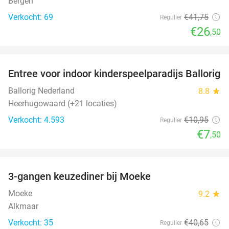
Bergen
Verkocht: 69
€41
,75
Regulier
€26
,50
favorite_border
Entree voor indoor kinderspeelparadijs Ballorig
32%
Ballorig Nederland
8.8
star
Heerhugowaard (+21 locaties)
Verkocht: 4.593
€10
,95
Regulier
€7
,50
favorite_border
3-gangen keuzediner bij Moeke
40%
Moeke
9.2
star
Alkmaar
Verkocht: 35
€40
,65
Regulier