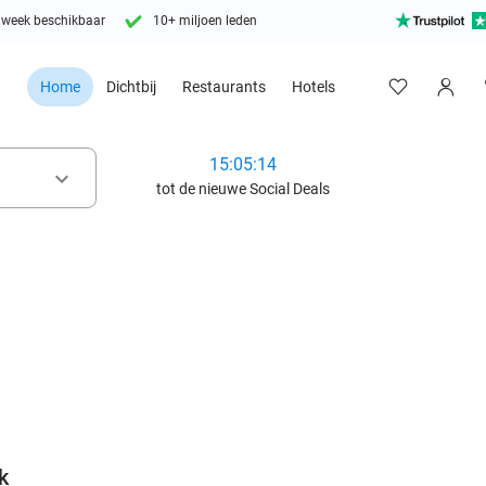
 week beschikbaar
10+ miljoen leden
Home
Dichtbij
Restaurants
Hotels
15:05:12
keyboard_arrow_down
tot de nieuwe Social Deals
favorite_border
k