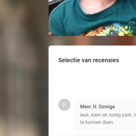
Selectie van recensies
H.
Mevr. H. Sinnige
leuk, klein en rustig park.
te kunnen doen.