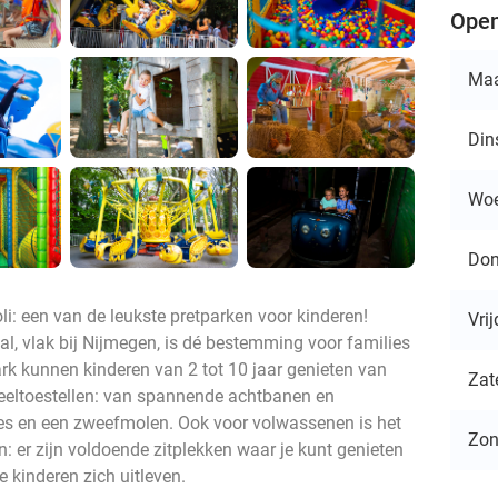
Open
Ma
Din
Wo
Don
i: een van de leukste pretparken voor kinderen!
Vri
l, vlak bij Nijmegen, is dé bestemming voor families
park kunnen kinderen van 2 tot 10 jaar genieten van
Zat
peeltoestellen: van spannende achtbanen en
nes en een zweefmolen. Ook voor volwassenen is het
Zo
n: er zijn voldoende zitplekken waar je kunt genieten
de kinderen zich uitleven.