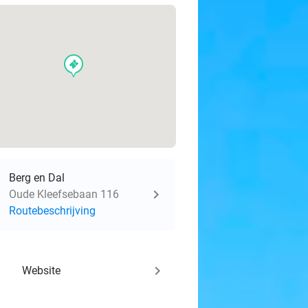
events
Berg en Dal
Oude Kleefsebaan 116
Routebeschrijving
keyboard_arrow_right
Website