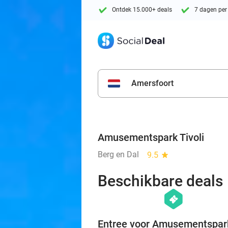
Ontdek 15.000+ deals
7 dagen per
Amersfoort
Amusementspark Tivoli
Berg en Dal
9.5
star
Beschikbare deals
hexagon
events
Entree voor Amusementspar