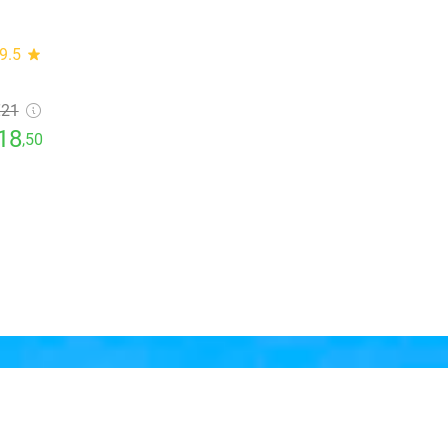
9.5
star
€21
18
,50