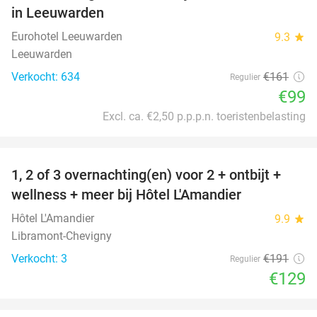
in Leeuwarden
Eurohotel Leeuwarden
9.3
star
Leeuwarden
Verkocht: 634
€161
Regulier
€99
Excl. ca. €2,50 p.p.p.n. toeristenbelasting
favorite_border
1, 2 of 3 overnachting(en) voor 2 + ontbijt +
32%
NEW
wellness + meer bij Hôtel L'Amandier
TODAY
Hôtel L'Amandier
9.9
star
Libramont-Chevigny
Verkocht: 3
€191
Regulier
€129
favorite_border