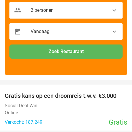
Zoek Restaurant
favorite_border
Gratis kans op een droomreis t.w.v. €3.000
Social Deal Win
Online
Gratis
Verkocht: 187.249
favorite_border