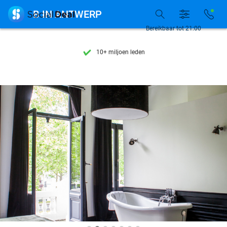
Ontdek 15.000+ deals

B IN ANTWERP
7 dagen per week beschikbaar
Bereikbaar tot 21:00
10+ miljoen leden
9,4
op basis van
206.265 reviews
Ontdek 15.000+ deals
7 dagen per week beschikbaar
10+ miljoen leden