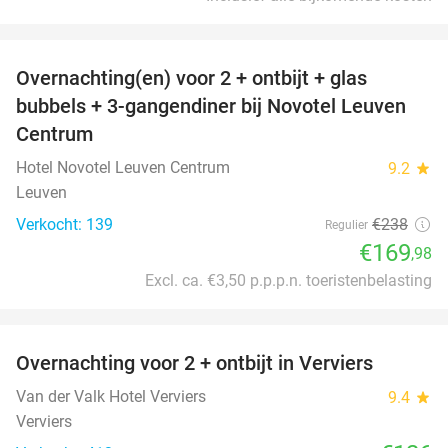
favorite_border
Overnachting(en) voor 2 + ontbijt + glas
29%
bubbels + 3-gangendiner bij Novotel Leuven
Centrum
Hotel Novotel Leuven Centrum
9.2
star
Leuven
Verkocht: 139
€238
Regulier
€169
,98
Excl. ca. €3,50 p.p.p.n. toeristenbelasting
favorite_border
Overnachting voor 2 + ontbijt in Verviers
Van der Valk Hotel Verviers
9.4
star
Verviers