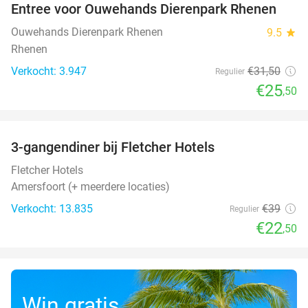
Entree voor Ouwehands Dierenpark Rhenen
19%
Ouwehands Dierenpark Rhenen
9.5
star
Rhenen
Verkocht: 3.947
€31
,50
Regulier
€25
,50
favorite_border
3-gangendiner bij Fletcher Hotels
42%
Fletcher Hotels
Amersfoort (+ meerdere locaties)
Verkocht: 13.835
€39
Regulier
€22
,50
Win gratis