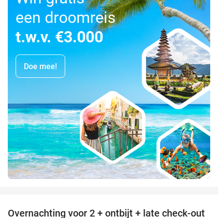
een droomreis
t.w.v. €3.000
Doe mee!
favorite_border
Overnachting voor 2 + ontbijt + late check-out
39%