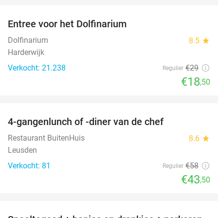
Entree voor het Dolfinarium
36%
Dolfinarium
8.5
star
Harderwijk
Verkocht: 21.238
€29
Regulier
€18
,50
favorite_border
4-gangenlunch of -diner van de chef
25%
Restaurant BuitenHuis
8.6
star
Leusden
Verkocht: 81
€58
Regulier
€43
,50
favorite_border