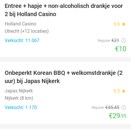
Entree + hapje + non-alcoholisch drankje voor
52%
2 bij Holland Casino
Holland Casino
9.6
star
Utrecht (+12 locaties)
Verkocht: 11.067
€21
Regulier
€10
favorite_border
Onbeperkt Korean BBQ + welkomstdrankje (2
34%
uur) bij Japas Nijkerk
Japas Nijkerk
9.5
star
Nijkerk (8 km)
Verkocht: 1.170
€45
,45
Regulier
€29
,95
favorite_border