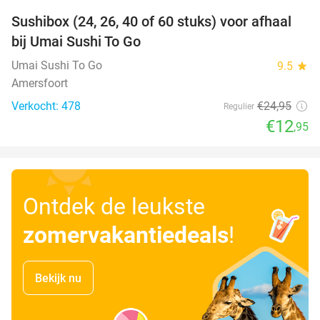
Sushibox (24, 26, 40 of 60 stuks) voor afhaal
48%
bij Umai Sushi To Go
Umai Sushi To Go
9.5
star
Amersfoort
Verkocht: 478
€24
,95
Regulier
€12
,95
Ontdek de leukste
zomervakantiedeals
!
Bekijk nu