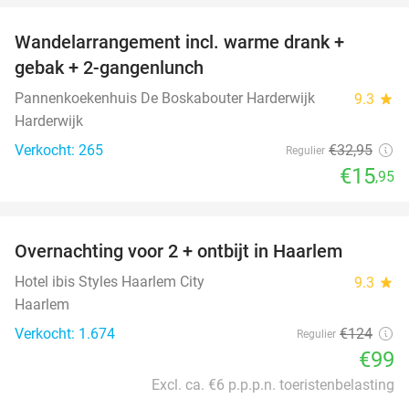
Wandelarrangement incl. warme drank +
52%
gebak + 2-gangenlunch
Pannenkoekenhuis De Boskabouter Harderwijk
9.3
star
Harderwijk
Verkocht: 265
€32
,95
Regulier
€15
,95
favorite_border
Overnachting voor 2 + ontbijt in Haarlem
20%
Hotel ibis Styles Haarlem City
9.3
star
Haarlem
Verkocht: 1.674
€124
Regulier
€99
Excl. ca. €6 p.p.p.n. toeristenbelasting