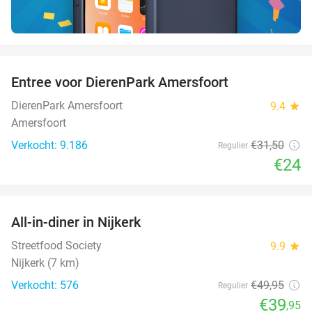
favorite_border
Entree voor DierenPark Amersfoort
24%
DierenPark Amersfoort
9.4
star
Amersfoort
Verkocht: 9.186
€31
,50
Regulier
€24
favorite_border
All-in-diner in Nijkerk
20%
Streetfood Society
9.9
star
Nijkerk (7 km)
Verkocht: 576
€49
,95
Regulier
€39
,95