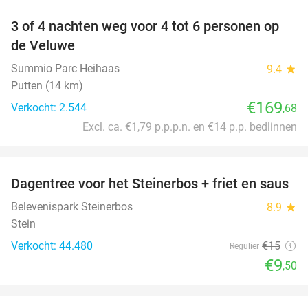
3 of 4 nachten weg voor 4 tot 6 personen op
de Veluwe
Summio Parc Heihaas
9.4
star
Putten (14 km)
€169
Verkocht: 2.544
,68
Excl. ca. €1,79 p.p.p.n. en €14 p.p. bedlinnen
favorite_border
Dagentree voor het Steinerbos + friet en saus
37%
Belevenispark Steinerbos
8.9
star
Stein
Verkocht: 44.480
€15
Regulier
€9
,50
favorite_border