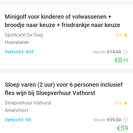
favorite_border
Minigolf voor kinderen of volwassenen +
39%
broodje naar keuze + frisdrankje naar keuze
Sportcafé De Slag
9.6
star
Hoevelaken
Verkocht: 404
€14
,60
Regulier
€8
,95
favorite_border
Sloep varen (2 uur) voor 6 personen inclusief
41%
fles wijn bij Sloepverhuur Vathorst
Sloepverhuur Vathorst
9.9
star
Amersfoort
Verkocht: 98
€99
,50
Regulier
€59