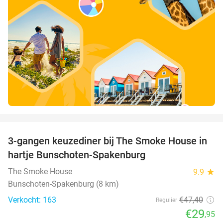
favorite_border
3-gangen keuzediner bij The Smoke House in
37%
hartje Bunschoten-Spakenburg
The Smoke House
9.9
star
Bunschoten-Spakenburg (8 km)
Verkocht: 163
€47
,40
Regulier
€29
,95