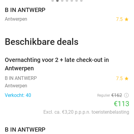
B IN ANTWERP
Antwerpen
7.5
star
Beschikbare deals
favorite_border
Overnachting voor 2 + late check-out in
Antwerpen
B IN ANTWERP
7.5
star
Antwerpen
Verkocht: 40
€162
Regulier
€113
Excl. ca. €3,20 p.p.p.n. toeristenbelasting
B IN ANTWERP