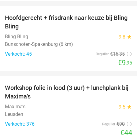
favorite_border
Hoofdgerecht + frisdrank naar keuze bij Bling
39%
Bling
Bling Bling
9.8
star
Bunschoten-Spakenburg (6 km)
Verkocht: 45
€16
,35
Regulier
€9
,95
favorite_border
Workshop folie in lood (3 uur) + lunchplank bij
51%
Maxima's
Maxima’s
9.5
star
Leusden
Verkocht: 376
€90
Regulier
€44