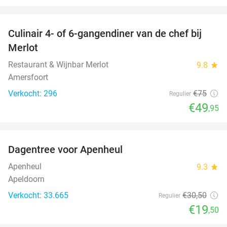
favorite_border
Culinair 4- of 6-gangendiner van de chef bij
33%
Merlot
Restaurant & Wijnbar Merlot
9.8
star
Amersfoort
Verkocht: 296
€75
Regulier
€49
,95
favorite_border
Dagentree voor Apenheul
36%
Apenheul
9.3
star
Apeldoorn
Verkocht: 33.665
€30
,50
Regulier
€19
,50
favorite_border