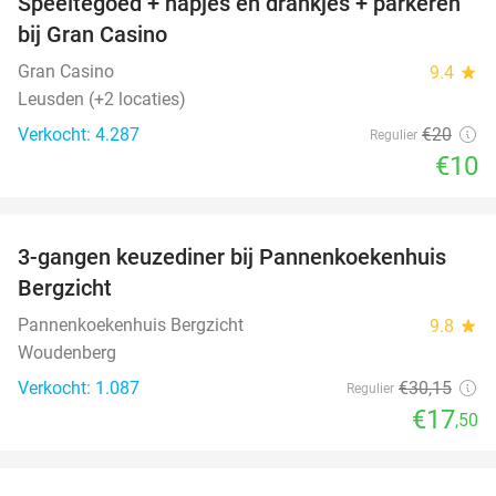
Speeltegoed + hapjes en drankjes + parkeren
50%
bij Gran Casino
Gran Casino
9.4
star
Leusden (+2 locaties)
Verkocht: 4.287
€20
Regulier
€10
favorite_border
3-gangen keuzediner bij Pannenkoekenhuis
42%
Bergzicht
Pannenkoekenhuis Bergzicht
9.8
star
Woudenberg
Verkocht: 1.087
€30
,15
Regulier
€17
,50
favorite_border