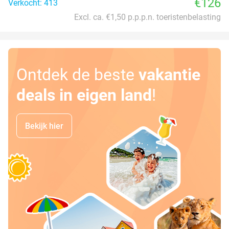
€126
Verkocht: 413
Excl. ca. €1,50 p.p.p.n. toeristenbelasting
Ontdek de beste
vakantie
deals in eigen land
!
Bekijk hier