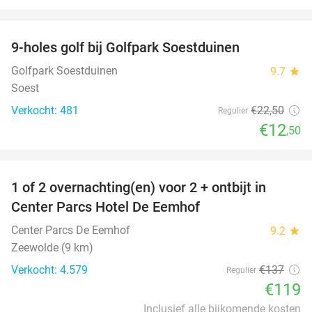
favorite_border
9-holes golf bij Golfpark Soestduinen
44%
Golfpark Soestduinen
9.7
star
Soest
Verkocht: 481
€22
,50
Regulier
€12
,50
favorite_border
1 of 2 overnachting(en) voor 2 + ontbijt in
13%
Center Parcs Hotel De Eemhof
Center Parcs De Eemhof
9.2
star
Zeewolde (9 km)
Verkocht: 4.579
€137
Regulier
€119
Inclusief alle bijkomende kosten