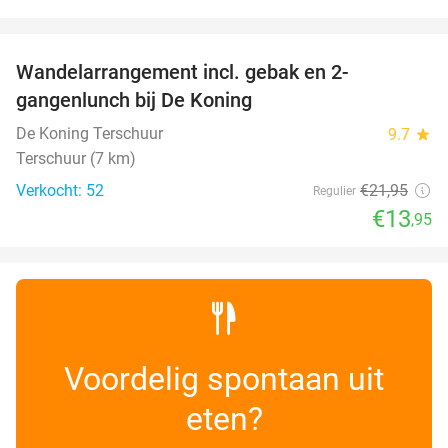
favorite_border
Wandelarrangement incl. gebak en 2-
36%
gangenlunch bij De Koning
De Koning Terschuur
9.7
star
Terschuur (7 km)
Verkocht: 52
€21
,95
Regulier
€13
,95
Voordelig spontaan uit
eten?