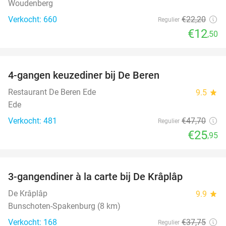
Woudenberg
Verkocht: 660
€22
,20
Regulier
€12
,50
favorite_border
4-gangen keuzediner bij De Beren
46%
Restaurant De Beren Ede
9.5
star
Ede
Verkocht: 481
€47
,70
Regulier
€25
,95
favorite_border
3-gangendiner à la carte bij De Krâplâp
23%
De Krâplâp
9.9
star
Bunschoten-Spakenburg (8 km)
Verkocht: 168
€37
,75
Regulier