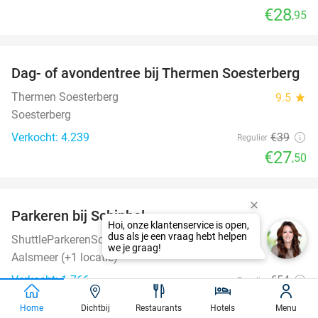
€28
,95
favorite_border
Dag- of avondentree bij Thermen Soesterberg
29%
Thermen Soesterberg
9.5
star
Soesterberg
Verkocht: 4.239
€39
Regulier
€27
,50
favorite_border
Parkeren bij Schiphol
36%
ShuttleParkerenSchiphol
7.8
star
Aalsmeer (+1 locatie)
Verkocht: 1.766
€54
Regulier
€34
,50
Home
Dichtbij
Restaurants
Hotels
Menu