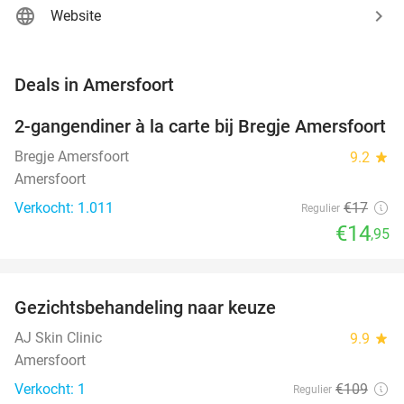
Website
favorite_border
Deals in Amersfoort
2-gangendiner à la carte bij Bregje Amersfoort
12%
Bregje Amersfoort
9.2
star
Amersfoort
Verkocht: 1.011
€17
Regulier
€14
,95
favorite_border
Gezichtsbehandeling naar keuze
73%
NEW
TODAY
AJ Skin Clinic
9.9
star
Amersfoort
Verkocht: 1
€109
Regulier