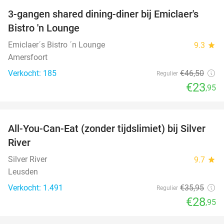
3-gangen shared dining-diner bij Emiclaer's
48%
Bistro 'n Lounge
Emiclaer´s Bistro ´n Lounge
9.3
star
Amersfoort
Verkocht: 185
€46
,50
Regulier
€23
,95
favorite_border
All-You-Can-Eat (zonder tijdslimiet) bij Silver
19%
River
Silver River
9.7
star
Leusden
Verkocht: 1.491
€35
,95
Regulier
€28
,95
favorite_border