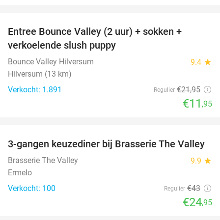
favorite_border
Entree Bounce Valley (2 uur) + sokken +
46%
verkoelende slush puppy
Bounce Valley Hilversum
9.4
star
Hilversum (13 km)
Verkocht: 1.891
€21
,95
Regulier
€11
,95
favorite_border
3-gangen keuzediner bij Brasserie The Valley
42%
Brasserie The Valley
9.9
star
Ermelo
Verkocht: 100
€43
Regulier
€24
,95
favorite_border