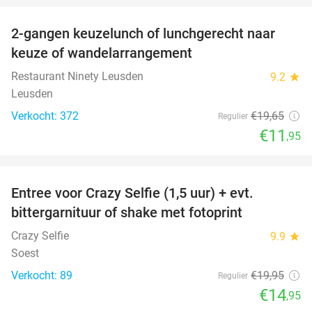
2-gangen keuzelunch of lunchgerecht naar
39%
keuze of wandelarrangement
Restaurant Ninety Leusden
9.2
star
Leusden
Verkocht: 372
€19
,65
Regulier
€11
,95
favorite_border
Entree voor Crazy Selfie (1,5 uur) + evt.
25%
bittergarnituur of shake met fotoprint
Crazy Selfie
9.9
star
Soest
Verkocht: 89
€19
,95
Regulier
€14
,95