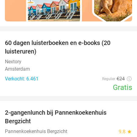
favorite_border
100%
60 dagen luisterboeken en e-books (20
luisteruren)
Nextory
Amsterdam
Verkocht: 6.461
€24
Regulier
Gratis
favorite_border
2-gangenlunch bij Pannenkoekenhuis
44%
Bergzicht
Pannenkoekenhuis Bergzicht
9.8
star